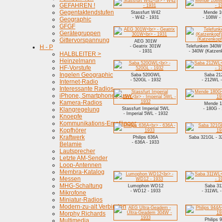
GEFAHREN !
Gegentaktendstufen
Stassfurt W42
Mende 
- W42 - 1931
- 108W -
Geographic
GFGF
Gerätegruppen
Gittervorspannung
AEG 301W
H - P
- Geatrix 301W
Telefunken 340W 
- 1931
- 340W (Katzenk
HALBLEITER >
Heinzelmann
HF-Vorstufe
Ingelen Geographic
Saba 520GWL
Saba 2
- 520GL - 1932
- 212WL -
Internet-Radio
Interessante Radios
iPhone, Smartphones, usw.
Kamera-Radios
Mende 
Klangregelung
Stassfurt Imperial 5WL
- 180G -
- Imperial 5WL - 1932
Knoepfe
Kommunikations-Empfänger
Kopfhörer
Kraftwerk
Philips 636A
Saba 321GL - 3
- 636A - 1933
Belamie
Lautsprecher
Letzte AM-Sender
Loop-Antennen
Membra-Katalog
Messen
MHG-Schaltung
Lumophon WD12
Saba 3
- WD12 - 1933
- 311WL -
Mikrofone
Miniatur-Radios
Modern-zu-alt Verbinden
Morphy Richards
Multimedia
Philips 