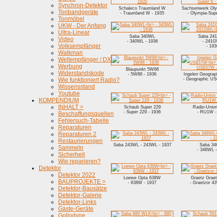
Synchron-Detektor
Schaleco Traumland W
Sachsenwerk Oly
Tonbandgeräte
- Traumland W - 1935
- Olympia-Supe
Tonmöbel
UKW - Der Anfang
Ultra-Linear
Saba 340WL
Saba 24
Video
- 340WL - 1936
- 241
Volksempfänger
- 193
Walkman
Weltempfänger / DX
Werbung
Blaupunkt 5W86
Widerstandskode
- 5W86 - 1936
Ingelen Geogra
Wie funktioniert Radio?
- Geographic US
Wissensstand
Youtube
KOMPENDIUM
INHALT >
Schaub Super 229
Radio-Uni
- Super 229 - 1936
- RU1W -
Beschaffungsquellen
Fehlersuch-Tabelle
Reparaturen
Reparaturen 2
Restaurierungen
Saba 243WL - 243WL - 1937
Saba 3
Sammeln
- 346WL -
Sicherheit
Wie reparieren?
Detektor
Detektor 2022
Loewe Opta 638W
Graetz Grae
BAUPROJEKTE >
- 638W - 1937
- Graetzor 4
Detektor-Bausätze
Detektor-Galerie
Detektor-Links
Gäste-Geräte
Gollodyne