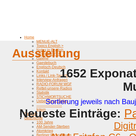
Home
MENUE-ALT
Topics English >
Ausstellung
Notes in English
NEUIGKEITEN
Galerie
Gaestebuch
Englisch-Deutsch
1652 Exponat
Kontakt
Links / Link-Tausch
Interview-Anfragen
M
RADIO-FORUM WGF
Rettet-unsere-Radios
Statistik
STICHWORTSUCHE
Sortierung jeweils nach Bauj
Ueber diese Seiten
---------------------
Neueste Einträge:
P
Intern
Geraete
Geschichte
100 Jahre
Digit
AM-Sender-Sterben
Atomkrieg
Berliner Fernsehturm