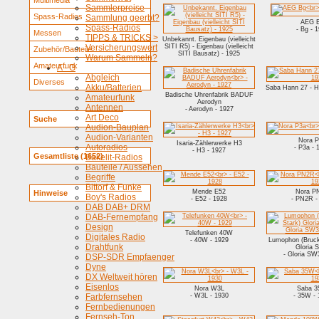
Multimedia
Sammlerpreise
Spass-Radios
Sammlung geerbt?
AEG 
Spass-Radios
- Bg - 
Messen
TIPPS & TRICKS >
Unbekannt. Eigenbau (vielleicht
Versicherungswert
SITI R5) - Eigenbau (vielleicht
Zubehör/Bauteile
SITI Bausatz) - 1925
Warum Sammeln?
Amateurfunk
A - G
Abgleich
Diverses
Akku/Batterien
Saba Hann 27 - H
Badische Uhrenfabrik BADUF
Amateurfunk
Aerodyn
Antennen
- Aerodyn - 1927
Art Deco
Suche
Audion-Bauplan
Audion-Varianten
Nora 
Isaria-Zählerwerke H3
Autoradios
- P3a - 
- H3 - 1927
Gesamtliste (1652)
Bakelit-Radios
Bauteile / Aussehen
Begriffe
Bittorf & Funke
Mende E52
Nora P
Hinweise
Boy's Radios
- E52 - 1928
- PN2R -
DAB DAB+ DRM
DAB-Fernempfang
Design
Telefunken 40W
Digitales Radio
- 40W - 1929
Lumophon (Bruck
Drahtfunk
Gloria 
- Gloria SW
DSP-SDR Empfaenger
Dyne
DX Weltweit hören
Eisenlos
Nora W3L
Saba 
Farbfernsehen
- W3L - 1930
- 35W - 
Fernbedienungen
Fernseh-Ton