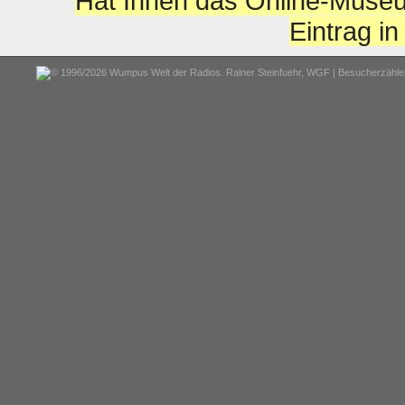
Hat Ihnen das Online-Museu
Eintrag i
© 1996/2026 Wumpus Welt der Radios. Rainer Steinfuehr,
WGF
| Besucherzähler