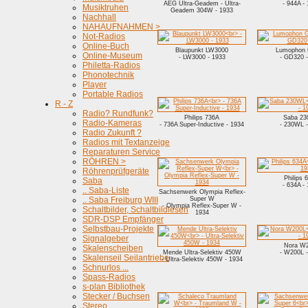
AEG Ultra-Geadem - Ultra-
- 944A -
Musiktruhen
Geadem 304W - 1933
Nachhall
NAHAUFNAHMEN >
Not-Radios
Online-Buch
Blaupunkt LW3000
Lumophon
Online-Museum
- LW3000 - 1933
- GD320 -
Philetta-Radios
Phonotechnik
Player
Portable Radios
R - Z
Radio? Rundfunk?
Philips 736A
Saba 2
Radio-Kameras
- 736A Super-Inductive - 1934
- 230WL -
Radio Zukunft ?
Radios mit Textanzeige
Reparaturen Service
RÖHREN >
Röhrenprüfgeräte
Philips 
Saba
- 634A -
.. Saba-Liste
Sachsenwerk Olympia Reflex-
.. Saba Freiburg WIII
Super W
- Olympia Reflex-Super W -
Schaltbilder, Schaltbildlesen
1934
SDR-DSP Empfänger
Selbstbau-Projekte
Signalgeber
Nora W
Skalenscheiben
Mende Ultra-Selektiv 450W
- W200L -
Skalenseil Seilantriebe
- Ultra-Selektiv 450W - 1934
Schnurlos ...
Spass-Radios
s-plan Bibliothek
Stecker / Buchsen
Stereo