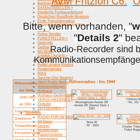
AVM Fritzfon C6.
O
Berliner Funkturm
DATEN/TABELLEN >
Deutsche Funkausstellung
Deutsches Rundfunk-Museum
Erste Transistorradios
Bitte, wenn vorhanden, "
w
EXPERIMENTIER-KÄSTEN >
Firmen
Frühe Sender
"
Details 2
" be
FUNKSTELLEN >
Gedichte
Radio-Recorder sind be
Geltow
MUSEEN
SAMMLUNGEN >
Kommunikationsempfänger 
Personen
Rettet unsere Radios
Piratensender
RIAS
Sacrow (Der Beginn)
Röhrenradios - bis 1944
Stern Radio Berlin
Röhrenradios
Volksempfänger
bis 1944
Voxhaus
Voxhaus-Gedenktafel
1945-1960
VERSCHIEDENES >
Chelsea N
Westinghouse Aeriola SR
- No. 101 
Zeittafel
ab 1961
- Aeriola SR (Senior) Serie 1 -
ZEITZEUGEN >
1921
Transistorradios
Sammeln
RADIO-FORUM WGF
Detektoren
Art Deco
Ware W
Tonband/Audio
Design
- W - 1924
Crosley Tridy
Musiktruhen
- Tridyn Regu
Fernseher/Video
Papiermodelle
Sammelwut