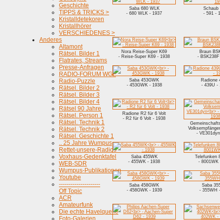
Geschichte
Saba 680 WLK
Schaub
TIPPS & TRICKS >
- 680 WLK - 1937
- 591 - 
Kristalldetekoren
Kristallhörer
VERSCHIEDENES >
Anderes
Altamont
Nora Reise-Super K69
Braun BS
Rätsel. Bilder 1
- Reise-Super K69 - 1938
- BSK238F 
Flatrates, Streams
Presse-Anfragen
RADIO-FORUM WGF
Radio-Puzzle
Saba 453GWK
Radione
- 453GWK - 1938
- 439U -
Rätsel. Bilder 2
Rätsel. Bilder 3
Rätsel. Bilder 4
Rätsel 90 Jahre
Radione R2 für 6 Volt
Rätsel. Person 1
- R2 für 6 Volt - 1938
Rätsel. Technik 1
Gemeinschafts
Rätsel. Technik 2
Volksempfänge
- VE301dyn
Rätsel. Geschichte 1
.. 25 Jahre Wumpus
Rettet-unsere-Radios
Voxhaus-Gedenktafel
Saba 455WK
Telefunken
- 455WK - 1938
- 8001WK 
WEB-SDR
Wumpus-Publikationen
Youtube
---------------------
Saba 458GWK
Saba 3
Off Topic
- 458GWK - 1939
- 355WH -
ACR
Amateurfunk
Die echte Havelquelle
Foto-Galerien