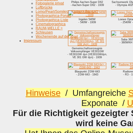
Philips Aachen-Super D62
Sachsenwerk Ol
Fotogalerie privat
- Aachen-Super D62 - 1939
- Olympia 402
Luftbrücke
Lomo/Pearl/Somikron Kamera Bausatz
Photographica-Forum
Photographica-Liste
Ingelen 540W
Loewe Opt
- 540W - 1939
- 2540W -
Cinematographica
RAUM-WELLE >
Schleusen
Wochenende auf der Insel
Saba 36
Impressum
- 360WKH 
Gemeinschaftserzeugnis
Volksempfänger VE301GW
- VE301GW dyn (VE301GWdyn,
VE 301 GW dyn) - 1939
Blaupunkt ZGW-643
Radion
- ZGW-643 - 1943
- R3 - 
Hinweise
/ Umfangreiche
S
Exponate /
U
Für die Richtigkeit gezeigter
wird keine G