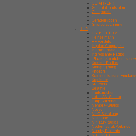
GEFAHREN !
Gegentaktendstufen
Geographic
GFGF
Gerätegruppen
Gittervorspannung
H - P
HALBLEITER >
Heinzelmann
HF-Vorstufe
Ingelen Geographic
Internet-Radio
Interessante Radios
iPhone, Smartphones, usw
Kamera-Radios
Klangregelung
Knoepfe
Kommunikations-Empfäng
Kopfhörer
Kraftwerk
Belamie
Lautsprecher
Letzte AM-Sender
Loop-Antennen
Membra-Katalog
Messen
MHG-Schaltung
Mikrofone
Miniatur-Radios
Modern-zu-alt Verbinden
Morphy Richards
Multimedia