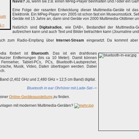
Navis?
Ja, wenn sie z.B. einen MPeg-Player beinhalten und / oder ein Gam
Eine Folge der rasanten Entwicklung dieser Multimedia-Geräte ist d
Elektronik. Ein MPeg-Player von 2005 ist schon fast ein Museumsstück. Set
eum
Geräte mit 15 Jahre an, dann sind Geräte von 2000 Multimedia-Oldtimer 
 >
Natürlich sind
Digitalradios
, wie DAB+, Bestandteil der Multimedia-
aufzeichen kann und auch Text und Bilder betrachten kann (Journaline un
ch zum Radio-Empfang über
Internet-Stream
eingesetzt. Da kommnt aber d
edia fördert ist
Bluetooth
. Das ist ein drahtloses
kurzer Entfernungen (bis ca 10 Meter). Damit können
Fernseher, Tablet-PCs, PCs, Bluetooth-Lautsprecher,
prache, Musik, Video, Daten übertragen werden. Dabei
ch.
Band (2,402 GHz und 2,480 GHz = 12,5 cm Band) digital.
Bluetooth in ear Ohrhörer mit Lade-Set-->
meiner
Online-Geräteausstellung
zu finden.
-Anlagen mit modernen Multimedia-Geräten?