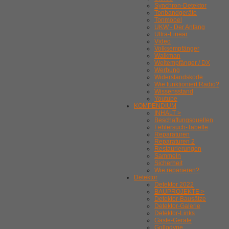
Synchron-Detektor
Tonbandgeräte
Tonmöbel
UKW - Der Anfang
Ultra-Linear
Video
Volksempfänger
Walkman
Weltempfänger / DX
Werbung
Widerstandskode
Wie funktioniert Radio?
Wissensstand
Youtube
KOMPENDIUM
INHALT >
Beschaffungsquellen
Fehlersuch-Tabelle
Reparaturen
Reparaturen 2
Restaurierungen
Sammeln
Sicherheit
Wie reparieren?
Detektor
Detektor 2022
BAUPROJEKTE >
Detektor-Bausätze
Detektor-Galerie
Detektor-Links
Gäste-Geräte
Gollodyne