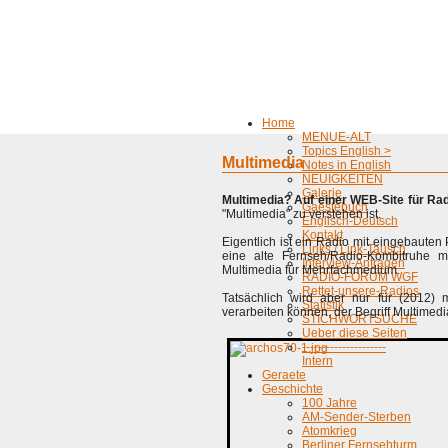
Home
MENUE-ALT
Topics English >
Multimedia
Notes in English
NEUIGKEITEN
Galerie
Multimedia? Auf einer WEB-Site für Ra
Gaestebuch
"Multimedia" zu verstehen ist.
Englisch-Deutsch
Kontakt
Eigentlich ist ein Radio mit eingebaute
Links / Link-Tausch
eine alte Fernseh/Radio-Kombitruhe mi
Interview-Anfragen
Multimedia für Mehrfachmedium.
RADIO-FORUM WGF
Rettet-unsere-Radios
Tatsächlich wird aber nur für (2012) 
Statistik
verarbeiten können, der Begriff Multimed
STICHWORTSUCHE
Ueber diese Seiten
---------------------
Intern
Geraete
Geschichte
100 Jahre
AM-Sender-Sterben
Atomkrieg
Berliner Fernsehturm