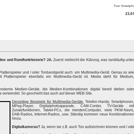
Fuer Smartph
23.07
dios und Rundfunkhistorie? JA.
Zuerst vielleicht die Klärung, was landläufig unte
n Plattenspieler und / oder Tonbandgerät auch ein Multimedia-Gerät. Genau so wie
t Plattenspieler ebenfalls ein Multimedia-Gerät ist. Media steht für Medium,
moderne Medien-Geräte, die Medien-Kombinationen digital bereit stellen oder
ia verwendet. So geschieht das auch auf dieser WEB-Site.
Derzeitige Beispiele für Multimedia-Geräte:
Telefon-Handy, Smartphones,
MPeg-Player, Digitalphotoapparate, CAM-Corder, TV-Geräte mit
Zusatzfunktionen, Tablet-PCs, die meistenComputer, viele PKW-Navis,
DAB-Radios, Internet-Radios, usw. Ständig kommen neue Kombinationen
hinzu.
Digitalkameras?
Ja, wenn sie z.B. auch Ton aufzeichnen können und / od