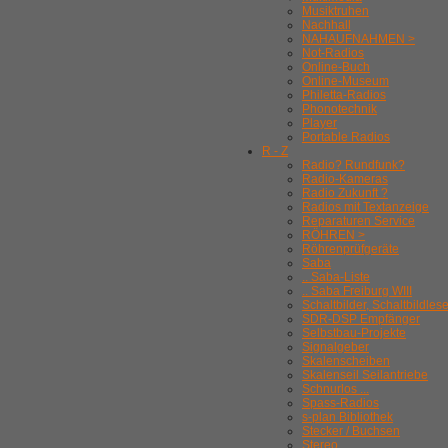
Musiktruhen
Nachhall
NAHAUFNAHMEN >
Not-Radios
Online-Buch
Online-Museum
Philetta-Radios
Phonotechnik
Player
Portable Radios
R - Z
Radio? Rundfunk?
Radio-Kameras
Radio Zukunft ?
Radios mit Textanzeige
Reparaturen Service
RÖHREN >
Röhrenprüfgeräte
Saba
.. Saba-Liste
.. Saba Freiburg WIII
Schaltbilder, Schaltbildles
SDR-DSP Empfänger
Selbstbau-Projekte
Signalgeber
Skalenscheiben
Skalenseil Seilantriebe
Schnurlos ...
Spass-Radios
s-plan Bibliothek
Stecker / Buchsen
Stereo