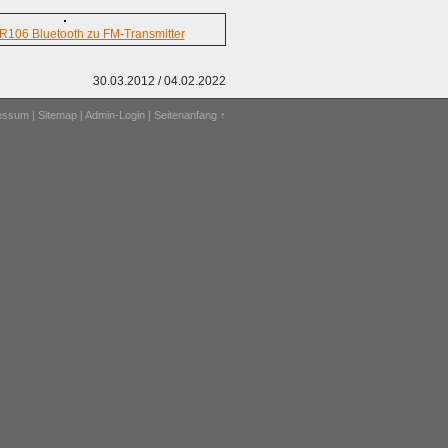
106 Bluetooth zu FM-Transmitter
30.03.2012 / 04.02.2022
ressum
|
Sitemap
|
Admin-Login
|
Seitenanfang ↑