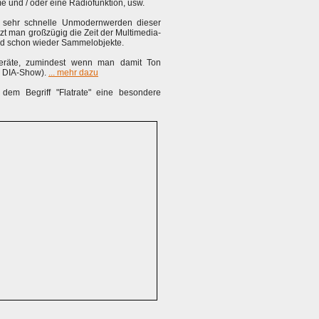
e und / oder eine Radiofunktion, usw.
as sehr schnelle Unmodernwerden dieser
zt man großzügig die Zeit der Multimedia-
und schon wieder Sammelobjekte.
Geräte, zumindest wenn man damit Ton
d DIA-Show).
... mehr dazu
em Begriff "Flatrate" eine besondere