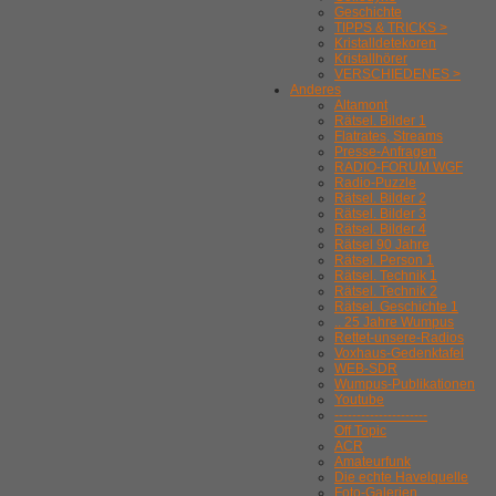
Geschichte
TIPPS & TRICKS >
Kristalldetekoren
Kristallhörer
VERSCHIEDENES >
Anderes
Altamont
Rätsel. Bilder 1
Flatrates, Streams
Presse-Anfragen
RADIO-FORUM WGF
Radio-Puzzle
Rätsel. Bilder 2
Rätsel. Bilder 3
Rätsel. Bilder 4
Rätsel 90 Jahre
Rätsel. Person 1
Rätsel. Technik 1
Rätsel. Technik 2
Rätsel. Geschichte 1
.. 25 Jahre Wumpus
Rettet-unsere-Radios
Voxhaus-Gedenktafel
WEB-SDR
Wumpus-Publikationen
Youtube
---------------------
Off Topic
ACR
Amateurfunk
Die echte Havelquelle
Foto-Galerien