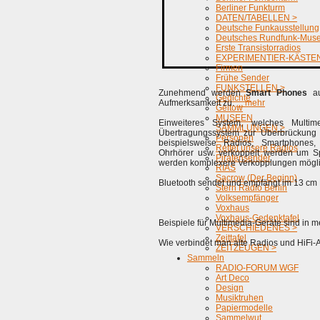
Berliner Funkturm
DATEN/TABELLEN >
Deutsche Funkausstellung
Deutsches Rundfunk-Mus
Erste Transistorradios
EXPERIMENTIER-KÄSTEN
Firmen
Frühe Sender
FUNKSTELLEN >
Zunehmend werden
Smart Phones
au
Gedichte
Aufmerksamkeit zu.
... mehr
Geltow
MUSEEN
Einweiteres System, welches Multim
SAMMLUNGEN >
Übertragungssystem zur Überbrückung 
Personen
beispielsweise Radios, Smartphones, 
Rettet unsere Radios
Ohrhörer usw. verkoppelt werden um S
Piratensender
werden komplexere Verkopplungen mögli
RIAS
Sacrow (Der Beginn)
Bluetooth sendet und empfängt im 13 cm 
Stern Radio Berlin
Volksempfänger
Voxhaus
Voxhaus-Gedenktafel
Beispiele für Multimedia-Geräte sind in 
VERSCHIEDENES >
Zeittafel
Wie verbindet man alte Radios und HiFi
ZEITZEUGEN >
Sammeln
RADIO-FORUM WGF
Art Deco
Design
Musiktruhen
Papiermodelle
Sammelwut