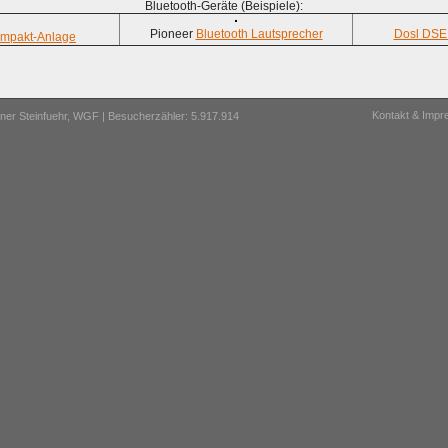
Bluetooth-Geräte (Beispiele):
Pioneer
Bluetooth Lautsprecher
Dosl DSER
mpakt-Anlage
Kontakt & Imp
er Steinfuehr,
WGF
| Besucherzähler: 5.917.914