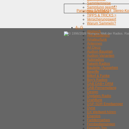
Sammlerpreise
Sammlung geerbt?
Panasonic SA-PMX84 Stereo-Ko
Spass-Radios
TIPPS & TRICKS >
Versicherungswert
Warum Sammeln?
A - G
Abgleich
© 1996/2026 Wumpus Welt der Radios. Rain
Akku/Batterien
Amateurfunk
Antennen
Art Deco
Audion-Bauplan
Audion-Varianten
Autoradios
Bakelit-Radios
Bauteile / Aussehen
Begriffe
Bittorf & Funke
Boy's Radios
DAB DAB+ DRM
DAB-Fernempfang
Design
Digitales Radio
Drahtfunk
DSP-SDR Empfaenger
Dyne
DX Weltweit hören
Eisenlos
Farbfernsehen
Fernbedienungen
Fernseh-Ton