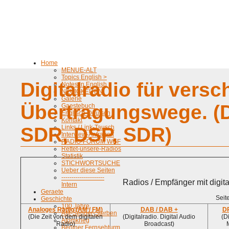
Home
MENUE-ALT
Topics English >
Digitalradio für vers
Notes in English
NEUIGKEITEN
Galerie
Übertragungswege. (
Gaestebuch
Englisch-Deutsch
Kontakt
SDR, DSP, SDR)
Links / Link-Tausch
Interview-Anfragen
RADIO-FORUM WGF
Rettet-unsere-Radios
Statistik
STICHWORTSUCHE
Ueber diese Seiten
---------------------
Radios / Empfänger mit digit
Intern
Geraete
Seit
Geschichte
100 Jahre
Analoges Radio (AM / FM)
DAB / DAB +
D
AM-Sender-Sterben
(Die Zeit von dem digitalen
(Digitalradio. Digital Audio
(D
Atomkrieg
Radio)
Broadcast)
Berliner Fernsehturm