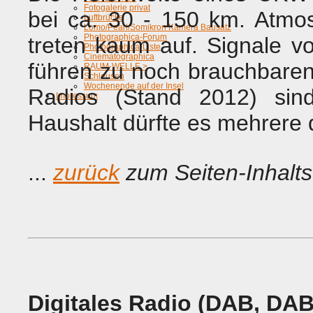
Fotogalerie privat
bei ca. 30 - 150 km. Atmo
Luftbrücke
Lomo/Pearl/Somikron Kamera Bausatz
Photographica-Forum
treten kaum auf. Signale 
Photographica-Liste
Cinematographica
führen zu noch brauchbare
RAUM-WELLE >
Schleusen
Wochenende auf der Insel
Radios (Stand 2012) sin
Impressum
Haushalt dürfte es mehrere
...
zurück
zum Seiten-Inhalts
Digitales Radio (DAB, DA