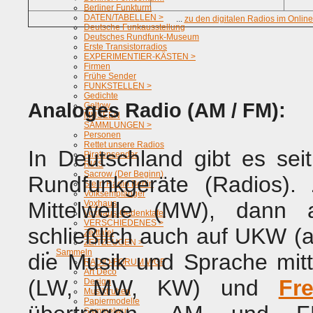
Berliner Funkturm
DATEN/TABELLEN >
...
zu den digitalen Radios im Onli
Deutsche Funkausstellung
Deutsches Rundfunk-Museum
Erste Transistorradios
EXPERIMENTIER-KÄSTEN >
Firmen
Frühe Sender
FUNKSTELLEN >
Gedichte
Analoges Radio (AM / FM):
Geltow
MUSEEN
SAMMLUNGEN >
Personen
Rettet unsere Radios
In Deutschland gibt es se
Piratensender
RIAS
Sacrow (Der Beginn)
Rundfunkgeräte (Radios).
Stern Radio Berlin
Volksempfänger
Mittelwelle (MW), dann
Voxhaus
Voxhaus-Gedenktafel
VERSCHIEDENES >
schließlich auch auf UKW (
Zeittafel
ZEITZEUGEN >
Sammeln
die Musik und Sprache mit
RADIO-FORUM WGF
Art Deco
(LW, MW, KW) und
Fr
Design
Musiktruhen
Papiermodelle
Sammelwut