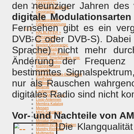
den neunziger Jahren des 
GEFAHREN !
Gegentaktendstufen
Geographic
digitale Modulationsarten
GFGF
Gerätegruppen
Gittervorspannung
Fernsehen gibt es ein ver
H - P
HALBLEITER >
DVB-C oder DVB-S). Dabei w
Heinzelmann
HF-Vorstufe
Ingelen Geographic
Sprache) nicht mehr durc
Internet-Radio
Interessante Radios
Änderung der Frequenz ü
iPhone, Smartphones, usw.
Kamera-Radios
Klangregelung
bestimmtes Signalspektrum
Knoepfe
Kommunikations-Empfänger
Kopfhörer
nur als Rauschen wahrgen
Kraftwerk
Belamie
digitales Radio sind nicht ko
Lautsprecher
Letzte AM-Sender
Loop-Antennen
Membra-Katalog
Messen
Vor- und Nachteile von A
MHG-Schaltung
Mikrofone
Miniatur-Radios
Die Klangqualitä
Modern-zu-alt Verbinden
Morphy Richards
Multimedia