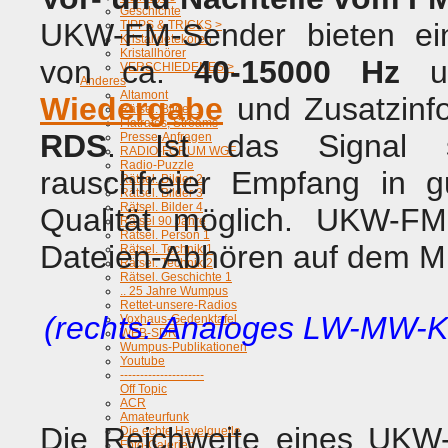
Geschichte
UKW-FM-Sender bieten ei
TIPPS & TRICKS >
Kristalldetekoren
Kristallhörer
von ca.
40-15000 Hz
u
VERSCHIEDENES >
Anderes
Altamont
Wiedergabe
und Zusatzinfo
Rätsel. Bilder 1
Flatrates, Streams
RDS
. Ist das Signal s
Presse-Anfragen
RADIO-FORUM WGF
Radio-Puzzle
rauschfreier Empfang in g
Rätsel. Bilder 2
Rätsel. Bilder 3
Rätsel. Bilder 4
Qualität möglich. UKW-F
Rätsel 90 Jahre
Rätsel. Person 1
Dateien-Abhören auf dem M
Rätsel. Technik 1
Rätsel. Technik 2
Rätsel. Geschichte 1
.. 25 Jahre Wumpus
Rettet-unsere-Radios
(rechts: Analoges LW-MW-
Voxhaus-Gedenktafel
WEB-SDR
Wumpus-Publikationen
Youtube
---------------------
Off Topic
ACR
Amateurfunk
Die Reichweite eines UKW
Die echte Havelquelle
Foto-Galerien