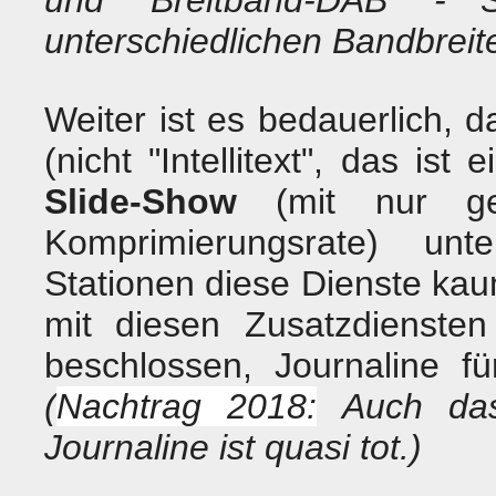
und "Breitband-DAB" - S
unterschiedlichen Bandbreit
Weiter ist es bedauerlich,
(nicht "Intellitext", das is
Slide-Show
(mit nur ger
Komprimierungsrate) unt
Stationen diese Dienste ka
mit diesen Zusatzdienste
beschlossen, Journaline f
(
Nachtrag 2018:
Auch das 
Journaline ist quasi tot.)