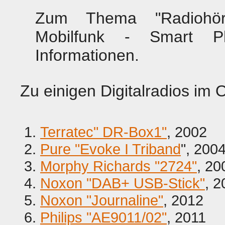
Zum Thema "Radiohöre
Mobilfunk - Smart 
Informationen.
Zu einigen Digitalradios im
Terratec" DR-Box1"
, 2002
Pure "Evoke I Triband
", 200
Morphy Richards "2724"
, 20
Noxon "DAB+ USB-Stick"
, 2
Noxon "Journaline"
, 2012
Philips "AE9011/02"
, 2011