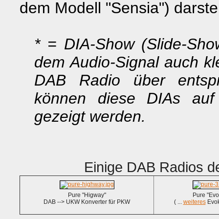
dem Modell "Sensia") darste
* = DIA-Show (Slide-Sh
dem Audio-Signal auch kle
DAB Radio über entspre
können diese DIAs auf
gezeigt werden.
Einige DAB Radios d
Pure "Higway"
Pure "Evo
DAB --> UKW Konverter für PKW
( ...
weiteres
Evok