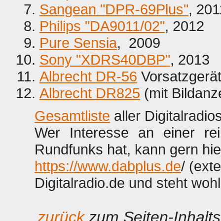
Sangean "DPR-69Plus"
, 201
Philips "DA9011/02"
, 2012
Pure Sensia
, 2009
Sony "XDRS40DBP"
, 2013
Albrecht DR-56
Vorsatzgerät
Albrecht DR825
(mit Bildanz
Gesamtliste
aller Digitalrad
Wer Interesse an einer re
Rundfunks hat, kann gern hie
https://www.dabplus.de
/ (ext
Digitalradio.de und steht woh
...
zurück
zum Seiten-Inhalts