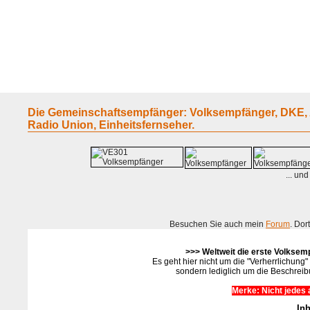
Home
Geraete
Geschichte
Sammeln
A - G
H - P
R -
Die Gemeinschaftsempfänger: Volksempfänger, DKE, A
Radio Union, Einheitsfernseher.
... un
Besuchen Sie auch mein
Forum
. Dor
>>> Weltweit die erste Volksemp
Es geht hier nicht um die "Verherrlichun
sondern lediglich um die Beschrei
Merke: Nicht jedes 
Inh