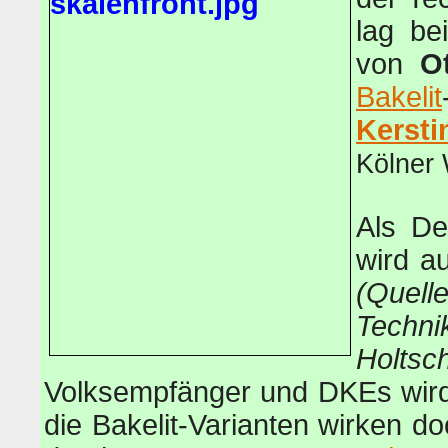
lag be
von
O
Bakelit
Kersti
Kölner
Als D
wird 
(Quell
Techni
Holt
Volksempfänger und DKEs wird
die Bakelit-Varianten wirken do