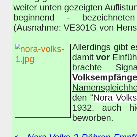
weiter unten gezeigten Auflistu
beginnend - bezeichnet
(Ausnahme: VE301G von Hensi,
Allerdings gibt
damit
vor
Einfüh
brachte Sig
Volkse
mpfänge
Namensgleichhe
den "
Nora Volk
1932, auch h
beworben.