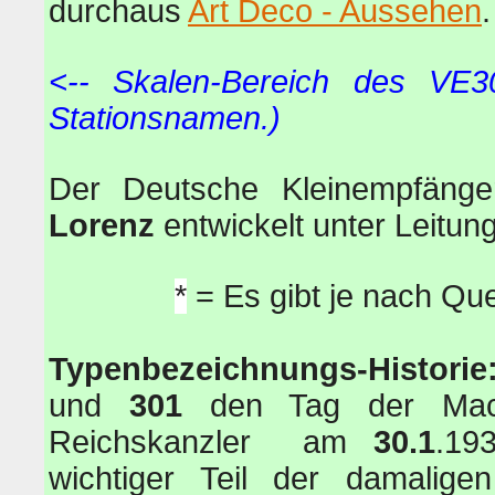
durchaus
Art Deco - Aussehen
<-- Skalen-Bereich des VE
Stationsnamen.)
Der Deutsche Kleinempfäng
Lorenz
entwickelt unter Leitu
*
= Es gibt je nach Que
Typenbezeichnungs-Historie
und
301
den Tag der Macht
Reichskanzler am
30.1
.19
wichtiger Teil der damaligen