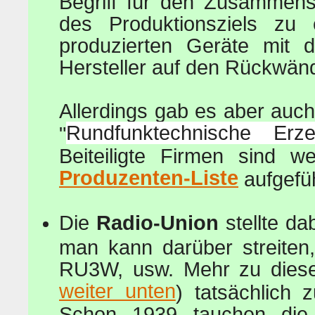
Begriff für den Zusammensc
des Produktionsziels zu
produzierten Geräte mit 
Hersteller auf den Rückwän
Allerdings gab es aber auc
Rundfunktechnische Erz
"
Beiteiligte Firmen sind w
Produzenten-Liste
au
Die
Radio-Union
stellte da
man kann darüber streiten
RU3W, usw. Mehr zu dies
weiter unten
) tatsächlich 
Schon 1939 tauchen die 