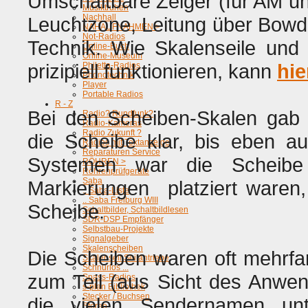
Umschaltbare Zeiger (für AM un
Musiktruhen
Nachhall
Leuchtzone, Leitung über Bowde
NAHAUFNAHMEN >
Not-Radios
Technik. Wie Skalenseile und
Online-Buch
Online-Museum
prizipiell funktionieren, kann
hie
Philetta-Radios
Phonotechnik
Player
Portable Radios
R - Z
Bei den Scheiben-Skalen gab 
Radio? Rundfunk?
Radio-Kameras
Radio Zukunft ?
die Scheibe klar, bis eben au
Radios mit Textanzeige
Reparaturen Service
Systemen war die Scheibe
RÖHREN >
Röhrenprüfgeräte
Saba
Markierungen platziert waren,
.. Saba-Liste
.. Saba Freiburg WIII
Scheibe.
Schaltbilder, Schaltbildlesen
SDR-DSP Empfänger
Selbstbau-Projekte
Signalgeber
Skalenscheiben
Die Scheiben waren oft mehrfar
Skalenseil Seilantriebe
Schnurlos ...
zum Teil (aus Sicht des Anwen
Spass-Radios
s-plan Bibliothek
Stecker / Buchsen
die vielen Sendernamen un
Stereo