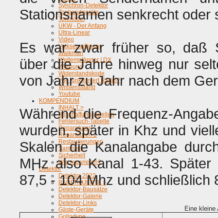
Synchron-Detektor
Stationsnamen senkrecht oder sch
Tonbandgeräte
Tonmöbel
UKW - Der Anfang
Ultra-Linear
Video
Es war zwar früher so, daß
Volksempfänger
Walkman
über die Jahre hinweg nur sel
Weltempfänger / DX
Werbung
Widerstandskode
von Jahr zu Jahr nach dem Gerä
Wie funktioniert Radio?
Wissensstand
Youtube
KOMPENDIUM
INHALT >
Während die Frequenz-Angabe
Beschaffungsquellen
Fehlersuch-Tabelle
wurden, später in Khz und viell
Reparaturen
Reparaturen 2
Restaurierungen
Skalen die Kanalangabe durch
Sammeln
Sicherheit
MHz also Kanal 1-43. Später 
Wie reparieren?
Detektor
87,5 - 104 Mhz und schließlich
Detektor 2022
BAUPROJEKTE >
Detektor-Bausätze
Detektor-Galerie
Detektor-Links
Eine kleine
Gäste-Geräte
Gollodyne