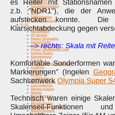
es Reiter mit Stationsnamen
GEFAHREN !
Gegentaktendstufen
z.b. "NDR1"), die der Anwe
Geographic
GFGF
aufstecken konnte. Die 
Gerätegruppen
Gittervorspannung
H - P
Klarsichtabdeckung gegen versc
HALBLEITER >
Heinzelmann
HF-Vorstufe
Ingelen Geographic
Internet-Radio
--> rechts: Skala mit Rei
Interessante Radios
iPhone, Smartphones, usw.
Kamera-Radios
Klangregelung
Knoepfe
Komfortable Sonderformen ware
Kommunikations-Empfänger
Kopfhörer
Markierungen" (Ingelen
Geogr
Kraftwerk
Belamie
Sachsenwerk
Olympia Super 5
Lautsprecher
Letzte AM-Sender
Loop-Antennen
Membra-Katalog
Messen
Technisch waren einige Skalen
MHG-Schaltung
Mikrofone
Miniatur-Radios
Skalenseil-Funktionen
und Ze
Modern-zu-alt Verbinden
Morphy Richards
Multimedia