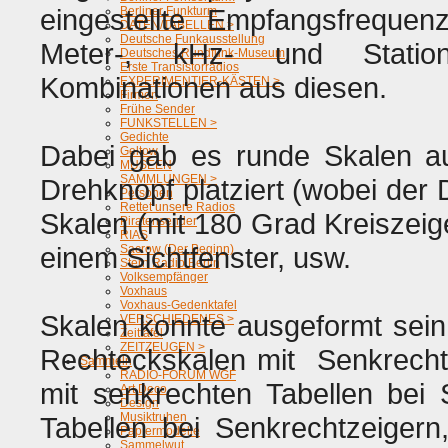
eingestellte Empfangsfreque
Berliner Funkturm
DATEN/TABELLEN >
Deutsche Funkausstellung
Meter-, kHz- und Station
Deutsches Rundfunk-Museum
Erste Transistorradios
Kombinationen aus diesen.
EXPERIMENTIER-KÄSTEN >
Firmen
Frühe Sender
FUNKSTELLEN >
Gedichte
Dabei gab es runde Skalen a
Geltow
MUSEEN
SAMMLUNGEN >
Drehknopf platziert (wobei der
Personen
Rettet unsere Radios
Skalen (mit 180 Grad Kreiszeig
Piratensender
RIAS
einem Sichtfenster, usw.
Sacrow (Der Beginn)
Stern Radio Berlin
Volksempfänger
Voxhaus
Voxhaus-Gedenktafel
Skalen konnte ausgeformt sein 
VERSCHIEDENES >
Zeittafel
ZEITZEUGEN >
Rechteckskalen mit Senkrechtz
Sammeln
RADIO-FORUM WGF
mit senkrechten Tabellen bei
Art Deco
Design
Musiktruhen
Tabellen bei Senkrechtzeigern
Papiermodelle
Sammelwut