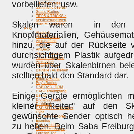
vorbeiliefen, usw.
Sammlerpreise
Sammlung geerbt?
Spass-Radios
TIPPS & TRICKS >
Versicherungswert
Skalen waren in den er
Warum Sammeln?
A - G
Knopfmaterialien, Gehäusemat
Abgleich
Akku/Batterien
Amateurfunk
hinzu, die auf der Rückseite 
Antennen
Art Deco
durchsichtigem Plastik aufged
Audion-Bauplan
Audion-Varianten
Autoradios
wurden über Skalenbirnen bele
Bakelit-Radios
Bauteile / Aussehen
stellten bald den Standard dar.
Begriffe
Bittorf & Funke
Boy's Radios
DAB DAB+ DRM
DAB-Fernempfang
Einige Geräte ermöglichten mi
Design
Digitales Radio
kleiner "Reiter" auf den Sk
Drahtfunk
DSP-SDR Empfaenger
Dyne
gewünschte Sender optisch h
DX Weltweit hören
Eisenlos
zu heben. Beim Saba Freibur
Farbfernsehen
Fernbedienungen
Fernseh-Ton