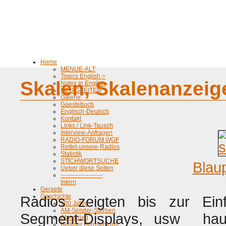
Home
MENUE-ALT
Topics English >
Skalen, Skalenanzeig
Notes in English
NEUIGKEITEN
Galerie
Gaestebuch
Englisch-Deutsch
Kontakt
Links / Link-Tausch
Interview-Anfragen
RADIO-FORUM WGF
Rettet-unsere-Radios
Statistik
STICHWORTSUCHE
Blau
Ueber diese Seiten
---------------------
Intern
Geraete
Geschichte
Radios zeigten bis zur Ein
100 Jahre
AM-Sender-Sterben
Segment-Displays, usw hau
Atomkrieg
Berliner Fernsehturm