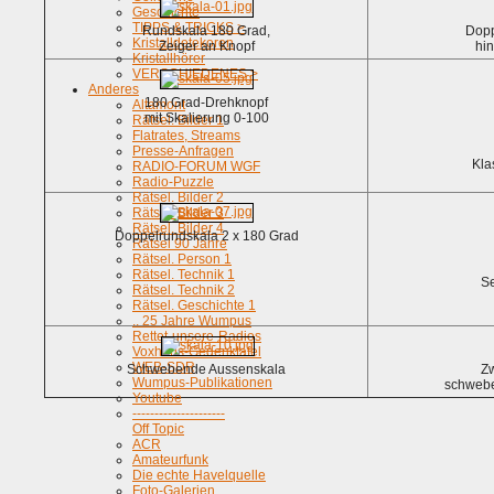
Geschichte
TIPPS & TRICKS >
Rundskala 180 Grad,
Dopp
Kristalldetekoren
Zeiger an Knopf
hin
Kristallhörer
VERSCHIEDENES >
Anderes
180 Grad-Drehknopf
Altamont
mit Skalierung 0-100
Rätsel. Bilder 1
Flatrates, Streams
Presse-Anfragen
Kla
RADIO-FORUM WGF
Radio-Puzzle
Rätsel. Bilder 2
Rätsel. Bilder 3
Rätsel. Bilder 4
Doppelrundskala 2 x 180 Grad
Rätsel 90 Jahre
Rätsel. Person 1
Rätsel. Technik 1
Se
Rätsel. Technik 2
Rätsel. Geschichte 1
.. 25 Jahre Wumpus
Rettet-unsere-Radios
Voxhaus-Gedenktafel
WEB-SDR
Schwebende Aussenskala
Zw
Wumpus-Publikationen
schwebe
Youtube
---------------------
Off Topic
ACR
Amateurfunk
Die echte Havelquelle
Foto-Galerien