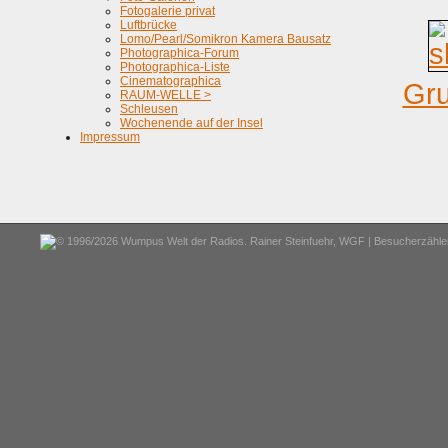
Fotogalerie privat
Luftbrücke
Lomo/Pearl/Somikron Kamera Bausatz
Photographica-Forum
Photographica-Liste
Cinematographica
Gru
RAUM-WELLE >
Schleusen
Wochenende auf der Insel
Impressum
© 1996/2026 Wumpus Welt der Radios. Rainer Steinfuehr,
WGF
| Besucherzähler