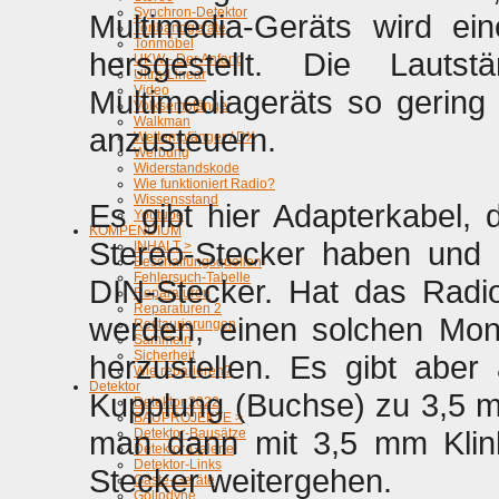
Synchron-Detektor
Multimedia-Geräts wird ei
Tonbandgeräte
Tonmöbel
hersgestellt. Die Lauts
UKW - Der Anfang
Ultra-Linear
Video
Multimediageräts so gering
Volksempfänger
Walkman
anzusteuern.
Weltempfänger / DX
Werbung
Widerstandskode
Wie funktioniert Radio?
Wissensstand
Es gibt hier Adapterkabel,
Youtube
KOMPENDIUM
Stereo-Stecker haben und 
INHALT >
Beschaffungsquellen
Fehlersuch-Tabelle
DIN-Stecker. Hat das Radi
Reparaturen
Reparaturen 2
werden, einen solchen Mo
Restaurierungen
Sammeln
Sicherheit
herzustellen. Es gibt abe
Wie reparieren?
Detektor
Kupplung (Buchse) zu 3,5 m
Detektor 2022
BAUPROJEKTE >
man dann mit 3,5 mm Klin
Detektor-Bausätze
Detektor-Galerie
Detektor-Links
Stecker weitergehen.
Gäste-Geräte
Gollodyne