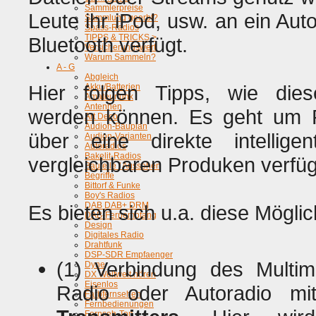
Sammlerpreise
Leute ihr iPod, usw. an ein Aut
Sammlung geerbt?
Spass-Radios
TIPPS & TRICKS >
Bluetooth verfügt.
Versicherungswert
Warum Sammeln?
A - G
Abgleich
Hier folgen Tipps, wie diese
Akku/Batterien
Amateurfunk
Antennen
werden können. Es geht um R
Art Deco
Audion-Bauplan
über eine direkte intelli
Audion-Varianten
Autoradios
Bakelit-Radios
vergleichbaren Produken verfü
Bauteile / Aussehen
Begriffe
Bittorf & Funke
Boy's Radios
DAB DAB+ DRM
Es bieten sich u.a. diese Möglic
DAB-Fernempfang
Design
Digitales Radio
Drahtfunk
DSP-SDR Empfaenger
(1) Verbindung des Multi
Dyne
DX Weltweit hören
Eisenlos
Radio oder Autoradio mi
Farbfernsehen
Fernbedienungen
Fernseh-Ton