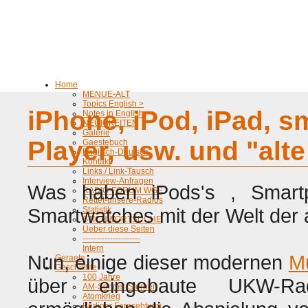
Home
MENUE-ALT
Topics English >
iPhone, iPod, iPad, 
Notes in English
NEUIGKEITEN
Galerie
Player, usw. und "alt
Gaestebuch
Englisch-Deutsch
Kontakt
Links / Link-Tausch
Interview-Anfragen
Was haben iPods's , Smart
RADIO-FORUM WGF
Rettet-unsere-Radios
Smartwatches mit der Welt der 
Statistik
STICHWORTSUCHE
Ueber diese Seiten
---------------------
Intern
Nun, einige dieser modernen
Mu
Geraete
Geschichte
100 Jahre
über eingebaute UKW-Ra
AM-Sender-Sterben
Atomkrieg
Berliner Fernsehturm