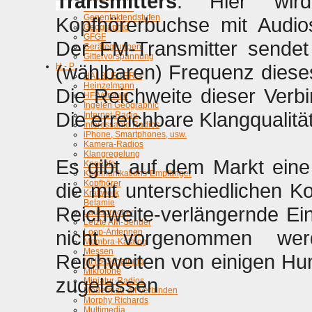
Transmitters
. Hier wird
GEFAHREN !
Gegentaktendstufen
Kopfhörerbuchse mit Audio
Geographic
GFGF
Der FM-Transmitter sendet
Gerätegruppen
Gittervorspannung
(wählbaren) Frequenz diese
H - P
HALBLEITER >
Heinzelmann
Die Reichweite dieser Verbi
HF-Vorstufe
Ingelen Geographic
Die erreichbare Klangqualität 
Internet-Radio
Interessante Radios
iPhone, Smartphones, usw.
Kamera-Radios
Klangregelung
Es gibt auf dem Markt eine
Knoepfe
Kommunikations-Empfänger
Kopfhörer
die mit unterschiedlichen K
Kraftwerk
Belamie
Reichweite-verlängernde Ein
Lautsprecher
Letzte AM-Sender
nicht vorgenommen werd
Loop-Antennen
Membra-Katalog
Messen
Reichweiten von einigen Hun
MHG-Schaltung
Mikrofone
zugelassen
Miniatur-Radios
Modern-zu-alt Verbinden
Morphy Richards
Multimedia