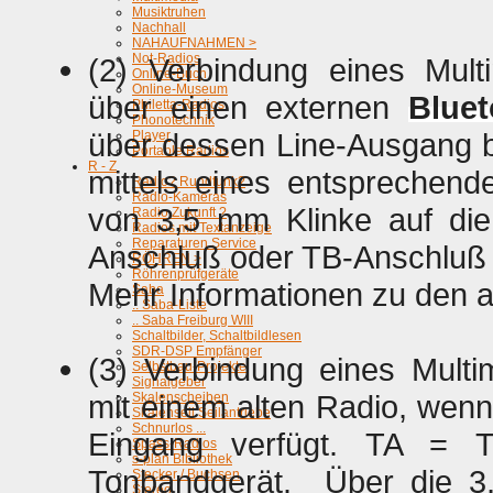
Musiktruhen
Nachhall
NAHAUFNAHMEN >
Not-Radios
(2) Verbindung eines Multi
Online-Buch
Online-Museum
über einen externen
Bluet
Philetta-Radios
Phonotechnik
über dessen Line-Ausgang be
Player
Portable Radios
R - Z
mittels eines entsprechend
Radio? Rundfunk?
Radio-Kameras
von 3,5 mm Klinke auf die
Radio Zukunft ?
Radios mit Textanzeige
Reparaturen Service
Anschluß oder TB-Anschluß e
RÖHREN >
Röhrenprüfgeräte
Mehr Informationen zu den a
Saba
.. Saba-Liste
.. Saba Freiburg WIII
Schaltbilder, Schaltbildlesen
SDR-DSP Empfänger
(3) Verbindung eines Mult
Selbstbau-Projekte
Signalgeber
mit einem alten Radio, wen
Skalenscheiben
Skalenseil Seilantriebe
Schnurlos ...
Eingang verfügt. TA = T
Spass-Radios
s-plan Bibliothek
Tonbandgerät. Über die 3
Stecker / Buchsen
Stereo