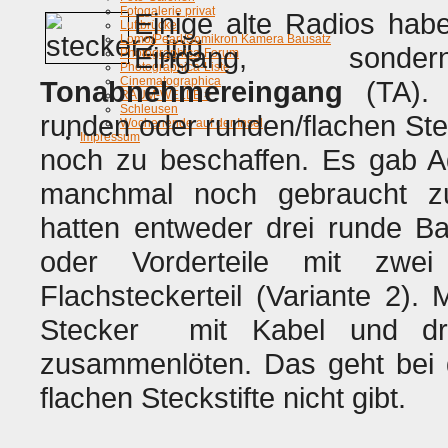
Fotogalerie privat
Einige alte Radios hab
Luftbrücke
Lomo/Pearl/Somikron Kamera Bausatz
Eingang, sonde
Photographica-Forum
Photographica-Liste
Cinematographica
Tonabnehmereingang
(TA).
RAUM-WELLE >
Schleusen
runden oder runden/flachen St
Wochenende auf der Insel
Impressum
noch zu beschaffen. Es gab A
manchmal noch gebraucht z
hatten entweder drei runde Ba
oder Vorderteile mit zwei
Flachsteckerteil (Variante 2)
Stecker mit Kabel und dre
zusammenlöten. Das geht bei d
flachen Steckstifte nicht gibt.