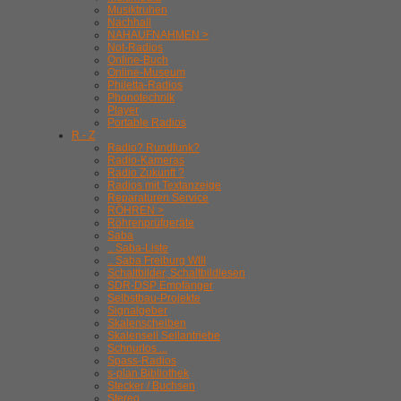
Musiktruhen
Nachhall
NAHAUFNAHMEN >
Not-Radios
Online-Buch
Online-Museum
Philetta-Radios
Phonotechnik
Player
Portable Radios
R - Z
Radio? Rundfunk?
Radio-Kameras
Radio Zukunft ?
Radios mit Textanzeige
Reparaturen Service
RÖHREN >
Röhrenprüfgeräte
Saba
.. Saba-Liste
.. Saba Freiburg WIII
Schaltbilder, Schaltbildlesen
SDR-DSP Empfänger
Selbstbau-Projekte
Signalgeber
Skalenscheiben
Skalenseil Seilantriebe
Schnurlos ...
Spass-Radios
s-plan Bibliothek
Stecker / Buchsen
Stereo