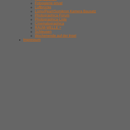
Fotogalerie privat
Luftbrücke
Lomo/Pearl/Somikron Kamera Bausatz
Photographica-Forum
Photographica-Liste
Cinematographica
RAUM-WELLE >
Schleusen
Wochenende auf der Insel
Impressum