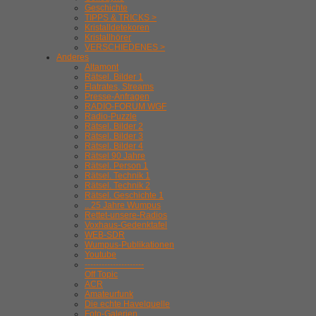
Geschichte
TIPPS & TRICKS >
Kristalldetekoren
Kristallhörer
VERSCHIEDENES >
Anderes
Altamont
Rätsel. Bilder 1
Flatrates, Streams
Presse-Anfragen
RADIO-FORUM WGF
Radio-Puzzle
Rätsel. Bilder 2
Rätsel. Bilder 3
Rätsel. Bilder 4
Rätsel 90 Jahre
Rätsel. Person 1
Rätsel. Technik 1
Rätsel. Technik 2
Rätsel. Geschichte 1
.. 25 Jahre Wumpus
Rettet-unsere-Radios
Voxhaus-Gedenktafel
WEB-SDR
Wumpus-Publikationen
Youtube
---------------------
Off Topic
ACR
Amateurfunk
Die echte Havelquelle
Foto-Galerien