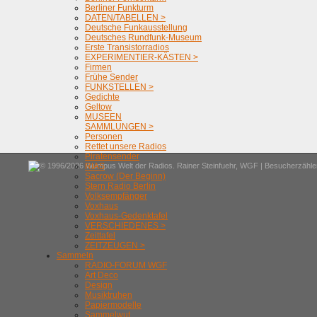
Berliner Funkturm
DATEN/TABELLEN >
Deutsche Funkausstellung
Deutsches Rundfunk-Museum
Erste Transistorradios
EXPERIMENTIER-KÄSTEN >
Firmen
Frühe Sender
FUNKSTELLEN >
Gedichte
Geltow
MUSEEN
SAMMLUNGEN >
Personen
Rettet unsere Radios
Piratensender
© 1996/2026 Wumpus Welt der Radios. Rainer Steinfuehr,
WGF
| Besucherzähler
RIAS
Sacrow (Der Beginn)
Stern Radio Berlin
Volksempfänger
Voxhaus
Voxhaus-Gedenktafel
VERSCHIEDENES >
Zeittafel
ZEITZEUGEN >
Sammeln
RADIO-FORUM WGF
Art Deco
Design
Musiktruhen
Papiermodelle
Sammelwut