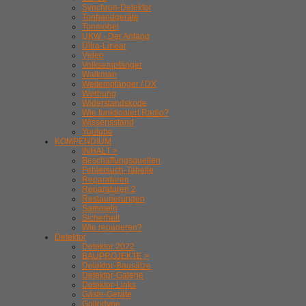
Synchron-Detektor
Tonbandgeräte
Tonmöbel
UKW - Der Anfang
Ultra-Linear
Video
Volksempfänger
Walkman
Weltempfänger / DX
Werbung
Widerstandskode
Wie funktioniert Radio?
Wissensstand
Youtube
KOMPENDIUM
INHALT >
Beschaffungsquellen
Fehlersuch-Tabelle
Reparaturen
Reparaturen 2
Restaurierungen
Sammeln
Sicherheit
Wie reparieren?
Detektor
Detektor 2022
BAUPROJEKTE >
Detektor-Bausätze
Detektor-Galerie
Detektor-Links
Gäste-Geräte
Gollodyne