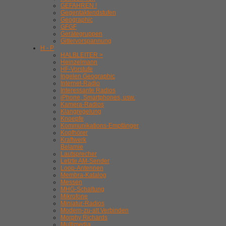
GEFAHREN !
Gegentaktendstufen
Geographic
GFGF
Gerätegruppen
Gittervorspannung
H - P
HALBLEITER >
Heinzelmann
HF-Vorstufe
Ingelen Geographic
Internet-Radio
Interessante Radios
iPhone, Smartphones, usw.
Kamera-Radios
Klangregelung
Knoepfe
Kommunikations-Empfänger
Kopfhörer
Kraftwerk
Belamie
Lautsprecher
Letzte AM-Sender
Loop-Antennen
Membra-Katalog
Messen
MHG-Schaltung
Mikrofone
Miniatur-Radios
Modern-zu-alt Verbinden
Morphy Richards
Multimedia