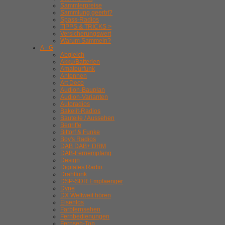
Sammlerpreise
Sammlung geerbt?
Spass-Radios
TIPPS & TRICKS >
Versicherungswert
Warum Sammeln?
A - G
Abgleich
Akku/Batterien
Amateurfunk
Antennen
Art Deco
Audion-Bauplan
Audion-Varianten
Autoradios
Bakelit-Radios
Bauteile / Aussehen
Begriffe
Bittorf & Funke
Boy's Radios
DAB DAB+ DRM
DAB-Fernempfang
Design
Digitales Radio
Drahtfunk
DSP-SDR Empfaenger
Dyne
DX Weltweit hören
Eisenlos
Farbfernsehen
Fernbedienungen
Fernseh-Ton