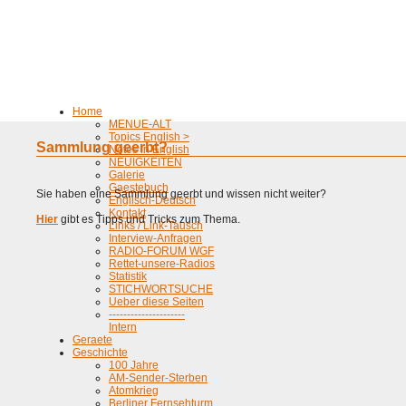
Home
MENUE-ALT
Topics English >
Sammlung geerbt?
Notes in English
NEUIGKEITEN
Galerie
Gaestebuch
Sie haben eine Sammlung geerbt und wissen nicht weiter?
Englisch-Deutsch
Kontakt
Hier
gibt es Tipps und Tricks zum Thema.
Links / Link-Tausch
Interview-Anfragen
RADIO-FORUM WGF
Rettet-unsere-Radios
Statistik
STICHWORTSUCHE
Ueber diese Seiten
---------------------
Intern
Geraete
Geschichte
100 Jahre
AM-Sender-Sterben
Atomkrieg
Berliner Fernsehturm