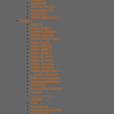
Geschichte
TIPPS & TRICKS >
Kristalldetekoren
Kristallhörer
VERSCHIEDENES >
Anderes
Altamont
Rätsel. Bilder 1
Flatrates, Streams
Presse-Anfragen
RADIO-FORUM WGF
Radio-Puzzle
Rätsel. Bilder 2
Rätsel. Bilder 3
Rätsel. Bilder 4
Rätsel 90 Jahre
Rätsel. Person 1
Rätsel. Technik 1
Rätsel. Technik 2
Rätsel. Geschichte 1
.. 25 Jahre Wumpus
Rettet-unsere-Radios
Voxhaus-Gedenktafel
WEB-SDR
Wumpus-Publikationen
Youtube
---------------------
Off Topic
ACR
Amateurfunk
Die echte Havelquelle
Foto-Galerien