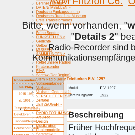
AVM Fritzfon C6.
O
Berliner Funkturm
DATEN/TABELLEN >
Deutsche Funkausstellung
Deutsches Rundfunk-Museum
Erste Transistorradios
Bitte, wenn vorhanden, "
w
EXPERIMENTIER-KÄSTEN >
Firmen
Frühe Sender
"
Details 2
" be
FUNKSTELLEN >
Gedichte
Radio-Recorder sind be
Geltow
MUSEEN
SAMMLUNGEN >
Kommunikationsempfänger 
Personen
Rettet unsere Radios
Piratensender
RIAS
Sacrow (Der Beginn)
Telefunken E.V. 1297
Stern Radio Berlin
Röhrenradios
Volksempfänger
bis 1944
Voxhaus
Modell:
E.V. 1297
Voxhaus-Gedenktafel
1945-1960
Herstellungsjahr:
1922
VERSCHIEDENES >
Zeittafel
ab 1961
ZEITZEUGEN >
Transistorradios
Sammeln
Beschreibung
RADIO-FORUM WGF
Detektoren
Art Deco
Tonband/Audio
Design
Früher Hochfrequ
Musiktruhen
Fernseher/Video
Papiermodelle
Sammelwut