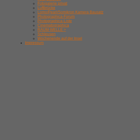
Fotogalerie privat
Luftbrücke
Lomo/Pearl/Somikron Kamera Bausatz
Photographica-Forum
Photographica-Liste
Cinematographica
RAUM-WELLE >
Schleusen
Wochenende auf der Insel
Impressum