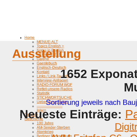
Home
MENUE-ALT
Topics English >
Ausstellung
Notes in English
NEUIGKEITEN
Galerie
Gaestebuch
Englisch-Deutsch
1652 Exponat
Kontakt
Links / Link-Tausch
Interview-Anfragen
M
RADIO-FORUM WGF
Rettet-unsere-Radios
Statistik
STICHWORTSUCHE
Sortierung jeweils nach Bauj
Ueber diese Seiten
---------------------
Neueste Einträge:
P
Intern
Geraete
Geschichte
100 Jahre
Digit
AM-Sender-Sterben
Atomkrieg
Berliner Fernsehturm