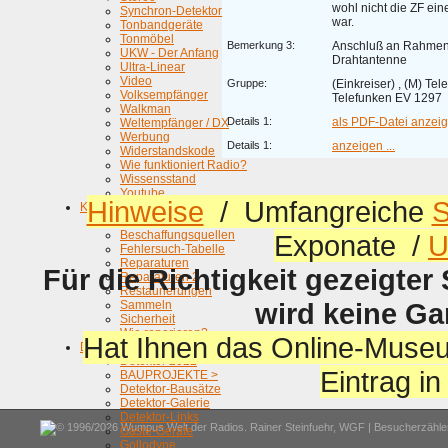
wohl nicht die ZF ei
Synchron-Detektor
war.
Tonbandgeräte
Tonmöbel
Bemerkung 3:
Anschluß an Rahmen
UKW - Der Anfang
Drahtantenne
Ultra-Linear
Video
Gruppe:
(Einkreiser) , (M) Te
Volksempfänger
Telefunken EV 1297
Walkman
Details 1:
als PDF-Datei anzeige
Weltempfänger / DX
Werbung
Details 1:
anzeigen ...
Widerstandskode
Wie funktioniert Radio?
Wissensstand
Youtube
Hinweise
/ Umfangreiche
S
KOMPENDIUM
INHALT >
Beschaffungsquellen
Exponate /
U
Fehlersuch-Tabelle
Reparaturen
Für die Richtigkeit gezeigter
Reparaturen 2
Restaurierungen
wird keine G
Sammeln
Sicherheit
Wie reparieren?
Hat Ihnen das Online-Museu
Detektor
Detektor 2022
Eintrag i
BAUPROJEKTE >
Detektor-Bausätze
Detektor-Galerie
Detektor-Links
© 1996/2026 Wumpus Welt der Radios. Rainer Steinfuehr,
WGF
| Besucherzähler
Gäste-Geräte
Gollodyne