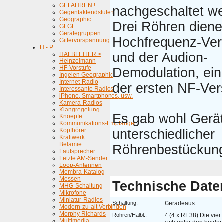
GEFAHREN !
nachgeschaltet w
Gegentaktendstufen
Geographic
Drei Röhren diene
GFGF
Gerätegruppen
Hochfrequenz-Ver
Gittervorspannung
H - P
und der Audion-
HALBLEITER >
Heinzelmann
HF-Vorstufe
Demodulation, ei
Ingelen Geographic
Internet-Radio
der ersten NF-Ver
Interessante Radios
iPhone, Smartphones, usw.
Kamera-Radios
Klangregelung
Es gab wohl Gerät
Knoepfe
Kommunikations-Empfänger
Kopfhörer
unterschiedlicher
Kraftwerk
Belamie
Röhrenbestückun
Lautsprecher
Letzte AM-Sender
Loop-Antennen
Membra-Katalog
Messen
Technische Date
MHG-Schaltung
Mikrofone
Miniatur-Radios
Schaltung:
Geradeaus
Modern-zu-alt Verbinden
Morphy Richards
Röhren/Halbl.:
4 (4 x RE38) Die vie
Multimedia