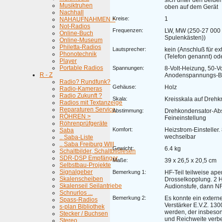
sich unter den beid
Musiktruhen
oben auf dem Gerät
Nachhall
Kreise:
1
NAHAUFNAHMEN >
Not-Radios
Frequenzen:
LW, MW (250-27 000
Online-Buch
Spulenkästen))
Online-Museum
Philetta-Radios
Lautsprecher:
kein (Anschluß für e
Phonotechnik
(Telefon genannt) ode
Player
Portable Radios
Spannungen:
8-Volt-Heizung, 50-Vo
R - Z
Anodenspannungs-Ba
Radio? Rundfunk?
Gehäuse:
Holz
Radio-Kameras
Radio Zukunft ?
Skala:
Kreisskala auf Drehk
Radios mit Textanzeige
Reparaturen Service
Abstimmung:
Drehkondensator-Ab
RÖHREN >
Feineinstellung
Röhrenprüfgeräte
Komfort:
Heizstrom-Einsteller
Saba
wechselbar
.. Saba-Liste
.. Saba Freiburg WIII
Gewicht:
6.4 kg
Schaltbilder, Schaltbildlesen
SDR-DSP Empfänger
Maße:
39 x 26,5 x 20,5 cm
Selbstbau-Projekte
Signalgeber
Bemerkung 1:
HF-Teil teilweise ape
Skalenscheiben
Drosselkopplung. 2 H
Skalenseil Seilantriebe
Audionstufe, dann NF
Schnurlos ...
Bemerkung 2:
Es konnte ein extern
Spass-Radios
Verstärker E.V.Z. 13
s-plan Bibliothek
werden, der insbesond
Stecker / Buchsen
und Reichweite verbe
Stereo