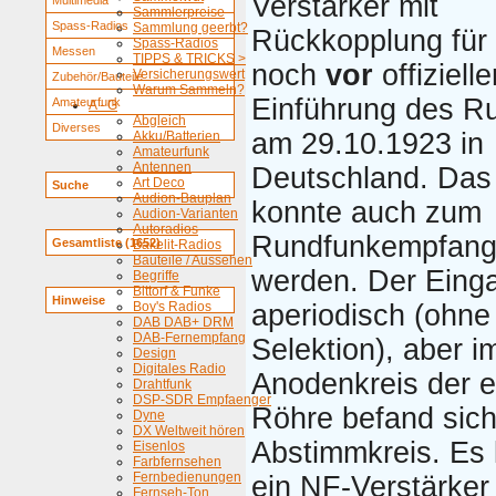
Verstärker mit
Multimedia
Sammlerpreise
Spass-Radios
Sammlung geerbt?
Rückkopplung fü
Spass-Radios
Messen
TIPPS & TRICKS >
noch
vor
offizielle
Versicherungswert
Zubehör/Bauteile
Warum Sammeln?
Einführung des R
Amateurfunk
A - G
Abgleich
Diverses
am 29.10.1923 in
Akku/Batterien
Amateurfunk
Antennen
Deutschland. Das
Art Deco
Suche
Audion-Bauplan
konnte auch zum
Audion-Varianten
Autoradios
Rundfunkempfang
Gesamtliste (1652)
Bakelit-Radios
Bauteile / Aussehen
werden. Der Eing
Begriffe
Bittorf & Funke
Hinweise
Boy's Radios
aperiodisch (ohne
DAB DAB+ DRM
DAB-Fernempfang
Selektion), aber i
Design
Digitales Radio
Anodenkreis der e
Drahtfunk
DSP-SDR Empfaenger
Röhre befand sich
Dyne
DX Weltweit hören
Abstimmkreis. Es
Eisenlos
Farbfernsehen
Fernbedienungen
ein NF-Verstärker
Fernseh-Ton