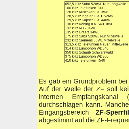
052,5 kHz Saba 520WL Nur Langwelle
100 kHz Telefunken T331
128 kHz Krischker u.a. 3W8
128,5 kHz Ingelen u.a. US26W
129,5 kHz Kapsch u.a. 440W
130 kHz Körting u.a. S4310WL
132 kHz AEG 34WL
135 kHz Graetz 34WL
175 kHz Saba 520WL Nur Mittelwelle
232 kHz Siemens 36WL Mittelwelle
313,5 kHz Telefunken Nauen Mittelwelle
314 kHz Lumpohon WD340
350 kHz Schaub Schwarzwald
375 kHz Lumophon WD360
410 kHz Telefunken T540
Es gab ein Grundproblem bei 
Auf der Welle der ZF soll kei
internen Empfangskanal 
durchschlagen kann. Manche
Eingangsbereich
ZF-Sperrfil
abgestimmt auf die ZF-Freque