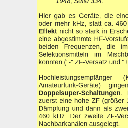
1948, Seite 334.
Hier gab es Geräte, die ei
oder mehr kHz, statt ca. 460
Effekt
nicht so stark in Ersc
eine abgestimmte HF-Vorstuf
beiden Frequenzen, die im 
Selektionsmitteln im Misch
konnten ("-" ZF-Versatz und "
Hochleistungsempfänger 
Amateurfunk-Geräte) gin
Doppelsuper-Schaltungen
. 
zuerst eine hohe ZF (größer 
Dämpfung und dann als zwei
460 kHz. Der zweite ZF-Ver
Nachbarkanälen ausgelegt.