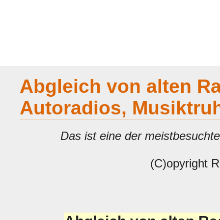
Home
Geraete
Geschichte
Sammeln
A - G
H - P
R -
Abgleich von alten Ra
Autoradios, Musiktruh
Das ist eine der meistbesuch
(C)opyright R