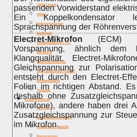
Ultra-Linear
passenden Vorwiderstand elektris
Video
Ein Koppelkondensator l
Volksempfänger
Sprachspannung der Röhrenverst
Walkman
Electret-Mikrofon
(ECM) . E
Weltempfänger / DX
Vorspannung, ähnlich dem K
Werbung
Klangqualität. Electret-Mikrofo
Widerstandskode
Gleichspannung zur Polarisati
Wie funktioniert Radio?
entsteht durch den Electret-Eff
Wissensstand
Folien im richtigen Abstand. Es 
Youtube
deshalb ohne Zusatzgleichspa
KOMPENDIUM
Mikrofone), andere haben drei 
INHALT >
Zusatzgleichspannung zur Steue
Beschaffungsquellen
im Mikrofon.
Fehlersuch-Tabelle
Reparaturen