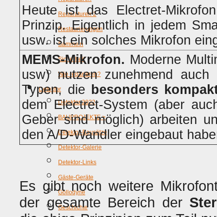
Heute ist das Electret-Mikrof
Reparaturen 2
Prinzip. Eigentlich in jedem Sm
Restaurierungen
usw. ist ein solches Mikrofon ein
Sammeln
MEMS-Mikrofon.
Moderne Multi
Sicherheit
usw) nutzen zunehmend auch 
Wie reparieren?
Typen, die
besonders kompak
Detektor
dem Electret-System (aber auch
Detektor 2022
Geber sind möglich) arbeiten un
BAUPROJEKTE >
den A/D-Wandler eingebaut habe
Detektor-Bausätze
Detektor-Galerie
Detektor-Links
Gäste-Geräte
Es gibt noch weitere Mikrofont
Gollodyne
der gesamte Bereich der
Ste
Geschichte