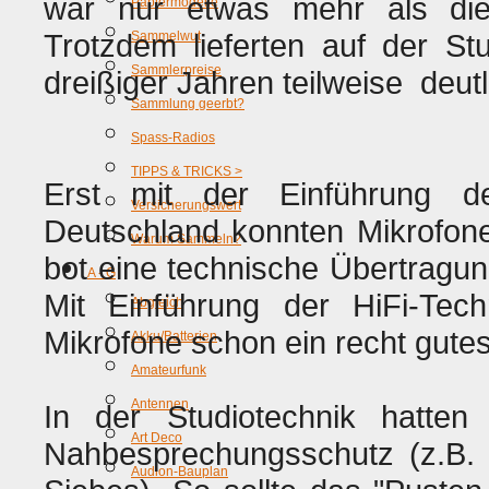
war nur etwas mehr als die 
Papiermodelle
Trotzdem lieferten auf der St
Sammelwut
Sammlerpreise
dreißiger Jahren teilweise deu
Sammlung geerbt?
Spass-Radios
TIPPS & TRICKS >
Erst mit der Einführung 
Versicherungswert
Deutschland konnten Mikrofon
Warum Sammeln?
bot eine technische Übertragu
A - G
Mit Einführung der HiFi-Tec
Abgleich
Mikrofone schon ein recht gute
Akku/Batterien
Amateurfunk
Antennen
In der Studiotechnik hatten
Art Deco
Nahbesprechungsschutz (z.B. 
Audion-Bauplan