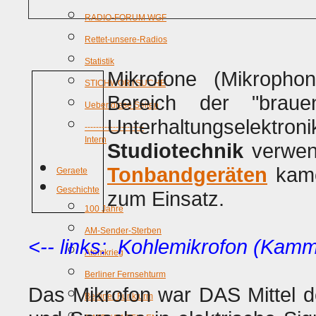
RADIO-FORUM WGF
Rettet-unsere-Radios
Statistik
Mikrofone (Mikroph
STICHWORTSUCHE
Bereich der "brau
Ueber diese Seiten
Unterhaltungselektron
---------------------
Intern
Studiotechnik
verwen
Tonbandgeräten
kame
Geraete
Geschichte
zum Einsatz.
100 Jahre
AM-Sender-Sterben
<-- links: Kohlemikrofon (Kamm
Atomkrieg
Berliner Fernsehturm
Das Mikrofon war DAS Mittel 
Berliner Funkturm