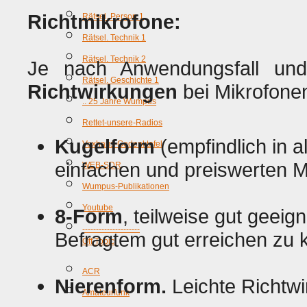
Richtmikrofone:
Rätsel. Person 1
Rätsel. Technik 1
Rätsel. Technik 2
Je nach Anwendungsfall und
Rätsel. Geschichte 1
Richtwirkungen
bei Mikrofonen
.. 25 Jahre Wumpus
Rettet-unsere-Radios
Kugelform
(empfindlich in a
Voxhaus-Gedenktafel
einfachen und preiswerten M
WEB-SDR
Wumpus-Publikationen
Youtube
8-Form
, teilweise gut geeig
---------------------
Befragtem gut erreichen zu 
Off Topic
ACR
Nierenform.
Leichte Richtwi
Amateurfunk