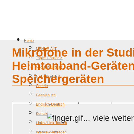
Home
Mikrofone in der Stud
MENUE-ALT
Topics English >
Heimtonband-Geräten 
Notes in English
Speichergeräten
NEUIGKEITEN
Galerie
Gaestebuch
Englisch-Deutsch
Kontakt
... viele weit
Links / Link-Tausch
Interview-Anfragen