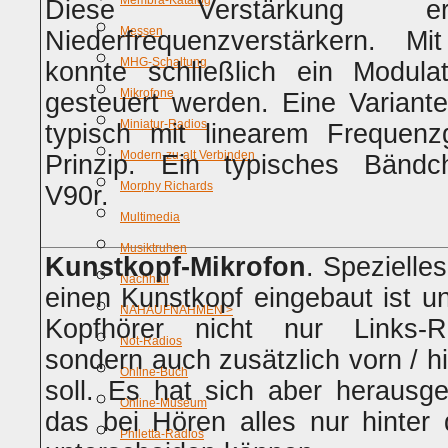
Membra-Katalog
Diese Verstärkung e
Messen
Niederfrequenzverstärkern. M
MHG-Schaltung
konnte schließlich ein Modula
Mikrofone
gesteuert werden. Eine Variant
Miniatur-Radios
typisch mit linearem Frequenz
Modern-zu-alt Verbinden
Prinzip. Ein typisches Bändc
Morphy Richards
V90r.
Multimedia
Musiktruhen
Kunstkopf-Mikrofon
. Spezielle
Nachhall
einen Kunstkopf eingebaut ist u
NAHAUFNAHMEN >
Kopfhörer nicht nur Links-Rec
Not-Radios
sondern auch zusätzlich vorn / 
Online-Buch
soll. Es hat sich aber herausge
Online-Museum
das bei Hören alles nur hinte
Philetta-Radios