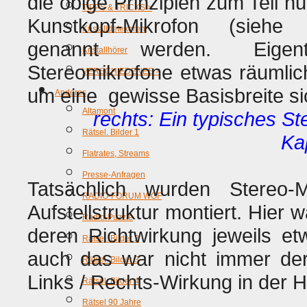
die obige Prinzipien zum Teil n
TIPPS & TRICKS >
Kunstkopf-Mikrofon (sieh
Kristalldetekoren
genannt werden. Eigentl
Kristallhörer
Stereomikrofone etwas räumlich
VERSCHIEDENES >
um eine gewisse Basisbreite si
Anderes
Altamont
rechts: Ein typisches St
Rätsel. Bilder 1
Ka
Flatrates, Streams
Presse-Anfragen
Tatsächlich wurden Stereo
RADIO-FORUM WGF
Aufstellstruktur montiert. Hier
Radio-Puzzle
deren Richtwirkung jeweils et
Rätsel. Bilder 2
auch das war nicht immer der 
Rätsel. Bilder 3
Links / Rechts-Wirkung in der H
Rätsel. Bilder 4
Rätsel 90 Jahre