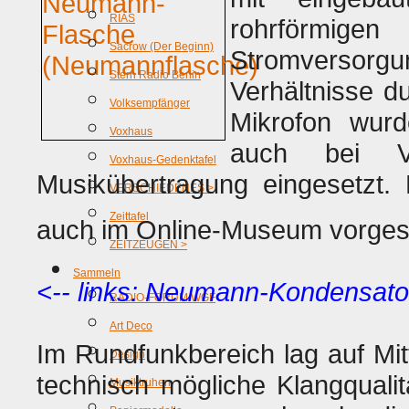
RIAS
rohrförmigen
Sacrow (Der Beginn)
Stromversorgu
Stern Radio Berlin
Verhältnisse d
Volksempfänger
Mikrofon wurd
Voxhaus
auch bei Ve
Voxhaus-Gedenktafel
Musikübertragung eingesetzt.
VERSCHIEDENES >
Zeittafel
auch im Online-Museum vorgest
ZEITZEUGEN >
Sammeln
<-- links: Neumann-Kondensato
RADIO-FORUM WGF
Art Deco
Im Rundfunkbereich lag auf Mit
Design
technisch mögliche Klangquali
Musiktruhen