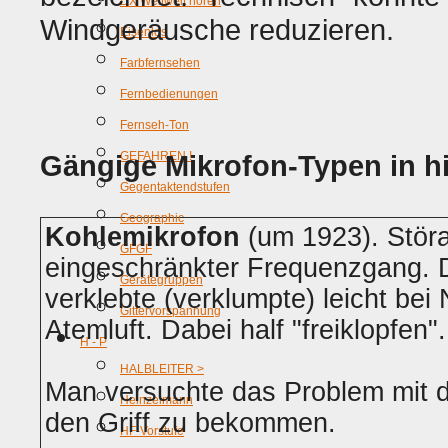
DX Weltweit hören
Windgeräusche reduzieren.
Eisenlos
Farbfernsehen
Fernbedienungen
Fernseh-Ton
Gängige Mikrofon-Typen in h
GEFAHREN !
Gegentaktendstufen
Geographic
Kohlemikrofon
(um 1923). Störan
GFGF
eingeschränkter Frequenzgang. D
Gerätegruppen
verklebte (verklumpte) leicht be
Gittervorspannung
Atemluft. Dabei half "freiklopfen".
H - P
HALBLEITER >
Man versuchte das Problem mit 
Heinzelmann
den Griff zu bekommen.
HF-Vorstufe