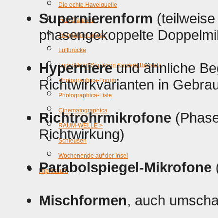
Die echte Havelquelle
Supernierenform
(teilweise 
Foto-Galerien
phasengekoppelte Doppelmik
Fotogalerie privat
Luftbrücke
Hyperniere
und ähnliche Beg
Lomo/Pearl/Somikron Kamera Bausatz
Richtwirkvarianten in Gebra
Photographica-Forum
Photographica-Liste
Cinematographica
Richtrohrmikrofone
(Phase
RAUM-WELLE >
Richtwirkung)
Schleusen
Wochenende auf der Insel
Parabolspiegel-Mikrofone
(
Impressum
Mischformen
, auch umscha