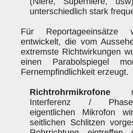
(Niere, Superniere, usw
unterschiedlich stark freq
Für Reportageeinsätz
entwickelt, die vom Ausseh
extremste Richtwirkungen w
einen Parabolspiegel m
Fernempfindlichkeit erzeugt.
Richtrohrmikrofone
nut
Interferenz / Phase
eigentlichen Mikrofon w
seitlichen Schlitzen vorge
Rohrrichtung eintreff