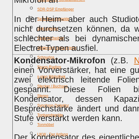
Mikrofon an
SDR-DSP Empfänger
In der Heim- aber auch Studiot
Selbstbau-Projekte
nicht durchsetzen können, da w
Signalgeber
schlechter als bei dynamische
Skalenscheiben
Electret-Typen ausfiel.
Skalenseil Seilantriebe
Schnurlos ...
Kondensator-Mikrofon
(z.B.
N
Spass-Radios
einen Vorverstärker, hat eine g
s-plan Bibliothek
zwei elektrisch leitende Folie
Stecker / Buchsen
gespannt. Diese Folien bi
Stereo
Kondensator, dessen Kapa
Synchron-Detektor
Besprechstärke ändert und dan
Tonbandgeräte
Stufe verstärkt werden kann.
Tonmöbel
UKW - Der Anfang
Der Kondensator des eigentliche