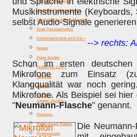
und Sprache in elektrische Sig
DATEN/TABELLEN >
Musikinstrumente (Keyboards, 
Deutsche Funkausstellung
selbst Audio-Signale generieren
Deutsches Rundfunk-Museum
Erste Transistorradios
EXPERIMENTIER-KÄSTEN >
--> rechts: 
Firmen
Frühe Sender
Schon im ersten deutschen 
FUNKSTELLEN >
Mikrofone zum Einsatz (z
Gedichte
Klangqualität war noch geri
Geltow
Mikrofone. Als Beispiel sei hie
MUSEEN
SAMMLUNGEN >
"
Neumann-Flasche
" genannt.
Personen
Die Neumann-F
Rettet unsere Radios
mit eingeba
Piratensender