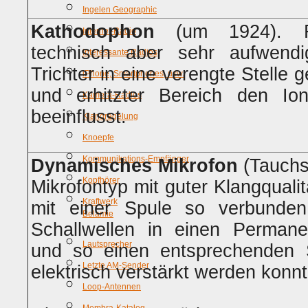
Ingelen Geographic
Kathodophon
(um 1924). Rec
Internet-Radio
technisch aber sehr aufwend
Interessante Radios
Trichter in eine verengte Stelle 
iPhone, Smartphones, usw.
und erhitzter Bereich den Ion
Kamera-Radios
beeinflusst.
Klangregelung
Knoepfe
Kommunikations-Empfänger
Dynamisches Mikrofon
(Tauchs
Kopfhörer
Mikrofontyp mit guter Klangquali
Kraftwerk
mit einer Spule so verbunde
Belamie
Schallwellen in einen Permane
Lautsprecher
und so einen entsprechenden S
Letzte AM-Sender
elektrisch verstärkt werden konnt
Loop-Antennen