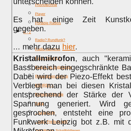
unterscheiden können.
Phonotechnik
Player
Es hat einige Zeit Kunstkop
Portable Radios
gegeben.
R - Z
Radio? Rundfunk?
... mehr dazu
hier
.
Radio-Kameras
Kristallmikrofon
, auch "keram
Radio Zukunft ?
Bassbereich eingegschränkte Ban
Radios mit Textanzeige
Dabei wird der Piezo-Effekt best
Reparaturen Service
Verbiegt man bei diesen Kristal
RÖHREN >
entsprechend der Stärke der V
Röhrenprüfgeräte
Spannung generiert. Wird ge
Saba
gesprochen, entsteht eine pro
.. Saba-Liste
Funkwerk Leipzig bot z.B. mit
.. Saba Freiburg WIII
Schaltbilder, Schaltbildlesen