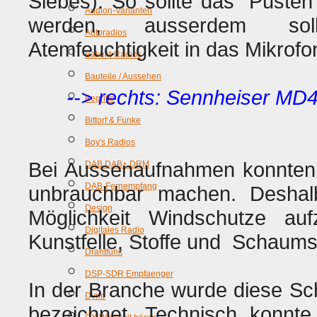
Siebes). So sollte das "Pusten
Audion-Varianten
werden, ausserdem so
Autoradios
Atemfeuchtigkeit in das Mikrofo
Bakelit-Radios
Bauteile / Aussehen
--> rechts: Sennheiser MD4
Begriffe
Bittorf & Funke
Boy's Radios
Bei Aussenaufnahmen konnten 
DAB DAB+ DRM
DAB-Fernempfang
unbrauchbar machen. Deshalb 
Design
Möglichkeit Windschutze au
Digitales Radio
Kunstfelle, Stoffe und Schaums
Drahtfunk
DSP-SDR Empfaenger
In der Branche wurde diese Sc
Dyne
bezeichnet. Technisch konnte