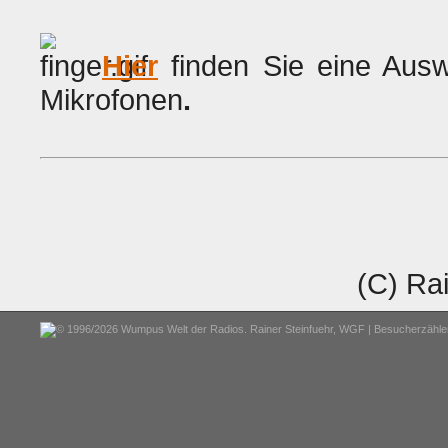
Hier
finden Sie eine Ausw
Mikrofonen
.
(C) Rai
© 1996/2026 Wumpus Welt der Radios. Rainer Steinfuehr,
WGF
| Besucherzähler