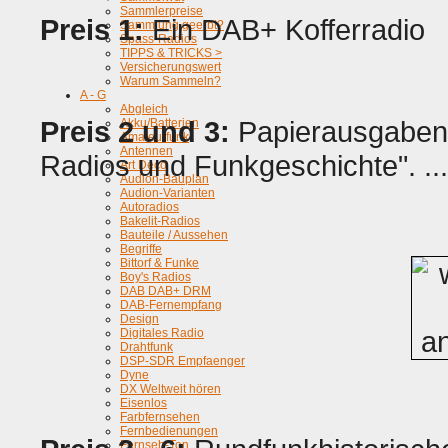
Sammlerpreise
Preis 1:
Ein DAB+ Kofferradio
Sammlung geerbt?
Spass-Radios
TIPPS & TRICKS >
Versicherungswert
Warum Sammeln?
A - G
Abgleich
Preis 2 und 3:
Papierausgaben 
Akku/Batterien
Amateurfunk
Antennen
Radios und Funkgeschichte". ..
Art Deco
Audion-Bauplan
Audion-Varianten
Autoradios
Bakelit-Radios
Bauteile / Aussehen
Begriffe
Bittorf & Funke
Boy's Radios
DAB DAB+ DRM
DAB-Fernempfang
Design
Digitales Radio
Drahtfunk
DSP-SDR Empfaenger
Dyne
DX Weltweit hören
Eisenlos
Farbfernsehen
Fernbedienungen
Fernseh-Ton