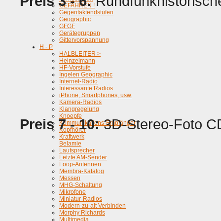
Preis 3 - 6:
Rundfunkhistorische
GEFAHREN !
Gegentaktendstufen
Geographic
GFGF
Gerätegruppen
Gittervorspannung
H - P
HALBLEITER >
Heinzelmann
HF-Vorstufe
Ingelen Geographic
Internet-Radio
Interessante Radios
iPhone, Smartphones, usw.
Kamera-Radios
Klangregelung
Knoepfe
Preis 7 - 10:
3D-Stereo-Foto CD
Kommunikations-Empfänger
Kopfhörer
Kraftwerk
Belamie
Lautsprecher
Letzte AM-Sender
Loop-Antennen
Membra-Katalog
Messen
MHG-Schaltung
Mikrofone
Miniatur-Radios
Modern-zu-alt Verbinden
Morphy Richards
Multimedia