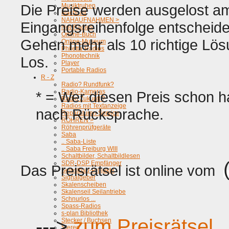
Die Preise werden ausgelost am 
Musiktruhen
Nachhall
NAHAUFNAHMEN >
Eingangsreihenfolge entscheide
Not-Radios
Online-Buch
Gehen mehr als 10 richtige Lös
Online-Museum
Philetta-Radios
Phonotechnik
Los.
Player
Portable Radios
R - Z
Radio? Rundfunk?
Radio-Kameras
* = Wer diesen Preis schon h
Radio Zukunft ?
Radios mit Textanzeige
nach Rücksprache.
Reparaturen Service
RÖHREN >
Röhrenprüfgeräte
Saba
.. Saba-Liste
.. Saba Freiburg WIII
Schaltbilder, Schaltbildlesen
SDR-DSP Empfänger
Das Preisrätsel ist online vom
Selbstbau-Projekte
Signalgeber
Skalenscheiben
Skalenseil Seilantriebe
Schnurlos ...
Spass-Radios
s-plan Bibliothek
--->
zum Preisrätsel
Stecker / Buchsen
Stereo