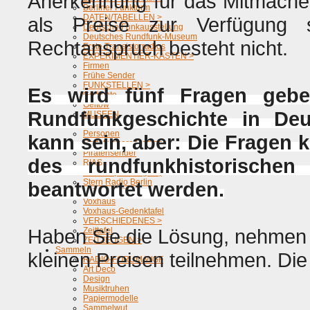
Anerkennung für das Mitmachen
Berliner Funkturm
DATEN/TABELLEN >
als Preise zur Verfügung 
Deutsche Funkausstellung
Deutsches Rundfunk-Museum
Rechtanspruch besteht nicht.
Erste Transistorradios
EXPERIMENTIER-KÄSTEN >
Firmen
Frühe Sender
FUNKSTELLEN >
Es wird fünf Fragen geb
Gedichte
Geltow
Rundfunkgeschichte in Deu
MUSEEN
SAMMLUNGEN >
Personen
kann sein, aber: Die Fragen 
Rettet unsere Radios
Piratensender
des rundfunkhistorischen
RIAS
Sacrow (Der Beginn)
Stern Radio Berlin
beantwortet werden.
Volksempfänger
Voxhaus
Voxhaus-Gedenktafel
VERSCHIEDENES >
Haben Sie die Lösung, nehmen S
Zeittafel
ZEITZEUGEN >
Sammeln
kleinen Preisen teilnehmen. Die
RADIO-FORUM WGF
Art Deco
Design
Musiktruhen
Papiermodelle
Sammelwut