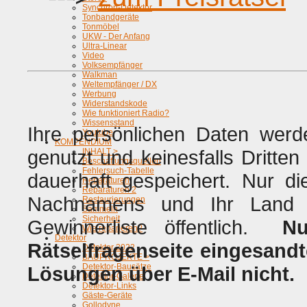
Synchron-Detektor
Tonbandgeräte
Tonmöbel
UKW - Der Anfang
Ultra-Linear
Video
Volksempfänger
Walkman
Weltempfänger / DX
Werbung
Widerstandskode
Wie funktioniert Radio?
Wissensstand
Ihre persönlichen Daten werd
Youtube
KOMPENDIUM
genutzt und keinesfalls Dritten
INHALT >
Beschaffungsquellen
Fehlersuch-Tabelle
dauerhaft gespeichert. Nur d
Reparaturen
Reparaturen 2
Nachnamens und Ihr Land 
Restaurierungen
Sammeln
Sicherheit
Gewinnerliste öffentlich.
N
Wie reparieren?
Detektor
Rätselfragenseite eingesand
Detektor 2022
BAUPROJEKTE >
Detektor-Bausätze
Lösungen über E-Mail nicht.
Detektor-Galerie
Detektor-Links
Gäste-Geräte
Gollodyne