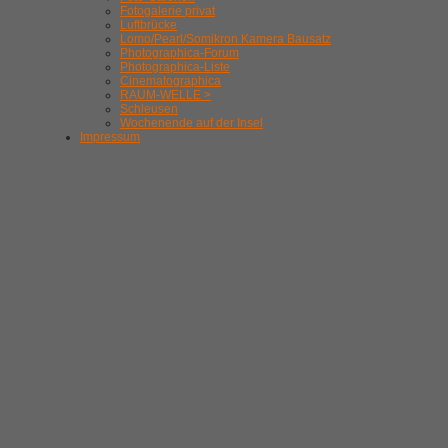
Fotogalerie privat
Luftbrücke
Lomo/Pearl/Somikron Kamera Bausatz
Photographica-Forum
Photographica-Liste
Cinematographica
RAUM-WELLE >
Schleusen
Wochenende auf der Insel
Impressum