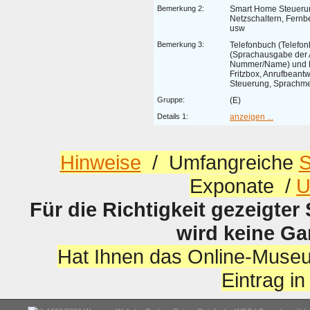
Bemerkung 2:
Smart Home Steuerun
Netzschaltern, Fern
usw
Bemerkung 3:
Telefonbuch (Telefon
(Sprachausgabe der 
Nummer/Name) und 
Fritzbox, Anrufbeantwo
Steuerung, Sprachm
Gruppe:
(E)
Details 1:
anzeigen ...
Hinweise
/ Umfangreiche
S
Exponate /
U
Für die Richtigkeit gezeigter
wird keine G
Hat Ihnen das Online-Museu
Eintrag i