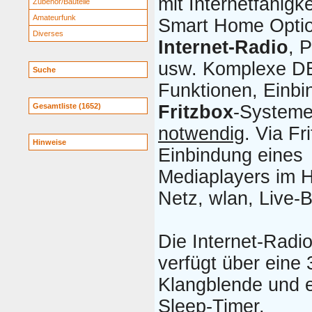
mit Internetfähigk
Zubehör/Bauteile
Amateurfunk
Smart Home Opti
Diverses
Internet-Radio
, 
usw. Komplexe D
Suche
Funktionen, Einbi
Gesamtliste (1652)
Fritzbox
-System
notwendig
. Via Fr
Hinweise
Einbindung eines
Mediaplayers im 
Netz, wlan, Live-B
Die Internet-Radi
verfügt über eine 
Klangblende und 
Sleep-Timer.