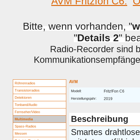
AVM Fritzfon C6.
O
Bitte, wenn vorhanden, "
w
"
Details 2
" be
Radio-Recorder sind be
Kommunikationsempfänger 
AVM
Röhrenradios
Transistorradios
Modell:
Fritz!Fon C6
Detektoren
Herstellungsjahr:
2019
Tonband/Audio
Fernseher/Video
Beschreibung
Multimedia
Spass-Radios
Smartes drahtlose
Messen