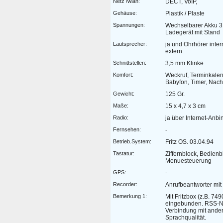
Netz /wlan:
DECT, VoIP,
Gehäuse:
Plastik / Plaste
Spannungen:
Wechselbarer Akku 3,
Ladegerät mit Stand
Lautsprecher:
ja und Ohrhörer inte
extern.
Schnittstellen:
3,5 mm Klinke
Komfort:
Weckruf, Terminkalen
Babyfon, Timer, Nacht
Gewicht:
125 Gr.
Maße:
15 x 4,7 x 3 cm
Radio:
ja über Internet-Anb
Fernsehen:
-
Betrieb.System:
Fritz OS. 03.04.94
Tastatur:
Ziffernblock, Bedienb
Menuesteuerung
GPS:
-
Recorder:
Anrufbeantworter mit
Bemerkung 1:
Mit Fritzbox (z.B. 749
eingebunden. RSS-Na
Verbindung mit ander
Sprachqualität.