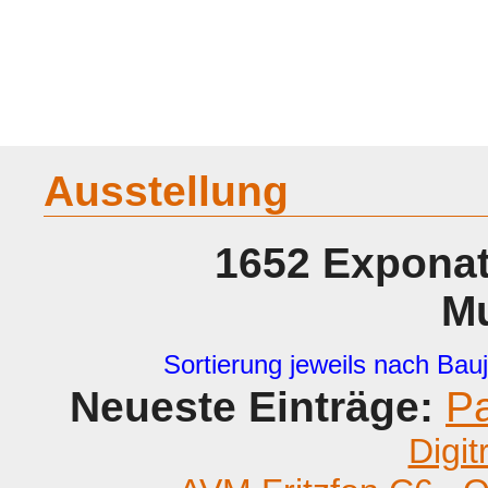
Home
Geraete
Geschichte
Sammeln
A - G
H - P
R -
Ausstellung
1652 Exponat
M
Sortierung jeweils nach Bauj
Neueste Einträge:
P
Digit