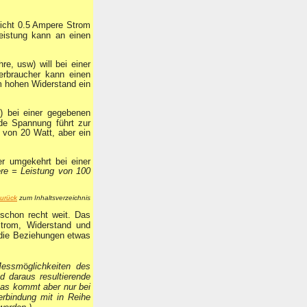
leicht 0.5 Ampere Strom
Leistung kann an einen
e, usw) will bei einer
erbraucher kann einen
m hohen Widerstand ein
) bei einer gegebenen
de Spannung führt zur
 von 20 Watt, aber ein
r umgekehrt bei einer
ere = Leistung von 100
urück
zum Inhaltsverzeichnis
schon recht weit. Das
trom, Widerstand und
 die Beziehungen etwas
essm
ö
glichkeiten des
d daraus resultierende
Das kommt aber nur bei
erbindung mit in Reihe