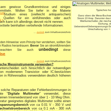
ann gewisse Grundkenntnisse und einiges
ermitteln. Wollen Sie tiefer in die Materie
Typisches ho
eum
 Studium eines (vielleicht antiquarischen)
Ganz oben die Mess-Buchsen
l. Quellen für ein einführendes oder auch
Strom 10 Amp. Darunter das 
 >
Wahlumschalter, die mecha
ch kann ich allerdings derzeit nicht nennen.
Eichung, d
tteile beinhalten vertiefende Informationen.
Ueberstrom/Ueberspannungs-Sich
Umschaltung von + 
...
zurück
zum Inhaltsverzeichnis
nden Hinweise vom Prinzip her verstehen, sollten Sie
n Radios herantrauen.
Bevor
Sie an stromführenden
unbedingt
, beachten Sie auch
diese
ise
.
...
zurück
zum Inhaltsverzeichnis
ische Messinstrumente verwenden?
nterscheiden sich hinsichtlich der notwendigen
on moderneren Transistor- oder IC-bestückten
den in Röhrenradios verwendeten deutlich höheren
 solche Reparaturen oder Fehlerbestimmungen in
nte "
Digitale Multimeter
" verwendet, diese
 einen Innenwiderstand von über 1 - 10 Meg Ohm.
ratur geeignetes digitales Multimeter sollte einen
lspannungsbereich
von ca 0.01 V - 350 V und
echselstrombereich
von ca 0.1 mA - 300 mA