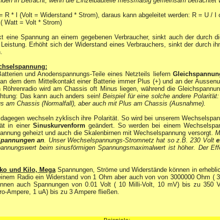
nden in Betracht, wenn die Einzelbauteile messmäßig gemeinsam betrachtet 
 * I (Volt = Widerstand * Strom), daraus kann abgeleitet werden: R = U / I o
 ( Watt = Volt * Strom)
 eine Spannung an einem gegebenen Verbraucher, sinkt auch der durch di
eistung. Erhöht sich der Widerstand eines Verbrauchers, sinkt der durch ih
.
chselspannung:
atterien und Anodenspannungs-Teile eines Netzteils liefern
Gleichspannun
t an dem dem Mittelkontakt einer Batterie immer Plus (+) und an der Ausse
en Röhrenradio wird am Chassis oft Minus liegen, während die Gleichspannu
Achtung: Das kann auch anders sein!
Beispiel für eine solche andere Polarit
ä
t
s am Chassis (Normalfall), aber auch mit Plus am Chassis (Ausnahme).
dagegen wechseln zyklisch ihre Polarität. So wird bei unserem Wechselspa
ät in einer
Sinuskurvenform
geändert. So werden bei einem Wechselspan
nnung geheizt und auch die Skalenbirnen mit Wechselspannung versorgt.
Me
-Spannungen an
. Unser Wechselspannungs-Stromnetz hat so z.B. 230 Volt
e
pannungswert beim sinusförmigen Spannungsmaximalwert ist höher. Der Effek
iko und Kilo, Mega
Spannungen, Ströme und Widerstände können in erhebli
n einem Radio ein Widerstand von 1 Ohm aber auch von von 3000000 Ohm 
önnen auch Spannungen von 0.01 Volt ( 10 Milli-Volt, 10 mV) bis zu 350 V
ro-Ampere, 1 uA) bis zu 3 Ampere fließen.