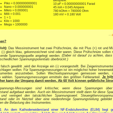
Beispiele:
Piko = 0.000000000001
10 pF = 0.00000000001 Farad
Nano = 0.000000001
45 mA = 0.045 Ampere
Mikro = 0.000001
780 kOhm = 780000 Ohm
Milli = 0.001
180 mV = 0.180 Volt
1 = 1
Kilo = 1000
Mega = 1000000
...
z
sen?
olt):
Das Messinstrument hat zwei Prüfschnüre, die mit Plus (+) rot und Min
-) gleich blau, gekennzeichnet sind oder waren. Diese Prüfschnüre sollen 
(Dabei ist darauf zu achten, dass
sende Spannungsquelle angelegt werden.
erschiedlichen Spannungspotentials überbrückt.)
t falsch gewählt ,wird der Anzeige ein (-) vorangestellt. Bei Zeigerinstrument
schlagen wollen. Für Spannungsmessungen ist ein möglichst hoher Innnenwi
trumentes anzustreben. Sollen Wechselspannungen gemessen werden, i
Je h
ö
h
 wählen. Spannungsmessungen ermitteln den größten Fehleranteil.
cher kann der Umgang damit werden. Ab 60 Volt k
ö
nnen gef
ä
hrliche Str
orspannungs-Messungen sind kritischer, wenn diese Spannungen übe
erstand aufgebaut werden. Auch ein Messinstrument stellt dann für diese Spa
 und veringert den tatsächlichen Spannungswert. Steuergittervorspann
tand oder im Netzteil über eine niederohmige Spannungsteilung gebildet
en die Belastung des Instrumentes.
l 1: An dem Kathodenwiderstand einer NF-Endstufenröhre (EL84) liegt 