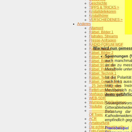
Geschichte
TIPPS & TRICKS >
Kristalldetekoren
Kristallhörer
VERSCHIEDENES >
Anderes
Altamont
Rätsel. Bilder 1
Flatrates, Streams
Presse-Anfragen
RADIO-FORUM WGF
Wie wird nun gemes
Radio-Puzzle
Rätsel. Bilder 2
Spannungen (V
Rätsel. Bilder 3
auch manchmal (
Rätsel. Bilder 4
an die zu mes
Rätsel 90 Jahre
Metallteile unt
Rätsel. Person 1
Rätsel. Technik 1
Ist die Polaritä
Rätsel. Technik 2
nach links aus
Rätsel. Geschichte 1
Volt) des Ins
.. 25 Jahre Wumpus
Rettet-unsere-Radios
Messbereich zu
Voxhaus-Gedenktafel
ä
hrli
desto gef
WEB-SDR
Wumpus-Publikationen
Steuergitterv
Youtube
Gitterableitwid
---------------------
Belastung dar
Off Topic
Kathodenwiders
ACR
empfindlich geg
Amateurfunk
Die echte Havelquelle
Praxisbeispie
Foto-Galerien