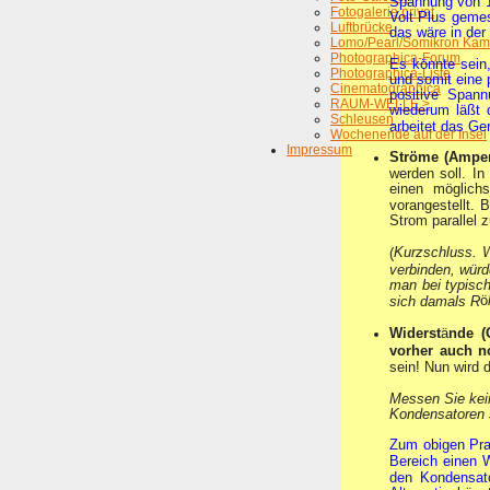
Spannung von 11
Fotogalerie privat
Volt Plus gemes
Luftbrücke
das wäre in de
Lomo/Pearl/Somikron Kam
Photographica-Forum
Es könnte sein
Photographica-Liste
und somit eine 
Cinematographica
positive Spann
RAUM-WELLE >
wiederum läßt 
Schleusen
arbeitet das Ger
Wochenende auf der Insel
Impressum
Ströme (Amper
werden soll. I
einen möglichs
vorangestellt. 
Strom parallel
Kurzschluss. W
(
verbinden, würd
man bei typisc
ö
sich damals R
Widerst
ä
nde 
vorher auch n
sein! Nun wird 
Messen Sie kei
Kondensatoren 
Zum obigen Pra
Bereich einen 
den Kondensato