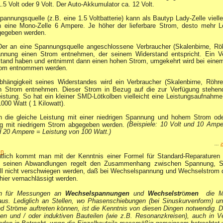
5 Volt oder 9 Volt. Der Auto-Akkumulator ca. 12 Volt.
pannungsquelle (z.B. eine 1.5 Voltbatterie) kann als Bautyp Lady-Zelle viel
en eine Mono-Zelle 6 Ampere. Je höher der lieferbare Strom, desto mehr 
gegeben werden.
er an eine Spannungsquelle angeschlossene Verbraucher (Skalenbirne, Röhr
nnung einen Strom entnehmen, der seinem Widerstand entspricht. Ein V
stand haben und entnimmt dann einen hohen Strom, umgekehrt wird bei eine
trom entnommen werden.
hängigkeit seines Widerstandes wird ein Verbraucher (Skalenbirne, Röhre
 Strom entnehmen. Dieser Strom in Bezug auf die zur Verfügung stehen
istung. So hat ein kleiner SMD-Lötkolben vielleicht eine Leistungsaufnahme
000 Watt ( 1 Kilowatt).
n die gleiche Leistung mit einer niedrigen Spannung und hohem Strom ode
(Beispiele: 10 Volt und 10 Amp
g mit niedrigem Strom abgegeben werden.
d 20 Ampere = Leistung von 100 Watt.)
...
z
en
ntlich kommt man mit der Kenntnis einer Formel für Standard-Reparaturen 
seinen Abwandlungen regelt den Zusammenhang zwischen Spannung, S
soll nicht verschwiegen werden, daß bei Wechselspannung und Wechselstrom
 hier vernachlässigt werden.
hen für Messungen an
Wechselspannungen
und
Wechselstr
ö
men
die M
aus. Lediglich an Stellen, wo Phasenschiebungen (bei Sinuskurvenform) un
d Str
ö
me auftreten k
ö
nnen, ist die Kenntnis von diesen Dingen notwendig. 
ven und / oder induktiven Bauteilen (wie z.B. Resonanzkreisen), auch in V