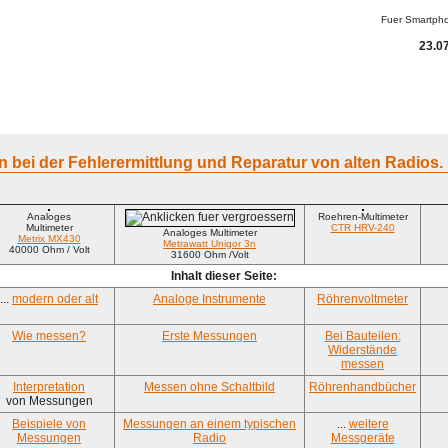
Fuer Smartph
23.07
 bei der Fehlerermittlung und Reparatur von alten Radios.
Analoges
Roehren-Multimeter
Multimeter
CTR HRV-240
Analoges Multimeter
Metrix MX430
Metrawatt Unigor 3n
40000 Ohm / Volt
31600 Ohm /Volt
Inhalt dieser Seite:
...
modern oder alt
Analoge Instrumente
Röhrenvoltmeter
Wie messen?
Erste Messungen
Bei Bauteilen:
Widerstände
messen
Interpretation
Messen ohne Schaltbild
Röhrenhandbücher
von Messungen
Beispiele von
Messungen an einem typischen
...
weitere
Messungen
Radio
Messgeräte