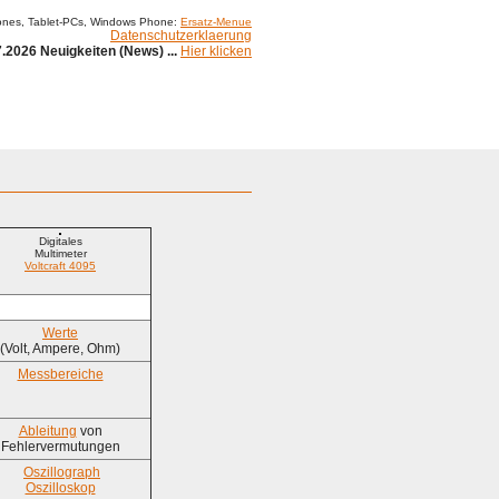
ones, Tablet-PCs, Windows Phone:
Ersatz-Menue
Datenschutzerklaerung
.2026 Neuigkeiten (News) ...
Hier klicken
Digitales
Multimeter
Voltcraft 4095
Werte
(Volt, Ampere, Ohm)
Messbereiche
Ableitung
von
Fehlervermutungen
Oszillograph
Oszilloskop