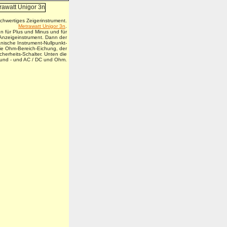
chwertiges Zeigerinstrument.
Metrawatt Unigor 3n
.
 für Plus und Minus und für
Anzeigeinstrument. Dann der
nische Instrument-Nullpunkt-
ie Ohm-Bereich-Eichung, der
erheits-Schalter. Unten die
und - und AC / DC und Ohm.