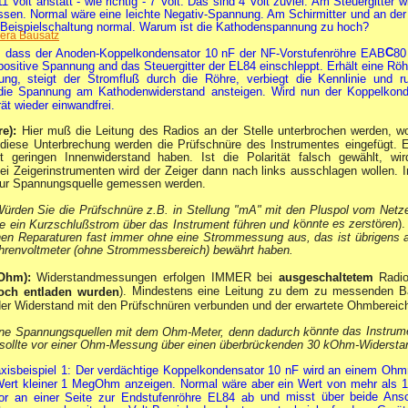
 Volt anstatt - wie richtig - 7 Volt. Das sind 4 Volt zuviel. Am Steuergitter
sen. Normal wäre eine leichte Negativ-Spannung. Am Schirmitter und an der 
r Beispielschaltung normal. Warum ist die Kathodenspannung zu hoch?
era Bausatz
C
, dass der Anoden-Koppelkondensator 10 nF der NF-Vorstufenröhre EAB
80
positive Spannung and das Steuergitter der EL84 einschleppt. Erhält eine Röh
ung, steigt der Stromfluß durch die Röhre, verbiegt die Kennlinie und r
die Spannung am Kathodenwiderstand ansteigen. Wird nun der Koppelkond
ät wieder einwandfrei.
e):
Hier muß die Leitung des Radios an der Stelle unterbrochen werden, 
n diese Unterbrechung werden die Prüfschnüre des Instrumentes eingefügt. 
t geringen Innenwiderstand haben. Ist die Polarität falsch gewählt, wir
Bei Zeigerinstrumenten wird der Zeiger dann nach links ausschlagen wollen. 
 zur Spannungsquelle gemessen werden.
ürden Sie die Prüfschnüre z.B. in Stellung "mA" mit den Pluspol vom Net
ö
nnte es zerst
ö
ren
)
e ein Kurzschlußstrom über das Instrument führen und k
hen Reparaturen fast immer ohne eine Strommessung aus, das ist übrigens
hrenvoltmeter (ohne Strommessbereich) bew
ä
hrt haben.
(Ohm):
Widerstandmessungen erfolgen IMMER bei
ausgeschaltetem
Radio
). Mindestens eine Leitung zu dem zu messenden Bau
och entladen wurden
der Widerstand mit den Prüfschnüren verbunden und der erwartete Ohmbereich 
ö
nnte das Instrum
ne Spannungsquellen mit dem Ohm-Meter, denn dadurch k
sollte vor einer Ohm-Messung über einen überbrückenden 30 kOhm-Widerstan
xisbeispiel 1: Der verdächtige Koppelkondensator 10 nF wird an einem Oh
Wert kleiner 1 MegOhm anzeigen. Normal wäre aber ein Wert von mehr als 
und misst über beide Ans
r an einer Seite zur Endstufenröhre EL84 ab