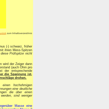
urück
zum Inhaltsverzeichnis
us (-) schwarz, früher
mit ihren Mess-Spitzen
 diese Prüfspitze nicht
en wird der Zeiger dann
derstand (auch Ohm pro
st der entsprechende
er die Spannung ist,
omschl
ä
ge drohen.
r einen hochohmigen
nnungen eine deutliche
ungen die über einen
 werden, sind weniger
gegenüber Masse eine