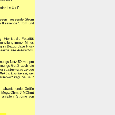
werden.)
der I = U / R
esen fliessende Strom
n fliessende Strom und
g
. Hier ist die Polarität
numhüllung immer Minus
ng in Bezug dazu Plus-
: einige alte Autoradios.
nnungs-Netz 50 mal pro
nungs-Gerät auch die
ssinstrumente zeigen
ffektiv.
Das heisst, der
tivwert liegt bei 70.7
ch abweichender Größe
( 3 Mega-Ohm, 3 MOhm)
 anfallen. Ströme von