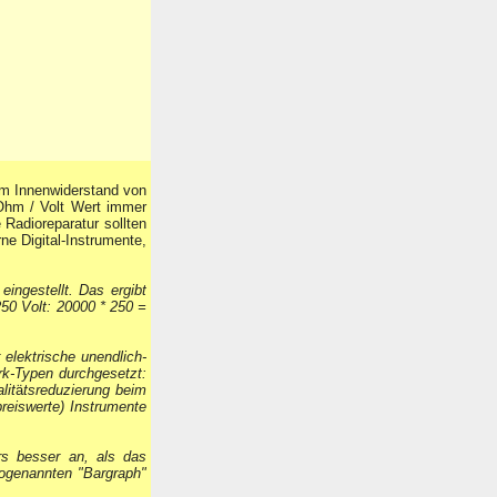
m Innenwiderstand von
Ohm / Volt Wert immer
 Radioreparatur sollten
e Digital-Instrumente,
ingestellt. Das ergibt
50 Volt: 20000 * 250 =
elektrische unendlich-
rk-Typen durchgesetzt:
lit
ä
tsreduzierung beim
preiswerte) Instrumente
rs besser an, als das
sogenannten "Bargraph"