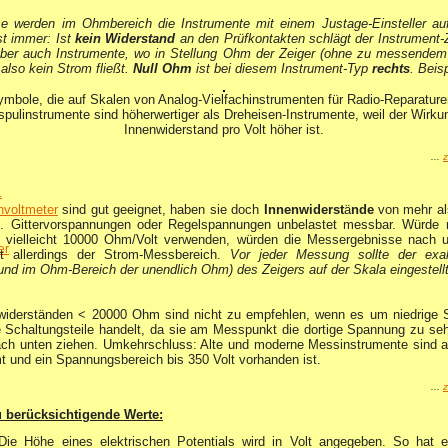
e werden im Ohmbereich die Instrumente mit einem Justage-Einsteller auf 
st immer: Ist
kein Widerstand
an den Prüfkontakten schlägt der Instrument-
aber auch Instrumente, wo in Stellung Ohm der Zeiger (ohne zu messende
 also kein Strom fließt.
Null Ohm
ist bei diesem Instrument-Typ
rechts
. Beis
ymbole, die auf Skalen von Analog-Vielfachinstrumenten für Radio-Reparature
pulinstrumente sind höherwertiger als Dreheisen-Instrumente, weil der Wirku
Innenwiderstand pro Volt höher ist.
...
z
.
nvoltmeter
sind gut geeignet, haben sie doch
Innenwiderst
ä
nde
von mehr a
. Gittervorspannungen oder Regelspannungen unbelastet messbar. Würde 
t vielleicht 10000 Ohm/Volt verwenden, würden die Messergebnisse nach un
er
lt allerdings der Strom-Messbereich.
Vor jeder Messung sollte der ex
(und im Ohm-Bereich der unendlich Ohm) des Zeigers auf der Skala eingestell
nwiderständen < 20000 Ohm sind nicht zu empfehlen, wenn es um niedrige 
e Schaltungsteile handelt, da sie am Messpunkt die dortige Spannung zu se
ch unten ziehen. Umkehrschluss: Alte und moderne Messinstrumente sind al
t und ein Spannungsbereich bis 350 Volt vorhanden ist.
...
z
 berücksichtigende Werte:
Die Höhe eines elektrischen Potentials wird in Volt angegeben. So hat e