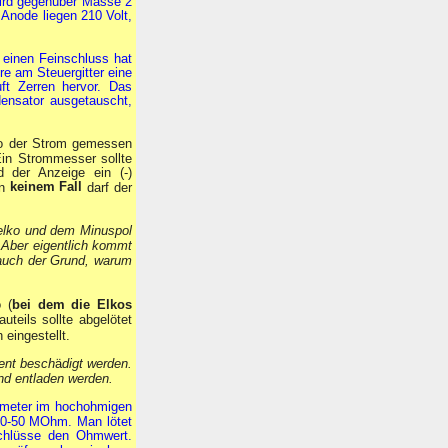
 wird gegenüber Masse 2
Anode liegen 210 Volt,
 einen Feinschluss hat
re am Steuergitter eine
uft Zerren hervor. Das
ensator ausgetauscht,
wo der Strom gemessen
Ein Strommesser sollte
d der Anzeige ein (-)
keinem Fall
In
darf der
zelko und dem Minuspol
.
Aber eigentlich kommt
 auch der Grund, warum
 (
bei dem die Elkos
teils sollte abgelötet
eingestellt.
ent besch
ä
digt werden.
d entladen werden.
mmeter im hochohmigen
10-50 MOhm. Man lötet
chlüsse den Ohmwert.