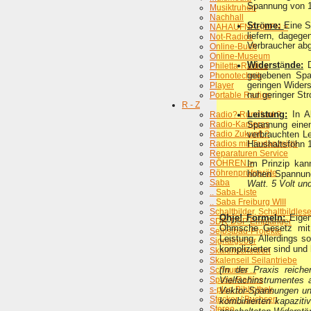
Spannung von 1.
Musiktruhen
Nachhall
Str
ö
me:
Eine S
NAHAUFNAHMEN >
liefern, dageg
Not-Radios
Verbraucher ab
Online-Buch
Online-Museum
Widerst
ä
nde:
D
Philetta-Radios
gegebenen Spa
Phonotechnik
geringen Wider
Player
nur geringer S
Portable Radios
R - Z
Leistung:
In Ab
Radio? Rundfunk?
Radio-Kameras
Spannung einen
Radio Zukunft ?
verbrauchten Le
Radios mit Textanzeige
Haushaltsföhn 1
Reparaturen Service
RÖHREN >
Im Prinzip kan
Röhrenprüfgeräte
hohen Spannun
Saba
Watt. 5 Volt un
.. Saba-Liste
.. Saba Freiburg WIII
Schaltbilder, Schaltbildles
Ohje! Formeln:
Eige
SDR-DSP Empfänger
Ohmsche Gesetz mit 
Selbstbau-Projekte
Leistung. Allerdings 
Signalgeber
komplizierter sind und
Skalenscheiben
Skalenseil Seilantriebe
(In der Praxis reic
Schnurlos ...
Spass-Radios
Vielfachinstrumentes 
s-plan Bibliothek
Vektor-Spannungen un
Stecker / Buchsen
kombinierten kapaziti
Stereo