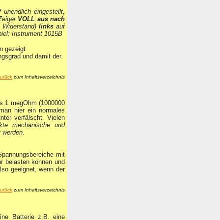
unendlich eingestellt,
Zeiger
VOLL aus nach
m Widerstand)
links
auf
piel: Instrument 1015B
n gezeigt
ngsgrad und damit der
urück
zum Inhaltsverzeichnis
ls 1 megOhm (1000000
man hier ein normales
ter verfälscht. Vielen
akte mechanische und
t werden.
Spannungsbereiche mit
hr belasten können und
so geeignet, wenn der
urück
zum Inhaltsverzeichnis
ine Batterie z.B. eine