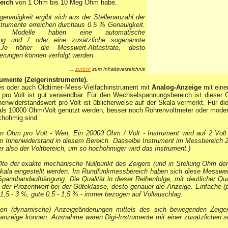
eich
von 1 Ohm bis 10 Meg Ohm habe
.
enauigkeit ergibt sich aus der Stellenanzahl der
strumente erreichen durchaus 0.5 % Genauigkeit.
ne Modelle haben eine automatische
lung und / oder eine zus
ä
tzliche sogenannte
. Je h
ö
her die Messwert-Abtastrate, desto
erungen k
ö
nnen verfolgt werden.
...
zurück
zum Inhaltsverzeichnis
umente (Zeigerinstrumente).
s oder auch Oldtimer-Mess-Vielfachinstrument mit
Analog-Anzeige
mit eine
pro Volt ist gut verwendbar. Für den Wechselspannungsbereich ist dieser 
nenwiderstandswert pro Volt ist üblicherweise auf der Skala vermerkt. Für die
als 10000 Ohm/Volt genutzt werden, besser noch Röhrenvoltmeter oder modern
chohmig sind.
en Ohm pro Volt - Wert: Ein 20000 Ohm / Volt - Instrument wird auf 2 Volt e
 Innenwiderstand in diesem Bereich. Dasselbe Instrument im Messbereich 2
er also der Voltbereich, um so hochohmiger wird das Instrument.)
lte der exakte mechanische Nullpunkt des Zeigers (und in Stellung Ohm der 
kala eingestellt werden. Im Rundfunkmessbereich haben sich diese Messwe
 Spannbandaufh
ä
ngung. Die Qualit
ä
t in dieser Reihenfolge, mit deutlicher Qua
 der Prozentwert bei der Güteklasse, desto genauer die Anzeige. Einfache (
1,5 - 3 %, gute 0,5 - 1,5 % - immer bezogen auf Vollauschlag.
gen (dynamische) Anzeige
ä
nderungen mittels des sich bewegenden Zeige
lanzeige k
ö
nnen. Ausnahme wären Digi-Instrumente mit einer zus
ä
tzlichen 