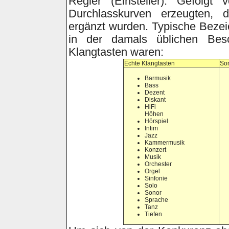
Regler (Einsteller). Gefolgt 
Durchlasskurven erzeugten, 
ergänzt wurden. Typische Beze
in der damals üblichen Besch
Klangtasten waren:
Echte Klangtasten
Son
Barmusik
Bass
Dezent
Diskant
HiFi
Höhen
Hörspiel
Intim
Jazz
Kammermusik
Konzert
Musik
Orchester
Orgel
Sinfonie
Solo
Sonor
Sprache
Tanz
Tiefen