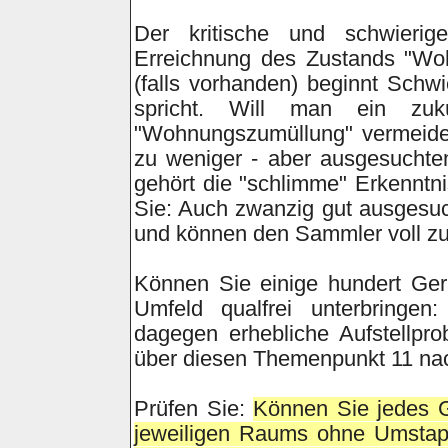
Der kritische und schwierig
Erreichnung des Zustands "Woh
(falls vorhanden) beginnt Sch
spricht. Will man ein zuk
"Wohnungszumüllung" vermeiden
zu weniger - aber ausgesuchten
gehört die "schlimme" Erkenntn
Sie: Auch zwanzig gut ausgesu
und können den Sammler voll zuf
Können Sie einige hundert Gerät
Umfeld qualfrei unterbringe
dagegen erhebliche Aufstellpr
über diesen Themenpunkt 11 nach,
Prüfen Sie:
Können Sie jedes G
jeweiligen Raums ohne Umstapel