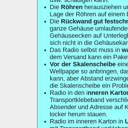
usw. schädigen kann.
Die
Röhren
herausziehen 
Lage der Röhren auf einem 
Die
Rückwand gut festsch
ganze Gehäuse umlaufenden 
Gehäuseecken auf Unterlegh
sich nicht in die Gehäuseka
Das Radio selbst muss in
w
dem Versand kann ein Pake
Vor der Skalenscheibe
ein
Wellpappe so anbringen, da
kann, aber Abstand erzwing
die Skalenscheibe ein Prob
Radio in den i
nneren Karto
Transportklebeband verschli
Absender und Adresse auf K
locker herum stauen.
Radio im inneren Karton in