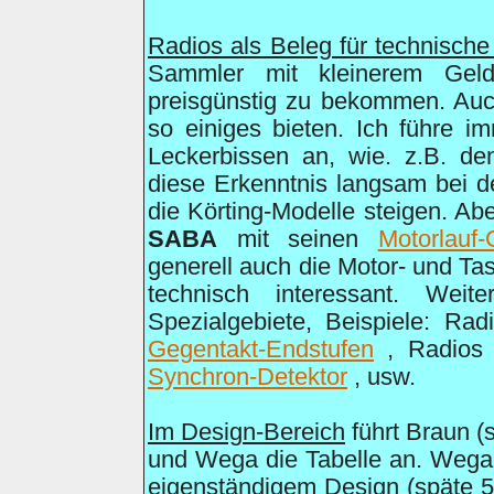
Radios als Beleg für technische
Sammler mit kleinerem Geldb
preisgünstig zu bekommen. Auc
so einiges bieten. Ich führe i
Leckerbissen an, wie. z.B. den
diese Erkenntnis langsam bei d
die Körting-Modelle steigen. Ab
SABA
mit seinen
Motorlauf-
generell auch die Motor- und Ta
technisch interessant. Wei
Spezialgebiete, Beispiele: Ra
Gegentakt-Endstufen
, Radios
Synchron-Detektor
, usw.
Im Design-Bereich
führt Braun (s
und Wega die Tabelle an. Wega 
eigenständigem Design (späte 50