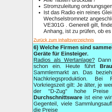
Alle Tasten drückbar?
Stromzuleitung ordnungsg
Ist das Radio ein reines Gle
Wechselstromnetz angeschl
VE301G . Generell gilt, fin
Anhang, ist zu prüfen, ob es 
Zurück zum Inhaltsverzeichnis
6
) Welche Firmen sind sammel
Geräte für Einsteiger.
Radios als Wertanlage?
Dann s
schon ein. Heute führt
Bra
Sammlermarkt an. Das bezieht
Nachkriegsproduktion. Bei
Vorkriegszeit gilt: Je älter, je w
der "D-Zug" hohe Preise
Durchschnittsware
ist eine wi
Gegenteil, viele Sammlungsauf
die Preise