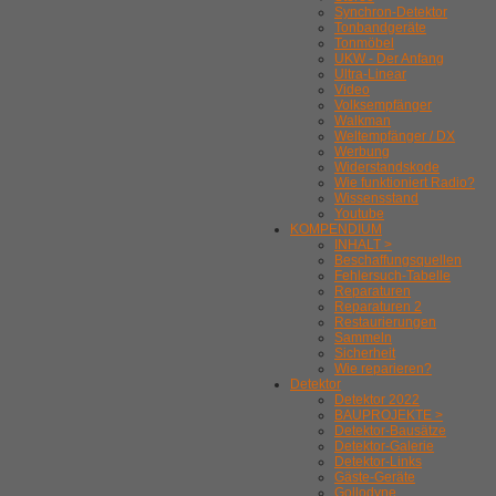
Synchron-Detektor
Tonbandgeräte
Tonmöbel
UKW - Der Anfang
Ultra-Linear
Video
Volksempfänger
Walkman
Weltempfänger / DX
Werbung
Widerstandskode
Wie funktioniert Radio?
Wissensstand
Youtube
KOMPENDIUM
INHALT >
Beschaffungsquellen
Fehlersuch-Tabelle
Reparaturen
Reparaturen 2
Restaurierungen
Sammeln
Sicherheit
Wie reparieren?
Detektor
Detektor 2022
BAUPROJEKTE >
Detektor-Bausätze
Detektor-Galerie
Detektor-Links
Gäste-Geräte
Gollodyne