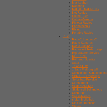
Musiktruhen
Nachhall
NAHAUFNAHMEN >
Not-Radios
Online-Buch
Online-Museum
Philetta-Radios
Phonotechnik
Player
Portable Radios
R - Z
Radio? Rundfunk?
Radio-Kameras
Radio Zukunft ?
Radios mit Textanzeige
Reparaturen Service
RÖHREN >
Röhrenprüfgeräte
Saba
.. Saba-Liste
.. Saba Freiburg WIII
Schaltbilder, Schaltbildles
SDR-DSP Empfänger
Selbstbau-Projekte
Signalgeber
Skalenscheiben
Skalenseil Seilantriebe
Schnurlos ...
Spass-Radios
s-plan Bibliothek
Stecker / Buchsen
Stereo