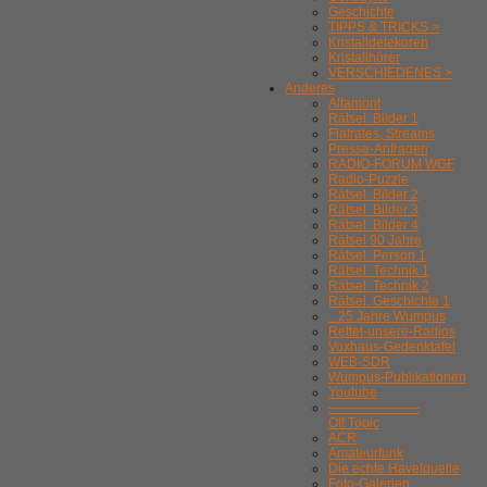
Geschichte
TIPPS & TRICKS >
Kristalldetekoren
Kristallhörer
VERSCHIEDENES >
Anderes
Altamont
Rätsel. Bilder 1
Flatrates, Streams
Presse-Anfragen
RADIO-FORUM WGF
Radio-Puzzle
Rätsel. Bilder 2
Rätsel. Bilder 3
Rätsel. Bilder 4
Rätsel 90 Jahre
Rätsel. Person 1
Rätsel. Technik 1
Rätsel. Technik 2
Rätsel. Geschichte 1
.. 25 Jahre Wumpus
Rettet-unsere-Radios
Voxhaus-Gedenktafel
WEB-SDR
Wumpus-Publikationen
Youtube
---------------------
Off Topic
ACR
Amateurfunk
Die echte Havelquelle
Foto-Galerien