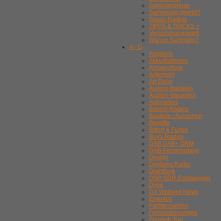
Sammlerpreise
Sammlung geerbt?
Spass-Radios
TIPPS & TRICKS >
Versicherungswert
Warum Sammeln?
A - G
Abgleich
Akku/Batterien
Amateurfunk
Antennen
Art Deco
Audion-Bauplan
Audion-Varianten
Autoradios
Bakelit-Radios
Bauteile / Aussehen
Begriffe
Bittorf & Funke
Boy's Radios
DAB DAB+ DRM
DAB-Fernempfang
Design
Digitales Radio
Drahtfunk
DSP-SDR Empfaenger
Dyne
DX Weltweit hören
Eisenlos
Farbfernsehen
Fernbedienungen
Fernseh-Ton