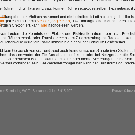
auteile stark verfärbt oder tragen gar Brandspuren? Fehlen Bauteile, wie Lautspr
e Röhren nicht? Hat man Ersatz, können Röhren exakt des selben Typs getauscht w
eum
ittlung ohne ein Vielfachinstrument und ein Lötkolben ist oft nicht möglich. Hier is
um
gibt es zum Thema
Messen
,
Abgleichen
, usw. umfangreiche Informationen. Die
 >
tzlich funktioniert, kann
hier
nachgelesen werden.
von Leuten, die Kenntnis der Elektrik und Elektronik haben, aber nicht Besche
 mit Röhrentechnik oder Transistortechnik im Zusammenhag mit Radios auskennen.
reulicherweise verrät ein Radio immerhin einiges über Fehler im Gerät selber:
gibt kein Geräusch von sich und zeigt auch keine optischen Signale (wie Skalenau
n, dass entweder der Ein-Ausschalter defekt ist oder bei Netzgeräten die Str
e des Batterieanschlusses. Es kann auch eine oder mehre Sicherungen defekt sein.
 Netzteil vorhanden sein. Bei Wechselstromgeräten kann der Transformator unterbr
Kontakt & Imp
er Steinfuehr,
WGF
| Besucherzähler: 5.915.497