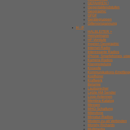
GEFAHREN !
Gegentaktendstufen
Geographic
GFGF
Gerätegruppen
Gittervorspannung
H - P
HALBLEITER >
Heinzelmann
HF-Vorstufe
Ingelen Geographic
Internet-Radio
Interessante Radios
iPhone, Smartphones, usw
Kamera-Radios
Klangregelung
Knoepfe
Kommunikations-Empfäng
Kopfhörer
Kraftwerk
Belamie
Lautsprecher
Letzte AM-Sender
Loop-Antennen
Membra-Katalog
Messen
MHG-Schaltung
Mikrofone
Miniatur-Radios
Modern-zu-alt Verbinden
Morphy Richards
Multimedia