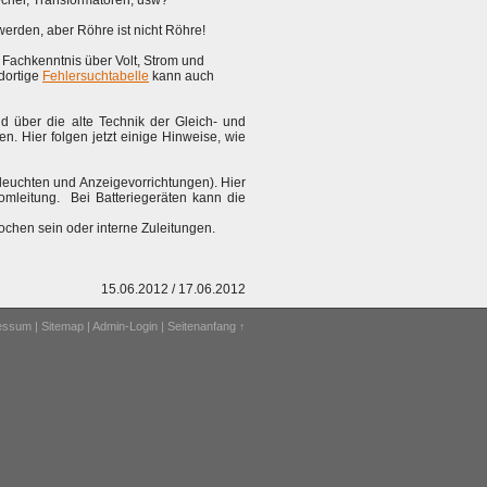
echer, Transformatoren, usw?
erden, aber Röhre ist nicht Röhre!
t Fachkenntnis über Volt, Strom und
 dortige
Fehlersuchtabelle
kann auch
id über die alte Technik der Gleich- und
 Hier folgen jetzt einige Hinweise, wie
fleuchten und Anzeigevorrichtungen). Hier
omleitung. Bei Batteriegeräten kann die
ochen sein oder interne Zuleitungen.
15.06.2012 / 17.06.2012
ressum
|
Sitemap
|
Admin-Login
|
Seitenanfang ↑