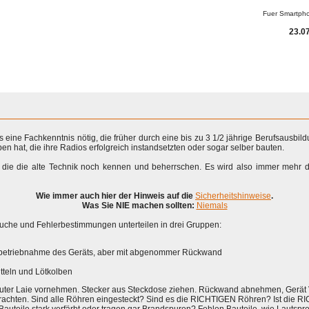
Fuer Smartph
23.07
s eine Fachkenntnis nötig, die früher durch eine bis zu 3 1/2 jährige Berufsausbild
ben hat, die ihre Radios erfolgreich instandsetzten oder sogar selber bauten.
 die die alte Technik noch kennen und beherrschen. Es wird also immer mehr 
Wie immer auch hier der Hinweis auf die
Sicherheitshinweise
.
Was Sie NIE machen sollten:
Niemals
suche und Fehlerbestimmungen unterteilen in drei Gruppen:
nbetriebnahme des Geräts, aber mit abgenommer Rückwand
tteln und Lötkolben
oluter Laie vornehmen. Stecker aus Steckdose ziehen. Rückwand abnehmen, Gerä
trachten. Sind alle Röhren eingesteckt? Sind es die RICHTIGEN Röhren? Ist die R