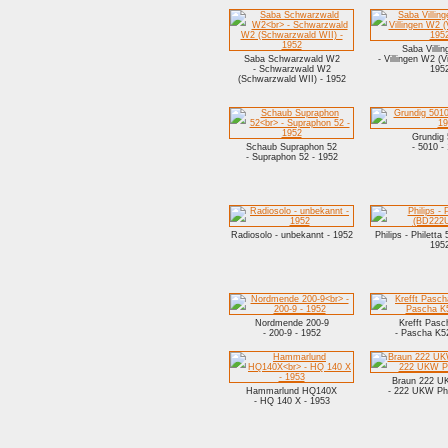
Saba Villi
Saba Schwarzwald W2
- Villingen W2 (Vi
- Schwarzwald W2
195
(Schwarzwald WII) - 1952
Grundig
Schaub Supraphon 52
- 5010 -
- Supraphon 52 - 1952
Radiosolo - unbekannt - 1952
Philips - Philetta
195
Nordmende 200-9
Krefft Pas
- 200-9 - 1952
- Pascha K5
Braun 222 U
Hammarlund HQ140X
- 222 UKW Ph
- HQ 140 X - 1953