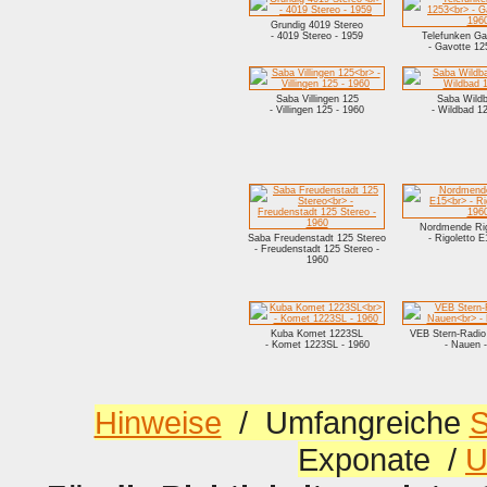
Grundig 4019 Stereo
- 4019 Stereo - 1959
Telefunken Ga
- Gavotte 12
Saba Villingen 125
Saba Wild
- Villingen 125 - 1960
- Wildbad 1
Nordmende Rig
Saba Freudenstadt 125 Stereo
- Rigoletto E
- Freudenstadt 125 Stereo -
1960
Kuba Komet 1223SL
VEB Stern-Radio
- Komet 1223SL - 1960
- Nauen 
Hinweise
/ Umfangreiche
S
Exponate /
U