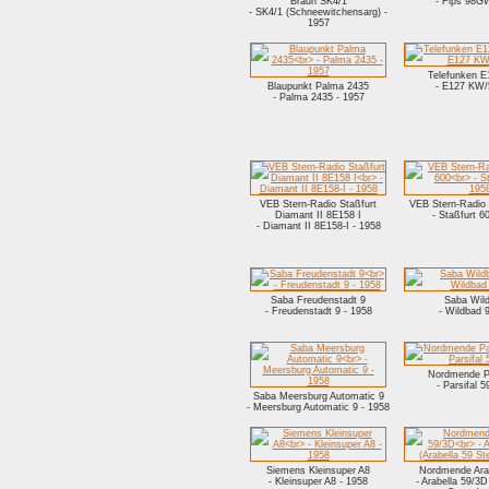
Braun SK4/1
- Fips 98G
- SK4/1 (Schneewitchensarg) -
1957
Telefunken 
Blaupunkt Palma 2435
- E127 KW/
- Palma 2435 - 1957
VEB Stern-Radio Staßfurt
VEB Stern-Radio 
Diamant II 8E158 I
- Staßfurt 6
- Diamant II 8E158-I - 1958
Saba Freudenstadt 9
Saba Wil
- Freudenstadt 9 - 1958
- Wildbad 9
Nordmende Pa
- Parsifal 5
Saba Meersburg Automatic 9
- Meersburg Automatic 9 - 1958
Siemens Kleinsuper A8
Nordmende Ara
- Kleinsuper A8 - 1958
- Arabella 59/3D