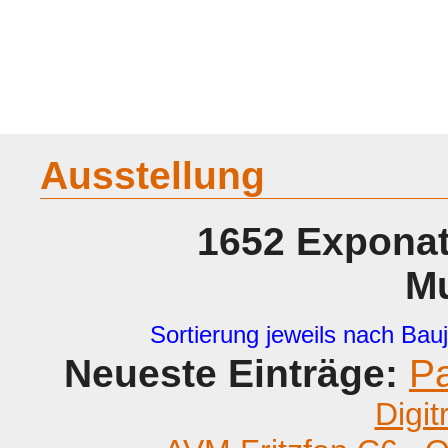
Home
Geraete
Geschichte
Sammeln
A - G
H - P
R -
Ausstellung
1652 Exponat
M
Sortierung jeweils nach Bauj
Neueste Einträge:
P
Digit