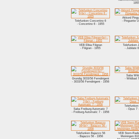
195
Akkord Ping
Telefunken Concertino 6
- Pinguette 
- Concertino 6 - 1955
VEB Elbia Filigran
Telefunken J
- Filigran - 1955
- Jubilate 
Saba Wil
Grundig 3033/56 Ferndirigent
- Wildbad 7
- 3033/56 Ferndirigent - 1956
Telefunken
Saba Freiburg Automatic 7
- Opus 7 
- Freiburg Automatic 7 - 1956
Telefunken Bajazzo 56
VEB Stern-Radi
- Bajazzo 56 - 1956
Meiningen 6