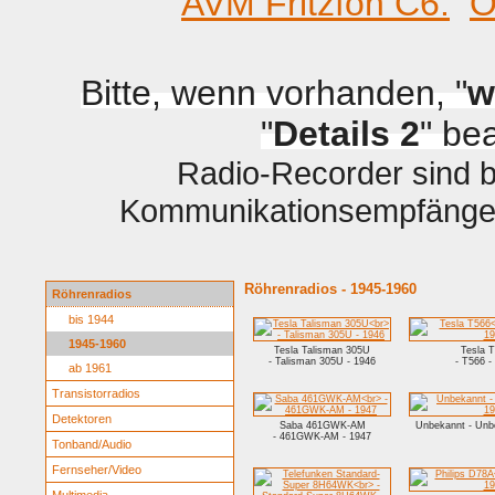
AVM Fritzfon C6.
O
Bitte, wenn vorhanden, "
w
"
Details 2
" be
Radio-Recorder sind be
Kommunikationsempfänger 
Röhrenradios - 1945-1960
Röhrenradios
bis 1944
1945-1960
Tesla Talisman 305U
Tesla 
- Talisman 305U - 1946
- T566 -
ab 1961
Transistorradios
Detektoren
Saba 461GWK-AM
Unbekannt - Unb
- 461GWK-AM - 1947
Tonband/Audio
Fernseher/Video