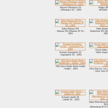
Akkord Offenbach 53
Philips 
- Offenbach 53 - 1953
- BF634A 
Saba Mainau W4
Saba Bode
- Mainau W4 (Mainau W IV) -
- Bodensee W3 (Bo
1953
195
Emud Volks
Schaub Supraphon 53
- Volks-Supe
- Supraphon 53 - 1953
VEB Stern-Radio Berlin Kolibri
- Kolibri - 1953
Ultra Electric Ltd 
- Ultra Twin R
Schaub Libelle 54
- Libelle 54 - 1953
Saba Meersburg W 
W3)
- Meersburg W III