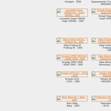
- Stuttgart - 1949
Apparatewerke Tr
- 560GWK3
Schaub Sup
Lumophon Super GW461
- Super WS5
- Super GW461 - 1950
Saba Freiburg W
Saba Freib
- Freiburg W - 1950
- Freibu
- 19
Grundig 165W UKW
Saba Meer
- 165W UKW - 1950
- Meersburg
Schaub UZ51
TeKaDe W
- UZ51 - 1950
- WKZ065 
Metz Baby
Telefunke
- Baby - 1950
- IB 50 -