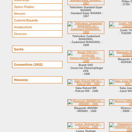
Multimedia
Philips
- D78A -
Spass-Radios
Telefunken Standard-Super
8H64WK
Messen
- Standard-Super 8H64WK -
1947
Zubehör/Bauteile
Amateurfunk
Zenith 7
- 7H820W 
Diverses
Telefunken Zauberland
8H64GWKL
- Zauberland 8H64GWKL -
1948
Suche
Blaupunkt
- 4GW648 
Gesamtliste (1652)
Brandt DKE
- Deutscher Kleinempfänger
DKE
- 1948
Hinweise
Saba Rekord WK
Saba Juw
- Rekord WK - 1949
- Juwel WM
Blaupunkt 4W649H
Minerva
- 4W649H - 1949
- 506W -
Lorenz Stuttgart