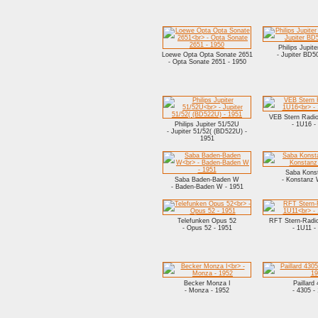
Philips Jupi
Loewe Opta Opta Sonate 2651
- Jupiter BD5
- Opta Sonate 2651 - 1950
VEB Stern Radio
Philips Jupiter 51/52U
- 1U16 -
- Jupiter 51/52( (BD522U) -
1951
Saba Kons
Saba Baden-Baden W
- Konstanz 
- Baden-Baden W - 1951
Telefunken Opus 52
RFT Stern-Radio
- Opus 52 - 1951
- 1U11 -
Becker Monza I
Paillard
- Monza - 1952
- 4305 -