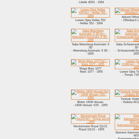
- Libelle 4D61 - 1954
Akkord Offe
Loewe Opta Hellas 552
- Offenbach 
- Hellas 552 - 1954
Saba Meersburg Automatic 6
Saba Schwarzwal
3D
3D
- Meersburg Automatic 6 3D -
- Schwarzwald Au
1955
195
Wega Mars 1077
- Mars 1077 - 1955
Loewe Opta T
- Tempo 710
Tonfunk Viol
Blohm UKW-Vorsatz
- Violetta W1
- UKW-Vorsatz V2S - 1955
Neckermann Royal 111/21
- Royal 111/21 - 1955
Siemens Kammerm
M5
- Kammermusiksc