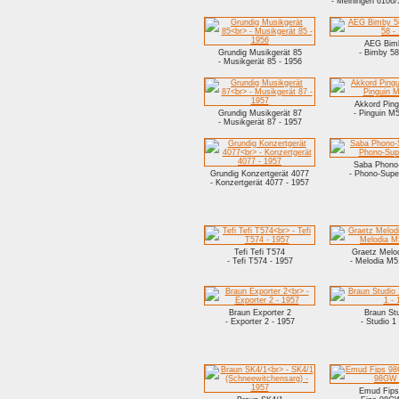
- Meiningen 6106
AEG Bim
Grundig Musikgerät 85
- Bimby 58
- Musikgerät 85 - 1956
Akkord Pin
Grundig Musikgerät 87
- Pinguin M
- Musikgerät 87 - 1957
Saba Phono
Grundig Konzertgerät 4077
- Phono-Supe
- Konzertgerät 4077 - 1957
Tefi Tefi T574
Graetz Melo
- Tefi T574 - 1957
- Melodia M5
Braun Exporter 2
Braun St
- Exporter 2 - 1957
- Studio 1
Emud Fip