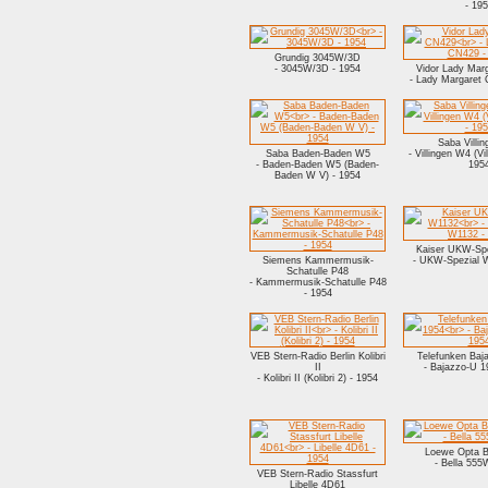
- 19
Grundig 3045W/3D
- 3045W/3D - 1954
Vidor Lady Mar
- Lady Margaret
Saba Villi
Saba Baden-Baden W5
- Villingen W4 (Vi
- Baden-Baden W5 (Baden-
195
Baden W V) - 1954
Kaiser UKW-Sp
Siemens Kammermusik-
- UKW-Spezial 
Schatulle P48
- Kammermusik-Schatulle P48
- 1954
VEB Stern-Radio Berlin Kolibri
Telefunken Baj
II
- Bajazzo-U 1
- Kolibri II (Kolibri 2) - 1954
Loewe Opta B
- Bella 555
VEB Stern-Radio Stassfurt
Libelle 4D61