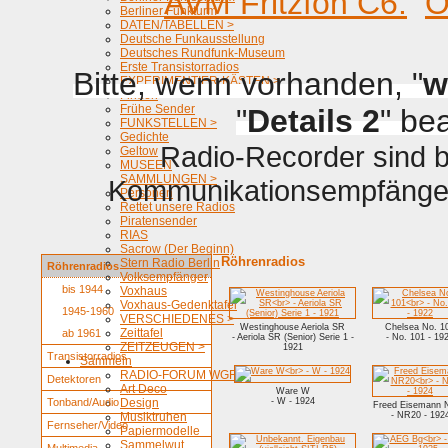
AVM Fritzfon C6.
O
Berliner Funkturm
DATEN/TABELLEN >
Deutsche Funkausstellung
Deutsches Rundfunk-Museum
Erste Transistorradios
Bitte, wenn vorhanden, "
w
EXPERIMENTIER-KÄSTEN >
Firmen
Frühe Sender
"
Details 2
" be
FUNKSTELLEN >
Gedichte
Radio-Recorder sind be
Geltow
MUSEEN
SAMMLUNGEN >
Kommunikationsempfänger 
Personen
Rettet unsere Radios
Piratensender
RIAS
Sacrow (Der Beginn)
Röhrenradios
Stern Radio Berlin
Röhrenradios
Volksempfänger
bis 1944
Voxhaus
Voxhaus-Gedenktafel
1945-1960
VERSCHIEDENES >
Westinghouse Aeriola SR
Chelsea No. 1
Zeittafel
ab 1961
- Aeriola SR (Senior) Serie 1 -
- No. 101 - 19
ZEITZEUGEN >
1921
Transistorradios
Sammeln
RADIO-FORUM WGF
Detektoren
Art Deco
Ware W
Tonband/Audio
Design
- W - 1924
Freed Eisemann 
Musiktruhen
- NR20 - 192
Fernseher/Video
Papiermodelle
Sammelwut