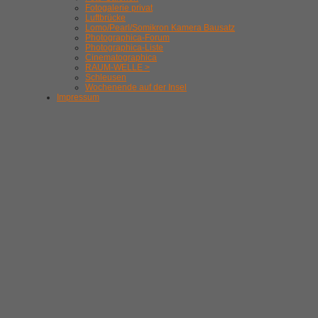
Fotogalerie privat
Luftbrücke
Lomo/Pearl/Somikron Kamera Bausatz
Photographica-Forum
Photographica-Liste
Cinematographica
RAUM-WELLE >
Schleusen
Wochenende auf der Insel
Impressum