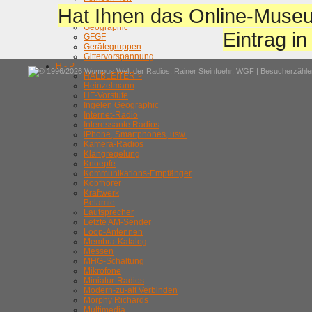
GEFAHREN !
Hat Ihnen das Online-Museu
Gegentaktendstufen
Geographic
Eintrag i
GFGF
Gerätegruppen
Gittervorspannung
H - P
© 1996/2026 Wumpus Welt der Radios. Rainer Steinfuehr,
WGF
| Besucherzähler
HALBLEITER >
Heinzelmann
HF-Vorstufe
Ingelen Geographic
Internet-Radio
Interessante Radios
iPhone, Smartphones, usw.
Kamera-Radios
Klangregelung
Knoepfe
Kommunikations-Empfänger
Kopfhörer
Kraftwerk
Belamie
Lautsprecher
Letzte AM-Sender
Loop-Antennen
Membra-Katalog
Messen
MHG-Schaltung
Mikrofone
Miniatur-Radios
Modern-zu-alt Verbinden
Morphy Richards
Multimedia