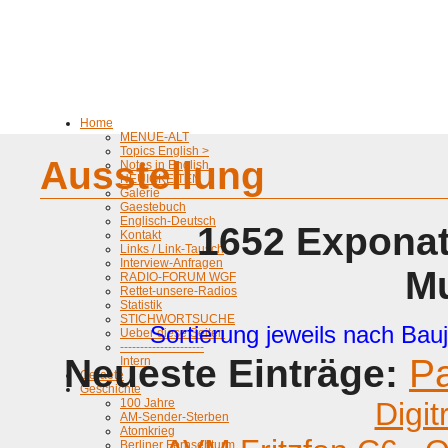
Home
MENUE-ALT
Topics English >
Ausstellung
Notes in English
NEUIGKEITEN
Galerie
Gaestebuch
Englisch-Deutsch
1652 Exponat
Kontakt
Links / Link-Tausch
Interview-Anfragen
M
RADIO-FORUM WGF
Rettet-unsere-Radios
Statistik
STICHWORTSUCHE
Sortierung jeweils nach Bauj
Ueber diese Seiten
---------------------
Neueste Einträge:
P
Intern
Geraete
Geschichte
100 Jahre
Digit
AM-Sender-Sterben
Atomkrieg
Berliner Fernsehturm