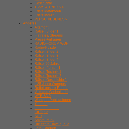
Geschichte
TIPPS & TRICKS >
Kristalldetekoren
Kristallhörer
VERSCHIEDENES >
Anderes
Altamont
Rätsel. Bilder 1
Flatrates, Streams
Presse-Anfragen
RADIO-FORUM WGF
Radio-Puzzle
Rätsel. Bilder 2
Rätsel. Bilder 3
Rätsel. Bilder 4
Rätsel 90 Jahre
Rätsel. Person 1
Rätsel. Technik 1
Rätsel. Technik 2
Rätsel. Geschichte 1
.. 25 Jahre Wumpus
Rettet-unsere-Radios
Voxhaus-Gedenktafel
WEB-SDR
Wumpus-Publikationen
Youtube
---------------------
Off Topic
ACR
Amateurfunk
Die echte Havelquelle
Foto-Galerien