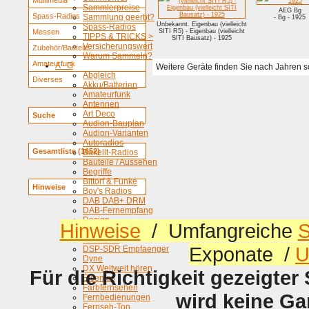
Multimedia
Sammlerpreise
AEG Bg
Spass-Radios
Sammlung geerbt?
- Bg - 1925
Unbekannt. Eigenbau (vielleicht
Spass-Radios
Messen
SITI R5) - Eigenbau (vielleicht
TIPPS & TRICKS >
SITI Bausatz) - 1925
Versicherungswert
Zubehör/Bauteile
Warum Sammeln?
Amateurfunk
A - G
Weitere Geräte finden Sie nach Jahren sort
Abgleich
Diverses
Akku/Batterien
Amateurfunk
Antennen
Art Deco
Suche
Audion-Bauplan
Audion-Varianten
Autoradios
Gesamtliste (1652)
Bakelit-Radios
Bauteile / Aussehen
Begriffe
Bittorf & Funke
Hinweise
Boy's Radios
DAB DAB+ DRM
DAB-Fernempfang
Design
Hinweise
/ Umfangreiche
S
Digitales Radio
Drahtfunk
Exponate /
U
DSP-SDR Empfaenger
Dyne
DX Weltweit hören
Für die Richtigkeit gezeigter
Eisenlos
Farbfernsehen
wird keine G
Fernbedienungen
Fernseh-Ton