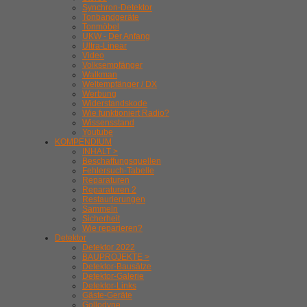
Synchron-Detektor
Tonbandgeräte
Tonmöbel
UKW - Der Anfang
Ultra-Linear
Video
Volksempfänger
Walkman
Weltempfänger / DX
Werbung
Widerstandskode
Wie funktioniert Radio?
Wissensstand
Youtube
KOMPENDIUM
INHALT >
Beschaffungsquellen
Fehlersuch-Tabelle
Reparaturen
Reparaturen 2
Restaurierungen
Sammeln
Sicherheit
Wie reparieren?
Detektor
Detektor 2022
BAUPROJEKTE >
Detektor-Bausätze
Detektor-Galerie
Detektor-Links
Gäste-Geräte
Gollodyne