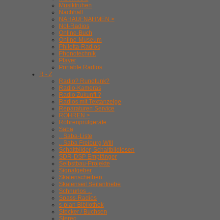
Musiktruhen
Nachhall
NAHAUFNAHMEN >
Not-Radios
Online-Buch
Online-Museum
Philetta-Radios
Phonotechnik
Player
Portable Radios
R - Z
Radio? Rundfunk?
Radio-Kameras
Radio Zukunft ?
Radios mit Textanzeige
Reparaturen Service
RÖHREN >
Röhrenprüfgeräte
Saba
.. Saba-Liste
.. Saba Freiburg WIII
Schaltbilder, Schaltbildlesen
SDR-DSP Empfänger
Selbstbau-Projekte
Signalgeber
Skalenscheiben
Skalenseil Seilantriebe
Schnurlos ...
Spass-Radios
s-plan Bibliothek
Stecker / Buchsen
Stereo