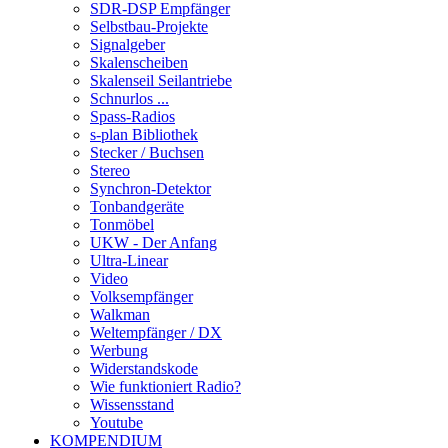
SDR-DSP Empfänger
Selbstbau-Projekte
Signalgeber
Skalenscheiben
Skalenseil Seilantriebe
Schnurlos ...
Spass-Radios
s-plan Bibliothek
Stecker / Buchsen
Stereo
Synchron-Detektor
Tonbandgeräte
Tonmöbel
UKW - Der Anfang
Ultra-Linear
Video
Volksempfänger
Walkman
Weltempfänger / DX
Werbung
Widerstandskode
Wie funktioniert Radio?
Wissensstand
Youtube
KOMPENDIUM