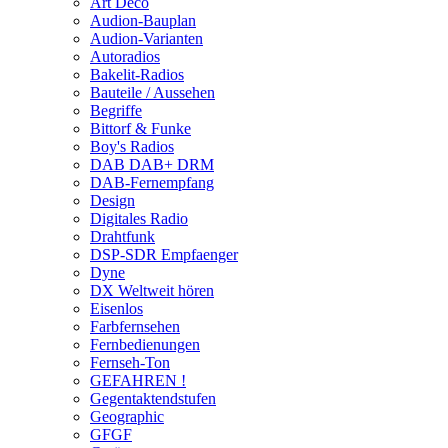
Art Deco
Audion-Bauplan
Audion-Varianten
Autoradios
Bakelit-Radios
Bauteile / Aussehen
Begriffe
Bittorf & Funke
Boy's Radios
DAB DAB+ DRM
DAB-Fernempfang
Design
Digitales Radio
Drahtfunk
DSP-SDR Empfaenger
Dyne
DX Weltweit hören
Eisenlos
Farbfernsehen
Fernbedienungen
Fernseh-Ton
GEFAHREN !
Gegentaktendstufen
Geographic
GFGF