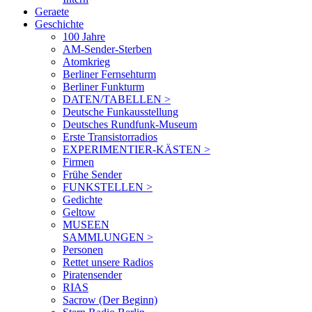
Geraete
Geschichte
100 Jahre
AM-Sender-Sterben
Atomkrieg
Berliner Fernsehturm
Berliner Funkturm
DATEN/TABELLEN >
Deutsche Funkausstellung
Deutsches Rundfunk-Museum
Erste Transistorradios
EXPERIMENTIER-KÄSTEN >
Firmen
Frühe Sender
FUNKSTELLEN >
Gedichte
Geltow
MUSEEN
SAMMLUNGEN >
Personen
Rettet unsere Radios
Piratensender
RIAS
Sacrow (Der Beginn)