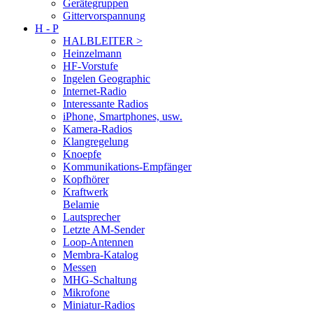
Gerätegruppen
Gittervorspannung
H - P
HALBLEITER >
Heinzelmann
HF-Vorstufe
Ingelen Geographic
Internet-Radio
Interessante Radios
iPhone, Smartphones, usw.
Kamera-Radios
Klangregelung
Knoepfe
Kommunikations-Empfänger
Kopfhörer
Kraftwerk
Belamie
Lautsprecher
Letzte AM-Sender
Loop-Antennen
Membra-Katalog
Messen
MHG-Schaltung
Mikrofone
Miniatur-Radios