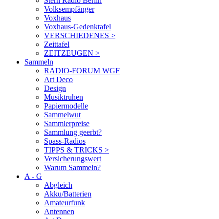
Stern Radio Berlin
Volksempfänger
Voxhaus
Voxhaus-Gedenktafel
VERSCHIEDENES >
Zeittafel
ZEITZEUGEN >
Sammeln
RADIO-FORUM WGF
Art Deco
Design
Musiktruhen
Papiermodelle
Sammelwut
Sammlerpreise
Sammlung geerbt?
Spass-Radios
TIPPS & TRICKS >
Versicherungswert
Warum Sammeln?
A - G
Abgleich
Akku/Batterien
Amateurfunk
Antennen