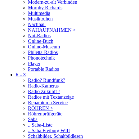
Modern-zu-alt Verbinden
Morphy Richards
Multimedia
Musiktruhen
Nachhall
NAHAUFNAHMEN >
Not-Radios
Online-Buch
Online-Museum
Philetta-Radios
Phonotechnik
Player
Portable Radios
R - Z
Radio? Rundfunk?
Radio-Kameras
Radio Zukunft ?
Radios mit Textanzeige
Reparaturen Service
RÖHREN >
Röhrenprüfgeräte
Saba
.. Saba-Liste
.. Saba Freiburg WIII
Schaltbilder, Schaltbildlesen