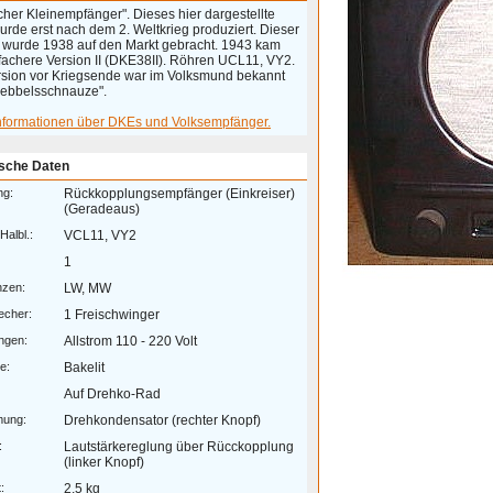
her Kleinempfänger". Dieses hier dargestellte
rde erst nach dem 2. Weltkrieg produziert. Dieser
 wurde 1938 auf den Markt gebracht. 1943 kam
nfachere Version II (DKE38II). Röhren UCL11, VY2.
rsion vor Kriegsende war im Volksmund bekannt
oebbelsschnauze".
nformationen über DKEs und Volksempfänger.
sche Daten
ng:
Rückkopplungsempfänger (Einkreiser)
(Geradeaus)
Halbl.:
VCL11, VY2
1
nzen:
LW, MW
echer:
1 Freischwinger
ngen:
Allstrom 110 - 220 Volt
e:
Bakelit
Auf Drehko-Rad
mung:
Drehkondensator (rechter Knopf)
:
Lautstärkereglung über Rücckopplung
(linker Knopf)
:
2,5 kg