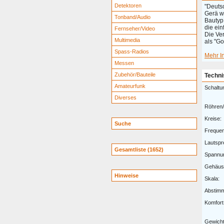
Detektoren
"Deutsc
Gerä wu
Tonband/Audio
Bautyp
die ei
Fernseher/Video
Die Ve
Multimedia
als "G
Spass-Radios
Mehr I
Messen
Zubehör/Bauteile
Techni
Amateurfunk
Schaltu
Diverses
Röhren/
Kreise:
Suche
Freque
Lautspr
Gesamtliste (1652)
Spannu
Gehäus
Hinweise
Skala:
Abstim
Komfort
Gewicht