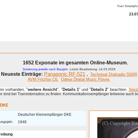
Fuer Smartph
23.07
ammeln
A - G
H - P
R - Z
KOMPENDIUM
Detektor
Anderes
1652 Exponate im gesamten Online-Museum.
Sortierung jeweils nach Baujahr.
Letzte Bearbeitung: 14.03.2026
Neueste Einträge:
Panasonic RF-521
,
Technisat Digitradio 550IR
AVM Fritzfon C6.
Odejoi Digital Music Player.
enn vorhanden, "
weitere Ansicht
", "
Details 1
" und "
Details 2
" beachten.
Spez
 sind bei Transistorradios zu finden. Kommunikationsempfänger teilweise auch b
 DKE
Deutscher Kleinempfänger DKE
ungsjahr:
1948
reibung