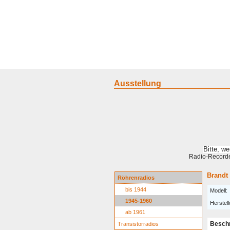
Home
Geraete
Geschichte
S
Ausstellung
Bitte, w
Radio-Recorder
Brandt
Röhrenradios
bis 1944
Modell:
1945-1960
Herstell
ab 1961
Besch
Transistorradios