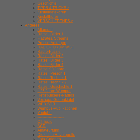
Geschichte
TIPPS & TRICKS >
Kristalldetekoren
Kristallhörer
VERSCHIEDENES >
Anderes
Altamont
Rätsel. Bilder 1
Flatrates, Streams
Presse-Anfragen
RADIO-FORUM WGF
Radio-Puzzle
Rätsel. Bilder 2
Rätsel. Bilder 3
Rätsel. Bilder 4
Rätsel 90 Jahre
Rätsel. Person 1
Rätsel. Technik 1
Rätsel. Technik 2
Rätsel. Geschichte 1
.. 25 Jahre Wumpus
Rettet-unsere-Radios
Voxhaus-Gedenktafel
WEB-SDR
Wumpus-Publikationen
Youtube
---------------------
Off Topic
ACR
Amateurfunk
Die echte Havelquelle
Foto-Galerien