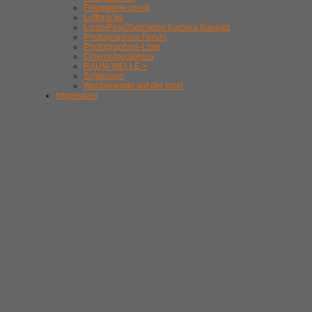
Fotogalerie privat
Luftbrücke
Lomo/Pearl/Somikron Kamera Bausatz
Photographica-Forum
Photographica-Liste
Cinematographica
RAUM-WELLE >
Schleusen
Wochenende auf der Insel
Impressum