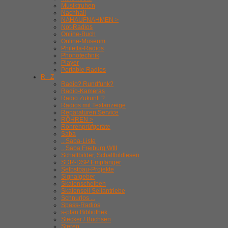
Musiktruhen
Nachhall
NAHAUFNAHMEN >
Not-Radios
Online-Buch
Online-Museum
Philetta-Radios
Phonotechnik
Player
Portable Radios
R - Z
Radio? Rundfunk?
Radio-Kameras
Radio Zukunft ?
Radios mit Textanzeige
Reparaturen Service
RÖHREN >
Röhrenprüfgeräte
Saba
.. Saba-Liste
.. Saba Freiburg WIII
Schaltbilder, Schaltbildlesen
SDR-DSP Empfänger
Selbstbau-Projekte
Signalgeber
Skalenscheiben
Skalenseil Seilantriebe
Schnurlos ...
Spass-Radios
s-plan Bibliothek
Stecker / Buchsen
Stereo