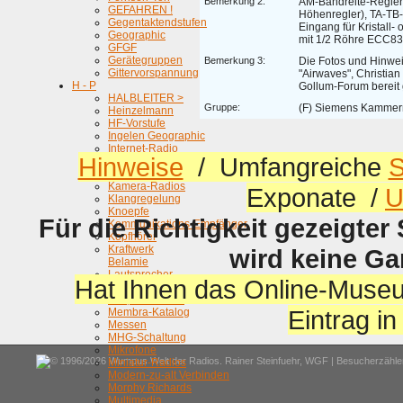
Bemerkung 2:
AM-Bandreite-Regler 
GEFAHREN !
Höhenregler), TA-TB
Gegentaktendstufen
Eingang für Kristall
Geographic
mit 1/2 Röhre ECC83
GFGF
Gerätegruppen
Bemerkung 3:
Die Fotos und Hinwe
Gittervorspannung
"Airwaves", Christi
H - P
Gollum-Forum bereit g
HALBLEITER >
Gruppe:
(F) Siemens Kammer
Heinzelmann
HF-Vorstufe
Ingelen Geographic
Internet-Radio
Hinweise
/ Umfangreiche
S
Interessante Radios
iPhone, Smartphones, usw.
Kamera-Radios
Exponate /
U
Klangregelung
Knoepfe
Für die Richtigkeit gezeigter
Kommunikations-Empfänger
Kopfhörer
Kraftwerk
wird keine G
Belamie
Lautsprecher
Hat Ihnen das Online-Museu
Letzte AM-Sender
Loop-Antennen
Eintrag i
Membra-Katalog
Messen
MHG-Schaltung
Mikrofone
© 1996/2026 Wumpus Welt der Radios. Rainer Steinfuehr,
WGF
| Besucherzähler
Miniatur-Radios
Modern-zu-alt Verbinden
Morphy Richards
Multimedia