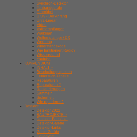
Synchron-Detektor
Tonbandgeräte
Tonmöbel
UKW - Der Anfang
Ultra-Linear
Video
Volksempfänger
Walkman
Weltempfänger / DX
Werbung
Widerstandskode
Wie funktioniert Radio?
Wissensstand
Youtube
KOMPENDIUM
INHALT >
Beschaffungsquellen
Fehlersuch-Tabelle
Reparaturen
Reparaturen 2
Restaurierungen
Sammeln
Sicherheit
Wie reparieren?
Detektor
Detektor 2022
BAUPROJEKTE >
Detektor-Bausätze
Detektor-Galerie
Detektor-Links
Gäste-Geräte
Gollodyne