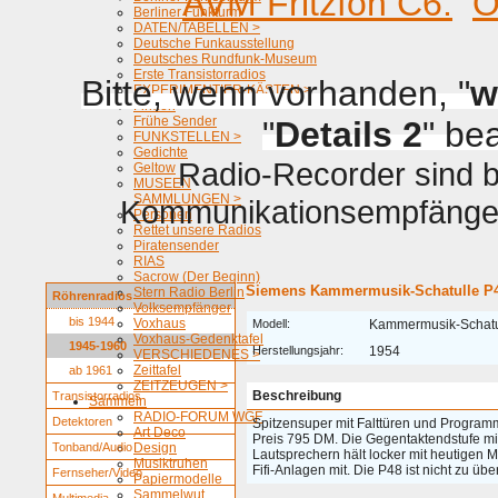
AVM Fritzfon C6.
O
Berliner Funkturm
DATEN/TABELLEN >
Deutsche Funkausstellung
Deutsches Rundfunk-Museum
Erste Transistorradios
Bitte, wenn vorhanden, "
w
EXPERIMENTIER-KÄSTEN >
Firmen
Frühe Sender
"
Details 2
" be
FUNKSTELLEN >
Gedichte
Radio-Recorder sind be
Geltow
MUSEEN
SAMMLUNGEN >
Kommunikationsempfänger 
Personen
Rettet unsere Radios
Piratensender
RIAS
Sacrow (Der Beginn)
Siemens Kammermusik-Schatulle P
Stern Radio Berlin
Röhrenradios
Volksempfänger
bis 1944
Voxhaus
Modell:
Kammermusik-Schatu
Voxhaus-Gedenktafel
1945-1960
Herstellungsjahr:
1954
VERSCHIEDENES >
Zeittafel
ab 1961
ZEITZEUGEN >
Beschreibung
Transistorradios
Sammeln
RADIO-FORUM WGF
Detektoren
Spitzensuper mit Falttüren und Program
Art Deco
Preis 795 DM. Die Gegentaktendstufe mi
Tonband/Audio
Design
Lautsprechern hält locker mit heutigen
Musiktruhen
Fifi-Anlagen mit. Die P48 ist nicht zu üb
Fernseher/Video
Papiermodelle
Sammelwut