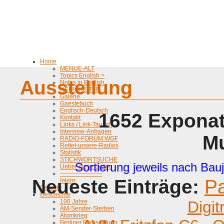
Home
MENUE-ALT
Topics English >
Ausstellung
Notes in English
NEUIGKEITEN
Galerie
Gaestebuch
Englisch-Deutsch
1652 Exponat
Kontakt
Links / Link-Tausch
Interview-Anfragen
M
RADIO-FORUM WGF
Rettet-unsere-Radios
Statistik
STICHWORTSUCHE
Sortierung jeweils nach Bauj
Ueber diese Seiten
---------------------
Neueste Einträge:
P
Intern
Geraete
Geschichte
100 Jahre
Digit
AM-Sender-Sterben
Atomkrieg
Berliner Fernsehturm