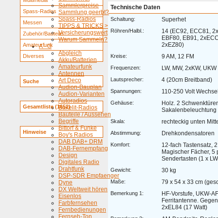
Multimedia
Sammlerpreise
Technische Daten
Spass-Radios
Sammlung geerbt?
Spass-Radios
Schaltung:
Superhet
Messen
TIPPS & TRICKS >
Röhren/Halbl.:
14 (EC92, ECC81, 2
Versicherungswert
Zubehör/Bauteile
EBF80, EB91, 2xECC
Warum Sammeln?
2xEZ80)
Amateurfunk
A - G
Abgleich
Diverses
Kreise:
9 AM, 12 FM
Akku/Batterien
Amateurfunk
Frequenzen:
LW, MW, 2xKW, UKW
Antennen
Lautsprecher:
4 (20cm Breitband)
Art Deco
Suche
Audion-Bauplan
Spannungen:
110-250 Volt Wechse
Audion-Varianten
Autoradios
Gehäuse:
Holz. 2 Schwenktüren
Gesamtliste (1652)
Bakelit-Radios
Sakalenbeleuchtung 
Bauteile / Aussehen
Begriffe
Skala:
rechteckig unten Mitt
Bittorf & Funke
Hinweise
Abstimmung:
Drehkondensatoren
Boy's Radios
DAB DAB+ DRM
Komfort:
12-fach Tastensatz, 
DAB-Fernempfang
Magischer Fächer, 5
Design
Sendertasten (1 x LW
Digitales Radio
Drahtfunk
Gewicht:
30 kg
DSP-SDR Empfaenger
Maße:
79 x 54 x 33 cm (ges
Dyne
DX Weltweit hören
Bemerkung 1:
HF-Vorstufe, UKW-AF
Eisenlos
Ferritantenne. Gegen
Farbfernsehen
2xEL84 (17 Watt)
Fernbedienungen
Fernseh-Ton