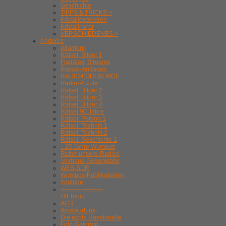
Geschichte
TIPPS & TRICKS >
Kristalldetekoren
Kristallhörer
VERSCHIEDENES >
Anderes
Altamont
Rätsel. Bilder 1
Flatrates, Streams
Presse-Anfragen
RADIO-FORUM WGF
Radio-Puzzle
Rätsel. Bilder 2
Rätsel. Bilder 3
Rätsel. Bilder 4
Rätsel 90 Jahre
Rätsel. Person 1
Rätsel. Technik 1
Rätsel. Technik 2
Rätsel. Geschichte 1
.. 25 Jahre Wumpus
Rettet-unsere-Radios
Voxhaus-Gedenktafel
WEB-SDR
Wumpus-Publikationen
Youtube
---------------------
Off Topic
ACR
Amateurfunk
Die echte Havelquelle
Foto-Galerien