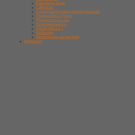
Fotogalerie privat
Luftbrücke
Lomo/Pearl/Somikron Kamera Bausatz
Photographica-Forum
Photographica-Liste
Cinematographica
RAUM-WELLE >
Schleusen
Wochenende auf der Insel
Impressum