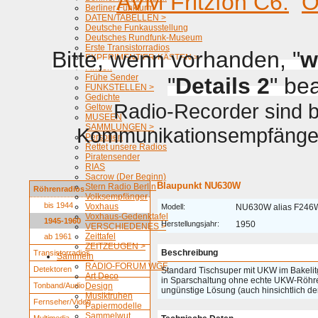
AVM Fritzfon C6.
O
Berliner Funkturm
DATEN/TABELLEN >
Deutsche Funkausstellung
Deutsches Rundfunk-Museum
Erste Transistorradios
Bitte, wenn vorhanden, "
w
EXPERIMENTIER-KÄSTEN >
Firmen
Frühe Sender
"
Details 2
" be
FUNKSTELLEN >
Gedichte
Radio-Recorder sind be
Geltow
MUSEEN
SAMMLUNGEN >
Kommunikationsempfänger 
Personen
Rettet unsere Radios
Piratensender
RIAS
Sacrow (Der Beginn)
Blaupunkt NU630W
Stern Radio Berlin
Röhrenradios
Volksempfänger
bis 1944
Voxhaus
Modell:
NU630W alias F246
Voxhaus-Gedenktafel
1945-1960
Herstellungsjahr:
1950
VERSCHIEDENES >
Zeittafel
ab 1961
ZEITZEUGEN >
Beschreibung
Transistorradios
Sammeln
RADIO-FORUM WGF
Detektoren
Standard Tischsuper mit UKW im Bakeli
Art Deco
in Sparschaltung ohne echte UKW-Röhre
Tonband/Audio
Design
ungünstige Lösung (auch hinsichtlich der
Musiktruhen
Fernseher/Video
Papiermodelle
Sammelwut