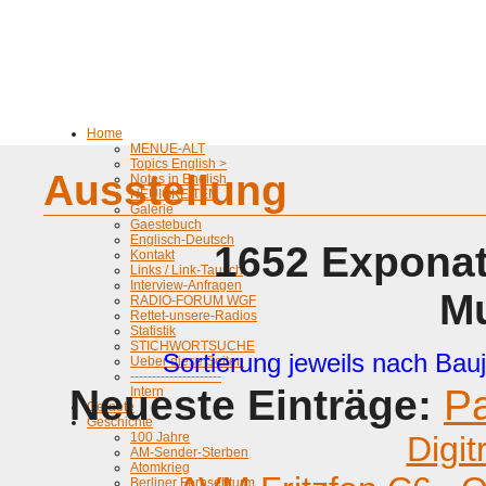
Home
MENUE-ALT
Topics English >
Ausstellung
Notes in English
NEUIGKEITEN
Galerie
Gaestebuch
Englisch-Deutsch
1652 Exponat
Kontakt
Links / Link-Tausch
Interview-Anfragen
M
RADIO-FORUM WGF
Rettet-unsere-Radios
Statistik
STICHWORTSUCHE
Sortierung jeweils nach Bauj
Ueber diese Seiten
---------------------
Neueste Einträge:
P
Intern
Geraete
Geschichte
100 Jahre
Digit
AM-Sender-Sterben
Atomkrieg
Berliner Fernsehturm