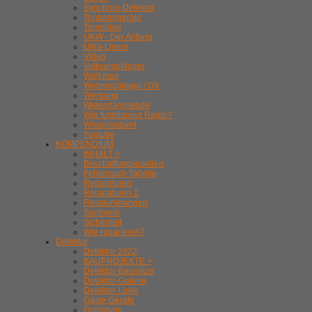
Synchron-Detektor
Tonbandgeräte
Tonmöbel
UKW - Der Anfang
Ultra-Linear
Video
Volksempfänger
Walkman
Weltempfänger / DX
Werbung
Widerstandskode
Wie funktioniert Radio?
Wissensstand
Youtube
KOMPENDIUM
INHALT >
Beschaffungsquellen
Fehlersuch-Tabelle
Reparaturen
Reparaturen 2
Restaurierungen
Sammeln
Sicherheit
Wie reparieren?
Detektor
Detektor 2022
BAUPROJEKTE >
Detektor-Bausätze
Detektor-Galerie
Detektor-Links
Gäste-Geräte
Gollodyne