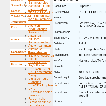
Multimedia
Technische Daten
Sammlerpreise
Spass-Radios
Sammlung geerbt?
Schaltung:
Superhet
Spass-Radios
Messen
Röhren/Halbl.:
ECH11, EF15, EBF11
TIPPS & TRICKS >
Versicherungswert
Zubehör/Bauteile
Kreise:
8
Warum Sammeln?
Amateurfunk
A - G
Frequenzen:
LW, MW, KW, UKW dir
Abgleich
ohne UKW-Modul ein
Diverses
Akku/Batterien
Lautsprecher:
1
Amateurfunk
Antennen
Spannungen:
110-240 Volt Wechse
Art Deco
Suche
Audion-Bauplan
Gehäuse:
Bakelit
Audion-Varianten
Autoradios
Skala:
rechteckig oben Mitte
Gesamtliste (1652)
Bakelit-Radios
Abstimmung:
Induktive Abstimmun
Bauteile / Aussehen
Begriffe
Komfort:
Klangschalter, TA-An
Bittorf & Funke
Hinweise
Boy's Radios
Gewicht:
?
DAB DAB+ DRM
Maße:
50 x 29 x 19 cm
DAB-Fernempfang
Design
Bemerkung 1:
Zweitlautsprecheran
Digitales Radio
Drahtfunk
Bemerkung 2:
Für UKW wird die EC
DSP-SDR Empfaenger
AM-ZF 473 kHz. ZF 
Dyne
DX Weltweit hören
Bemerkung 3:
Die Fotos wurden von
Eisenlos
gestellt
Farbfernsehen
Gruppe:
(S)
Fernbedienungen
Fernseh-Ton