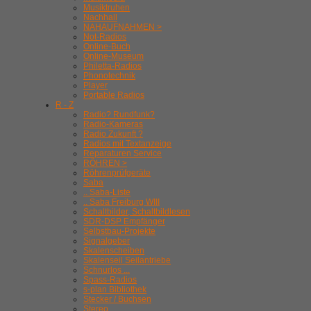
Musiktruhen
Nachhall
NAHAUFNAHMEN >
Not-Radios
Online-Buch
Online-Museum
Philetta-Radios
Phonotechnik
Player
Portable Radios
R - Z
Radio? Rundfunk?
Radio-Kameras
Radio Zukunft ?
Radios mit Textanzeige
Reparaturen Service
RÖHREN >
Röhrenprüfgeräte
Saba
.. Saba-Liste
.. Saba Freiburg WIII
Schaltbilder, Schaltbildlesen
SDR-DSP Empfänger
Selbstbau-Projekte
Signalgeber
Skalenscheiben
Skalenseil Seilantriebe
Schnurlos ...
Spass-Radios
s-plan Bibliothek
Stecker / Buchsen
Stereo