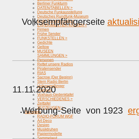
Berliner Funkturm
DATEN/TABELLEN >
Deutsche Funkausstellung
Deutsches Rundfunk-Museum
Volksempfängerseite
aktualis
Erste Transistorradios
EXPERIMENTIER-KÄSTEN >
Firmen
Frühe Sender
FUNKSTELLEN >
Gedichte
Geltow
MUSEEN
SAMMLUNGEN >
Personen
Rettet unsere Radios
Piratensender
RIAS
Sacrow (Der Beginn)
Stern Radio Berlin
Volksempfänger
11.11.2020
Voxhaus
Voxhaus-Gedenktafel
VERSCHIEDENES >
Zeittafel
Werbung-Seite von 1923
er
ZEITZEUGEN >
Sammeln
RADIO-FORUM WGF
Art Deco
Design
Musiktruhen
Papiermodelle
Sammelwut