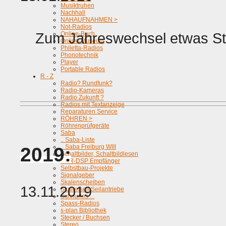
Musiktruhen
Nachhall
NAHAUFNAHMEN >
Not-Radios
Zum Jahreswechsel etwas Sta
Online-Buch
Online-Museum
Philetta-Radios
Phonotechnik
Player
Portable Radios
R - Z
Radio? Rundfunk?
Radio-Kameras
Radio Zukunft ?
Radios mit Textanzeige
Reparaturen Service
RÖHREN >
Röhrenprüfgeräte
Saba
.. Saba-Liste
.. Saba Freiburg WIII
2019:
Schaltbilder, Schaltbildlesen
SDR-DSP Empfänger
Selbstbau-Projekte
Signalgeber
Skalenscheiben
13.11.2019
Skalenseil Seilantriebe
Schnurlos ...
Spass-Radios
s-plan Bibliothek
Stecker / Buchsen
Stereo