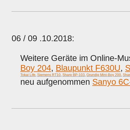
06 / 09 .10.2018:
Weitere Geräte im Online-Mu
Boy 204
,
Blaupunkt F630U
,
S
Tokai Life
,
Siemens RT10
,
Sharp BP-103
,
Grundig Mini-Boy 200
,
Sha
neu aufgenommen
Sanyo 6C