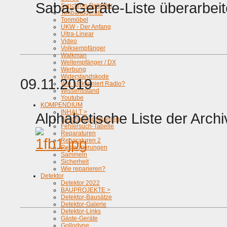
Saba-Geräte-Liste überarbeit
Synchron-Detektor
Tonbandgeräte
Tonmöbel
UKW - Der Anfang
Ultra-Linear
Video
Volksempfänger
Walkman
Weltempfänger / DX
Werbung
Widerstandskode
09.11.2019
Wie funktioniert Radio?
Wissensstand
Youtube
KOMPENDIUM
INHALT >
Alphabetische Liste der Archi
Beschaffungsquellen
Fehlersuch-Tabelle
Reparaturen
Reparaturen 2
Restaurierungen
Sammeln
Sicherheit
Wie reparieren?
Detektor
Detektor 2022
BAUPROJEKTE >
Detektor-Bausätze
Detektor-Galerie
Detektor-Links
Gäste-Geräte
Gollodyne