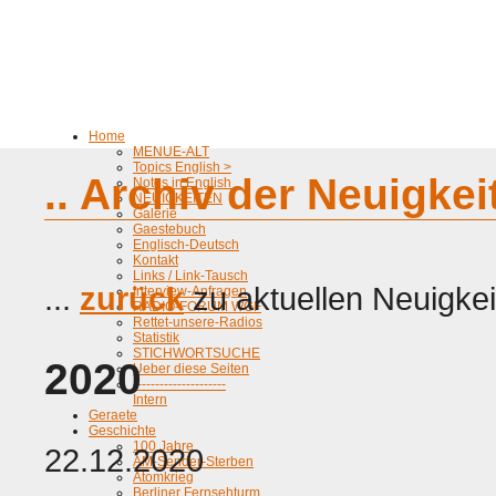
Home
MENUE-ALT
Topics English >
.. Archiv der Neuigke
Notes in English
NEUIGKEITEN
Galerie
Gaestebuch
Englisch-Deutsch
Kontakt
Links / Link-Tausch
...
zurück
zu aktuellen Neuigkei
Interview-Anfragen
RADIO-FORUM WGF
Rettet-unsere-Radios
Statistik
STICHWORTSUCHE
2020
Ueber diese Seiten
---------------------
Intern
Geraete
Geschichte
100 Jahre
22.12.2020
AM-Sender-Sterben
Atomkrieg
Berliner Fernsehturm