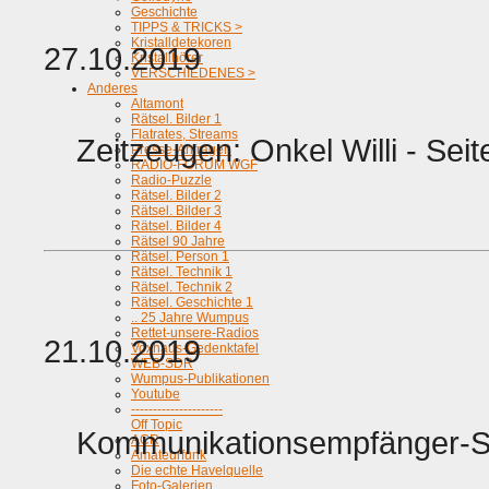
Geschichte
TIPPS & TRICKS >
Kristalldetekoren
27.10.2019
Kristallhörer
VERSCHIEDENES >
Anderes
Altamont
Rätsel. Bilder 1
Flatrates, Streams
Zeitzeugen: Onkel Willi - S
Presse-Anfragen
RADIO-FORUM WGF
Radio-Puzzle
Rätsel. Bilder 2
Rätsel. Bilder 3
Rätsel. Bilder 4
Rätsel 90 Jahre
Rätsel. Person 1
Rätsel. Technik 1
Rätsel. Technik 2
Rätsel. Geschichte 1
.. 25 Jahre Wumpus
Rettet-unsere-Radios
21.10.2019
Voxhaus-Gedenktafel
WEB-SDR
Wumpus-Publikationen
Youtube
---------------------
Off Topic
Kommunikationsempfänger-S
ACR
Amateurfunk
Die echte Havelquelle
Foto-Galerien