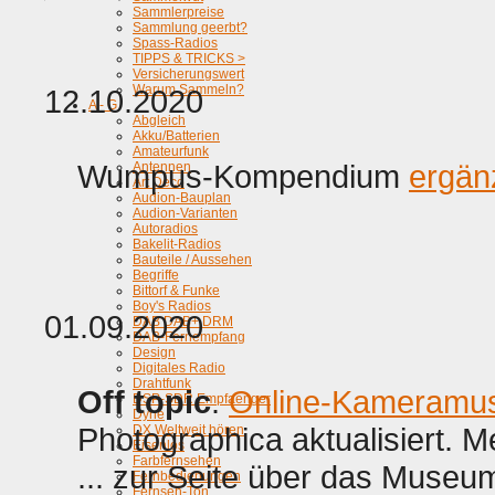
Sammlerpreise
Sammlung geerbt?
Spass-Radios
TIPPS & TRICKS >
Versicherungswert
Warum Sammeln?
12.10.2020
A - G
Abgleich
Akku/Batterien
Amateurfunk
Wumpus-Kompendium
ergän
Antennen
Art Deco
Audion-Bauplan
Audion-Varianten
Autoradios
Bakelit-Radios
Bauteile / Aussehen
Begriffe
Bittorf & Funke
Boy's Radios
01.09.2020
DAB DAB+ DRM
DAB-Fernempfang
Design
Digitales Radio
Drahtfunk
Off topic
.
Online-Kameramu
DSP-SDR Empfaenger
Dyne
Photographica aktualisiert. 
DX Weltweit hören
Eisenlos
Farbfernsehen
... zur Seite über das Museu
Fernbedienungen
Fernseh-Ton