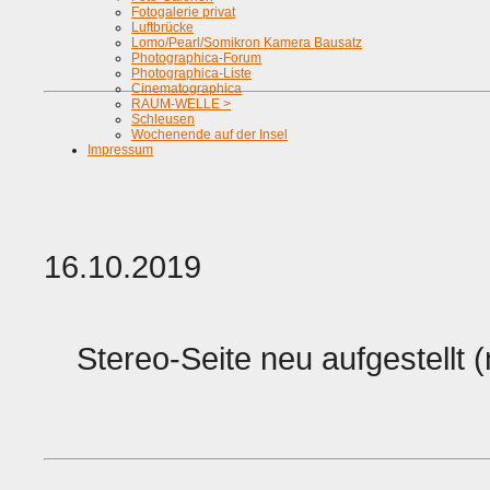
Fotogalerie privat
Luftbrücke
Lomo/Pearl/Somikron Kamera Bausatz
Photographica-Forum
Photographica-Liste
Cinematographica
RAUM-WELLE >
Schleusen
Wochenende auf der Insel
Impressum
16.10.2019
Stereo-Seite neu aufgestellt