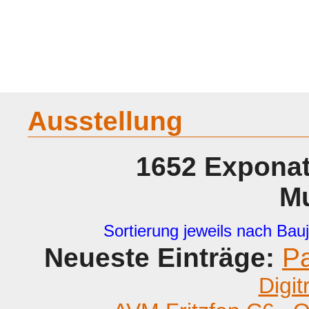
Home
Geraete
Geschichte
Sammeln
A - G
H - P
R -
Ausstellung
1652 Exponat
M
Sortierung jeweils nach Bauj
Neueste Einträge:
P
Digit