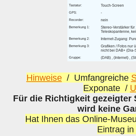
Tastatur:
Touch-Screen
GPS:
-
Recorder:
nein
Bemerkung 1:
Stereo-Verstärker für
Teleskopantenne, ke
Bemerkung 2:
Internet-Zugang: Pur
Bemerkung 3:
Grafiken / Fotos nur ü
nicht bei DAB+ (Dia-
Gruppe:
(DAB) , (Internet) , (St
Hinweise
/ Umfangreiche
S
Exponate /
U
Für die Richtigkeit gezeigter
wird keine G
Hat Ihnen das Online-Museu
Eintrag i