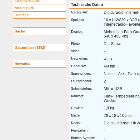
Zubehör/Bauteile
Technische Daten
Amateurfunk
Geräte-Art:
Digitalradio, Internet
Diverses
Speicher:
10 x UKW,30 x DAB 
Internetradio-Favorit
Suche
Display:
Mehrzeilen-Farb-Grafi
640 x 480 Pix)
Photo:
Dia-Show
Gesamtliste (1652)
Video:
-
Netz /wlan:
wlan
Hinweise
Gehäuse:
Plastik
Spannungen:
Netzteil, Akku-Pack o
Lautsprecher:
2
Schnittstellen:
Mikro-USB
Komfort:
Funk-Fernbedienung.
Wecker
Gewicht:
1,9 kg
Maße:
28 x 18 x 16,5 cm
Radio:
Digital, Internet, UK
Fernsehen:
-
Betrieb.System:
-