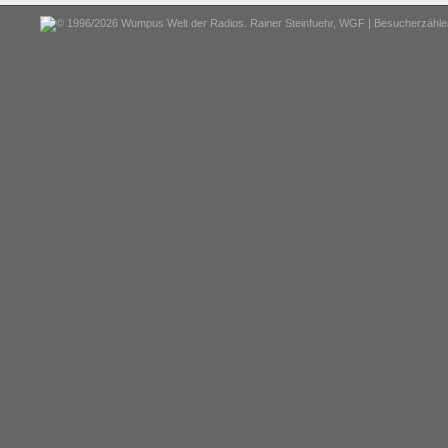
© 1996/2026 Wumpus Welt der Radios. Rainer Steinfuehr,
WGF
| Besucherzähler