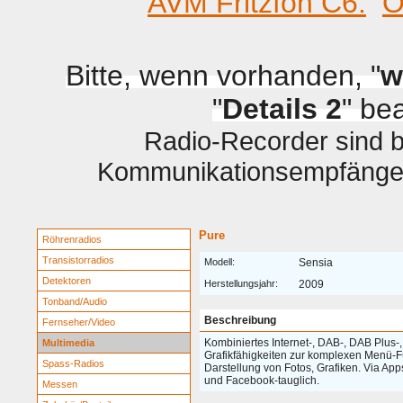
AVM Fritzfon C6.
O
Bitte, wenn vorhanden, "
w
"
Details 2
" be
Radio-Recorder sind be
Kommunikationsempfänger 
Pure
Röhrenradios
Transistorradios
Modell:
Sensia
Detektoren
Herstellungsjahr:
2009
Tonband/Audio
Beschreibung
Fernseher/Video
Kombiniertes Internet-, DAB-, DAB Plus
Multimedia
Grafikfähigkeiten zur komplexen Menü-
Spass-Radios
Darstellung von Fotos, Grafiken. Via Apps
und Facebook-tauglich.
Messen