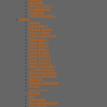
Geschichte
TIPPS & TRICKS >
Kristalldetekoren
Kristallhörer
VERSCHIEDENES >
Anderes
Altamont
Rätsel. Bilder 1
Flatrates, Streams
Presse-Anfragen
RADIO-FORUM WGF
Radio-Puzzle
Rätsel. Bilder 2
Rätsel. Bilder 3
Rätsel. Bilder 4
Rätsel 90 Jahre
Rätsel. Person 1
Rätsel. Technik 1
Rätsel. Technik 2
Rätsel. Geschichte 1
.. 25 Jahre Wumpus
Rettet-unsere-Radios
Voxhaus-Gedenktafel
WEB-SDR
Wumpus-Publikationen
Youtube
---------------------
Off Topic
ACR
Amateurfunk
Die echte Havelquelle
Foto-Galerien