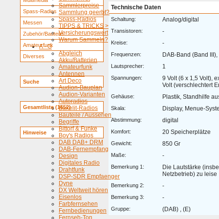
Multimedia
Sammlerpreise
Technische Daten
Spass-Radios
Sammlung geerbt?
Spass-Radios
Schaltung:
Analog/digital
Messen
TIPPS & TRICKS >
Transistoren:
-
Versicherungswert
Zubehör/Bauteile
Warum Sammeln?
Kreise:
-
Amateurfunk
A - G
Abgleich
Frequenzen:
DAB-Band (Band III
Diverses
Akku/Batterien
Lautsprecher:
1
Amateurfunk
Antennen
Spannungen:
9 Volt (6 x 1,5 Volt), 
Art Deco
Suche
Volt (verschlechtert 
Audion-Bauplan
Audion-Varianten
Gehäuse:
Plastik, Standhilfe 
Autoradios
Gesamtliste (1652)
Bakelit-Radios
Skala:
Display, Menue-Syste
Bauteile / Aussehen
Abstimmung:
digital
Begriffe
Bittorf & Funke
Komfort:
20 Speicherplätze
Hinweise
Boy's Radios
DAB DAB+ DRM
Gewicht:
850 Gr
DAB-Fernempfang
Maße:
-
Design
Digitales Radio
Bemerkung 1:
Die Lautstärke (insb
Drahtfunk
Netzbetrieb) zu leise
DSP-SDR Empfaenger
Dyne
Bemerkung 2:
-
DX Weltweit hören
Eisenlos
Bemerkung 3:
-
Farbfernsehen
Gruppe:
(DAB) , (E)
Fernbedienungen
Fernseh-Ton