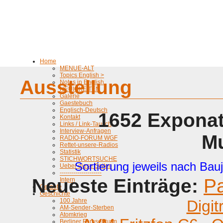
Home
MENUE-ALT
Topics English >
Ausstellung
Notes in English
NEUIGKEITEN
Galerie
Gaestebuch
Englisch-Deutsch
1652 Exponat
Kontakt
Links / Link-Tausch
Interview-Anfragen
M
RADIO-FORUM WGF
Rettet-unsere-Radios
Statistik
STICHWORTSUCHE
Sortierung jeweils nach Bauj
Ueber diese Seiten
---------------------
Neueste Einträge:
P
Intern
Geraete
Geschichte
100 Jahre
Digit
AM-Sender-Sterben
Atomkrieg
Berliner Fernsehturm