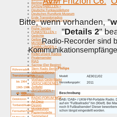
AVM Fritzfon C6.
O
Berliner Funkturm
DATEN/TABELLEN >
Deutsche Funkausstellung
Deutsches Rundfunk-Museum
Erste Transistorradios
Bitte, wenn vorhanden, "
w
EXPERIMENTIER-KÄSTEN >
Firmen
Frühe Sender
"
Details 2
" be
FUNKSTELLEN >
Gedichte
Radio-Recorder sind be
Geltow
MUSEEN
SAMMLUNGEN >
Kommunikationsempfänger 
Personen
Rettet unsere Radios
Piratensender
RIAS
Sacrow (Der Beginn)
Philips
Stern Radio Berlin
Röhrenradios
Volksempfänger
Transistorradios
Voxhaus
Modell:
AE9011/02
Voxhaus-Gedenktafel
bis 1964
Herstellungsjahr:
2011
VERSCHIEDENES >
Zeittafel
1965-1985
ZEITZEUGEN >
Beschreibung
ab 1986
Sammeln
RADIO-FORUM WGF
Detektoren
DAB / DAB+ / UKW-FM-Portable Radio. D
Art Deco
auf ein "Fußballradio" hin (90elf). Bei M
Tonband/Audio
Design
noch 9 Fußballsender! Dieser beworbene
Musiktruhen
schon längst eingestellt worden.
Fernseher/Video
Papiermodelle
Sammelwut