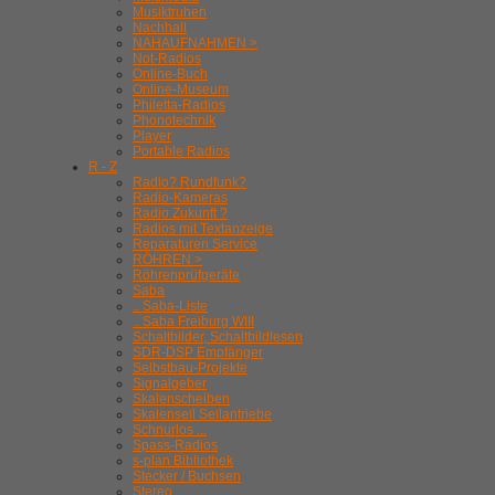
Musiktruhen
Nachhall
NAHAUFNAHMEN >
Not-Radios
Online-Buch
Online-Museum
Philetta-Radios
Phonotechnik
Player
Portable Radios
R - Z
Radio? Rundfunk?
Radio-Kameras
Radio Zukunft ?
Radios mit Textanzeige
Reparaturen Service
RÖHREN >
Röhrenprüfgeräte
Saba
.. Saba-Liste
.. Saba Freiburg WIII
Schaltbilder, Schaltbildlesen
SDR-DSP Empfänger
Selbstbau-Projekte
Signalgeber
Skalenscheiben
Skalenseil Seilantriebe
Schnurlos ...
Spass-Radios
s-plan Bibliothek
Stecker / Buchsen
Stereo