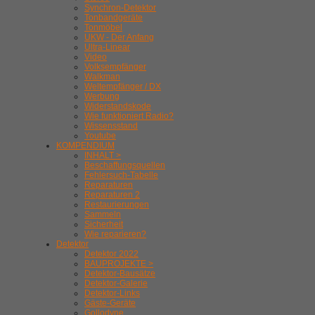
Synchron-Detektor
Tonbandgeräte
Tonmöbel
UKW - Der Anfang
Ultra-Linear
Video
Volksempfänger
Walkman
Weltempfänger / DX
Werbung
Widerstandskode
Wie funktioniert Radio?
Wissensstand
Youtube
KOMPENDIUM
INHALT >
Beschaffungsquellen
Fehlersuch-Tabelle
Reparaturen
Reparaturen 2
Restaurierungen
Sammeln
Sicherheit
Wie reparieren?
Detektor
Detektor 2022
BAUPROJEKTE >
Detektor-Bausätze
Detektor-Galerie
Detektor-Links
Gäste-Geräte
Gollodyne