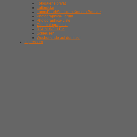
Fotogalerie privat
Luftbrücke
Lomo/Pearl/Somikron Kamera Bausatz
Photographica-Forum
Photographica-Liste
Cinematographica
RAUM-WELLE >
Schleusen
Wochenende auf der Insel
Impressum