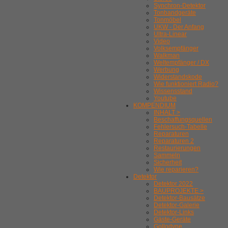
Synchron-Detektor
Tonbandgeräte
Tonmöbel
UKW - Der Anfang
Ultra-Linear
Video
Volksempfänger
Walkman
Weltempfänger / DX
Werbung
Widerstandskode
Wie funktioniert Radio?
Wissensstand
Youtube
KOMPENDIUM
INHALT >
Beschaffungsquellen
Fehlersuch-Tabelle
Reparaturen
Reparaturen 2
Restaurierungen
Sammeln
Sicherheit
Wie reparieren?
Detektor
Detektor 2022
BAUPROJEKTE >
Detektor-Bausätze
Detektor-Galerie
Detektor-Links
Gäste-Geräte
Gollodyne