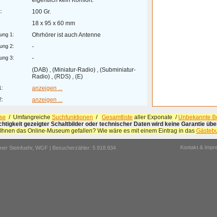
eigentlich kein Komfort.
:
100 Gr.
18 x 95 x 60 mm
ung 1:
Ohrhörer ist auch Antenne
ung 2:
-
ung 3:
-
:
(DAB) , (Miniatur-Radio) , (Subminiatur-
Radio) , (RDS) , (E)
1:
anzeigen ...
2:
anzeigen ...
se
/ Umfangreiche
Suchfunktionen
/
Gesamtliste
aller Exponate /
Unbekannte Be
ichtigkeit gezeigter Schaltbilder oder technischer Daten wird keine Garantie ü
 Ihnen das Online-Museum gefallen? Wie wäre es mit einem Eintrag in das
Gästeb
Kontakt & Imp
er Steinfuehr,
WGF
| Besucherzähler: 5.918.934