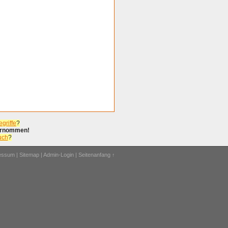
griffe
?
bernommen!
uch
?
ressum
|
Sitemap
|
Admin-Login
|
Seitenanfang ↑