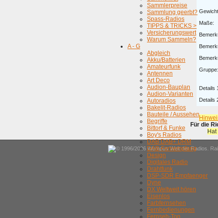
Sammlerpreise
Gewicht
Sammlung geerbt?
Spass-Radios
Maße:
TIPPS & TRICKS >
Versicherungswert
Bemerk
Warum Sammeln?
A - G
Bemerk
Abgleich
Bemerk
Akku/Batterien
Amateurfunk
Gruppe
Antennen
Art Deco
Audion-Bauplan
Details 
Audion-Varianten
Details 
Autoradios
Bakelit-Radios
Bauteile / Aussehen
Hinwei
Begriffe
Für die R
Bittorf & Funke
Hat
Boy's Radios
DAB DAB+ DRM
DAB-Fernempfang
© 1996/2026 Wumpus Welt der Radios. Rain
Design
Digitales Radio
Drahtfunk
DSP-SDR Empfaenger
Dyne
DX Weltweit hören
Eisenlos
Farbfernsehen
Fernbedienungen
Fernseh-Ton