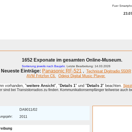
Fuer Smartph
23.07
1652 Exponate im gesamten Online-Museum.
Sortierung jeweils nach Baujahr.
Letzte Bearbeitung: 14.03.2026
Neueste Einträge:
Panasonic RF-521
,
Technisat Digitradio 550IR
AVM Fritzfon C6.
Odejoi Digital Music Player.
enn vorhanden, "
weitere Ansicht
", "
Details 1
" und "
Details 2
" beachten.
Spez
 sind bei Transistorradios zu finden. Kommunikationsempfänger teilweise auch b
DA9011/02
ungsjahr:
2011
reibung