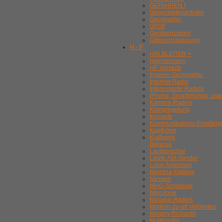
GEFAHREN !
Gegentaktendstufen
Geographic
GFGF
Gerätegruppen
Gittervorspannung
H - P
HALBLEITER >
Heinzelmann
HF-Vorstufe
Ingelen Geographic
Internet-Radio
Interessante Radios
iPhone, Smartphones, usw
Kamera-Radios
Klangregelung
Knoepfe
Kommunikations-Empfäng
Kopfhörer
Kraftwerk
Belamie
Lautsprecher
Letzte AM-Sender
Loop-Antennen
Membra-Katalog
Messen
MHG-Schaltung
Mikrofone
Miniatur-Radios
Modern-zu-alt Verbinden
Morphy Richards
Multimedia