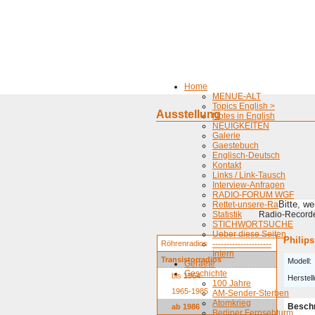
Home
MENUE-ALT
Topics English >
Ausstellung
Notes in English
NEUIGKEITEN
Galerie
Gaestebuch
Englisch-Deutsch
Kontakt
Links / Link-Tausch
Interview-Anfragen
RADIO-FORUM WGF
Bitte, w
Rettet-unsere-Radios
Statistik
Radio-Recorder
STICHWORTSUCHE
Ueber diese Seiten
Philips
Röhrenradios
---------------------
Intern
Transistorradios
Modell:
Geraete
Geschichte
bis 1964
Herstell
100 Jahre
1965-1985
AM-Sender-Sterben
Atomkrieg
Besch
ab 1986
Berliner Fernsehturm