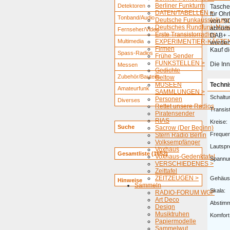
Berliner Funkturm
Detektoren
Tasche
DATEN/TABELLEN >
für Oh
Tonband/Audio
Deutsche Funkausstellung
von "90
Deutsches Rundfunk-Mus
abhörba
Fernseher/Video
Erste Transistorradios
DAB+ -
Multimedia
EXPERIMENTIER-KÄSTEN
werden
Firmen
Kauf d
Spass-Radios
Frühe Sender
FUNKSTELLEN >
Die Inn
Messen
Gedichte
Zubehör/Bauteile
Geltow
MUSEEN
Techni
Amateurfunk
SAMMLUNGEN >
Schaltu
Personen
Diverses
Rettet unsere Radios
Transis
Piratensender
RIAS
Kreise:
Suche
Sacrow (Der Beginn)
Freque
Stern Radio Berlin
Volksempfänger
Lautspr
Voxhaus
Gesamtliste (1652)
Voxhaus-Gedenktafel
Spannu
VERSCHIEDENES >
Zeittafel
ZEITZEUGEN >
Gehäus
Hinweise
Sammeln
Skala:
RADIO-FORUM WGF
Art Deco
Abstim
Design
Musiktruhen
Komfort
Papiermodelle
Sammelwut