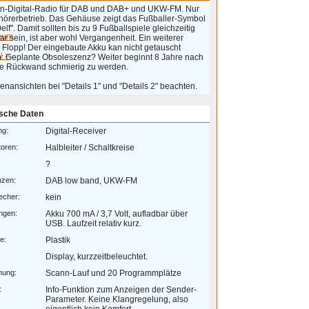
n-Digital-Radio für DAB und DAB+ und UKW-FM. Nur
rhörerbetrieb. Das Gehäuse zeigt das Fußballer-Symbol
elf". Damit sollten bis zu 9 Fußballspiele gleichzeitig
eum
r sein, ist aber wohl Vergangenheit. Ein weiterer
 Flopp! Der eingebaute Akku kan nicht getauscht
 >
: Geplante Obsoleszenz? Weiter beginnt 8 Jahre nach
ie Rückwand schmierig zu werden.
enansichten bei "Details 1" und "Details 2" beachten.
sche Daten
ng:
Digital-Receiver
toren:
Halbleiter / Schaltkreise
?
nzen:
DAB low band, UKW-FM
echer:
kein
ngen:
Akku 700 mA / 3,7 Volt, aufladbar über
USB. Laufzeit relativ kurz.
e:
Plastik
Display, kurzzeitbeleuchtet.
mung:
Scann-Lauf und 20 Programmplätze
:
Info-Funktion zum Anzeigen der Sender-
Parameter. Keine Klangregelung, also