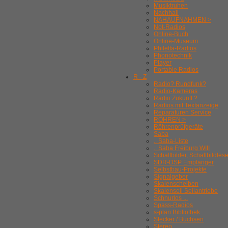
Musiktruhen
Nachhall
NAHAUFNAHMEN >
Not-Radios
Online-Buch
Online-Museum
Philetta-Radios
Phonotechnik
Player
Portable Radios
R - Z
Radio? Rundfunk?
Radio-Kameras
Radio Zukunft ?
Radios mit Textanzeige
Reparaturen Service
RÖHREN >
Röhrenprüfgeräte
Saba
.. Saba-Liste
.. Saba Freiburg WIII
Schaltbilder, Schaltbildles
SDR-DSP Empfänger
Selbstbau-Projekte
Signalgeber
Skalenscheiben
Skalenseil Seilantriebe
Schnurlos ...
Spass-Radios
s-plan Bibliothek
Stecker / Buchsen
Stereo