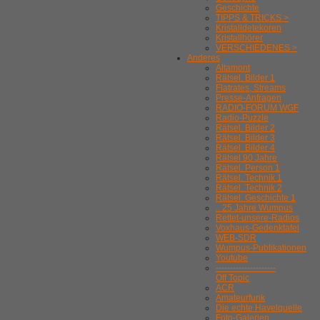
Geschichte
TIPPS & TRICKS >
Kristalldetekoren
Kristallhörer
VERSCHIEDENES >
Anderes
Altamont
Rätsel. Bilder 1
Flatrates, Streams
Presse-Anfragen
RADIO-FORUM WGF
Radio-Puzzle
Rätsel. Bilder 2
Rätsel. Bilder 3
Rätsel. Bilder 4
Rätsel 90 Jahre
Rätsel. Person 1
Rätsel. Technik 1
Rätsel. Technik 2
Rätsel. Geschichte 1
.. 25 Jahre Wumpus
Rettet-unsere-Radios
Voxhaus-Gedenktafel
WEB-SDR
Wumpus-Publikationen
Youtube
---------------------
Off Topic
ACR
Amateurfunk
Die echte Havelquelle
Foto-Galerien