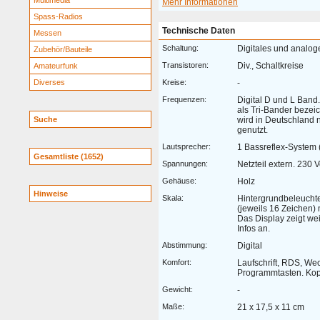
Multimedia
Mehr Informationen
Spass-Radios
Technische Daten
Messen
Schaltung:
Digitales und analog
Zubehör/Bauteile
Transistoren:
Div., Schaltkreise
Amateurfunk
Diverses
Kreise:
-
Frequenzen:
Digital D und L Ban
als Tri-Bander bezei
Suche
wird in Deutschland 
genutzt.
Lautsprecher:
1 Bassreflex-System (
Gesamtliste (1652)
Spannungen:
Netzteil extern. 230 V
Gehäuse:
Holz
Hinweise
Skala:
Hintergrundbeleuchte
(jeweils 16 Zeichen)
Das Display zeigt we
Infos an.
Abstimmung:
Digital
Komfort:
Laufschrift, RDS, Wec
Programmtasten. Kop
Gewicht:
-
Maße:
21 x 17,5 x 11 cm