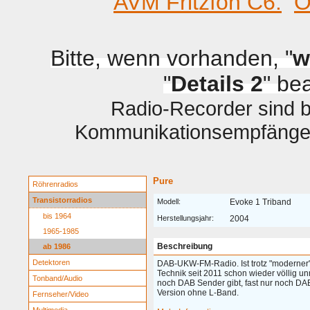
AVM Fritzfon C6.
O
Bitte, wenn vorhanden, "
w
"
Details 2
" be
Radio-Recorder sind be
Kommunikationsempfänger 
Pure
Röhrenradios
Transistorradios
Modell:
Evoke 1 Triband
bis 1964
Herstellungsjahr:
2004
1965-1985
Beschreibung
ab 1986
Detektoren
DAB-UKW-FM-Radio. Ist trotz "moderner" 
Technik seit 2011 schon wieder völlig 
Tonband/Audio
noch DAB Sender gibt, fast nur noch DA
Version ohne L-Band.
Fernseher/Video