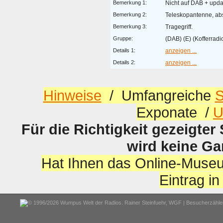
Bemerkung 1:
Nicht auf DAB + upda
Bemerkung 2:
Teleskopantenne, ab
Bemerkung 3:
Tragegriff.
Gruppe:
(DAB) (E) (Kofferradi
Details 1:
anzeigen ...
Details 2:
anzeigen ...
Hinweise
/ Umfangreiche
S
Exponate /
U
Für die Richtigkeit gezeigter
wird keine G
Hat Ihnen das Online-Museu
Eintrag i
© 1996/2026 Wumpus Welt der Radios. Rainer Steinfuehr,
WGF
| Besucherzähler