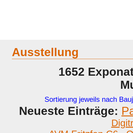
Home
Geraete
Geschichte
Sammeln
A - G
H - P
R -
Ausstellung
1652 Exponat
M
Sortierung jeweils nach Bauj
Neueste Einträge:
P
Digit