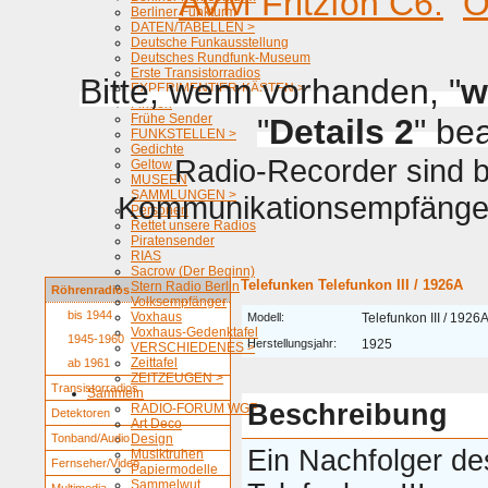
AVM Fritzfon C6.
O
Berliner Funkturm
DATEN/TABELLEN >
Deutsche Funkausstellung
Deutsches Rundfunk-Museum
Erste Transistorradios
Bitte, wenn vorhanden, "
w
EXPERIMENTIER-KÄSTEN >
Firmen
Frühe Sender
"
Details 2
" be
FUNKSTELLEN >
Gedichte
Radio-Recorder sind be
Geltow
MUSEEN
SAMMLUNGEN >
Kommunikationsempfänger 
Personen
Rettet unsere Radios
Piratensender
RIAS
Sacrow (Der Beginn)
Telefunken Telefunkon III / 1926A
Stern Radio Berlin
Röhrenradios
Volksempfänger
bis 1944
Voxhaus
Modell:
Telefunkon III / 1926
Voxhaus-Gedenktafel
1945-1960
Herstellungsjahr:
1925
VERSCHIEDENES >
Zeittafel
ab 1961
ZEITZEUGEN >
Transistorradios
Sammeln
Beschreibung
RADIO-FORUM WGF
Detektoren
Art Deco
Tonband/Audio
Design
Ein Nachfolger de
Musiktruhen
Fernseher/Video
Papiermodelle
Sammelwut