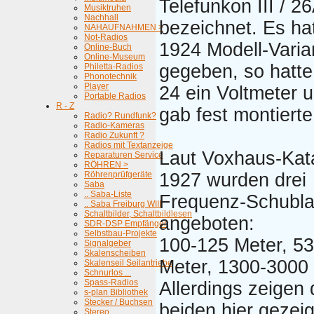
Telefunkon III / 2
Musiktruhen
Nachhall
bezeichnet. Es hat
NAHAUFNAHMEN >
Not-Radios
1924 Modell-Varia
Online-Buch
Online-Museum
gegeben, so hatte d
Philetta-Radios
Phonotechnik
Player
24 ein Voltmeter 
Portable Radios
R - Z
gab fest montierte
Radio? Rundfunk?
Radio-Kameras
Radio Zukunft ?
Radios mit Textanzeige
Laut Voxhaus-Kat
Reparaturen Service
RÖHREN >
Röhrenprüfgeräte
1927 wurden drei
Saba
.. Saba-Liste
Frequenz-Schubl
.. Saba Freiburg WIII
Schaltbilder, Schaltbildlesen
angeboten:
SDR-DSP Empfänger
Selbstbau-Projekte
100-125 Meter, 5
Signalgeber
Skalenscheiben
Meter, 1300-3000 
Skalenseil Seilantriebe
Schnurlos ...
Spass-Radios
Allerdings zeigen 
s-plan Bibliothek
Stecker / Buchsen
beiden hier gezei
Stereo