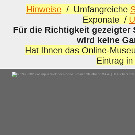
Hinweise
/ Umfangreiche
S
Exponate /
U
Für die Richtigkeit gezeigter
wird keine G
Hat Ihnen das Online-Museu
Eintrag i
© 1996/2026 Wumpus Welt der Radios. Rainer Steinfuehr,
WGF
| Besucherzähler