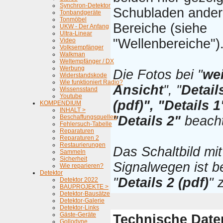
Synchron-Detektor
Schubladen ander
Tonbandgeräte
Tonmöbel
Bereiche (siehe
UKW - Der Anfang
Ultra-Linear
"Wellenbereiche")
Video
Volksempfänger
Walkman
Weltempfänger / DX
Werbung
Die Fotos bei "
wei
Widerstandskode
Wie funktioniert Radio?
Ansicht
", "
Detail
Wissensstand
Youtube
(pdf)", "Details 1
KOMPENDIUM
INHALT >
Beschaffungsquellen
"
Details 2"
beach
Fehlersuch-Tabelle
Reparaturen
Reparaturen 2
Restaurierungen
Das Schaltbild mit
Sammeln
Sicherheit
Signalwegen ist b
Wie reparieren?
Detektor
"
Details 2 (pdf)
" 
Detektor 2022
BAUPROJEKTE >
Detektor-Bausätze
Detektor-Galerie
Detektor-Links
Gäste-Geräte
Technische Date
Gollodyne