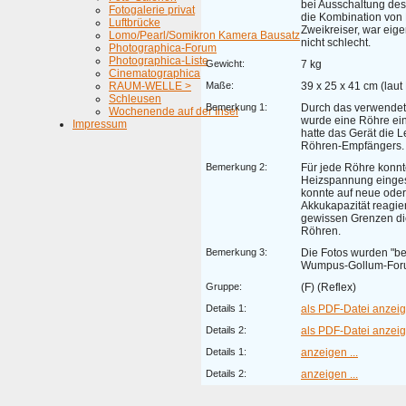
bei Ausschaltung des
Fotogalerie privat
die Kombination von
Luftbrücke
Zweikreiser, war eigen
Lomo/Pearl/Somikron Kamera Bausatz
nicht schlecht.
Photographica-Forum
Photographica-Liste
Gewicht:
7 kg
Cinematographica
RAUM-WELLE >
Maße:
39 x 25 x 41 cm (laut
Schleusen
Bemerkung 1:
Durch das verwendete
Wochenende auf der Insel
wurde eine Röhre ein
Impressum
hatte das Gerät die L
Röhren-Empfängers.
Bemerkung 2:
Für jede Röhre konnt
Heizspannung einges
konnte auf neue oder
Akkukapazität reagie
gewissen Grenzen di
Röhren.
Bemerkung 3:
Die Fotos wurden "b
Wumpus-Gollum-Forum
Gruppe:
(F) (Reflex)
Details 1:
als PDF-Datei anzeige
Details 2:
als PDF-Datei anzeige
Details 1:
anzeigen ...
Details 2:
anzeigen ...