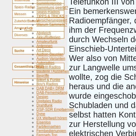
Telefunkon III von
Multimedia
Sammlerpreise
Spass-Radios
Sammlung geerbt?
Ein bemerkenswer
Spass-Radios
Messen
TIPPS & TRICKS >
Radioempfänger, 
Versicherungswert
Zubehör/Bauteile
Warum Sammeln?
ihm der Frequenz
Amateurfunk
A - G
Abgleich
Diverses
durch Wechseln d
Akku/Batterien
Amateurfunk
Antennen
Einschieb-Unterteil
Art Deco
Suche
Audion-Bauplan
Wer also von Mitte
Audion-Varianten
Autoradios
zur Langwelle ums
Gesamtliste (1652)
Bakelit-Radios
Bauteile / Aussehen
wollte, zog die S
Begriffe
Bittorf & Funke
Hinweise
Boy's Radios
heraus und die an
DAB DAB+ DRM
DAB-Fernempfang
wurde eingeschob
Design
Digitales Radio
Schubladen und d
Drahtfunk
DSP-SDR Empfaenger
selbst hatten Kon
Dyne
DX Weltweit hören
zur Herstellung v
Eisenlos
Farbfernsehen
Fernbedienungen
elektrischen Verb
Fernseh-Ton