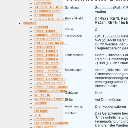
Geschichte
TIPPS & TRICKS >
Schaltung:
Geradeaus (Reflex) 
Kristalldetekoren
Audion
Kristallhörer
Röhren/Halbl.:
3 ( RE83, RE78, RE9
VERSCHIEDENES >
RE134, RE74n ) für
Anderes
Altamont
Kreise:
2
Rätsel. Bilder 1
Flatrates, Streams
Frequenzen:
LW ( 1300-3000 Meter
Presse-Anfragen
MW (210-530 Meter /
RADIO-FORUM WGF
Durch Wechsel der S
Radio-Puzzle
Frequenzbereich geä
Rätsel. Bilder 2
Rätsel. Bilder 3
Lautsprecher:
extern (Ohrhörer / L
Rätsel. Bilder 4
Es gibt 2 Entnahmepun
Rätsel 90 Jahre
7) und (II 7) im Schalt
Rätsel. Person 1
Spannungen:
extern (Heiz-Akku, An
Rätsel. Technik 1
Gittervorspannungen
Rätsel. Technik 2
Anodenspannungen))
Rätsel. Geschichte 1
Versorgungskabel-B
.. 25 Jahre Wumpus
Buchsenleiste
Rettet-unsere-Radios
Voxhaus-Gedenktafel
Gehäuse:
Holz
WEB-SDR
Wumpus-Publikationen
Skala:
Auf Drehknöpfen
Youtube
Abstimmung:
Drehkondensatoren
---------------------
Off Topic
Komfort:
Das Gerät wurde bew
ACR
"Ungewöhnliche Empf
Amateurfunk
Fernempfang und gro
Die echte Havelquelle
klangreinster Wiede
Foto-Galerien