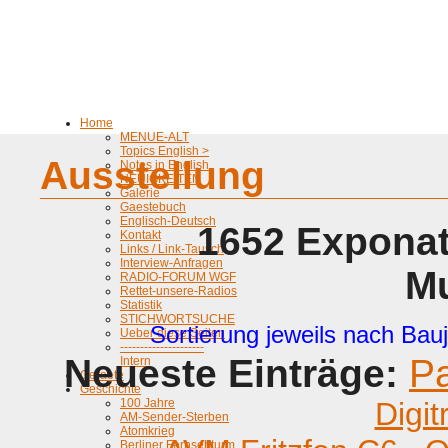
Home
MENUE-ALT
Topics English >
Ausstellung
Notes in English
NEUIGKEITEN
Galerie
Gaestebuch
Englisch-Deutsch
1652 Exponat
Kontakt
Links / Link-Tausch
Interview-Anfragen
M
RADIO-FORUM WGF
Rettet-unsere-Radios
Statistik
STICHWORTSUCHE
Sortierung jeweils nach Bauj
Ueber diese Seiten
---------------------
Neueste Einträge:
P
Intern
Geraete
Geschichte
100 Jahre
Digit
AM-Sender-Sterben
Atomkrieg
Berliner Fernsehturm