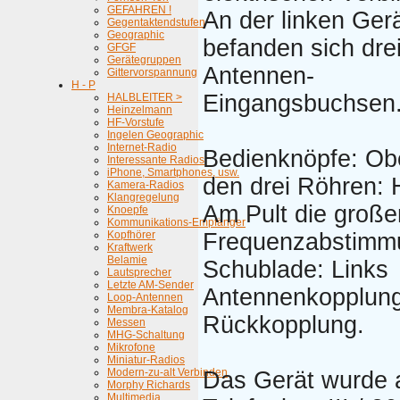
GEFAHREN !
An der linken Ger
Gegentaktendstufen
Geographic
befanden sich dre
GFGF
Gerätegruppen
Antennen-
Gittervorspannung
H - P
Eingangsbuchsen
HALBLEITER >
Heinzelmann
HF-Vorstufe
Ingelen Geographic
Internet-Radio
Bedienknöpfe: Ob
Interessante Radios
iPhone, Smartphones, usw.
den drei Röhren: 
Kamera-Radios
Klangregelung
Am Pult die große
Knoepfe
Kommunikations-Empfänger
Kopfhörer
Frequenzabstimm
Kraftwerk
Belamie
Schublade: Links
Lautsprecher
Letzte AM-Sender
Antennenkopplung
Loop-Antennen
Membra-Katalog
Rückkopplung.
Messen
MHG-Schaltung
Mikrofone
Miniatur-Radios
Modern-zu-alt Verbinden
Das Gerät wurde 
Morphy Richards
Multimedia