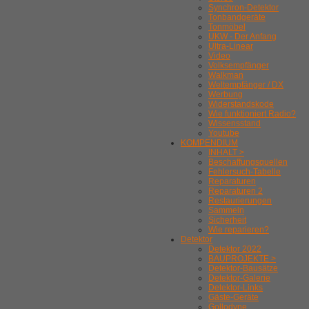
Synchron-Detektor
Tonbandgeräte
Tonmöbel
UKW - Der Anfang
Ultra-Linear
Video
Volksempfänger
Walkman
Weltempfänger / DX
Werbung
Widerstandskode
Wie funktioniert Radio?
Wissensstand
Youtube
KOMPENDIUM
INHALT >
Beschaffungsquellen
Fehlersuch-Tabelle
Reparaturen
Reparaturen 2
Restaurierungen
Sammeln
Sicherheit
Wie reparieren?
Detektor
Detektor 2022
BAUPROJEKTE >
Detektor-Bausätze
Detektor-Galerie
Detektor-Links
Gäste-Geräte
Gollodyne