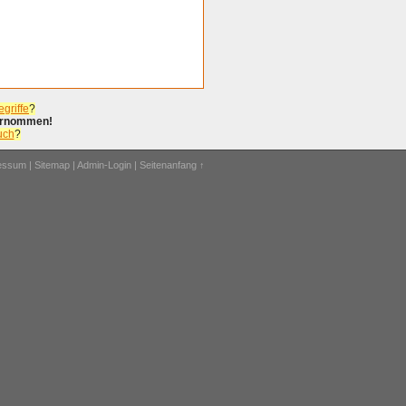
griffe
?
bernommen!
uch
?
ressum
|
Sitemap
|
Admin-Login
|
Seitenanfang ↑