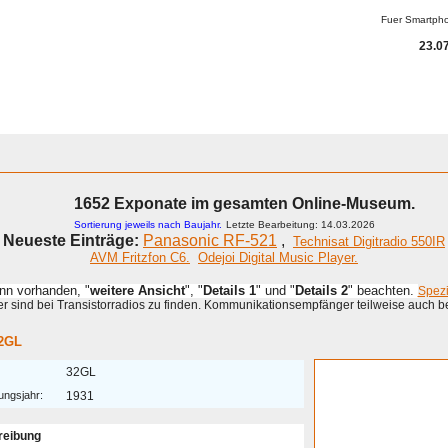
Fuer Smartph
23.07
1652 Exponate im gesamten Online-Museum.
Sortierung jeweils nach Baujahr.
Letzte Bearbeitung: 14.03.2026
Neueste Einträge:
Panasonic RF-521
,
Technisat Digitradio 550IR
AVM Fritzfon C6.
Odejoi Digital Music Player.
enn vorhanden, "
weitere Ansicht
", "
Details 1
" und "
Details 2
" beachten.
Spez
 sind bei Transistorradios zu finden. Kommunikationsempfänger teilweise auch b
2GL
32GL
ungsjahr:
1931
reibung