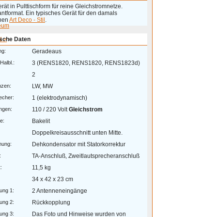
rät in Pulttischform für reine Gleichstromnetze.
ntformat. Ein typisches Gerät für den damals
nen
Art Deco - Stil
.
eum
 >
sche Daten
ng:
Geradeaus
Halbl.:
3 (RENS1820, RENS1820, RENS1823d)
2
nzen:
LW, MW
echer:
1 (elektrodynamisch)
ngen:
110 / 220 Volt
Gleichstrom
e:
Bakelit
Doppelkreisausschnitt unten Mitte.
mung:
Dehkondensator mit Statorkorrektur
:
TA-Anschluß, Zweitlautsprecheranschluß
:
11,5 kg
34 x 42 x 23 cm
ung 1:
2 Antenneneingänge
ung 2:
Rückkopplung
ung 3:
Das Foto und Hinweise wurden von