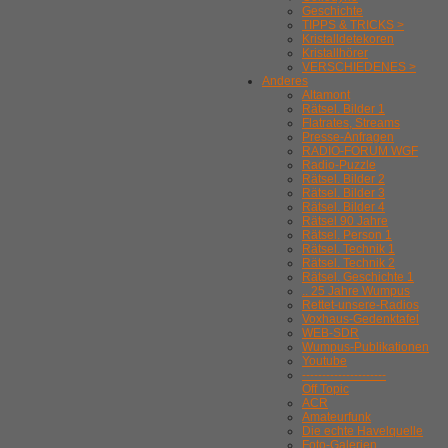
Geschichte
TIPPS & TRICKS >
Kristalldetekoren
Kristallhörer
VERSCHIEDENES >
Anderes
Altamont
Rätsel. Bilder 1
Flatrates, Streams
Presse-Anfragen
RADIO-FORUM WGF
Radio-Puzzle
Rätsel. Bilder 2
Rätsel. Bilder 3
Rätsel. Bilder 4
Rätsel 90 Jahre
Rätsel. Person 1
Rätsel. Technik 1
Rätsel. Technik 2
Rätsel. Geschichte 1
.. 25 Jahre Wumpus
Rettet-unsere-Radios
Voxhaus-Gedenktafel
WEB-SDR
Wumpus-Publikationen
Youtube
---------------------
Off Topic
ACR
Amateurfunk
Die echte Havelquelle
Foto-Galerien