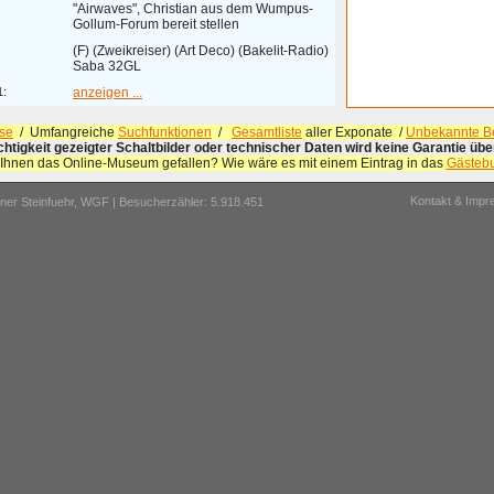
"Airwaves", Christian aus dem Wumpus-
Gollum-Forum bereit stellen
:
(F) (Zweikreiser) (Art Deco) (Bakelit-Radio)
Saba 32GL
1:
anzeigen ...
se
/ Umfangreiche
Suchfunktionen
/
Gesamtliste
aller Exponate /
Unbekannte Be
ichtigkeit gezeigter Schaltbilder oder technischer Daten wird keine Garantie ü
 Ihnen das Online-Museum gefallen? Wie wäre es mit einem Eintrag in das
Gästeb
Kontakt & Imp
er Steinfuehr,
WGF
| Besucherzähler: 5.918.451