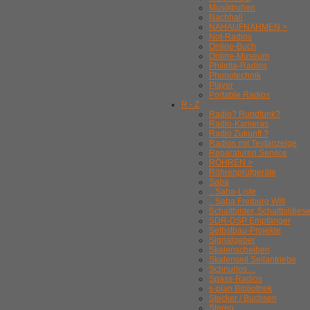
Musiktruhen
Nachhall
NAHAUFNAHMEN >
Not-Radios
Online-Buch
Online-Museum
Philetta-Radios
Phonotechnik
Player
Portable Radios
R - Z
Radio? Rundfunk?
Radio-Kameras
Radio Zukunft ?
Radios mit Textanzeige
Reparaturen Service
RÖHREN >
Röhrenprüfgeräte
Saba
.. Saba-Liste
.. Saba Freiburg WIII
Schaltbilder, Schaltbildles
SDR-DSP Empfänger
Selbstbau-Projekte
Signalgeber
Skalenscheiben
Skalenseil Seilantriebe
Schnurlos ...
Spass-Radios
s-plan Bibliothek
Stecker / Buchsen
Stereo