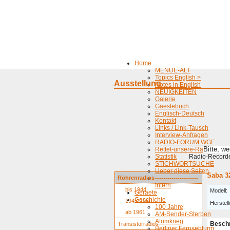
Home
MENUE-ALT
Topics English >
Ausstellung
Notes in English
NEUIGKEITEN
Galerie
Gaestebuch
Englisch-Deutsch
Kontakt
Links / Link-Tausch
Interview-Anfragen
RADIO-FORUM WGF
Bitte, w
Rettet-unsere-Radios
Statistik
Radio-Recorder
STICHWORTSUCHE
Ueber diese Seiten
Saba 3
Röhrenradios
---------------------
Intern
bis 1944
Modell:
Geraete
Geschichte
1945-1960
Herstell
100 Jahre
ab 1961
AM-Sender-Sterben
Atomkrieg
Besch
Transistorradios
Berliner Fernsehturm