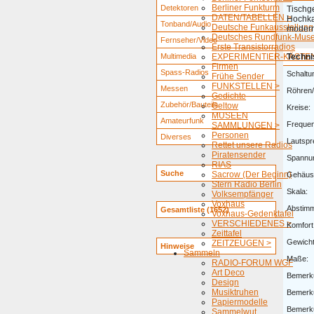
Berliner Funkturm
Detektoren
Tischge
DATEN/TABELLEN >
Hochka
Tonband/Audio
Deutsche Funkausstellung
moder
Deutsches Rundfunk-Mus
Fernseher/Video
Erste Transistorradios
Multimedia
EXPERIMENTIER-KÄSTEN
Techni
Firmen
Spass-Radios
Schaltu
Frühe Sender
FUNKSTELLEN >
Messen
Röhren/
Gedichte
Zubehör/Bauteile
Geltow
Kreise:
MUSEEN
Amateurfunk
Freque
SAMMLUNGEN >
Personen
Diverses
Lautspr
Rettet unsere Radios
Piratensender
Spannu
RIAS
Suche
Sacrow (Der Beginn)
Gehäus
Stern Radio Berlin
Skala:
Volksempfänger
Voxhaus
Abstim
Gesamtliste (1652)
Voxhaus-Gedenktafel
VERSCHIEDENES >
Komfort
Zeittafel
Gewicht
ZEITZEUGEN >
Hinweise
Sammeln
Maße:
RADIO-FORUM WGF
Art Deco
Bemerk
Design
Musiktruhen
Bemerk
Papiermodelle
Bemerk
Sammelwut