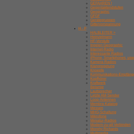
GEFAHREN !
Gegentaktendstufen
Geographic
GFGF
Gerätegruppen
Gittervorspannung
H - P
HALBLEITER >
Heinzelmann
HF-Vorstufe
Ingelen Geographic
Internet-Radio
Interessante Radios
iPhone, Smartphones, usw
Kamera-Radios
Klangregelung
Knoepfe
Kommunikations-Empfäng
Kopfhörer
Kraftwerk
Belamie
Lautsprecher
Letzte AM-Sender
Loop-Antennen
Membra-Katalog
Messen
MHG-Schaltung
Mikrofone
Miniatur-Radios
Modern-zu-alt Verbinden
Morphy Richards
Multimedia