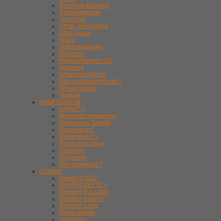
Synchron-Detektor
Tonbandgeräte
Tonmöbel
UKW - Der Anfang
Ultra-Linear
Video
Volksempfänger
Walkman
Weltempfänger / DX
Werbung
Widerstandskode
Wie funktioniert Radio?
Wissensstand
Youtube
KOMPENDIUM
INHALT >
Beschaffungsquellen
Fehlersuch-Tabelle
Reparaturen
Reparaturen 2
Restaurierungen
Sammeln
Sicherheit
Wie reparieren?
Detektor
Detektor 2022
BAUPROJEKTE >
Detektor-Bausätze
Detektor-Galerie
Detektor-Links
Gäste-Geräte
Gollodyne