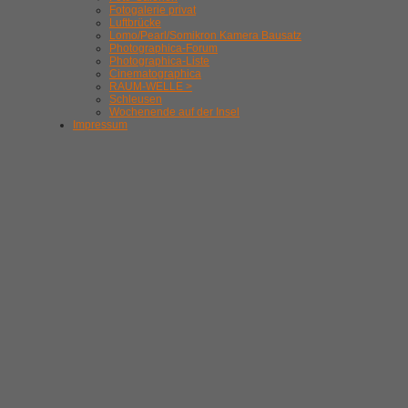
Fotogalerie privat
Luftbrücke
Lomo/Pearl/Somikron Kamera Bausatz
Photographica-Forum
Photographica-Liste
Cinematographica
RAUM-WELLE >
Schleusen
Wochenende auf der Insel
Impressum