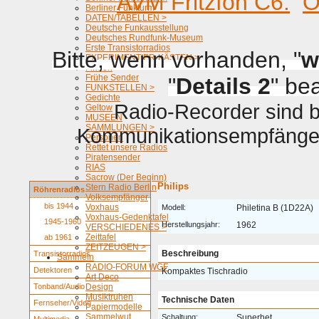
AVM Fritzfon C6.
O
Berliner Funkturm
DATEN/TABELLEN >
Deutsche Funkausstellung
Deutsches Rundfunk-Museum
Erste Transistorradios
Bitte, wenn vorhanden, "
w
EXPERIMENTIER-KÄSTEN >
Firmen
Frühe Sender
"
Details 2
" be
FUNKSTELLEN >
Gedichte
Radio-Recorder sind be
Geltow
MUSEEN
SAMMLUNGEN >
Kommunikationsempfänger 
Personen
Rettet unsere Radios
Piratensender
RIAS
Sacrow (Der Beginn)
Philips
Stern Radio Berlin
Röhrenradios
Volksempfänger
bis 1944
Voxhaus
Modell:
Philetina B (1D22A)
Voxhaus-Gedenktafel
1945-1960
Herstellungsjahr:
1962
VERSCHIEDENES >
Zeittafel
ab 1961
ZEITZEUGEN >
Beschreibung
Transistorradios
Sammeln
RADIO-FORUM WGF
Detektoren
Kompaktes Tischradio
Art Deco
Tonband/Audio
Design
Musiktruhen
Technische Daten
Fernseher/Video
Papiermodelle
Sammelwut
Schaltung:
Superhet