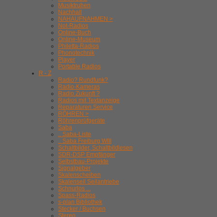
Musiktruhen
Nachhall
NAHAUFNAHMEN >
Not-Radios
Online-Buch
Online-Museum
Philetta-Radios
Phonotechnik
Player
Portable Radios
R - Z
Radio? Rundfunk?
Radio-Kameras
Radio Zukunft ?
Radios mit Textanzeige
Reparaturen Service
RÖHREN >
Röhrenprüfgeräte
Saba
.. Saba-Liste
.. Saba Freiburg WIII
Schaltbilder, Schaltbildlesen
SDR-DSP Empfänger
Selbstbau-Projekte
Signalgeber
Skalenscheiben
Skalenseil Seilantriebe
Schnurlos ...
Spass-Radios
s-plan Bibliothek
Stecker / Buchsen
Stereo