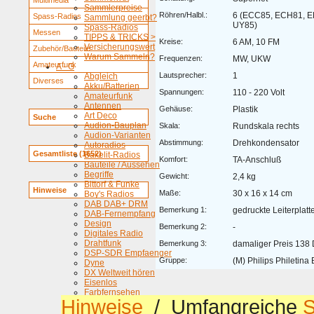
Multimedia
Sammlerpreise
Röhren/Halbl.:
6 (ECC85, ECH81, E
Spass-Radios
Sammlung geerbt?
UY85)
Spass-Radios
Messen
TIPPS & TRICKS >
Kreise:
6 AM, 10 FM
Versicherungswert
Zubehör/Bauteile
Warum Sammeln?
Frequenzen:
MW, UKW
Amateurfunk
A - G
Lautsprecher:
1
Abgleich
Diverses
Akku/Batterien
Spannungen:
110 - 220 Volt
Amateurfunk
Antennen
Gehäuse:
Plastik
Art Deco
Suche
Audion-Bauplan
Skala:
Rundskala rechts
Audion-Varianten
Abstimmung:
Drehkondensator
Autoradios
Gesamtliste (1652)
Bakelit-Radios
Komfort:
TA-Anschluß
Bauteile / Aussehen
Begriffe
Gewicht:
2,4 kg
Bittorf & Funke
Hinweise
Maße:
30 x 16 x 14 cm
Boy's Radios
DAB DAB+ DRM
Bemerkung 1:
gedruckte Leiterplatt
DAB-Fernempfang
Design
Bemerkung 2:
-
Digitales Radio
Drahtfunk
Bemerkung 3:
damaliger Preis 138
DSP-SDR Empfaenger
Gruppe:
(M) Philips Philetina
Dyne
DX Weltweit hören
Eisenlos
Farbfernsehen
Hinweise
/ Umfangreiche
S
Fernbedienungen
Fernseh-Ton