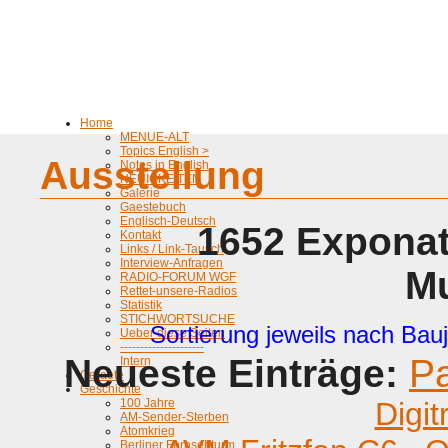
Home
MENUE-ALT
Topics English >
Ausstellung
Notes in English
NEUIGKEITEN
Galerie
Gaestebuch
Englisch-Deutsch
1652 Exponat
Kontakt
Links / Link-Tausch
Interview-Anfragen
M
RADIO-FORUM WGF
Rettet-unsere-Radios
Statistik
STICHWORTSUCHE
Sortierung jeweils nach Bauj
Ueber diese Seiten
---------------------
Neueste Einträge:
P
Intern
Geraete
Geschichte
100 Jahre
Digit
AM-Sender-Sterben
Atomkrieg
Berliner Fernsehturm