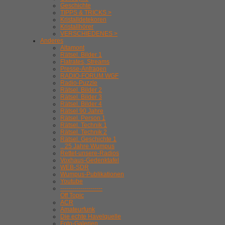
Geschichte
TIPPS & TRICKS >
Kristalldetekoren
Kristallhörer
VERSCHIEDENES >
Anderes
Altamont
Rätsel. Bilder 1
Flatrates, Streams
Presse-Anfragen
RADIO-FORUM WGF
Radio-Puzzle
Rätsel. Bilder 2
Rätsel. Bilder 3
Rätsel. Bilder 4
Rätsel 90 Jahre
Rätsel. Person 1
Rätsel. Technik 1
Rätsel. Technik 2
Rätsel. Geschichte 1
.. 25 Jahre Wumpus
Rettet-unsere-Radios
Voxhaus-Gedenktafel
WEB-SDR
Wumpus-Publikationen
Youtube
---------------------
Off Topic
ACR
Amateurfunk
Die echte Havelquelle
Foto-Galerien