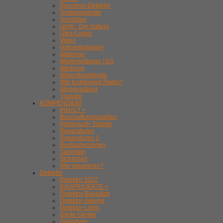
Synchron-Detektor
Tonbandgeräte
Tonmöbel
UKW - Der Anfang
Ultra-Linear
Video
Volksempfänger
Walkman
Weltempfänger / DX
Werbung
Widerstandskode
Wie funktioniert Radio?
Wissensstand
Youtube
KOMPENDIUM
INHALT >
Beschaffungsquellen
Fehlersuch-Tabelle
Reparaturen
Reparaturen 2
Restaurierungen
Sammeln
Sicherheit
Wie reparieren?
Detektor
Detektor 2022
BAUPROJEKTE >
Detektor-Bausätze
Detektor-Galerie
Detektor-Links
Gäste-Geräte
Gollodyne