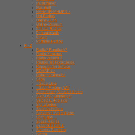
Musiktruhen
Nachhall
NAHAUFNAHMEN >
Not-Radios
Online-Buch
Online-Museum
Philetta-Radios
Phonotechnik
Player
Portable Radios
R - Z
Radio? Rundfunk?
Radio-Kameras
Radio Zukunft ?
Radios mit Textanzeige
Reparaturen Service
RÖHREN >
Röhrenprüfgeräte
Saba
.. Saba-Liste
.. Saba Freiburg WIII
Schaltbilder, Schaltbildlesen
SDR-DSP Empfänger
Selbstbau-Projekte
Signalgeber
Skalenscheiben
Skalenseil Seilantriebe
Schnurlos ...
Spass-Radios
s-plan Bibliothek
Stecker / Buchsen
Stereo