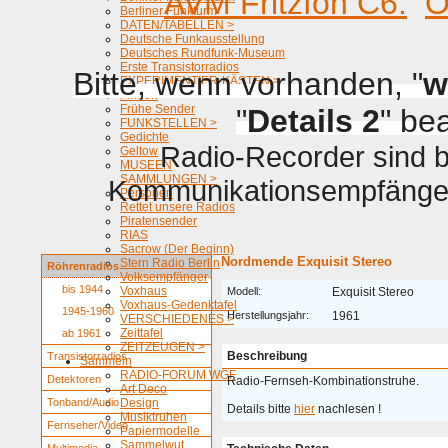
AVM Fritzfon C6.
O
Berliner Funkturm
DATEN/TABELLEN >
Deutsche Funkausstellung
Deutsches Rundfunk-Museum
Erste Transistorradios
Bitte, wenn vorhanden, "
w
EXPERIMENTIER-KÄSTEN >
Firmen
Frühe Sender
"
Details 2
" be
FUNKSTELLEN >
Gedichte
Radio-Recorder sind be
Geltow
MUSEEN
SAMMLUNGEN >
Kommunikationsempfänger 
Personen
Rettet unsere Radios
Piratensender
RIAS
Sacrow (Der Beginn)
Nordmende Exquisit Stereo
Stern Radio Berlin
Röhrenradios
Volksempfänger
bis 1944
Voxhaus
Modell:
Exquisit Stereo
Voxhaus-Gedenktafel
1945-1960
Herstellungsjahr:
1961
VERSCHIEDENES >
Zeittafel
ab 1961
ZEITZEUGEN >
Beschreibung
Transistorradios
Sammeln
RADIO-FORUM WGF
Detektoren
Radio-Fernseh-Kombinationstruhe.
Art Deco
Tonband/Audio
Design
Details bitte
hier
nachlesen !
Musiktruhen
Fernseher/Video
Papiermodelle
Sammelwut