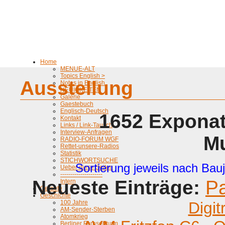
Home
MENUE-ALT
Topics English >
Ausstellung
Notes in English
NEUIGKEITEN
Galerie
Gaestebuch
Englisch-Deutsch
1652 Exponat
Kontakt
Links / Link-Tausch
Interview-Anfragen
M
RADIO-FORUM WGF
Rettet-unsere-Radios
Statistik
STICHWORTSUCHE
Sortierung jeweils nach Bauj
Ueber diese Seiten
---------------------
Neueste Einträge:
P
Intern
Geraete
Geschichte
100 Jahre
Digit
AM-Sender-Sterben
Atomkrieg
Berliner Fernsehturm