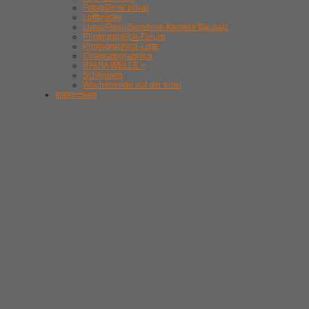
Fotogalerie privat
Luftbrücke
Lomo/Pearl/Somikron Kamera Bausatz
Photographica-Forum
Photographica-Liste
Cinematographica
RAUM-WELLE >
Schleusen
Wochenende auf der Insel
Impressum