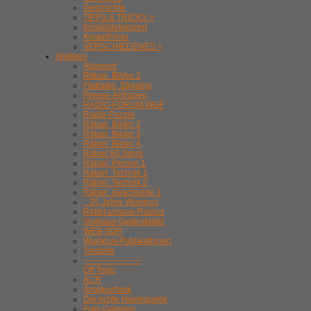
Geschichte
TIPPS & TRICKS >
Kristalldetekoren
Kristallhörer
VERSCHIEDENES >
Anderes
Altamont
Rätsel. Bilder 1
Flatrates, Streams
Presse-Anfragen
RADIO-FORUM WGF
Radio-Puzzle
Rätsel. Bilder 2
Rätsel. Bilder 3
Rätsel. Bilder 4
Rätsel 90 Jahre
Rätsel. Person 1
Rätsel. Technik 1
Rätsel. Technik 2
Rätsel. Geschichte 1
.. 25 Jahre Wumpus
Rettet-unsere-Radios
Voxhaus-Gedenktafel
WEB-SDR
Wumpus-Publikationen
Youtube
---------------------
Off Topic
ACR
Amateurfunk
Die echte Havelquelle
Foto-Galerien