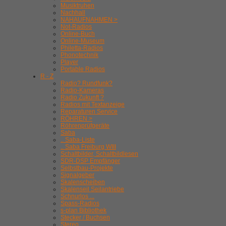
Musiktruhen
Nachhall
NAHAUFNAHMEN >
Not-Radios
Online-Buch
Online-Museum
Philetta-Radios
Phonotechnik
Player
Portable Radios
R - Z
Radio? Rundfunk?
Radio-Kameras
Radio Zukunft ?
Radios mit Textanzeige
Reparaturen Service
RÖHREN >
Röhrenprüfgeräte
Saba
.. Saba-Liste
.. Saba Freiburg WIII
Schaltbilder, Schaltbildlesen
SDR-DSP Empfänger
Selbstbau-Projekte
Signalgeber
Skalenscheiben
Skalenseil Seilantriebe
Schnurlos ...
Spass-Radios
s-plan Bibliothek
Stecker / Buchsen
Stereo