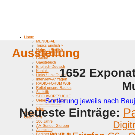
Home
MENUE-ALT
Topics English >
Ausstellung
Notes in English
NEUIGKEITEN
Galerie
Gaestebuch
Englisch-Deutsch
1652 Exponat
Kontakt
Links / Link-Tausch
Interview-Anfragen
M
RADIO-FORUM WGF
Rettet-unsere-Radios
Statistik
STICHWORTSUCHE
Sortierung jeweils nach Bauj
Ueber diese Seiten
---------------------
Neueste Einträge:
P
Intern
Geraete
Geschichte
100 Jahre
Digit
AM-Sender-Sterben
Atomkrieg
Berliner Fernsehturm