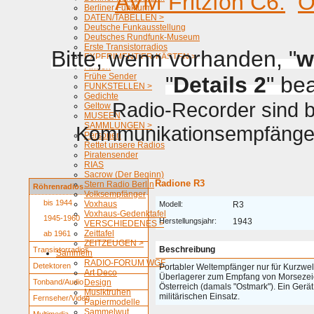
AVM Fritzfon C6.
O
Berliner Funkturm
DATEN/TABELLEN >
Deutsche Funkausstellung
Deutsches Rundfunk-Museum
Erste Transistorradios
Bitte, wenn vorhanden, "
w
EXPERIMENTIER-KÄSTEN >
Firmen
Frühe Sender
"
Details 2
" be
FUNKSTELLEN >
Gedichte
Radio-Recorder sind be
Geltow
MUSEEN
SAMMLUNGEN >
Kommunikationsempfänger 
Personen
Rettet unsere Radios
Piratensender
RIAS
Sacrow (Der Beginn)
Radione R3
Stern Radio Berlin
Röhrenradios
Volksempfänger
bis 1944
Voxhaus
Modell:
R3
Voxhaus-Gedenktafel
1945-1960
Herstellungsjahr:
1943
VERSCHIEDENES >
Zeittafel
ab 1961
ZEITZEUGEN >
Beschreibung
Transistorradios
Sammeln
RADIO-FORUM WGF
Detektoren
Portabler Weltempfänger nur für Kurzwell
Art Deco
Überlagerer zum Empfang von Morsezeich
Tonband/Audio
Design
Österreich (damals "Ostmark"). Ein Gerät
Musiktruhen
militärischen Einsatz.
Fernseher/Video
Papiermodelle
Sammelwut