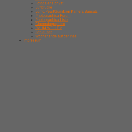
Fotogalerie privat
Luftbrücke
Lomo/Pearl/Somikron Kamera Bausatz
Photographica-Forum
Photographica-Liste
Cinematographica
RAUM-WELLE >
Schleusen
Wochenende auf der Insel
Impressum