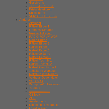
Geschichte
TIPPS & TRICKS >
Kristalldetekoren
Kristallhörer
VERSCHIEDENES >
Anderes
Altamont
Rätsel. Bilder 1
Flatrates, Streams
Presse-Anfragen
RADIO-FORUM WGF
Radio-Puzzle
Rätsel. Bilder 2
Rätsel. Bilder 3
Rätsel. Bilder 4
Rätsel 90 Jahre
Rätsel. Person 1
Rätsel. Technik 1
Rätsel. Technik 2
Rätsel. Geschichte 1
.. 25 Jahre Wumpus
Rettet-unsere-Radios
Voxhaus-Gedenktafel
WEB-SDR
Wumpus-Publikationen
Youtube
---------------------
Off Topic
ACR
Amateurfunk
Die echte Havelquelle
Foto-Galerien