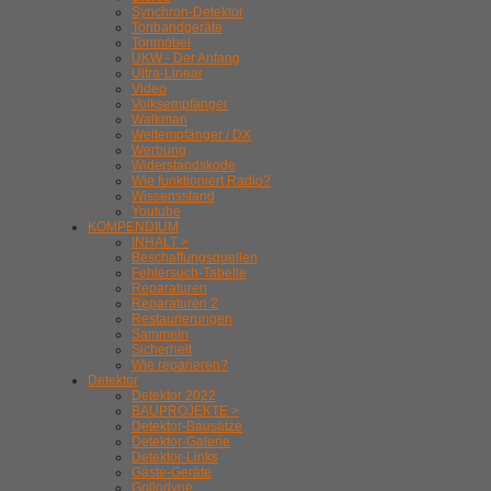
Synchron-Detektor
Tonbandgeräte
Tonmöbel
UKW - Der Anfang
Ultra-Linear
Video
Volksempfänger
Walkman
Weltempfänger / DX
Werbung
Widerstandskode
Wie funktioniert Radio?
Wissensstand
Youtube
KOMPENDIUM
INHALT >
Beschaffungsquellen
Fehlersuch-Tabelle
Reparaturen
Reparaturen 2
Restaurierungen
Sammeln
Sicherheit
Wie reparieren?
Detektor
Detektor 2022
BAUPROJEKTE >
Detektor-Bausätze
Detektor-Galerie
Detektor-Links
Gäste-Geräte
Gollodyne