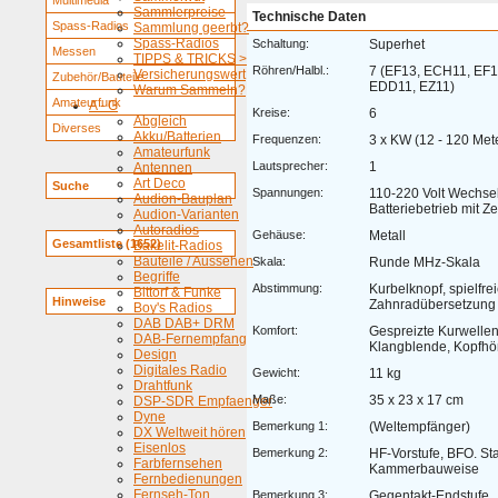
Multimedia
Sammlerpreise
Technische Daten
Spass-Radios
Sammlung geerbt?
Spass-Radios
Schaltung:
Superhet
Messen
TIPPS & TRICKS >
Röhren/Halbl.:
7 (EF13, ECH11, EF1
Versicherungswert
Zubehör/Bauteile
EDD11, EZ11)
Warum Sammeln?
Amateurfunk
A - G
Kreise:
6
Abgleich
Diverses
Akku/Batterien
Frequenzen:
3 x KW (12 - 120 Met
Amateurfunk
Lautsprecher:
1
Antennen
Art Deco
Suche
Spannungen:
110-220 Volt Wechsel
Audion-Bauplan
Batteriebetrieb mit Z
Audion-Varianten
Autoradios
Gehäuse:
Metall
Gesamtliste (1652)
Bakelit-Radios
Bauteile / Aussehen
Skala:
Runde MHz-Skala
Begriffe
Abstimmung:
Kurbelknopf, spielfre
Bittorf & Funke
Hinweise
Zahnradübersetzung
Boy's Radios
DAB DAB+ DRM
Komfort:
Gespreizte Kurwellen
DAB-Fernempfang
Klangblende, Kopfhö
Design
Digitales Radio
Gewicht:
11 kg
Drahtfunk
Maße:
35 x 23 x 17 cm
DSP-SDR Empfaenger
Dyne
Bemerkung 1:
(Weltempfänger)
DX Weltweit hören
Eisenlos
Bemerkung 2:
HF-Vorstufe, BFO. Sta
Farbfernsehen
Kammerbauweise
Fernbedienungen
Fernseh-Ton
Bemerkung 3:
Gegentakt-Endstufe