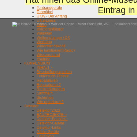
Synchron-Detektor
Eintrag i
Tonbandgeräte
Tonmöbel
UKW - Der Anfang
Ultra-Linear
© 1996/2026 Wumpus Welt der Radios. Rainer Steinfuehr,
WGF
| Besucherzähler
Video
Volksempfänger
Walkman
Weltempfänger / DX
Werbung
Widerstandskode
Wie funktioniert Radio?
Wissensstand
Youtube
KOMPENDIUM
INHALT >
Beschaffungsquellen
Fehlersuch-Tabelle
Reparaturen
Reparaturen 2
Restaurierungen
Sammeln
Sicherheit
Wie reparieren?
Detektor
Detektor 2022
BAUPROJEKTE >
Detektor-Bausätze
Detektor-Galerie
Detektor-Links
Gäste-Geräte
Gollodyne