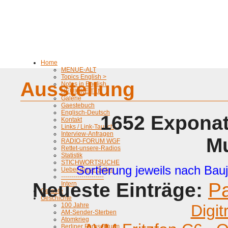
Home
MENUE-ALT
Topics English >
Ausstellung
Notes in English
NEUIGKEITEN
Galerie
Gaestebuch
Englisch-Deutsch
1652 Exponat
Kontakt
Links / Link-Tausch
Interview-Anfragen
M
RADIO-FORUM WGF
Rettet-unsere-Radios
Statistik
STICHWORTSUCHE
Sortierung jeweils nach Bauj
Ueber diese Seiten
---------------------
Neueste Einträge:
P
Intern
Geraete
Geschichte
100 Jahre
Digit
AM-Sender-Sterben
Atomkrieg
Berliner Fernsehturm