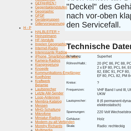
GEFAHREN !
"Deckel" des Gehä
Gegentaktendstufen
Geographic
nach vor-oben kla
GFGF
Gerätegruppen
den Servicefall.
Gittervorspannung
H - P
HALBLEITER >
Heinzelmann
HF-Vorstufe
Ingelen Geographic
Technische Date
Internet-Radio
Interessante Radios
iPhone, Smartphones, usw.
Schaltung:
Superhet
Kamera-Radios
Röhren/Halbl.:
20 (PC 86, PC 88, PC
Klangregelung
2 x EF 80, PCL 84, 
Knoepfe
82, EBC 91, PCF 80, 
Kommunikations-Empfänger
EF 80, PCL 82, PM 8
Kopfhörer
Kraftwerk
Kreise:
?
Belamie
Lautsprecher
Frequenzen:
VHF Band I und III, 
Letzte AM-Sender
UKW
Loop-Antennen
Lautsprecher:
8 (6 permanent-dyna
Membra-Katalog
elektrostatisch)
Messen
MHG-Schaltung
Spannungen:
220 Volt Wechselstr
Mikrofone
Miniatur-Radios
Gehäuse:
Holz
Modern-zu-alt Verbinden
Morphy Richards
Skala:
Radio: rechteckig
Multimedia