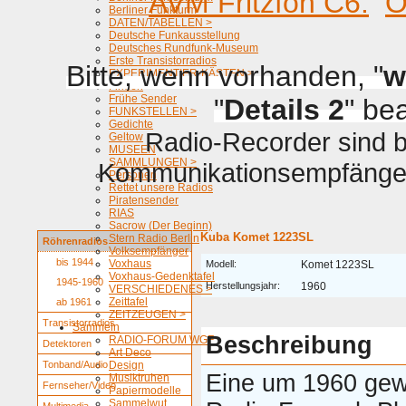
AVM Fritzfon C6.
O
Berliner Funkturm
DATEN/TABELLEN >
Deutsche Funkausstellung
Deutsches Rundfunk-Museum
Erste Transistorradios
Bitte, wenn vorhanden, "
w
EXPERIMENTIER-KÄSTEN >
Firmen
Frühe Sender
"
Details 2
" be
FUNKSTELLEN >
Gedichte
Radio-Recorder sind be
Geltow
MUSEEN
SAMMLUNGEN >
Kommunikationsempfänger 
Personen
Rettet unsere Radios
Piratensender
RIAS
Sacrow (Der Beginn)
Kuba Komet 1223SL
Stern Radio Berlin
Röhrenradios
Volksempfänger
bis 1944
Voxhaus
Modell:
Komet 1223SL
Voxhaus-Gedenktafel
1945-1960
Herstellungsjahr:
1960
VERSCHIEDENES >
Zeittafel
ab 1961
ZEITZEUGEN >
Transistorradios
Sammeln
Beschreibung
RADIO-FORUM WGF
Detektoren
Art Deco
Tonband/Audio
Design
Eine um 1960 ge
Musiktruhen
Fernseher/Video
Papiermodelle
Sammelwut