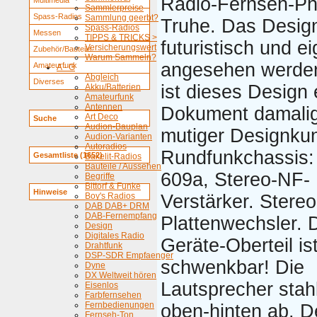
Radio-Fernseh-Ph
Multimedia
Sammlerpreise
Spass-Radios
Sammlung geerbt?
Truhe. Das Design
Spass-Radios
Messen
TIPPS & TRICKS >
futuristisch und ei
Versicherungswert
Zubehör/Bauteile
Warum Sammeln?
angesehen werde
Amateurfunk
A - G
Abgleich
Diverses
ist dieses Design 
Akku/Batterien
Amateurfunk
Antennen
Dokument damali
Art Deco
Suche
Audion-Bauplan
mutiger Designkun
Audion-Varianten
Autoradios
Rundfunkchassis: 
Gesamtliste (1652)
Bakelit-Radios
Bauteile / Aussehen
609a, Stereo-NF-
Begriffe
Bittorf & Funke
Hinweise
Boy's Radios
Verstärker. Stereo
DAB DAB+ DRM
DAB-Fernempfang
Plattenwechsler. 
Design
Digitales Radio
Geräte-Oberteil is
Drahtfunk
DSP-SDR Empfaenger
schwenkbar! Die
Dyne
DX Weltweit hören
Lautsprecher stah
Eisenlos
Farbfernsehen
Fernbedienungen
oben-hinten ab. D
Fernseh-Ton