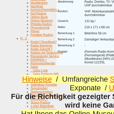
Abstimmung:
Radio: Drehko, TV: 
Musiktruhen
UHF durchstimmbar
Nachhall
NAHAUFNAHMEN >
Komfort:
VHF: Motorkanalwähl
Not-Radios
durchstimmbar
Online-Buch
Online-Museum
Gewicht:
131 kg !
Philetta-Radios
Maße:
216 x 171 x 68 cm
Phonotechnik
Player
Bemerkung 1:
Bildröhre 59 cm
Portable Radios
R - Z
Bemerkung 2:
Damaliger Verkaufspr
Radio? Rundfunk?
Radio-Kameras
Bemerkung 3:
-
Radio Zukunft ?
Gruppe:
(Fernseh-Radio-Komb
Radios mit Textanzeige
(Fernsehgerät) (Platt
Reparaturen Service
(Musiktruhe) (HiFi) (
RÖHREN >
Komet 1223SL
Röhrenprüfgeräte
Saba
.. Saba-Liste
.. Saba Freiburg WIII
Hinweise
/ Umfangreiche
S
Schaltbilder, Schaltbildlesen
SDR-DSP Empfänger
Selbstbau-Projekte
Exponate /
U
Signalgeber
Skalenscheiben
Für die Richtigkeit gezeigter
Skalenseil Seilantriebe
Schnurlos ...
Spass-Radios
wird keine G
s-plan Bibliothek
Stecker / Buchsen
Hat Ihnen das Online-Museu
Stereo