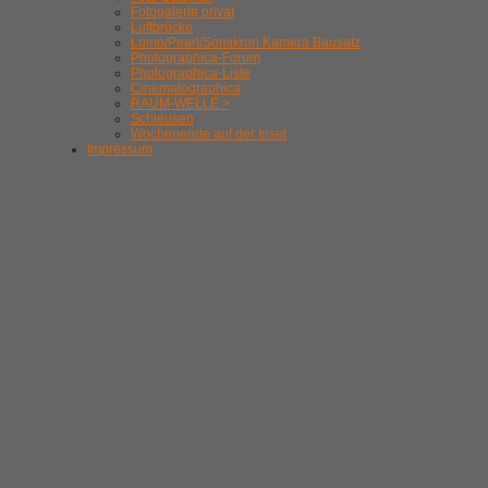
Fotogalerie privat
Luftbrücke
Lomo/Pearl/Somikron Kamera Bausatz
Photographica-Forum
Photographica-Liste
Cinematographica
RAUM-WELLE >
Schleusen
Wochenende auf der Insel
Impressum