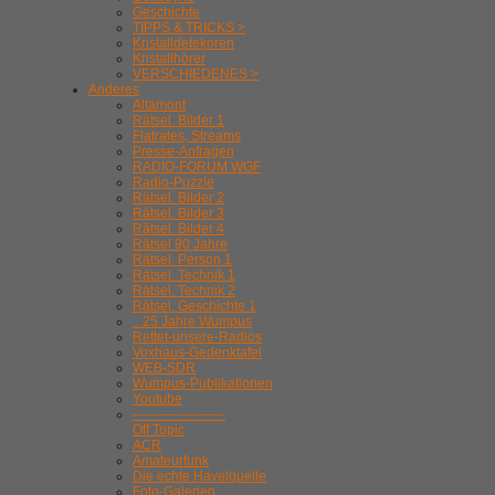
Geschichte
TIPPS & TRICKS >
Kristalldetekoren
Kristallhörer
VERSCHIEDENES >
Anderes
Altamont
Rätsel. Bilder 1
Flatrates, Streams
Presse-Anfragen
RADIO-FORUM WGF
Radio-Puzzle
Rätsel. Bilder 2
Rätsel. Bilder 3
Rätsel. Bilder 4
Rätsel 90 Jahre
Rätsel. Person 1
Rätsel. Technik 1
Rätsel. Technik 2
Rätsel. Geschichte 1
.. 25 Jahre Wumpus
Rettet-unsere-Radios
Voxhaus-Gedenktafel
WEB-SDR
Wumpus-Publikationen
Youtube
---------------------
Off Topic
ACR
Amateurfunk
Die echte Havelquelle
Foto-Galerien