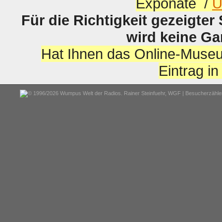
Exponate /
U
Für die Richtigkeit gezeigter
wird keine G
Hat Ihnen das Online-Museu
Eintrag i
© 1996/2026 Wumpus Welt der Radios. Rainer Steinfuehr,
WGF
| Besucherzähler