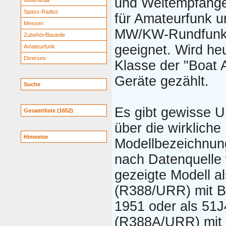
und Weltempfänge
Multimedia
Spass-Radios
für Amateurfunk u
Messen
MW/KW-Rundfunk
Zubehör/Bauteile
geeignet. Wird he
Amateurfunk
Diverses
Klasse der "Boat 
Geräte gezählt.
Suche
Es gibt gewisse U
Gesamtliste (1652)
über die wirkliche
Hinweise
Modellbezeichnun
nach Datenquelle 
gezeigte Modell a
(R388/URR) mit B
1951 oder als 51J
(R388A/URR) mit 