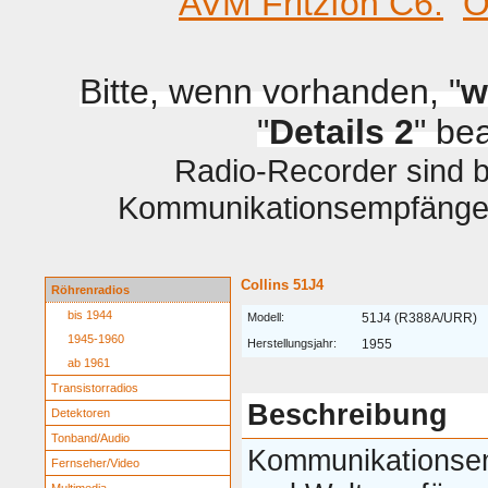
AVM Fritzfon C6.
O
Bitte, wenn vorhanden, "
w
"
Details 2
" be
Radio-Recorder sind be
Kommunikationsempfänger 
Collins 51J4
Röhrenradios
bis 1944
Modell:
51J4 (R388A/URR)
1945-1960
Herstellungsjahr:
1955
ab 1961
Transistorradios
Beschreibung
Detektoren
Tonband/Audio
Kommunikationse
Fernseher/Video