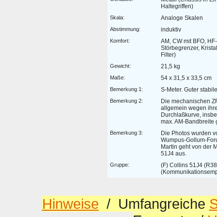
Haltegriffen)
Skala:
Analoge Skalen
Abstimmung:
induktiv
Komfort:
AM, CW mit BFO, HF-
Störbegrenzer, Krista
Filter)
Gewicht:
21,5 kg
Maße:
54 x 31,5 x 33,5 cm
Bemerkung 1:
S-Meter. Guter stabi
Bemerkung 2:
Die mechanischen ZF
allgemein wegen ihre
Durchlaßkurve, insbe
max. AM-Bandbreite g
Bemerkung 3:
Die Photos wurden v
Wumpus-Gollum-Forum
Martin geht von der
51J4 aus.
Gruppe:
(F) Collins 51J4 (R
(Kommunikationsemp
Hinweise
/ Umfangreiche
S