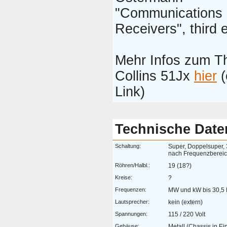
"Communications
Receivers", third e
Mehr Infos zum 
Collins 51Jx
hier
(
Link)
Technische Date
Schaltung:
Super, Doppelsuper, 
nach Frequenzberei
Röhren/Halbl.:
19 (18?)
Kreise:
?
Frequenzen:
MW und kW bis 30,5
Lautsprecher:
kein (extern)
Spannungen:
115 / 220 Volt
Gehäuse:
Metall (Chassis in Ei