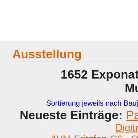
Home
Geraete
Geschichte
Sammeln
A - G
H - P
R -
Ausstellung
1652 Exponat
M
Sortierung jeweils nach Bauj
Neueste Einträge:
P
Digit