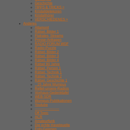
Geschichte
TIPPS & TRICKS >
Kristalldetekoren
Kristallhörer
VERSCHIEDENES >
Anderes
Altamont
Rätsel. Bilder 1
Flatrates, Streams
Presse-Anfragen
RADIO-FORUM WGF
Radio-Puzzle
Rätsel. Bilder 2
Rätsel. Bilder 3
Rätsel. Bilder 4
Rätsel 90 Jahre
Rätsel. Person 1
Rätsel. Technik 1
Rätsel. Technik 2
Rätsel. Geschichte 1
.. 25 Jahre Wumpus
Rettet-unsere-Radios
Voxhaus-Gedenktafel
WEB-SDR
Wumpus-Publikationen
Youtube
---------------------
Off Topic
ACR
Amateurfunk
Die echte Havelquelle
Foto-Galerien