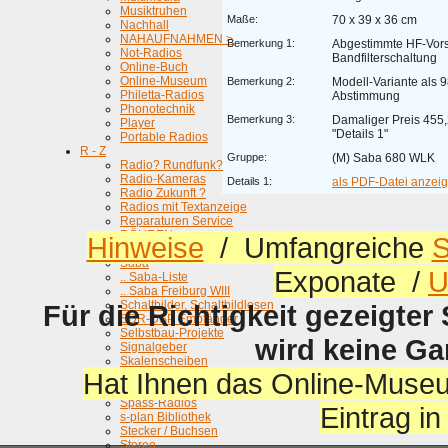
Musiktruhen
Maße:
70 x 39 x 36 cm
Nachhall
NAHAUFNAHMEN >
Bemerkung 1:
Abgestimmte HF-Vorst
Not-Radios
Bandfilterschaltung
Online-Buch
Online-Museum
Bemerkung 2:
Modell-Variante als 
Philetta-Radios
Abstimmung
Phonotechnik
Bemerkung 3:
Damaliger Preis 455,
Player
"Details 1"
Portable Radios
R - Z
Gruppe:
(M) Saba 680 WLK
Radio? Rundfunk?
Radio-Kameras
Details 1:
als PDF-Datei anzeige
Radio Zukunft ?
Radios mit Textanzeige
Reparaturen Service
RÖHREN >
Hinweise
/ Umfangreiche
S
Röhrenprüfgeräte
Saba
Exponate /
U
.. Saba-Liste
.. Saba Freiburg WIII
Schaltbilder, Schaltbildlesen
Für die Richtigkeit gezeigter
SDR-DSP Empfänger
Selbstbau-Projekte
wird keine G
Signalgeber
Skalenscheiben
Hat Ihnen das Online-Museu
Skalenseil Seilantriebe
Schnurlos ...
Spass-Radios
Eintrag i
s-plan Bibliothek
Stecker / Buchsen
Stereo