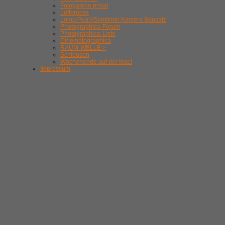
Fotogalerie privat
Luftbrücke
Lomo/Pearl/Somikron Kamera Bausatz
Photographica-Forum
Photographica-Liste
Cinematographica
RAUM-WELLE >
Schleusen
Wochenende auf der Insel
Impressum