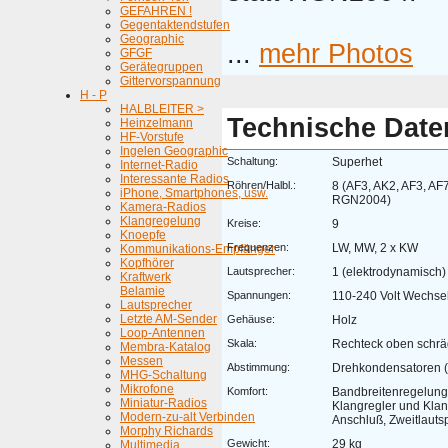
GEFAHREN !
Gegentaktendstufen
Geographic
...
mehr Photos
GFGF
Gerätegruppen
Gittervorspannung
H - P
HALBLEITER >
Technische Date
Heinzelmann
HF-Vorstufe
Ingelen Geographic
Schaltung:
Superhet
Internet-Radio
Interessante Radios
Röhren/Halbl.:
8 (AF3, AK2, AF3, AF7
iPhone, Smartphones, usw.
RGN2004)
Kamera-Radios
Klangregelung
Kreise:
9
Knoepfe
Frequenzen:
LW, MW, 2 x KW
Kommunikations-Empfänger
Kopfhörer
Lautsprecher:
1 (elektrodynamisch)
Kraftwerk
Belamie
Spannungen:
110-240 Volt Wechse
Lautsprecher
Letzte AM-Sender
Gehäuse:
Holz
Loop-Antennen
Skala:
Rechteck oben schräg
Membra-Katalog
Messen
Abstimmung:
Drehkondensatoren (
MHG-Schaltung
Mikrofone
Komfort:
Bandbreitenregelung (w
Miniatur-Radios
Klangregler und Klan
Modern-zu-alt Verbinden
Anschluß, Zweitlaut
Morphy Richards
Gewicht:
29 kg
Multimedia