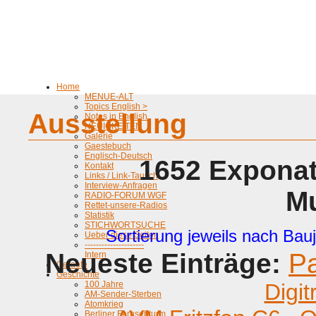
Home
MENUE-ALT
Topics English >
Ausstellung
Notes in English
NEUIGKEITEN
Galerie
Gaestebuch
Englisch-Deutsch
1652 Exponat
Kontakt
Links / Link-Tausch
Interview-Anfragen
M
RADIO-FORUM WGF
Rettet-unsere-Radios
Statistik
STICHWORTSUCHE
Sortierung jeweils nach Bauj
Ueber diese Seiten
---------------------
Neueste Einträge:
P
Intern
Geraete
Geschichte
100 Jahre
Digit
AM-Sender-Sterben
Atomkrieg
Berliner Fernsehturm