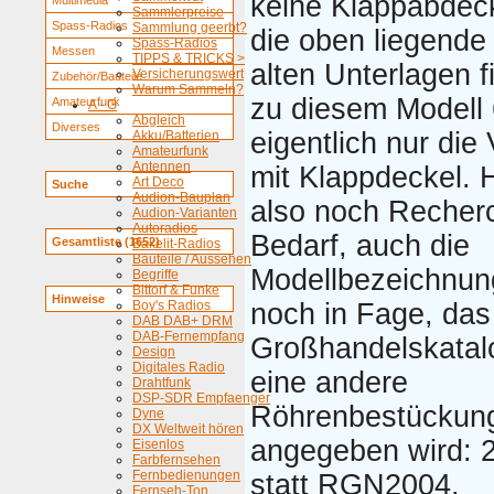
keine Klappabdec
Multimedia
Sammlerpreise
Spass-Radios
Sammlung geerbt?
die oben liegende 
Spass-Radios
Messen
TIPPS & TRICKS >
alten Unterlagen 
Versicherungswert
Zubehör/Bauteile
Warum Sammeln?
zu diesem Model
Amateurfunk
A - G
Abgleich
Diverses
eigentlich nur die 
Akku/Batterien
Amateurfunk
Antennen
mit Klappdeckel. H
Art Deco
Suche
Audion-Bauplan
also noch Recher
Audion-Varianten
Autoradios
Bedarf, auch die
Gesamtliste (1652)
Bakelit-Radios
Bauteile / Aussehen
Modellbezeichnun
Begriffe
Bittorf & Funke
Hinweise
Boy's Radios
noch in Fage, das
DAB DAB+ DRM
DAB-Fernempfang
Großhandelskatal
Design
Digitales Radio
eine andere
Drahtfunk
DSP-SDR Empfaenger
Röhrenbestückun
Dyne
DX Weltweit hören
angegeben wird: 
Eisenlos
Farbfernsehen
Fernbedienungen
statt RGN2004.
Fernseh-Ton