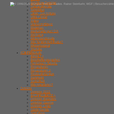
Synchron-Detektor
© 1996/2026 Wumpus Welt der Radios. Rainer Steinfuehr,
WGF
| Besucherzähler
Tonbandgeräte
Tonmöbel
UKW - Der Anfang
Ultra-Linear
Video
Volksempfänger
Walkman
Weltempfänger / DX
Werbung
Widerstandskode
Wie funktioniert Radio?
Wissensstand
Youtube
KOMPENDIUM
INHALT >
Beschaffungsquellen
Fehlersuch-Tabelle
Reparaturen
Reparaturen 2
Restaurierungen
Sammeln
Sicherheit
Wie reparieren?
Detektor
Detektor 2022
BAUPROJEKTE >
Detektor-Bausätze
Detektor-Galerie
Detektor-Links
Gäste-Geräte
Gollodyne