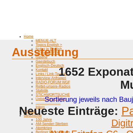
Home
MENUE-ALT
Topics English >
Ausstellung
Notes in English
NEUIGKEITEN
Galerie
Gaestebuch
Englisch-Deutsch
1652 Exponat
Kontakt
Links / Link-Tausch
Interview-Anfragen
M
RADIO-FORUM WGF
Rettet-unsere-Radios
Statistik
STICHWORTSUCHE
Sortierung jeweils nach Bauj
Ueber diese Seiten
---------------------
Neueste Einträge:
P
Intern
Geraete
Geschichte
100 Jahre
Digit
AM-Sender-Sterben
Atomkrieg
Berliner Fernsehturm