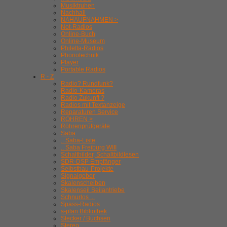
Musiktruhen
Nachhall
NAHAUFNAHMEN >
Not-Radios
Online-Buch
Online-Museum
Philetta-Radios
Phonotechnik
Player
Portable Radios
R - Z
Radio? Rundfunk?
Radio-Kameras
Radio Zukunft ?
Radios mit Textanzeige
Reparaturen Service
RÖHREN >
Röhrenprüfgeräte
Saba
.. Saba-Liste
.. Saba Freiburg WIII
Schaltbilder, Schaltbildlesen
SDR-DSP Empfänger
Selbstbau-Projekte
Signalgeber
Skalenscheiben
Skalenseil Seilantriebe
Schnurlos ...
Spass-Radios
s-plan Bibliothek
Stecker / Buchsen
Stereo