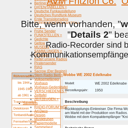
AVM Fritzfon C6.
O
Berliner Funkturm
DATEN/TABELLEN >
Deutsche Funkausstellung
Deutsches Rundfunk-Museum
Erste Transistorradios
Bitte, wenn vorhanden, "
w
EXPERIMENTIER-KÄSTEN >
Firmen
Frühe Sender
"
Details 2
" be
FUNKSTELLEN >
Gedichte
Radio-Recorder sind be
Geltow
MUSEEN
SAMMLUNGEN >
Kommunikationsempfänger 
Personen
Rettet unsere Radios
Piratensender
RIAS
Sacrow (Der Beginn)
Wobbe WE 2002 Edelknabe
Stern Radio Berlin
Röhrenradios
Volksempfänger
bis 1944
Voxhaus
Modell:
WE 2002 Edelknabe 
Voxhaus-Gedenktafel
1945-1960
Herstellungsjahr:
1950
VERSCHIEDENES >
Zeittafel
ab 1961
ZEITZEUGEN >
Beschreibung
Transistorradios
Sammeln
RADIO-FORUM WGF
Detektoren
Rückkopplungs-Einkreiser. Die Firma Wo
Art Deco
am Markt mit der Produktion von Radios
Tonband/Audio
Design
Wobbe mit dem Kompaktempfänger "Knir
Musiktruhen
Fernseher/Video
Papiermodelle
Sammelwut