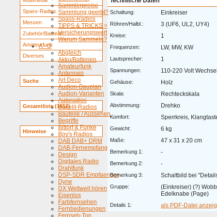
Multimedia
Technische Daten
Sammlerpreise
Spass-Radios
Sammlung geerbt?
Schaltung:
Einkreiser
Spass-Radios
Messen
Röhren/Halbl.:
3 (UF6, UL2, UY4)
TIPPS & TRICKS >
Versicherungswert
Zubehör/Bauteile
Kreise:
1
Warum Sammeln?
Amateurfunk
A - G
Frequenzen:
LW, MW, KW
Abgleich
Diverses
Lautsprecher:
1
Akku/Batterien
Amateurfunk
Spannungen:
110-220 Volt Wechse
Antennen
Art Deco
Suche
Gehäuse:
Holz
Audion-Bauplan
Audion-Varianten
Skala:
Rechteckskala
Autoradios
Abstimmung:
Drehko
Gesamtliste (1652)
Bakelit-Radios
Bauteile / Aussehen
Komfort:
Sperrkreis, Klangtast
Begriffe
Bittorf & Funke
Gewicht:
6 kg
Hinweise
Boy's Radios
Maße:
47 x 31 x 20 cm
DAB DAB+ DRM
DAB-Fernempfang
Bemerkung 1:
-
Design
Digitales Radio
Bemerkung 2:
-
Drahtfunk
DSP-SDR Empfaenger
Bemerkung 3:
Schaltbild bei "Detail
Dyne
Gruppe:
(Einkreiser) (?) Wo
DX Weltweit hören
Edelknabe (Page)
Eisenlos
Farbfernsehen
Details 1:
als PDF-Datei anzeige
Fernbedienungen
Fernseh-Ton