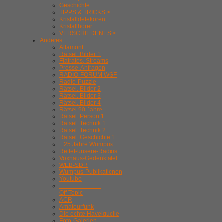
Geschichte
TIPPS & TRICKS >
Kristalldetekoren
Kristallhörer
VERSCHIEDENES >
Anderes
Altamont
Rätsel. Bilder 1
Flatrates, Streams
Presse-Anfragen
RADIO-FORUM WGF
Radio-Puzzle
Rätsel. Bilder 2
Rätsel. Bilder 3
Rätsel. Bilder 4
Rätsel 90 Jahre
Rätsel. Person 1
Rätsel. Technik 1
Rätsel. Technik 2
Rätsel. Geschichte 1
.. 25 Jahre Wumpus
Rettet-unsere-Radios
Voxhaus-Gedenktafel
WEB-SDR
Wumpus-Publikationen
Youtube
---------------------
Off Topic
ACR
Amateurfunk
Die echte Havelquelle
Foto-Galerien