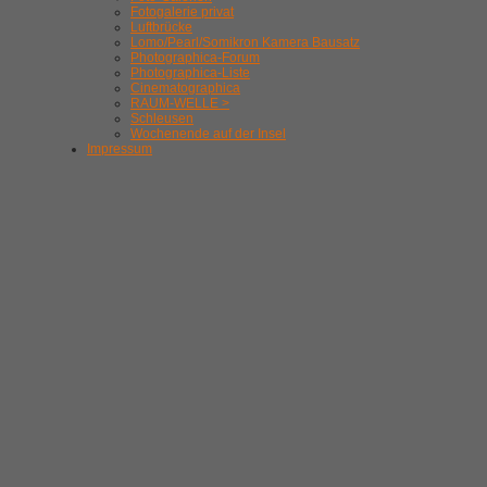
Fotogalerie privat
Luftbrücke
Lomo/Pearl/Somikron Kamera Bausatz
Photographica-Forum
Photographica-Liste
Cinematographica
RAUM-WELLE >
Schleusen
Wochenende auf der Insel
Impressum