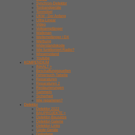
Synchron-Detektor
Tonbandgeräte
Tonmöbel
UKW - Der Anfang
Ultra-Linear
Video
Volksempfänger
Walkman
Weltempfänger / DX
Werbung
Widerstandskode
Wie funktioniert Radio?
Wissensstand
Youtube
KOMPENDIUM
INHALT >
Beschaffungsquellen
Fehlersuch-Tabelle
Reparaturen
Reparaturen 2
Restaurierungen
Sammeln
Sicherheit
Wie reparieren?
Detektor
Detektor 2022
BAUPROJEKTE >
Detektor-Bausätze
Detektor-Galerie
Detektor-Links
Gäste-Geräte
Gollodyne