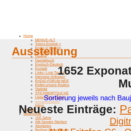
Home
MENUE-ALT
Topics English >
Ausstellung
Notes in English
NEUIGKEITEN
Galerie
Gaestebuch
Englisch-Deutsch
1652 Exponat
Kontakt
Links / Link-Tausch
Interview-Anfragen
M
RADIO-FORUM WGF
Rettet-unsere-Radios
Statistik
STICHWORTSUCHE
Sortierung jeweils nach Bauj
Ueber diese Seiten
---------------------
Neueste Einträge:
P
Intern
Geraete
Geschichte
100 Jahre
Digit
AM-Sender-Sterben
Atomkrieg
Berliner Fernsehturm