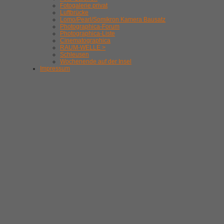
Fotogalerie privat
Luftbrücke
Lomo/Pearl/Somikron Kamera Bausatz
Photographica-Forum
Photographica-Liste
Cinematographica
RAUM-WELLE >
Schleusen
Wochenende auf der Insel
Impressum