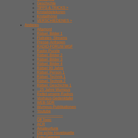
Geschichte
TIPPS & TRICKS >
Kristalldetekoren
Kristallhörer
VERSCHIEDENES >
Anderes
Altamont
Rätsel. Bilder 1
Flatrates, Streams
Presse-Anfragen
RADIO-FORUM WGF
Radio-Puzzle
Rätsel. Bilder 2
Rätsel. Bilder 3
Rätsel. Bilder 4
Rätsel 90 Jahre
Rätsel. Person 1
Rätsel. Technik 1
Rätsel. Technik 2
Rätsel. Geschichte 1
.. 25 Jahre Wumpus
Rettet-unsere-Radios
Voxhaus-Gedenktafel
WEB-SDR
Wumpus-Publikationen
Youtube
---------------------
Off Topic
ACR
Amateurfunk
Die echte Havelquelle
Foto-Galerien