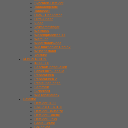
Synchron-Detektor
Tonbandgeräte
Tonmöbel
UKW - Der Anfang
Ultra-Linear
Video
Volksempfänger
Walkman
Weltempfänger / DX
Werbung
Widerstandskode
Wie funktioniert Radio?
Wissensstand
Youtube
KOMPENDIUM
INHALT >
Beschaffungsquellen
Fehlersuch-Tabelle
Reparaturen
Reparaturen 2
Restaurierungen
Sammeln
Sicherheit
Wie reparieren?
Detektor
Detektor 2022
BAUPROJEKTE >
Detektor-Bausätze
Detektor-Galerie
Detektor-Links
Gäste-Geräte
Gollodyne