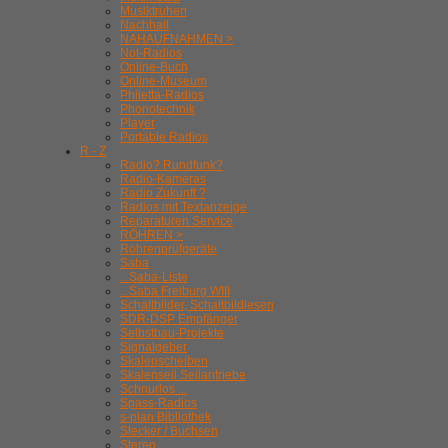
Musiktruhen
Nachhall
NAHAUFNAHMEN >
Not-Radios
Online-Buch
Online-Museum
Philetta-Radios
Phonotechnik
Player
Portable Radios
R - Z
Radio? Rundfunk?
Radio-Kameras
Radio Zukunft ?
Radios mit Textanzeige
Reparaturen Service
RÖHREN >
Röhrenprüfgeräte
Saba
.. Saba-Liste
.. Saba Freiburg WIII
Schaltbilder, Schaltbildlesen
SDR-DSP Empfänger
Selbstbau-Projekte
Signalgeber
Skalenscheiben
Skalenseil Seilantriebe
Schnurlos ...
Spass-Radios
s-plan Bibliothek
Stecker / Buchsen
Stereo