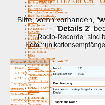
AVM Fritzfon C6.
O
Berliner Funkturm
DATEN/TABELLEN >
Deutsche Funkausstellung
Deutsches Rundfunk-Museum
Erste Transistorradios
Bitte, wenn vorhanden, "
w
EXPERIMENTIER-KÄSTEN >
Firmen
Frühe Sender
"
Details 2
" be
FUNKSTELLEN >
Gedichte
Radio-Recorder sind be
Geltow
MUSEEN
SAMMLUNGEN >
Kommunikationsempfänger 
Personen
Rettet unsere Radios
Piratensender
RIAS
Sacrow (Der Beginn)
Schaub 591
Stern Radio Berlin
Röhrenradios
Volksempfänger
bis 1944
Voxhaus
Modell:
591
Voxhaus-Gedenktafel
1945-1960
Herstellungsjahr:
1937
VERSCHIEDENES >
Zeittafel
ab 1961
ZEITZEUGEN >
Beschreibung
Transistorradios
Sammeln
RADIO-FORUM WGF
Detektoren
Geradeaus-Rückkopplungs-Einkreiser mi
Art Deco
Design
Tonband/Audio
Design
Musiktruhen
Fernseher/Video
Papiermodelle
Technische Daten
Sammelwut