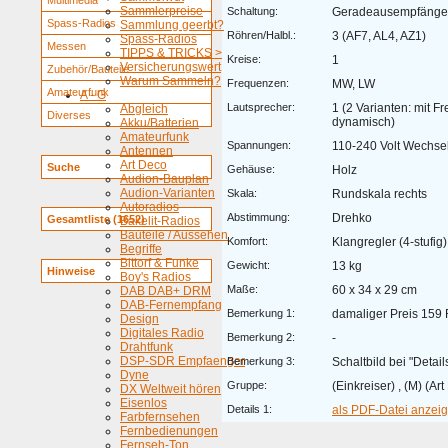
Multimedia
Sammlerpreise
Schaltung:
Geradeausempfänge
Spass-Radios
Sammlung geerbt?
Röhren/Halbl.:
3 (AF7, AL4, AZ1)
Spass-Radios
Messen
TIPPS & TRICKS >
Kreise:
1
Versicherungswert
Zubehör/Bauteile
Warum Sammeln?
Frequenzen:
MW, LW
Amateurfunk
A - G
Lautsprecher:
1 (2 Varianten: mit F
Abgleich
Diverses
dynamisch)
Akku/Batterien
Amateurfunk
Spannungen:
110-240 Volt Wechsel
Antennen
Art Deco
Suche
Gehäuse:
Holz
Audion-Bauplan
Audion-Varianten
Skala:
Rundskala rechts
Autoradios
Abstimmung:
Drehko
Gesamtliste (1652)
Bakelit-Radios
Bauteile / Aussehen
Komfort:
Klangregler (4-stufig)
Begriffe
Bittorf & Funke
Gewicht:
13 kg
Hinweise
Boy's Radios
Maße:
60 x 34 x 29 cm
DAB DAB+ DRM
DAB-Fernempfang
Bemerkung 1:
damaliger Preis 159
Design
Digitales Radio
Bemerkung 2:
-
Drahtfunk
DSP-SDR Empfaenger
Bemerkung 3:
Schaltbild bei "Detail
Dyne
Gruppe:
(Einkreiser) , (M) (A
DX Weltweit hören
Eisenlos
Details 1:
als PDF-Datei anzeige
Farbfernsehen
Fernbedienungen
Fernseh-Ton