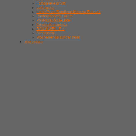
Fotogalerie privat
Luftbrücke
Lomo/Pearl/Somikron Kamera Bausatz
Photographica-Forum
Photographica-Liste
Cinematographica
RAUM-WELLE >
Schleusen
Wochenende auf der Insel
Impressum