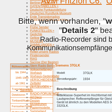
AVM Fritzfon C6.
O
Berliner Funkturm
DATEN/TABELLEN >
Deutsche Funkausstellung
Deutsches Rundfunk-Museum
Erste Transistorradios
Bitte, wenn vorhanden, "
w
EXPERIMENTIER-KÄSTEN >
Firmen
Frühe Sender
"
Details 2
" be
FUNKSTELLEN >
Gedichte
Radio-Recorder sind be
Geltow
MUSEEN
SAMMLUNGEN >
Kommunikationsempfänger 
Personen
Rettet unsere Radios
Piratensender
RIAS
Sacrow (Der Beginn)
Siemens 37GLK
Stern Radio Berlin
Röhrenradios
Volksempfänger
bis 1944
Voxhaus
Modell:
37GLK
Voxhaus-Gedenktafel
1945-1960
Herstellungsjahr:
1934
VERSCHIEDENES >
Zeittafel
ab 1961
ZEITZEUGEN >
Beschreibung
Transistorradios
Sammeln
RADIO-FORUM WGF
Detektoren
Mittelklasse-Superhet im Hochformat mi
Art Deco
Lautsprecher. Reflexempfänger für Glei
Tonband/Audio
Design
Gerät ist ähnlich zu den Modellen AEG 
Musiktruhen
332GLK.
Fernseher/Video
Papiermodelle
Sammelwut