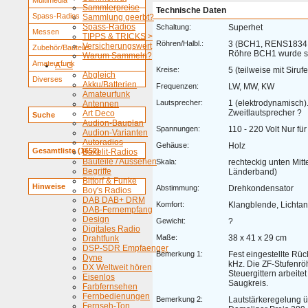
Multimedia
Sammlerpreise
Technische Daten
Spass-Radios
Sammlung geerbt?
Spass-Radios
Schaltung:
Superhet
Messen
TIPPS & TRICKS >
Röhren/Halbl.:
3 (BCH1, RENS1834,
Versicherungswert
Zubehör/Bauteile
Röhre BCH1 wurde se
Warum Sammeln?
Amateurfunk
A - G
Kreise:
5 (teilweise mit Siru
Abgleich
Diverses
Akku/Batterien
Frequenzen:
LW, MW, KW
Amateurfunk
Lautsprecher:
1 (elektrodynamisch).
Antennen
Zweitlautsprecher ?
Art Deco
Suche
Audion-Bauplan
Spannungen:
110 - 220 Volt Nur fü
Audion-Varianten
Autoradios
Gehäuse:
Holz
Gesamtliste (1652)
Bakelit-Radios
Bauteile / Aussehen
Skala:
rechteckig unten Mitt
Begriffe
Länderband)
Bittorf & Funke
Hinweise
Abstimmung:
Drehkondensator
Boy's Radios
DAB DAB+ DRM
Komfort:
Klangblende, Lichta
DAB-Fernempfang
Design
Gewicht:
?
Digitales Radio
Maße:
38 x 41 x 29 cm
Drahtfunk
DSP-SDR Empfaenger
Bemerkung 1:
Fest eingestellte Rü
Dyne
kHz. Die ZF-Stufenr
DX Weltweit hören
Steuergittern arbeitet
Eisenlos
Saugkreis.
Farbfernsehen
Fernbedienungen
Bemerkung 2:
Lautstärkeregelung 
Fernseh-Ton