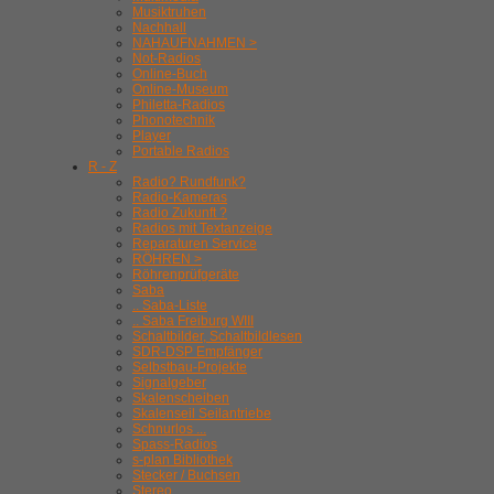
Musiktruhen
Nachhall
NAHAUFNAHMEN >
Not-Radios
Online-Buch
Online-Museum
Philetta-Radios
Phonotechnik
Player
Portable Radios
R - Z
Radio? Rundfunk?
Radio-Kameras
Radio Zukunft ?
Radios mit Textanzeige
Reparaturen Service
RÖHREN >
Röhrenprüfgeräte
Saba
.. Saba-Liste
.. Saba Freiburg WIII
Schaltbilder, Schaltbildlesen
SDR-DSP Empfänger
Selbstbau-Projekte
Signalgeber
Skalenscheiben
Skalenseil Seilantriebe
Schnurlos ...
Spass-Radios
s-plan Bibliothek
Stecker / Buchsen
Stereo