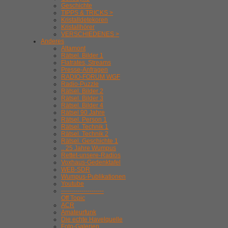
Geschichte
TIPPS & TRICKS >
Kristalldetekoren
Kristallhörer
VERSCHIEDENES >
Anderes
Altamont
Rätsel. Bilder 1
Flatrates, Streams
Presse-Anfragen
RADIO-FORUM WGF
Radio-Puzzle
Rätsel. Bilder 2
Rätsel. Bilder 3
Rätsel. Bilder 4
Rätsel 90 Jahre
Rätsel. Person 1
Rätsel. Technik 1
Rätsel. Technik 2
Rätsel. Geschichte 1
.. 25 Jahre Wumpus
Rettet-unsere-Radios
Voxhaus-Gedenktafel
WEB-SDR
Wumpus-Publikationen
Youtube
---------------------
Off Topic
ACR
Amateurfunk
Die echte Havelquelle
Foto-Galerien