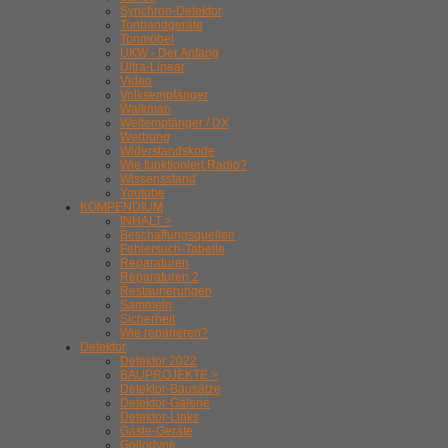
Synchron-Detektor
Tonbandgeräte
Tonmöbel
UKW - Der Anfang
Ultra-Linear
Video
Volksempfänger
Walkman
Weltempfänger / DX
Werbung
Widerstandskode
Wie funktioniert Radio?
Wissensstand
Youtube
KOMPENDIUM
INHALT >
Beschaffungsquellen
Fehlersuch-Tabelle
Reparaturen
Reparaturen 2
Restaurierungen
Sammeln
Sicherheit
Wie reparieren?
Detektor
Detektor 2022
BAUPROJEKTE >
Detektor-Bausätze
Detektor-Galerie
Detektor-Links
Gäste-Geräte
Gollodyne