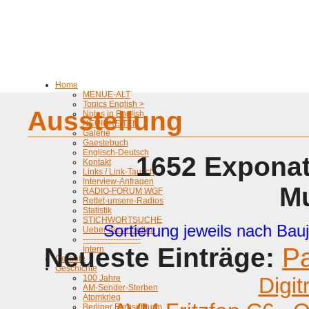
Home
MENUE-ALT
Topics English >
Ausstellung
Notes in English
NEUIGKEITEN
Galerie
Gaestebuch
Englisch-Deutsch
1652 Exponat
Kontakt
Links / Link-Tausch
Interview-Anfragen
M
RADIO-FORUM WGF
Rettet-unsere-Radios
Statistik
STICHWORTSUCHE
Sortierung jeweils nach Bauj
Ueber diese Seiten
---------------------
Neueste Einträge:
P
Intern
Geraete
Geschichte
100 Jahre
Digit
AM-Sender-Sterben
Atomkrieg
Berliner Fernsehturm