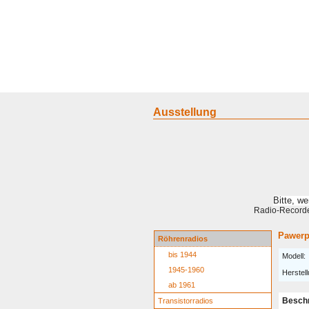
Home
Geraete
Geschichte
S
Ausstellung
Bitte, w
Radio-Recorder
Pawerp
Röhrenradios
bis 1944
Modell:
1945-1960
Herstell
ab 1961
Besch
Transistorradios