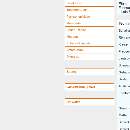
Detektoren
Ein se
Fahrra
Tonband/Audio
ist als
Fernseher/Video
Multimedia
Techni
Spass-Radios
Schaltu
Messen
Röhren/
Zubehör/Bauteile
Kreise:
Amateurfunk
Freque
Diverses
Lautspr
Spannu
Suche
Gehäus
Skala:
Abstim
Gesamtliste (1652)
Komfort
Hinweise
Gewicht
Maße:
Bemerk
Bemerk