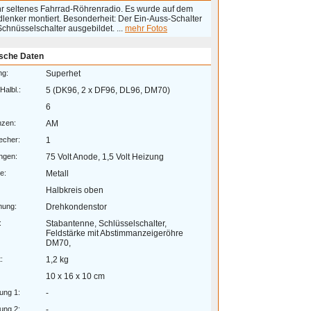
hr seltenes Fahrrad-Röhrenradio. Es wurde auf dem
dlenker montiert. Besonderheit: Der Ein-Auss-Schalter
 Schnüsselschalter ausgebildet. ...
mehr Fotos
sche Daten
ng:
Superhet
Halbl.:
5 (DK96, 2 x DF96, DL96, DM70)
6
nzen:
AM
echer:
1
ngen:
75 Volt Anode, 1,5 Volt Heizung
e:
Metall
Halbkreis oben
mung:
Drehkondenstor
:
Stabantenne, Schlüsselschalter,
Feldstärke mit Abstimmanzeigeröhre
DM70,
:
1,2 kg
10 x 16 x 10 cm
ung 1:
-
ung 2:
-