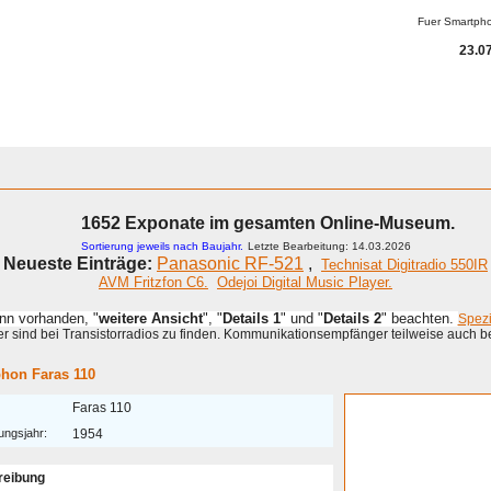
Fuer Smartph
23.07
ammeln
A - G
H - P
R - Z
KOMPENDIUM
Detektor
Anderes
1652 Exponate im gesamten Online-Museum.
Sortierung jeweils nach Baujahr.
Letzte Bearbeitung: 14.03.2026
Neueste Einträge:
Panasonic RF-521
,
Technisat Digitradio 550IR
AVM Fritzfon C6.
Odejoi Digital Music Player.
enn vorhanden, "
weitere Ansicht
", "
Details 1
" und "
Details 2
" beachten.
Spez
 sind bei Transistorradios zu finden. Kommunikationsempfänger teilweise auch b
hon Faras 110
Faras 110
ungsjahr:
1954
reibung