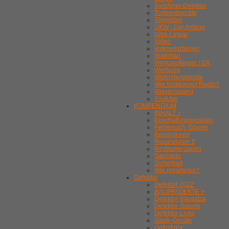
Synchron-Detektor
Tonbandgeräte
Tonmöbel
UKW - Der Anfang
Ultra-Linear
Video
Volksempfänger
Walkman
Weltempfänger / DX
Werbung
Widerstandskode
Wie funktioniert Radio?
Wissensstand
Youtube
KOMPENDIUM
INHALT >
Beschaffungsquellen
Fehlersuch-Tabelle
Reparaturen
Reparaturen 2
Restaurierungen
Sammeln
Sicherheit
Wie reparieren?
Detektor
Detektor 2022
BAUPROJEKTE >
Detektor-Bausätze
Detektor-Galerie
Detektor-Links
Gäste-Geräte
Gollodyne