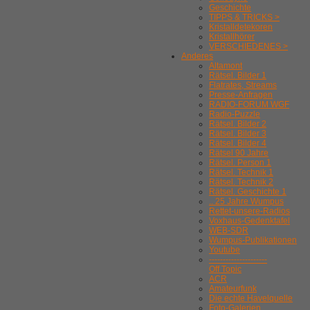
Geschichte
TIPPS & TRICKS >
Kristalldetekoren
Kristallhörer
VERSCHIEDENES >
Anderes
Altamont
Rätsel. Bilder 1
Flatrates, Streams
Presse-Anfragen
RADIO-FORUM WGF
Radio-Puzzle
Rätsel. Bilder 2
Rätsel. Bilder 3
Rätsel. Bilder 4
Rätsel 90 Jahre
Rätsel. Person 1
Rätsel. Technik 1
Rätsel. Technik 2
Rätsel. Geschichte 1
.. 25 Jahre Wumpus
Rettet-unsere-Radios
Voxhaus-Gedenktafel
WEB-SDR
Wumpus-Publikationen
Youtube
---------------------
Off Topic
ACR
Amateurfunk
Die echte Havelquelle
Foto-Galerien