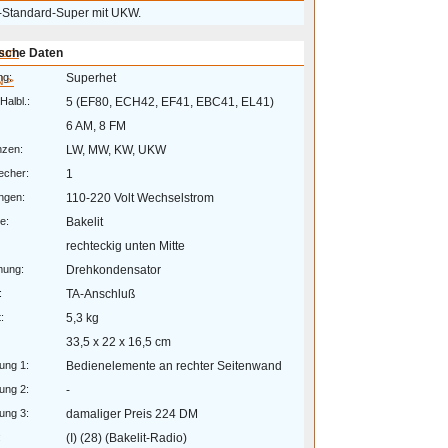
t-Standard-Super mit UKW.
eum
sche Daten
ng:
Superhet
 >
Halbl.:
5 (EF80, ECH42, EF41, EBC41, EL41)
6 AM, 8 FM
nzen:
LW, MW, KW, UKW
echer:
1
ngen:
110-220 Volt Wechselstrom
e:
Bakelit
rechteckig unten Mitte
mung:
Drehkondensator
:
TA-Anschluß
:
5,3 kg
33,5 x 22 x 16,5 cm
ung 1:
Bedienelemente an rechter Seitenwand
ung 2:
-
ung 3:
damaliger Preis 224 DM
:
(I) (28) (Bakelit-Radio)