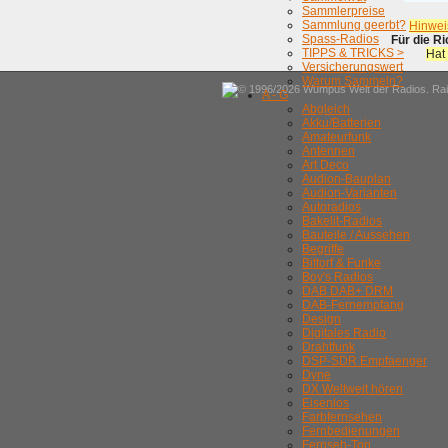
Sammlerpreise
Sammlung geerbt?
Hinwei
Spass-Radios
Für die R
TIPPS & TRICKS >
Hat
Versicherungswert
Warum Sammeln?
© 1996/2026 Wumpus Welt der Radios. Rain
A - G
Abgleich
Akku/Batterien
Amateurfunk
Antennen
Art Deco
Audion-Bauplan
Audion-Varianten
Autoradios
Bakelit-Radios
Bauteile / Aussehen
Begriffe
Bittorf & Funke
Boy's Radios
DAB DAB+ DRM
DAB-Fernempfang
Design
Digitales Radio
Drahtfunk
DSP-SDR Empfaenger
Dyne
DX Weltweit hören
Eisenlos
Farbfernsehen
Fernbedienungen
Fernseh-Ton