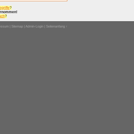
griffe
?
bernommen!
uch
?
ressum
|
Sitemap
|
Admin-Login
|
Seitenanfang ↑