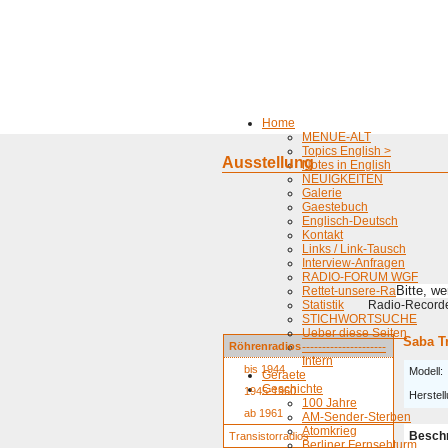
Home
MENUE-ALT
Topics English >
Ausstellung
Notes in English
NEUIGKEITEN
Galerie
Gaestebuch
Englisch-Deutsch
Kontakt
Links / Link-Tausch
Interview-Anfragen
RADIO-FORUM WGF
Bitte, w
Rettet-unsere-Radios
Statistik
Radio-Recorder
STICHWORTSUCHE
Ueber diese Seiten
Saba T
Röhrenradios
---------------------
Intern
bis 1944
Modell:
Geraete
Geschichte
1945-1960
Herstell
100 Jahre
ab 1961
AM-Sender-Sterben
Atomkrieg
Besch
Transistorradios
Berliner Fernsehturm