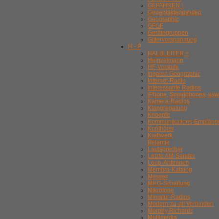
GEFAHREN !
Gegentaktendstufen
Geographic
GFGF
Gerätegruppen
Gittervorspannung
H - P
HALBLEITER >
Heinzelmann
HF-Vorstufe
Ingelen Geographic
Internet-Radio
Interessante Radios
iPhone, Smartphones, usw
Kamera-Radios
Klangregelung
Knoepfe
Kommunikations-Empfäng
Kopfhörer
Kraftwerk
Belamie
Lautsprecher
Letzte AM-Sender
Loop-Antennen
Membra-Katalog
Messen
MHG-Schaltung
Mikrofone
Miniatur-Radios
Modern-zu-alt Verbinden
Morphy Richards
Multimedia