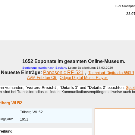
Fuer Smartph
23.07
1652 Exponate im gesamten Online-Museum.
Sortierung jeweils nach Baujahr.
Letzte Bearbeitung: 14.03.2026
Neueste Einträge:
Panasonic RF-521
,
Technisat Digitradio 550IR
AVM Fritzfon C6.
Odejoi Digital Music Player.
enn vorhanden, "
weitere Ansicht
", "
Details 1
" und "
Details 2
" beachten.
Spez
 sind bei Transistorradios zu finden. Kommunikationsempfänger teilweise auch b
riberg WU52
Triberg WU52
ungsjahr:
1951
reibung