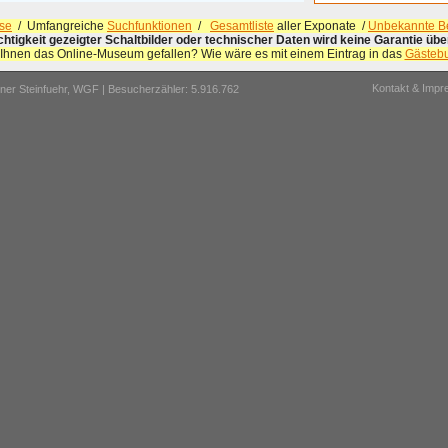
se
/ Umfangreiche
Suchfunktionen
/
Gesamtliste
aller Exponate /
Unbekannte Be
ichtigkeit gezeigter Schaltbilder oder technischer Daten wird keine Garantie ü
 Ihnen das Online-Museum gefallen? Wie wäre es mit einem Eintrag in das
Gästeb
Kontakt & Imp
er Steinfuehr,
WGF
| Besucherzähler: 5.916.762