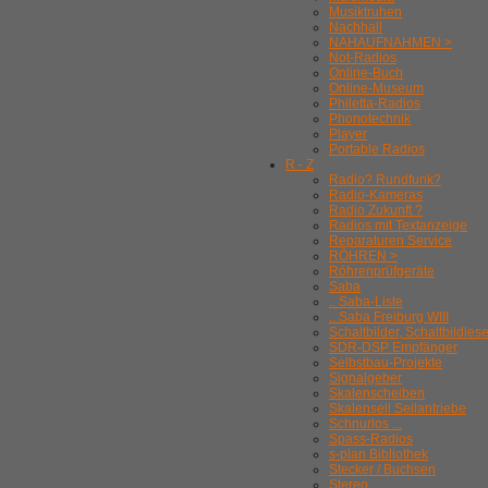
Musiktruhen
Nachhall
NAHAUFNAHMEN >
Not-Radios
Online-Buch
Online-Museum
Philetta-Radios
Phonotechnik
Player
Portable Radios
R - Z
Radio? Rundfunk?
Radio-Kameras
Radio Zukunft ?
Radios mit Textanzeige
Reparaturen Service
RÖHREN >
Röhrenprüfgeräte
Saba
.. Saba-Liste
.. Saba Freiburg WIII
Schaltbilder, Schaltbildles
SDR-DSP Empfänger
Selbstbau-Projekte
Signalgeber
Skalenscheiben
Skalenseil Seilantriebe
Schnurlos ...
Spass-Radios
s-plan Bibliothek
Stecker / Buchsen
Stereo