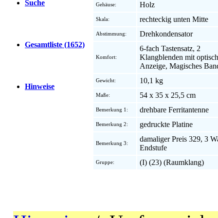
Suche
Holz
Gehäuse:
rechteckig unten Mitte
Skala:
Drehkondensator
Abstimmung:
Gesamtliste (1652)
6-fach Tastensatz, 2
Klangblenden mit optisch
Komfort:
Anzeige, Magisches Ban
10,1 kg
Gewicht:
Hinweise
54 x 35 x 25,5 cm
Maße:
drehbare Ferritantenne
Bemerkung 1:
gedruckte Platine
Bemerkung 2:
damaliger Preis 329, 3 W
Bemerkung 3:
Endstufe
(I) (23) (Raumklang)
Gruppe: