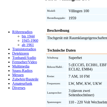
Villingen 100
Modell:
1959
Herstellungsjahr:
Beschreibung
Röhrenradios
bis 1944
Tischgerät mit Raumklangeigenschaften
1945-1960
ab 1961
Transistorradios
Technische Daten
Detektoren
Superhet
Tonband/Audio
Schaltung:
Fernseher/Video
5 (ECC85, ECH81, EBF
Multimedia
Röhren/Halbl.:
ECL82, EM84)
Spass-Radios
Messen
7 AM, 10 FM
Kreise:
Zubehör/Bauteile
LW, MW, KW, UKW
Amateurfunk
Frequenzen:
Diverses
3 (davon zwei
Lautsprecher:
Seitenhochtöner)
110 - 220 Volt Wechsels
Spannungen: