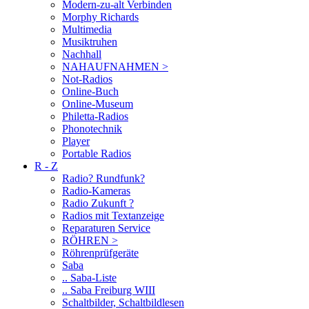
Modern-zu-alt Verbinden
Morphy Richards
Multimedia
Musiktruhen
Nachhall
NAHAUFNAHMEN >
Not-Radios
Online-Buch
Online-Museum
Philetta-Radios
Phonotechnik
Player
Portable Radios
R - Z
Radio? Rundfunk?
Radio-Kameras
Radio Zukunft ?
Radios mit Textanzeige
Reparaturen Service
RÖHREN >
Röhrenprüfgeräte
Saba
.. Saba-Liste
.. Saba Freiburg WIII
Schaltbilder, Schaltbildlesen