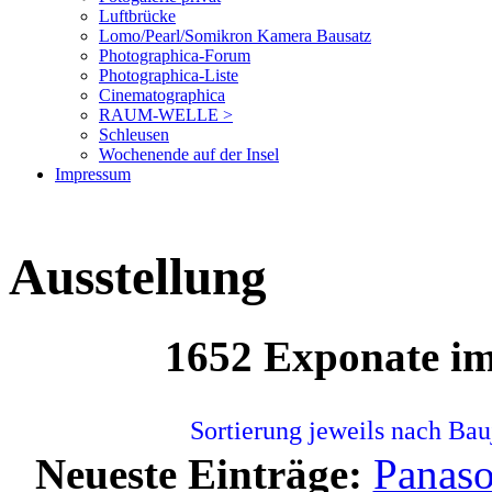
Luftbrücke
Lomo/Pearl/Somikron Kamera Bausatz
Photographica-Forum
Photographica-Liste
Cinematographica
RAUM-WELLE >
Schleusen
Wochenende auf der Insel
Impressum
Ausstellung
1652 Exponate i
Sortierung jeweils nach Bau
Neueste Einträge:
Panas