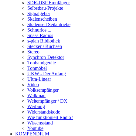
SDR-DSP Empfänger
Selbstbau-Projekte
Signalgeber
Skalenscheiben
Skalenseil Seilantriebe
Schnurlos ...
Spass-Radios
s-plan Bibliothek
Stecker / Buchsen
Stereo
Synchron-Detektor
Tonbandgeräte
Tonmöbel
UKW - Der Anfang
Ultra-Linear
Video
Volksempfänger
Walkman
Weltempfänger / DX
Werbung
Widerstandskode
Wie funktioniert Radio?
Wissensstand
Youtube
KOMPENDIUM