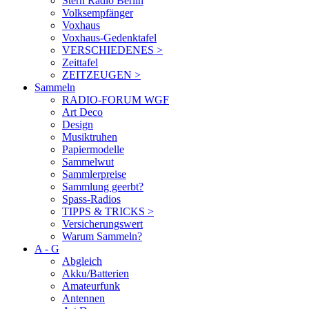
Stern Radio Berlin
Volksempfänger
Voxhaus
Voxhaus-Gedenktafel
VERSCHIEDENES >
Zeittafel
ZEITZEUGEN >
Sammeln
RADIO-FORUM WGF
Art Deco
Design
Musiktruhen
Papiermodelle
Sammelwut
Sammlerpreise
Sammlung geerbt?
Spass-Radios
TIPPS & TRICKS >
Versicherungswert
Warum Sammeln?
A - G
Abgleich
Akku/Batterien
Amateurfunk
Antennen