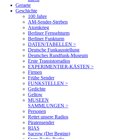
Geraete
Geschichte
100 Jahre
AM-Sender-Sterben
Atomkrieg
Berliner Fernsehturm
Berliner Funkturm
DATEN/TABELLEN >
Deutsche Funkausstellung
Deutsches Rundfunk-Museum
Erste Transistorradios
EXPERIMENTIER-KÄSTEN >
Firmen
Frühe Sender
FUNKSTELLEN >
Gedichte
Geltow
MUSEEN
SAMMLUNGEN >
Personen
Rettet unsere Radios
Piratensender
RIAS
Sacrow (Der Beginn)