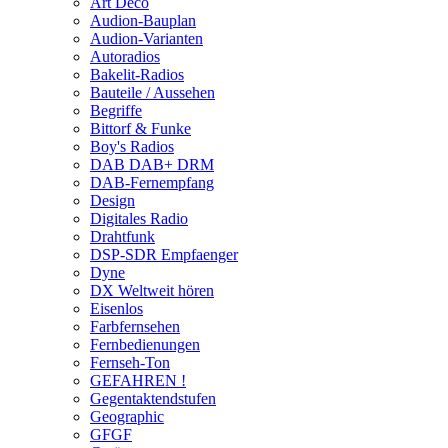
Art Deco
Audion-Bauplan
Audion-Varianten
Autoradios
Bakelit-Radios
Bauteile / Aussehen
Begriffe
Bittorf & Funke
Boy's Radios
DAB DAB+ DRM
DAB-Fernempfang
Design
Digitales Radio
Drahtfunk
DSP-SDR Empfaenger
Dyne
DX Weltweit hören
Eisenlos
Farbfernsehen
Fernbedienungen
Fernseh-Ton
GEFAHREN !
Gegentaktendstufen
Geographic
GFGF