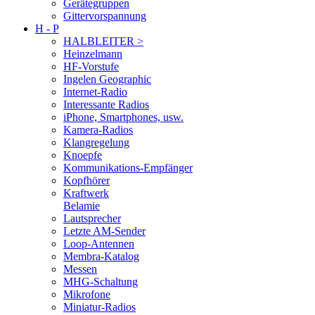
Gerätegruppen
Gittervorspannung
H - P
HALBLEITER >
Heinzelmann
HF-Vorstufe
Ingelen Geographic
Internet-Radio
Interessante Radios
iPhone, Smartphones, usw.
Kamera-Radios
Klangregelung
Knoepfe
Kommunikations-Empfänger
Kopfhörer
Kraftwerk
Belamie
Lautsprecher
Letzte AM-Sender
Loop-Antennen
Membra-Katalog
Messen
MHG-Schaltung
Mikrofone
Miniatur-Radios