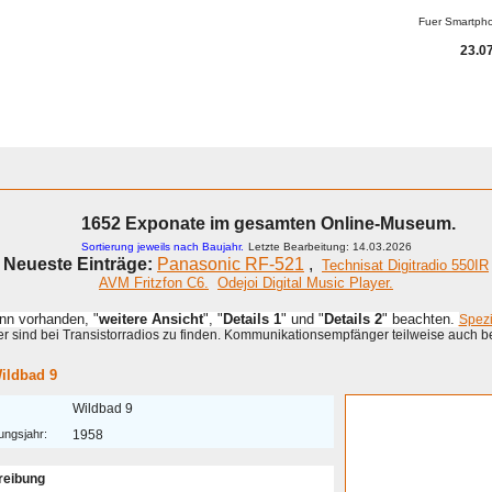
Fuer Smartph
23.07
1652 Exponate im gesamten Online-Museum.
Sortierung jeweils nach Baujahr.
Letzte Bearbeitung: 14.03.2026
Neueste Einträge:
Panasonic RF-521
,
Technisat Digitradio 550IR
AVM Fritzfon C6.
Odejoi Digital Music Player.
enn vorhanden, "
weitere Ansicht
", "
Details 1
" und "
Details 2
" beachten.
Spez
 sind bei Transistorradios zu finden. Kommunikationsempfänger teilweise auch b
ildbad 9
Wildbad 9
ungsjahr:
1958
reibung