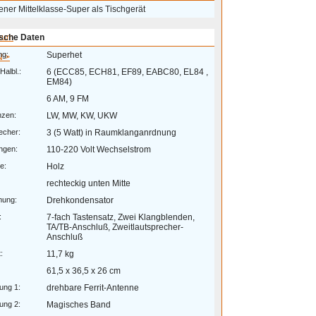
ner Mittelklasse-Super als Tischgerät
eum
sche Daten
ng:
Superhet
 >
Halbl.:
6 (ECC85, ECH81, EF89, EABC80, EL84 ,
EM84)
6 AM, 9 FM
nzen:
LW, MW, KW, UKW
echer:
3 (5 Watt) in Raumklanganrdnung
ngen:
110-220 Volt Wechselstrom
e:
Holz
rechteckig unten Mitte
mung:
Drehkondensator
:
7-fach Tastensatz, Zwei Klangblenden,
TA/TB-Anschluß, Zweitlautsprecher-
Anschluß
:
11,7 kg
61,5 x 36,5 x 26 cm
ung 1:
drehbare Ferrit-Antenne
ung 2:
Magisches Band