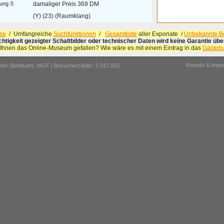
ung 3:
damaliger Preis 369 DM
:
(Y) (23) (Raumklang)
se
/ Umfangreiche
Suchfunktionen
/
Gesamtliste
aller Exponate /
Unbekannte Be
ichtigkeit gezeigter Schaltbilder oder technischer Daten wird keine Garantie ü
 Ihnen das Online-Museum gefallen? Wie wäre es mit einem Eintrag in das
Gästeb
Kontakt & Imp
er Steinfuehr,
WGF
| Besucherzähler: 5.917.053