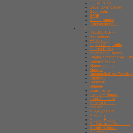
GEFAHREN !
Gegentaktendstufen
Geographic
GFGF
Gerätegruppen
Gittervorspannung
H - P
HALBLEITER >
Heinzelmann
HF-Vorstufe
Ingelen Geographic
Internet-Radio
Interessante Radios
iPhone, Smartphones, usw
Kamera-Radios
Klangregelung
Knoepfe
Kommunikations-Empfäng
Kopfhörer
Kraftwerk
Belamie
Lautsprecher
Letzte AM-Sender
Loop-Antennen
Membra-Katalog
Messen
MHG-Schaltung
Mikrofone
Miniatur-Radios
Modern-zu-alt Verbinden
Morphy Richards
Multimedia