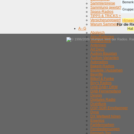
Bemerk
Sammlerpreise
Sammlung geerbt?
Gruppe
Spass-Radios
TIPPS & TRICKS >
Versicherungswert
Hinwei
Warum Sammeln?
Für die R
A - G
Hat
Abgleich
Akku/Batterien
© 1996/2026 Wumpus Welt der Radios. Rain
Amateurfunk
Antennen
Art Deco
Audion-Bauplan
Audion-Varianten
Autoradios
Bakelit-Radios
Bauteile / Aussehen
Begriffe
Bittorf & Funke
Boy's Radios
DAB DAB+ DRM
DAB-Fernempfang
Design
Digitales Radio
Drahtfunk
DSP-SDR Empfaenger
Dyne
DX Weltweit hören
Eisenlos
Farbfernsehen
Fernbedienungen
Fernseh-Ton