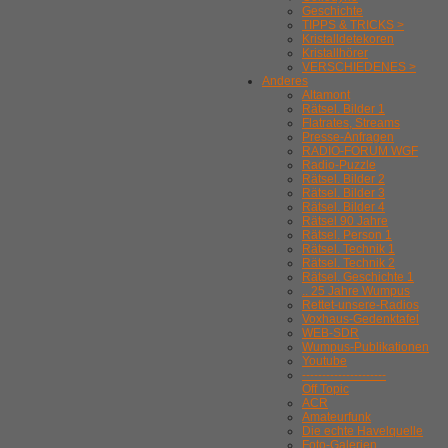
Geschichte
TIPPS & TRICKS >
Kristalldetekoren
Kristallhörer
VERSCHIEDENES >
Anderes
Altamont
Rätsel. Bilder 1
Flatrates, Streams
Presse-Anfragen
RADIO-FORUM WGF
Radio-Puzzle
Rätsel. Bilder 2
Rätsel. Bilder 3
Rätsel. Bilder 4
Rätsel 90 Jahre
Rätsel. Person 1
Rätsel. Technik 1
Rätsel. Technik 2
Rätsel. Geschichte 1
.. 25 Jahre Wumpus
Rettet-unsere-Radios
Voxhaus-Gedenktafel
WEB-SDR
Wumpus-Publikationen
Youtube
---------------------
Off Topic
ACR
Amateurfunk
Die echte Havelquelle
Foto-Galerien