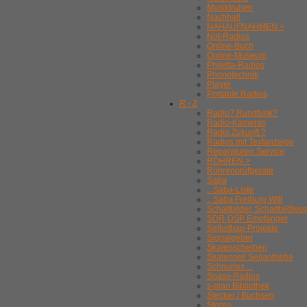
Musiktruhen
Nachhall
NAHAUFNAHMEN >
Not-Radios
Online-Buch
Online-Museum
Philetta-Radios
Phonotechnik
Player
Portable Radios
R - Z
Radio? Rundfunk?
Radio-Kameras
Radio Zukunft ?
Radios mit Textanzeige
Reparaturen Service
RÖHREN >
Röhrenprüfgeräte
Saba
.. Saba-Liste
.. Saba Freiburg WIII
Schaltbilder, Schaltbildles
SDR-DSP Empfänger
Selbstbau-Projekte
Signalgeber
Skalenscheiben
Skalenseil Seilantriebe
Schnurlos ...
Spass-Radios
s-plan Bibliothek
Stecker / Buchsen
Stereo