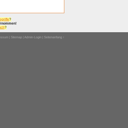
griffe
?
bernommen!
uch
?
ressum
|
Sitemap
|
Admin-Login
|
Seitenanfang ↑