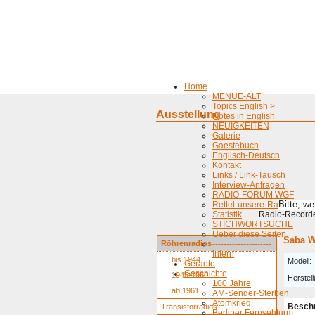
Home
MENUE-ALT
Topics English >
Ausstellung
Notes in English
NEUIGKEITEN
Galerie
Gaestebuch
Englisch-Deutsch
Kontakt
Links / Link-Tausch
Interview-Anfragen
RADIO-FORUM WGF
Bitte, w
Rettet-unsere-Radios
Statistik
Radio-Recorder
STICHWORTSUCHE
Ueber diese Seiten
Saba W
Röhrenradios
---------------------
Intern
bis 1944
Modell:
Geraete
Geschichte
1945-1960
Herstell
100 Jahre
ab 1961
AM-Sender-Sterben
Atomkrieg
Besch
Transistorradios
Berliner Fernsehturm