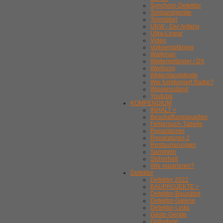
Synchron-Detektor
Tonbandgeräte
Tonmöbel
UKW - Der Anfang
Ultra-Linear
Video
Volksempfänger
Walkman
Weltempfänger / DX
Werbung
Widerstandskode
Wie funktioniert Radio?
Wissensstand
Youtube
KOMPENDIUM
INHALT >
Beschaffungsquellen
Fehlersuch-Tabelle
Reparaturen
Reparaturen 2
Restaurierungen
Sammeln
Sicherheit
Wie reparieren?
Detektor
Detektor 2022
BAUPROJEKTE >
Detektor-Bausätze
Detektor-Galerie
Detektor-Links
Gäste-Geräte
Gollodyne