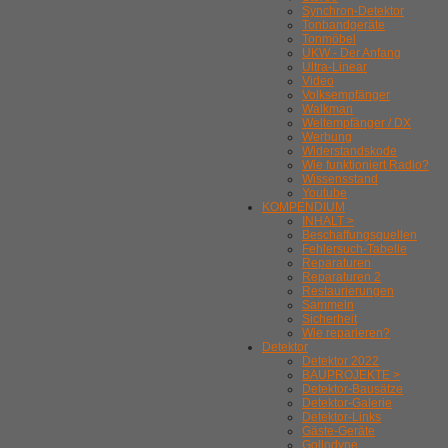
Synchron-Detektor
Tonbandgeräte
Tonmöbel
UKW - Der Anfang
Ultra-Linear
Video
Volksempfänger
Walkman
Weltempfänger / DX
Werbung
Widerstandskode
Wie funktioniert Radio?
Wissensstand
Youtube
KOMPENDIUM
INHALT >
Beschaffungsquellen
Fehlersuch-Tabelle
Reparaturen
Reparaturen 2
Restaurierungen
Sammeln
Sicherheit
Wie reparieren?
Detektor
Detektor 2022
BAUPROJEKTE >
Detektor-Bausätze
Detektor-Galerie
Detektor-Links
Gäste-Geräte
Gollodyne