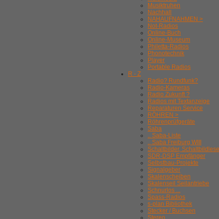
Musiktruhen
Nachhall
NAHAUFNAHMEN >
Not-Radios
Online-Buch
Online-Museum
Philetta-Radios
Phonotechnik
Player
Portable Radios
R - Z
Radio? Rundfunk?
Radio-Kameras
Radio Zukunft ?
Radios mit Textanzeige
Reparaturen Service
RÖHREN >
Röhrenprüfgeräte
Saba
.. Saba-Liste
.. Saba Freiburg WIII
Schaltbilder, Schaltbildles
SDR-DSP Empfänger
Selbstbau-Projekte
Signalgeber
Skalenscheiben
Skalenseil Seilantriebe
Schnurlos ...
Spass-Radios
s-plan Bibliothek
Stecker / Buchsen
Stereo