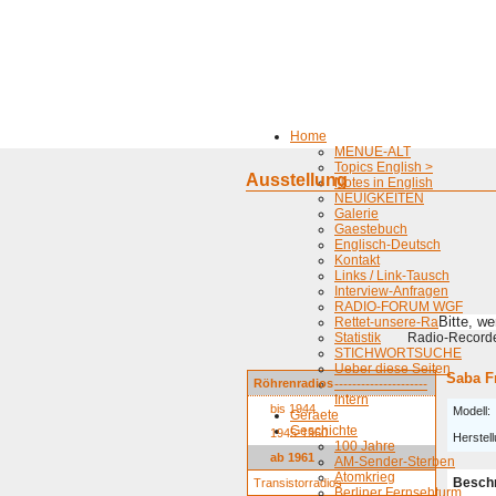
Home
MENUE-ALT
Topics English >
Ausstellung
Notes in English
NEUIGKEITEN
Galerie
Gaestebuch
Englisch-Deutsch
Kontakt
Links / Link-Tausch
Interview-Anfragen
RADIO-FORUM WGF
Bitte, w
Rettet-unsere-Radios
Statistik
Radio-Recorder
STICHWORTSUCHE
Ueber diese Seiten
Saba F
Röhrenradios
---------------------
Intern
bis 1944
Modell:
Geraete
Geschichte
1945-1960
Herstell
100 Jahre
ab 1961
AM-Sender-Sterben
Atomkrieg
Besch
Transistorradios
Berliner Fernsehturm