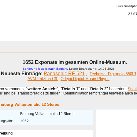
Fuer Smartph
23.07
1652 Exponate im gesamten Online-Museum.
Sortierung jeweils nach Baujahr.
Letzte Bearbeitung: 14.03.2026
Neueste Einträge:
Panasonic RF-521
,
Technisat Digitradio 550IR
AVM Fritzfon C6.
Odejoi Digital Music Player.
enn vorhanden, "
weitere Ansicht
", "
Details 1
" und "
Details 2
" beachten.
Spez
 sind bei Transistorradios zu finden. Kommunikationsempfänger teilweise auch b
reiburg Vollautomatic 12 Stereo
Freiburg Vollautomatic 12 Stereo
ungsjahr:
1962
reibung