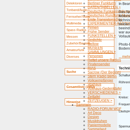
Berliner Funkturm
Detektoren
In Bea
DATEN/TABELLEN >
Tonband/Audio
Deutsche Funkausstellung
Das Sp
Deutsches Rundfunk-Mus
Motors
Fernseher/Video
Erste Transistorradios
technis
Multimedia
EXPERIMENTIER-KÄSTEN
beiden 
Firmen
beeind
Spass-Radios
Frühe Sender
war au
FUNKSTELLEN >
Vollau
Messen
Gedichte
Zubehör/Bauteile
Geltow
Photo-
MUSEEN
Bodens
Amateurfunk
SAMMLUNGEN >
Personen
... me
Diverses
Rettet unsere Radios
Piratensender
RIAS
Techni
Suche
Sacrow (Der Beginn)
Schaltu
Stern Radio Berlin
Volksempfänger
Röhren/
Voxhaus
Gesamtliste (1652)
Voxhaus-Gedenktafel
VERSCHIEDENES >
Zeittafel
Kreise:
ZEITZEUGEN >
Hinweise
Freque
Sammeln
RADIO-FORUM WGF
Lautspr
Art Deco
Design
Musiktruhen
Papiermodelle
Spannu
Sammelwut