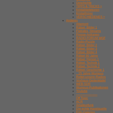
Geschichte
TIPPS & TRICKS >
Kristalldetekoren
Kristallhörer
VERSCHIEDENES >
Anderes
Altamont
Rätsel. Bilder 1
Flatrates, Streams
Presse-Anfragen
RADIO-FORUM WGF
Radio-Puzzle
Rätsel. Bilder 2
Rätsel. Bilder 3
Rätsel. Bilder 4
Rätsel 90 Jahre
Rätsel. Person 1
Rätsel. Technik 1
Rätsel. Technik 2
Rätsel. Geschichte 1
.. 25 Jahre Wumpus
Rettet-unsere-Radios
Voxhaus-Gedenktafel
WEB-SDR
Wumpus-Publikationen
Youtube
---------------------
Off Topic
ACR
Amateurfunk
Die echte Havelquelle
Foto-Galerien