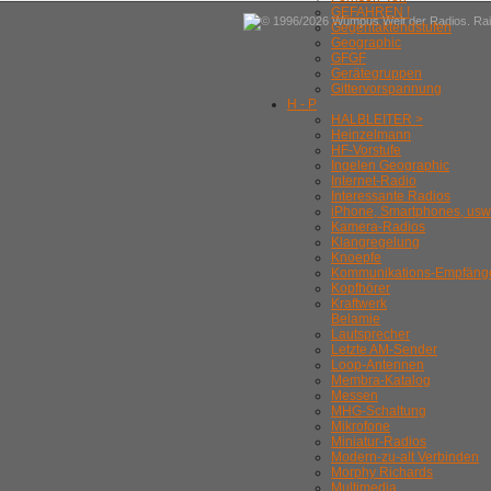
GEFAHREN !
© 1996/2026 Wumpus Welt der Radios. Rain
Gegentaktendstufen
Geographic
GFGF
Gerätegruppen
Gittervorspannung
H - P
HALBLEITER >
Heinzelmann
HF-Vorstufe
Ingelen Geographic
Internet-Radio
Interessante Radios
iPhone, Smartphones, usw
Kamera-Radios
Klangregelung
Knoepfe
Kommunikations-Empfäng
Kopfhörer
Kraftwerk
Belamie
Lautsprecher
Letzte AM-Sender
Loop-Antennen
Membra-Katalog
Messen
MHG-Schaltung
Mikrofone
Miniatur-Radios
Modern-zu-alt Verbinden
Morphy Richards
Multimedia