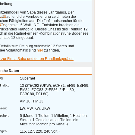
rbeitung
itzenmodell von Saba dieses Jahrgangs. Der
eum
uchlauf und die Fernbedienung zeichneten die
chen Fähigkeiten aus. Die fünf Lautsprecher für die
 >
Gegentakt - 6 Watt - NF - Endstufen brachten ein
ruckendes Klangbild. Dieses Chassis des Freiburg 12
ch in die Radio/Fernseh-Kombinationstruhe Bodensee
tomatic 12 eingebaut.
Details zum Freiburg Automatic 12 Stereo und
ee Vollautomatik sind
hier
zu finden.
hr zur Firma Saba und deren Rundfunkgeräten
sche Daten
ng:
Superhet
Halbl.:
13 (2*EC92 (UKW), ECH81, EF89, EBF89,
EM84, ECC83, 2*EF86, 2*ELL80,
EABC80, ECL80)
AM 10 , FM 13
nzen:
LW, MW, KW, UKW
echer:
5 (Mono: 1 Tiefton, 1 Mittelton, 1 Hochton.
Stereo: 1 Gemeinsames Tiefton, ein
Mittelton/Hochton pro Kanal))
ngen:
115, 127, 220, 240 Volt ~