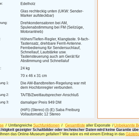
e:
Edelholz
Glas rechteckig unten (UKW: Sender-
Marker aufsteckbar)
mung:
Drehkondensatoren bei AM,
Spulenabstimmung bei FM (Seilzüge,
Motorantrieb)
:
Höhen/Tiefen-Regler, Klangtaste. 9-fach-
Tastensatz, drehbare Ferrit-Antenne.
Fernbedienung für Sendersuchlauf,
Schnellauf, Lautstärke usw.
Tastensteuerung auch am Gerät für
Abstimmung und Schnellaluf
:
24 kg
70 x 46 x 31 cm
ung 1:
Die AM-Bandbreiten-Regelung war mit
dem Hochtonregler verbunden.
ung 2:
TA/TB/Zweitlautsprecher-Anschluß
ung 3:
damaliger Preis 949 DM
:
(HiFi) (Stereo) (I) (E) Saba Freiburg
Vollautomatic 12 Stereo
se
/ Umfangreiche
Suchfunktionen
/
Gesamtliste
aller Exponate /
Unbekannte Be
ichtigkeit gezeigter Schaltbilder oder technischer Daten wird keine Garantie ü
 Ihnen das Online-Museum gefallen? Wie wäre es mit einem Eintrag in das
Gästeb