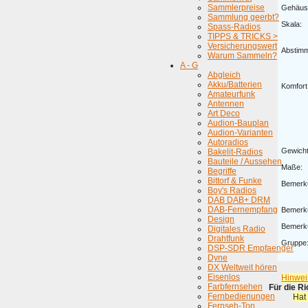
Sammlerpreise
Gehäus
Sammlung geerbt?
Skala:
Spass-Radios
TIPPS & TRICKS >
Versicherungswert
Abstim
Warum Sammeln?
A - G
Abgleich
Akku/Batterien
Komfort
Amateurfunk
Antennen
Art Deco
Audion-Bauplan
Audion-Varianten
Autoradios
Gewicht
Bakelit-Radios
Bauteile / Aussehen
Maße:
Begriffe
Bittorf & Funke
Bemerk
Boy's Radios
DAB DAB+ DRM
DAB-Fernempfang
Bemerk
Design
Bemerk
Digitales Radio
Drahtfunk
Gruppe
DSP-SDR Empfaenger
Dyne
DX Weltweit hören
Eisenlos
Hinwei
Farbfernsehen
Für die R
Fernbedienungen
Hat
Fernseh-Ton