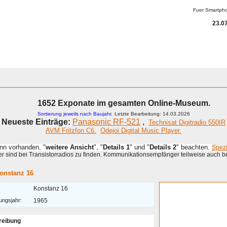
Fuer Smartph
23.07
ammeln
A - G
H - P
R - Z
KOMPENDIUM
Detektor
Anderes
1652 Exponate im gesamten Online-Museum.
Sortierung jeweils nach Baujahr.
Letzte Bearbeitung: 14.03.2026
Neueste Einträge:
Panasonic RF-521
,
Technisat Digitradio 550IR
AVM Fritzfon C6.
Odejoi Digital Music Player.
enn vorhanden, "
weitere Ansicht
", "
Details 1
" und "
Details 2
" beachten.
Spez
 sind bei Transistorradios zu finden. Kommunikationsempfänger teilweise auch b
onstanz 16
Konstanz 16
ungsjahr:
1965
reibung