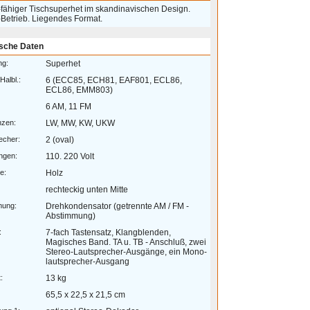
-fähiger Tischsuperhet im skandinavischen Design.
-Betrieb. Liegendes Format.
sche Daten
ng:
Superhet
Halbl.:
6 (ECC85, ECH81, EAF801, ECL86,
ECL86, EMM803)
6 AM, 11 FM
nzen:
LW, MW, KW, UKW
echer:
2 (oval)
ngen:
110. 220 Volt
e:
Holz
rechteckig unten Mitte
mung:
Drehkondensator (getrennte AM / FM -
Abstimmung)
:
7-fach Tastensatz, Klangblenden,
Magisches Band. TA u. TB - Anschluß, zwei
Stereo-Lautsprecher-Ausgänge, ein Mono-
lautsprecher-Ausgang
:
13 kg
65,5 x 22,5 x 21,5 cm