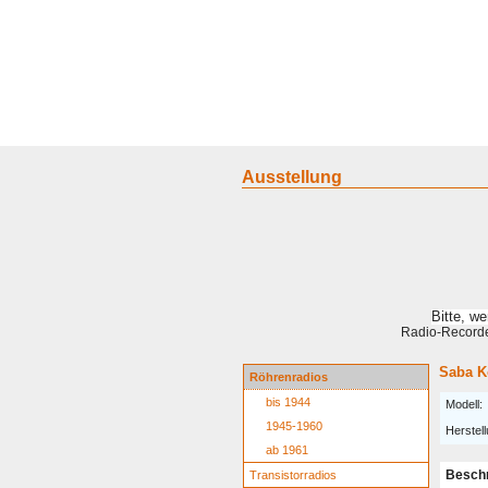
Home
Geraete
Geschichte
S
Ausstellung
Bitte, w
Radio-Recorder
Saba K
Röhrenradios
bis 1944
Modell:
1945-1960
Herstell
ab 1961
Besch
Transistorradios