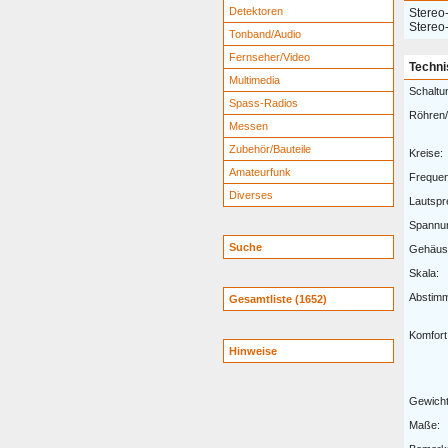
Detektoren
Stereo
Stereo
Tonband/Audio
Fernseher/Video
Techni
Multimedia
Schaltu
Spass-Radios
Röhren/
Messen
Zubehör/Bauteile
Kreise:
Amateurfunk
Freque
Diverses
Lautspr
Spannu
Suche
Gehäus
Skala:
Abstim
Gesamtliste (1652)
Komfort
Hinweise
Gewicht
Maße: