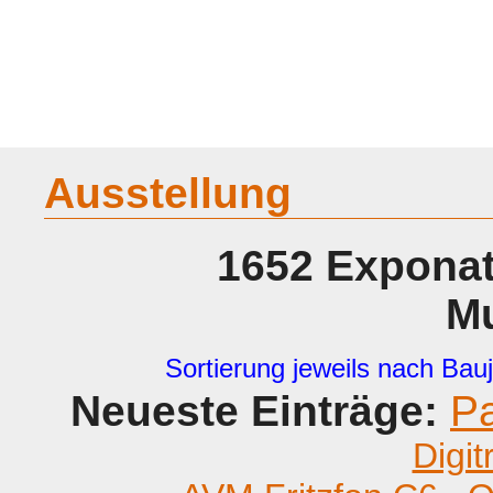
Home
Geraete
Geschichte
Sammeln
A - G
H - P
R -
Ausstellung
1652 Exponat
M
Sortierung jeweils nach Bauj
Neueste Einträge:
P
Digit