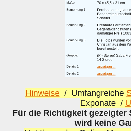
Maße:
70 x 45,5 x 31 cm
Bemerkung 1:
Fernbedienungsansch
Bandbreitenumschalt
Schalter
Bemerkung 2:
Drehbare Ferritanten
Gegentaktendstufen (
damaliger Preis 108
Bemerkung 3:
Die Fotos wurden von
Christian aus dem 
bereit gestellt.
Gruppe:
(F) (Stereo) Saba Fre
14 Stereo
Details 1:
anzeigen ...
Details 2:
anzeigen ...
Hinweise
/ Umfangreiche
S
Exponate /
U
Für die Richtigkeit gezeigter
wird keine G