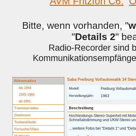
AVM Fritzfon C6.
O
Bitte, wenn vorhanden, "
w
"
Details 2
" be
Radio-Recorder sind be
Kommunikationsempfänger 
Saba Freiburg Vollautomatik 14 Ster
Röhrenradios
bis 1944
Modell:
Freiburg Vollautomat
1945-1960
Herstellungsjahr:
1963
ab 1961
Beschreibung
Transistorradios
Detektoren
Hochleistungs-Stereo-Superhet mit Motor
Schnellabstimmung und UKW-Stereo un
Tonband/Audio
... weitere Fotos bei "Details 1" und "Detai
Fernseher/Video