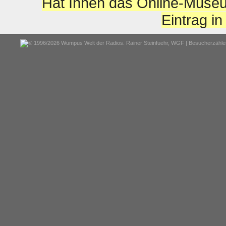
Hat Ihnen das Online-Museu
Eintrag i
© 1996/2026 Wumpus Welt der Radios. Rainer Steinfuehr,
WGF
| Besucherzähler