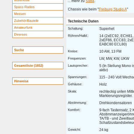
Multimedia
... mehr zu
Saba
.
Spass-Radios
Chassis wie beim "
Freiburg Studio A
"
Messen
Zubehör/Bauteile
Technische Daten
Amateurfunk
Schaltung:
Superhet
Diverses
Röhren/Halbl.:
14 (2xEC92, ECH81,
2xEF86, ECC83, 2xE
EABC80 ECL80)
Suche
Kreise:
10 AM, 13 FM
Frequenzen:
LW, MW, KW, UKW
Gesamtliste (1652)
Lautsprecher:
5 (In Stellung Mono i
aktiv)
Spannungen:
115 - 240 Volt Wechs
Hinweise
Gehäuse:
Holz
Skala:
rechteckig unten Mit
Markierungsregister.
Abstimmung:
Drehkondensatoren
Komfort:
9-fach Tastensatz, 2 
Abstimmanzeigeröhre
TA/TB - und Zweitlau
Schaltzustandsbeleu
Gewicht:
24 kg