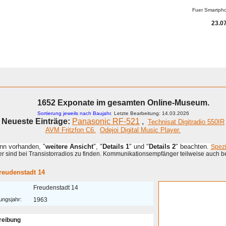
Fuer Smartph
23.07
1652 Exponate im gesamten Online-Museum.
Sortierung jeweils nach Baujahr.
Letzte Bearbeitung: 14.03.2026
Neueste Einträge:
Panasonic RF-521
,
Technisat Digitradio 550IR
AVM Fritzfon C6.
Odejoi Digital Music Player.
enn vorhanden, "
weitere Ansicht
", "
Details 1
" und "
Details 2
" beachten.
Spez
 sind bei Transistorradios zu finden. Kommunikationsempfänger teilweise auch b
reudenstadt 14
Freudenstadt 14
ungsjahr:
1963
reibung