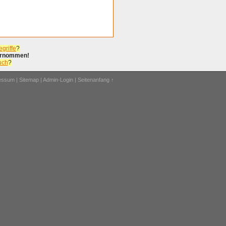
griffe
?
bernommen!
uch
?
ressum
|
Sitemap
|
Admin-Login
|
Seitenanfang ↑