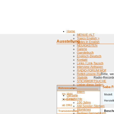
Home
MENUE-ALT
Topics English >
Ausstellung
Notes in English
NEUIGKEITEN
Galerie
Gaestebuch
Englisch-Deutsch
Kontakt
Links / Link-Tausch
Interview-Anfragen
RADIO-FORUM WGF
Bitte, w
Rettet-unsere-Radios
Statistik
Radio-Recorder
STICHWORTSUCHE
Ueber diese Seiten
Saba F
Röhrenradios
---------------------
Intern
bis 1944
Modell:
Geraete
Geschichte
1945-1960
Herstell
100 Jahre
ab 1961
AM-Sender-Sterben
Atomkrieg
Besch
Transistorradios
Berliner Fernsehturm