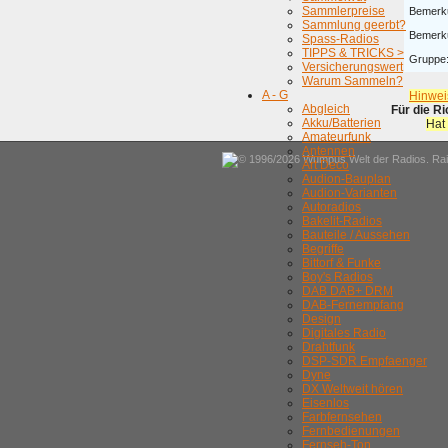
Sammlerpreise
Bemerk
Sammlung geerbt?
Bemerk
Spass-Radios
TIPPS & TRICKS >
Gruppe
Versicherungswert
Warum Sammeln?
A - G
Hinwei
Abgleich
Für die R
Akku/Batterien
Hat
Amateurfunk
Antennen
© 1996/2026 Wumpus Welt der Radios. Rain
Art Deco
Audion-Bauplan
Audion-Varianten
Autoradios
Bakelit-Radios
Bauteile / Aussehen
Begriffe
Bittorf & Funke
Boy's Radios
DAB DAB+ DRM
DAB-Fernempfang
Design
Digitales Radio
Drahtfunk
DSP-SDR Empfaenger
Dyne
DX Weltweit hören
Eisenlos
Farbfernsehen
Fernbedienungen
Fernseh-Ton