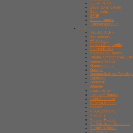
GEFAHREN !
Gegentaktendstufen
Geographic
GFGF
Gerätegruppen
Gittervorspannung
H - P
HALBLEITER >
Heinzelmann
HF-Vorstufe
Ingelen Geographic
Internet-Radio
Interessante Radios
iPhone, Smartphones, usw
Kamera-Radios
Klangregelung
Knoepfe
Kommunikations-Empfäng
Kopfhörer
Kraftwerk
Belamie
Lautsprecher
Letzte AM-Sender
Loop-Antennen
Membra-Katalog
Messen
MHG-Schaltung
Mikrofone
Miniatur-Radios
Modern-zu-alt Verbinden
Morphy Richards
Multimedia