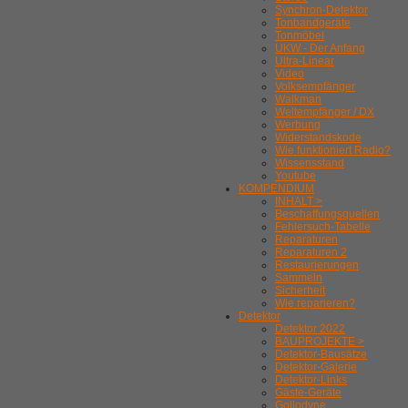
Synchron-Detektor
Tonbandgeräte
Tonmöbel
UKW - Der Anfang
Ultra-Linear
Video
Volksempfänger
Walkman
Weltempfänger / DX
Werbung
Widerstandskode
Wie funktioniert Radio?
Wissensstand
Youtube
KOMPENDIUM
INHALT >
Beschaffungsquellen
Fehlersuch-Tabelle
Reparaturen
Reparaturen 2
Restaurierungen
Sammeln
Sicherheit
Wie reparieren?
Detektor
Detektor 2022
BAUPROJEKTE >
Detektor-Bausätze
Detektor-Galerie
Detektor-Links
Gäste-Geräte
Gollodyne