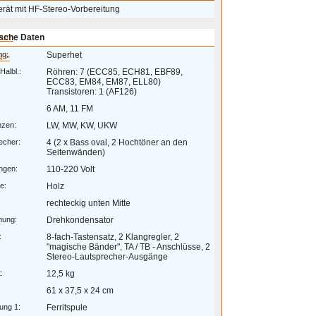
erät mit HF-Stereo-Vorbereitung
eum
sche Daten
ng:
Superhet
 >
Halbl.:
Röhren: 7 (ECC85, ECH81, EBF89,
ECC83, EM84, EM87, ELL80)
Transistoren: 1 (AF126)
6 AM, 11 FM
nzen:
LW, MW, KW, UKW
echer:
4 (2 x Bass oval, 2 Hochtöner an den
Seitenwänden)
ngen:
110-220 Volt
e:
Holz
rechteckig unten Mitte
mung:
Drehkondensator
:
8-fach-Tastensatz, 2 Klangregler, 2
"magische Bänder", TA / TB - Anschlüsse, 2
Stereo-Lautsprecher-Ausgänge
:
12,5 kg
61 x 37,5 x 24 cm
ung 1:
Ferritspule