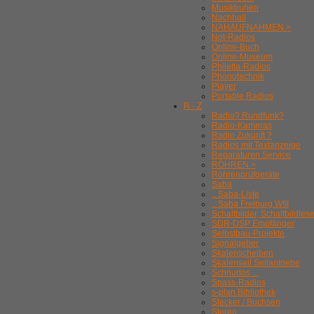
Musiktruhen
Nachhall
NAHAUFNAHMEN >
Not-Radios
Online-Buch
Online-Museum
Philetta-Radios
Phonotechnik
Player
Portable Radios
R - Z
Radio? Rundfunk?
Radio-Kameras
Radio Zukunft ?
Radios mit Textanzeige
Reparaturen Service
RÖHREN >
Röhrenprüfgeräte
Saba
.. Saba-Liste
.. Saba Freiburg WIII
Schaltbilder, Schaltbildles
SDR-DSP Empfänger
Selbstbau-Projekte
Signalgeber
Skalenscheiben
Skalenseil Seilantriebe
Schnurlos ...
Spass-Radios
s-plan Bibliothek
Stecker / Buchsen
Stereo