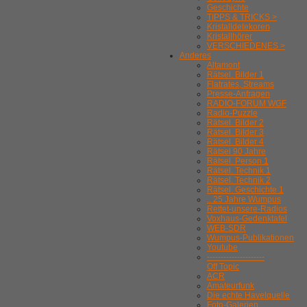
Geschichte
TIPPS & TRICKS >
Kristalldetekoren
Kristallhörer
VERSCHIEDENES >
Anderes
Altamont
Rätsel. Bilder 1
Flatrates, Streams
Presse-Anfragen
RADIO-FORUM WGF
Radio-Puzzle
Rätsel. Bilder 2
Rätsel. Bilder 3
Rätsel. Bilder 4
Rätsel 90 Jahre
Rätsel. Person 1
Rätsel. Technik 1
Rätsel. Technik 2
Rätsel. Geschichte 1
.. 25 Jahre Wumpus
Rettet-unsere-Radios
Voxhaus-Gedenktafel
WEB-SDR
Wumpus-Publikationen
Youtube
---------------------
Off Topic
ACR
Amateurfunk
Die echte Havelquelle
Foto-Galerien