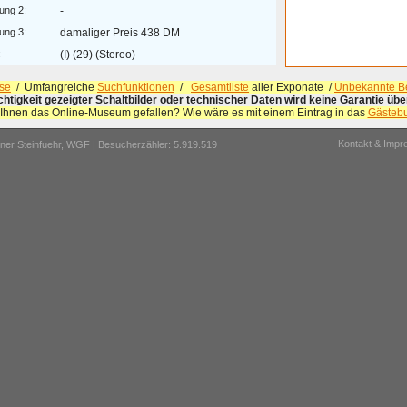
ung 2:
-
ung 3:
damaliger Preis 438 DM
:
(I) (29) (Stereo)
se
/ Umfangreiche
Suchfunktionen
/
Gesamtliste
aller Exponate /
Unbekannte Be
ichtigkeit gezeigter Schaltbilder oder technischer Daten wird keine Garantie ü
 Ihnen das Online-Museum gefallen? Wie wäre es mit einem Eintrag in das
Gästeb
Kontakt & Imp
er Steinfuehr,
WGF
| Besucherzähler: 5.919.519