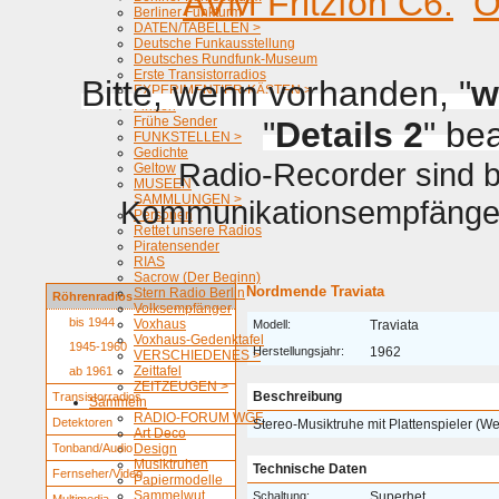
AVM Fritzfon C6.
O
Berliner Funkturm
DATEN/TABELLEN >
Deutsche Funkausstellung
Deutsches Rundfunk-Museum
Erste Transistorradios
Bitte, wenn vorhanden, "
w
EXPERIMENTIER-KÄSTEN >
Firmen
Frühe Sender
"
Details 2
" be
FUNKSTELLEN >
Gedichte
Radio-Recorder sind be
Geltow
MUSEEN
SAMMLUNGEN >
Kommunikationsempfänger 
Personen
Rettet unsere Radios
Piratensender
RIAS
Sacrow (Der Beginn)
Nordmende Traviata
Stern Radio Berlin
Röhrenradios
Volksempfänger
bis 1944
Voxhaus
Modell:
Traviata
Voxhaus-Gedenktafel
1945-1960
Herstellungsjahr:
1962
VERSCHIEDENES >
Zeittafel
ab 1961
ZEITZEUGEN >
Beschreibung
Transistorradios
Sammeln
RADIO-FORUM WGF
Detektoren
Stereo-Musiktruhe mit Plattenspieler (We
Art Deco
Tonband/Audio
Design
Musiktruhen
Technische Daten
Fernseher/Video
Papiermodelle
Sammelwut
Schaltung:
Superhet