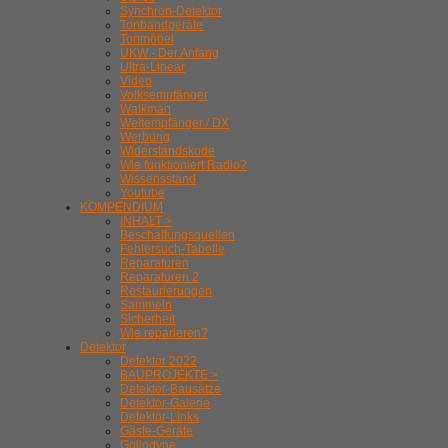
Synchron-Detektor
Tonbandgeräte
Tonmöbel
UKW - Der Anfang
Ultra-Linear
Video
Volksempfänger
Walkman
Weltempfänger / DX
Werbung
Widerstandskode
Wie funktioniert Radio?
Wissensstand
Youtube
KOMPENDIUM
INHALT >
Beschaffungsquellen
Fehlersuch-Tabelle
Reparaturen
Reparaturen 2
Restaurierungen
Sammeln
Sicherheit
Wie reparieren?
Detektor
Detektor 2022
BAUPROJEKTE >
Detektor-Bausätze
Detektor-Galerie
Detektor-Links
Gäste-Geräte
Gollodyne