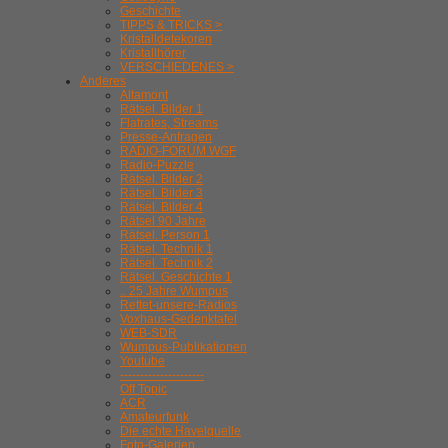
Geschichte
TIPPS & TRICKS >
Kristalldetekoren
Kristallhörer
VERSCHIEDENES >
Anderes
Altamont
Rätsel. Bilder 1
Flatrates, Streams
Presse-Anfragen
RADIO-FORUM WGF
Radio-Puzzle
Rätsel. Bilder 2
Rätsel. Bilder 3
Rätsel. Bilder 4
Rätsel 90 Jahre
Rätsel. Person 1
Rätsel. Technik 1
Rätsel. Technik 2
Rätsel. Geschichte 1
.. 25 Jahre Wumpus
Rettet-unsere-Radios
Voxhaus-Gedenktafel
WEB-SDR
Wumpus-Publikationen
Youtube
---------------------
Off Topic
ACR
Amateurfunk
Die echte Havelquelle
Foto-Galerien