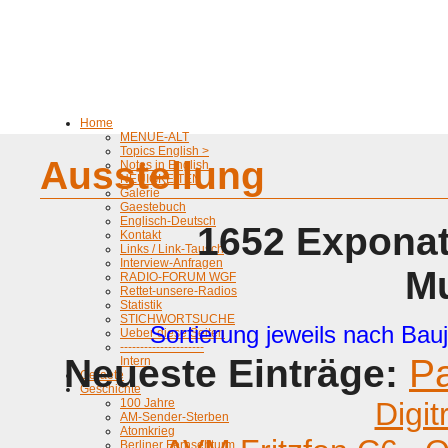
Home
MENUE-ALT
Topics English >
Ausstellung
Notes in English
NEUIGKEITEN
Galerie
Gaestebuch
Englisch-Deutsch
1652 Exponat
Kontakt
Links / Link-Tausch
Interview-Anfragen
M
RADIO-FORUM WGF
Rettet-unsere-Radios
Statistik
STICHWORTSUCHE
Sortierung jeweils nach Bauj
Ueber diese Seiten
---------------------
Neueste Einträge:
P
Intern
Geraete
Geschichte
100 Jahre
Digit
AM-Sender-Sterben
Atomkrieg
Berliner Fernsehturm