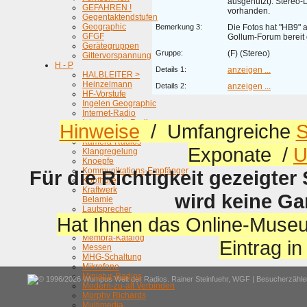
ausgenutzt). Stereo
GEFAHREN !
vorhanden.
Gegentaktendstufen
Geographic
Bemerkung 3:
Die Fotos hat "HB9"
GFGF
Gollum-Forum bereit g
Gerätegruppen
Gruppe:
(F) (Stereo)
Gittervorspannung
H - P
Details 1:
anzeigen ...
HALBLEITER >
Heinzelmann
Details 2:
anzeigen ...
HF-Vorstufe
Ingelen Geographic
Internet-Radio
Interessante Radios
Hinweise
/ Umfangreiche
S
iPhone, Smartphones, usw.
Kamera-Radios
Exponate /
U
Klangregelung
Knoepfe
Kommunikations-Empfänger
Für die Richtigkeit gezeigter
Kopfhörer
Kraftwerk
wird keine G
Belamie
Lautsprecher
Hat Ihnen das Online-Museu
Letzte AM-Sender
Loop-Antennen
Membra-Katalog
Eintrag i
Messen
MHG-Schaltung
Mikrofone
Miniatur-Radios
© 1996/2026 Wumpus Welt der Radios. Rainer Steinfuehr,
WGF
| Besucherzähler
Modern-zu-alt Verbinden
Morphy Richards
Multimedia