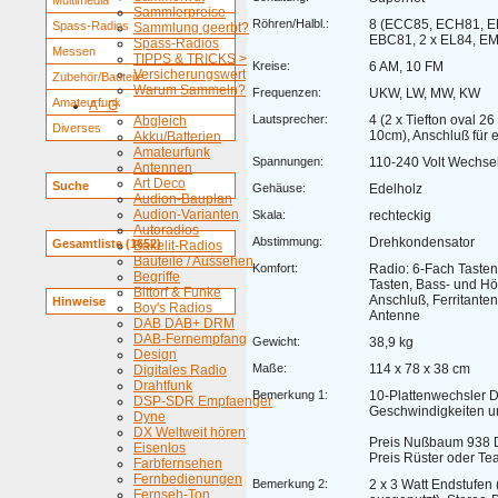
Multimedia
Sammlerpreise
Röhren/Halbl.:
8 (ECC85, ECH81, E
Spass-Radios
Sammlung geerbt?
EBC81, 2 x EL84, E
Spass-Radios
Messen
TIPPS & TRICKS >
Kreise:
6 AM, 10 FM
Versicherungswert
Zubehör/Bauteile
Warum Sammeln?
Frequenzen:
UKW, LW, MW, KW
Amateurfunk
A - G
Lautsprecher:
4 (2 x Tiefton oval 2
Abgleich
Diverses
10cm), Anschluß für 
Akku/Batterien
Amateurfunk
Spannungen:
110-240 Volt Wechsel
Antennen
Art Deco
Suche
Gehäuse:
Edelholz
Audion-Bauplan
Audion-Varianten
Skala:
rechteckig
Autoradios
Abstimmung:
Drehkondensator
Gesamtliste (1652)
Bakelit-Radios
Bauteile / Aussehen
Komfort:
Radio: 6-Fach Tasten
Begriffe
Tasten, Bass- und Hö
Bittorf & Funke
Anschluß, Ferritant
Hinweise
Boy's Radios
Antenne
DAB DAB+ DRM
DAB-Fernempfang
Gewicht:
38,9 kg
Design
Maße:
114 x 78 x 38 cm
Digitales Radio
Drahtfunk
Bemerkung 1:
10-Plattenwechsler D
DSP-SDR Empfaenger
Geschwindigkeiten u
Dyne
DX Weltweit hören
Preis Nußbaum 938 
Eisenlos
Preis Rüster oder T
Farbfernsehen
Fernbedienungen
Bemerkung 2:
2 x 3 Watt Endstufen 
Fernseh-Ton