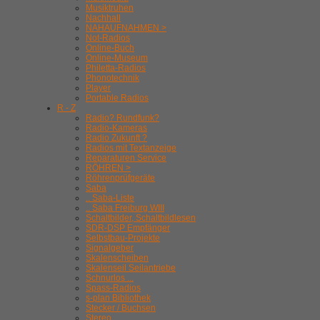
Musiktruhen
Nachhall
NAHAUFNAHMEN >
Not-Radios
Online-Buch
Online-Museum
Philetta-Radios
Phonotechnik
Player
Portable Radios
R - Z
Radio? Rundfunk?
Radio-Kameras
Radio Zukunft ?
Radios mit Textanzeige
Reparaturen Service
RÖHREN >
Röhrenprüfgeräte
Saba
.. Saba-Liste
.. Saba Freiburg WIII
Schaltbilder, Schaltbildlesen
SDR-DSP Empfänger
Selbstbau-Projekte
Signalgeber
Skalenscheiben
Skalenseil Seilantriebe
Schnurlos ...
Spass-Radios
s-plan Bibliothek
Stecker / Buchsen
Stereo