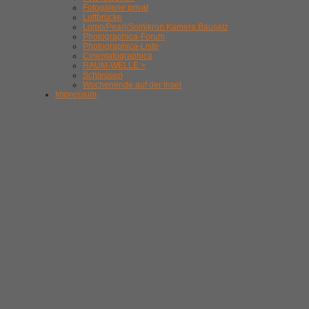
Fotogalerie privat
Luftbrücke
Lomo/Pearl/Somikron Kamera Bausatz
Photographica-Forum
Photographica-Liste
Cinematographica
RAUM-WELLE >
Schleusen
Wochenende auf der Insel
Impressum