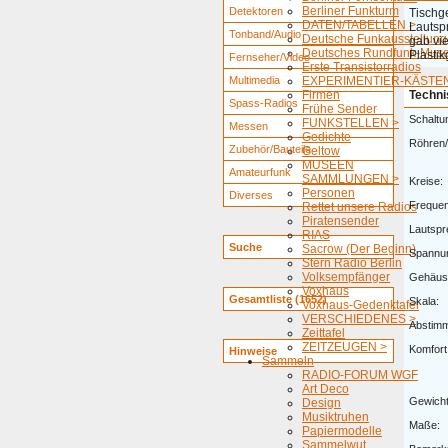
Berliner Funkturm
Detektoren
Tischge
DATEN/TABELLEN >
Lautsp
Tonband/Audio
Deutsche Funkausstellung
gab vie
Deutsches Rundfunk-Mus
Plastik
Fernseher/Video
Erste Transistorradios
Multimedia
EXPERIMENTIER-KÄSTEN
Firmen
Techni
Spass-Radios
Frühe Sender
Schaltu
FUNKSTELLEN >
Messen
Gedichte
Röhren/
Zubehör/Bauteile
Geltow
MUSEEN
Amateurfunk
SAMMLUNGEN >
Kreise:
Personen
Diverses
Freque
Rettet unsere Radios
Piratensender
Lautspr
RIAS
Suche
Sacrow (Der Beginn)
Spannu
Stern Radio Berlin
Volksempfänger
Gehäus
Voxhaus
Gesamtliste (1652)
Skala:
Voxhaus-Gedenktafel
VERSCHIEDENES >
Abstim
Zeittafel
ZEITZEUGEN >
Komfort
Hinweise
Sammeln
RADIO-FORUM WGF
Art Deco
Gewicht
Design
Musiktruhen
Maße:
Papiermodelle
Sammelwut