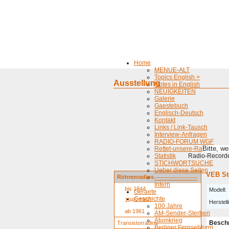
Home
MENUE-ALT
Topics English >
Ausstellung
Notes in English
NEUIGKEITEN
Galerie
Gaestebuch
Englisch-Deutsch
Kontakt
Links / Link-Tausch
Interview-Anfragen
RADIO-FORUM WGF
Bitte, w
Rettet-unsere-Radios
Statistik
Radio-Recorder
STICHWORTSUCHE
Ueber diese Seiten
VEB St
Röhrenradios
---------------------
Intern
bis 1944
Modell:
Geraete
Geschichte
1945-1960
Herstell
100 Jahre
ab 1961
AM-Sender-Sterben
Atomkrieg
Besch
Transistorradios
Berliner Fernsehturm