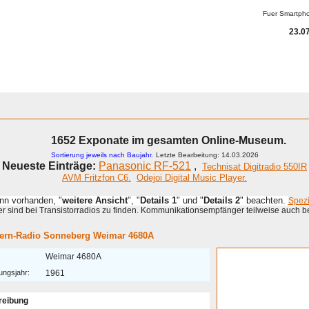
Fuer Smartph
23.07
1652 Exponate im gesamten Online-Museum.
Sortierung jeweils nach Baujahr.
Letzte Bearbeitung: 14.03.2026
Neueste Einträge:
Panasonic RF-521
,
Technisat Digitradio 550IR
AVM Fritzfon C6.
Odejoi Digital Music Player.
enn vorhanden, "
weitere Ansicht
", "
Details 1
" und "
Details 2
" beachten.
Spez
 sind bei Transistorradios zu finden. Kommunikationsempfänger teilweise auch b
ern-Radio Sonneberg Weimar 4680A
Weimar 4680A
ungsjahr:
1961
reibung