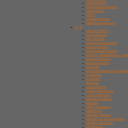
GEFAHREN !
Gegentaktendstufen
Geographic
GFGF
Gerätegruppen
Gittervorspannung
H - P
HALBLEITER >
Heinzelmann
HF-Vorstufe
Ingelen Geographic
Internet-Radio
Interessante Radios
iPhone, Smartphones, usw
Kamera-Radios
Klangregelung
Knoepfe
Kommunikations-Empfäng
Kopfhörer
Kraftwerk
Belamie
Lautsprecher
Letzte AM-Sender
Loop-Antennen
Membra-Katalog
Messen
MHG-Schaltung
Mikrofone
Miniatur-Radios
Modern-zu-alt Verbinden
Morphy Richards
Multimedia