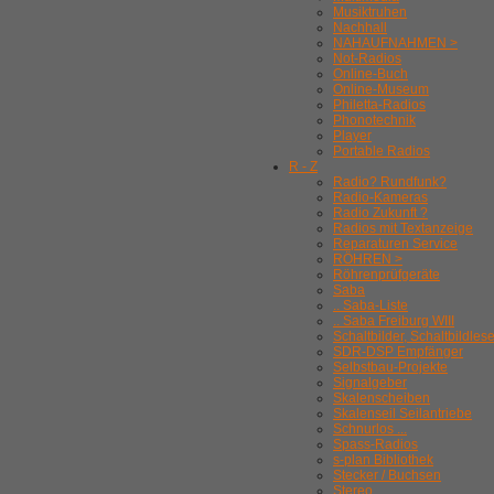
Musiktruhen
Nachhall
NAHAUFNAHMEN >
Not-Radios
Online-Buch
Online-Museum
Philetta-Radios
Phonotechnik
Player
Portable Radios
R - Z
Radio? Rundfunk?
Radio-Kameras
Radio Zukunft ?
Radios mit Textanzeige
Reparaturen Service
RÖHREN >
Röhrenprüfgeräte
Saba
.. Saba-Liste
.. Saba Freiburg WIII
Schaltbilder, Schaltbildles
SDR-DSP Empfänger
Selbstbau-Projekte
Signalgeber
Skalenscheiben
Skalenseil Seilantriebe
Schnurlos ...
Spass-Radios
s-plan Bibliothek
Stecker / Buchsen
Stereo