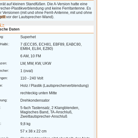
rät auf kleinen Standfüßen. Die A-Version hatte eine
recher-Plastikverblendung und keine Ferritantenne. Es
r Versionen (mit und ohne Ferrit-Antenne, mit und ohne
eum
grill vor der Lautsprecher-Wand).
 >
sche Daten
ng:
Superhet
Halbl.:
7 (ECC85, ECH81, EBF89, EABC80,
EM84, EL84, EZ80)
6 AM, 10 FM
nzen:
LW, MW, KW, UKW
echer:
1 (oval)
ngen:
110 - 240 Volt
e:
Holz / Plastik (Lautsprecherverblendung)
rechteckig unten Mitte
mung:
Drehkondensator
:
5-fach Tastensatz, 2 Klangblenden,
Magisches Band, TA-Anschluß,
Zweitlautsprecher-Anschluß
:
9,8 kg
57 x 38 x 22 cm