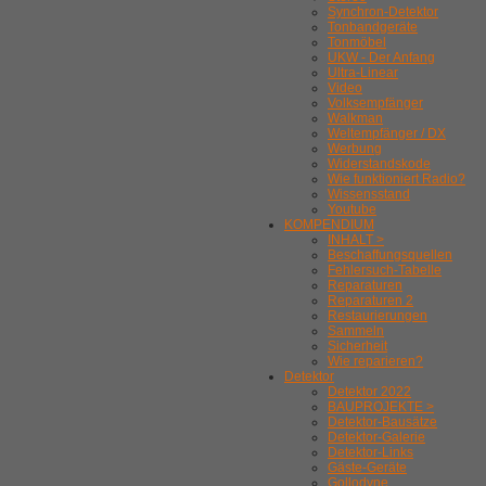
Synchron-Detektor
Tonbandgeräte
Tonmöbel
UKW - Der Anfang
Ultra-Linear
Video
Volksempfänger
Walkman
Weltempfänger / DX
Werbung
Widerstandskode
Wie funktioniert Radio?
Wissensstand
Youtube
KOMPENDIUM
INHALT >
Beschaffungsquellen
Fehlersuch-Tabelle
Reparaturen
Reparaturen 2
Restaurierungen
Sammeln
Sicherheit
Wie reparieren?
Detektor
Detektor 2022
BAUPROJEKTE >
Detektor-Bausätze
Detektor-Galerie
Detektor-Links
Gäste-Geräte
Gollodyne