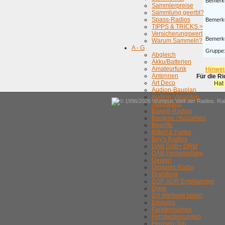
Bemerk
Sammlerpreise
Sammlung geerbt?
Spass-Radios
Bemerk
TIPPS & TRICKS >
Versicherungswert
Bemerk
Warum Sammeln?
A - G
Gruppe
Abgleich
Akku/Batterien
Amateurfunk
Hinwei
Antennen
Für die R
Art Deco
Hat
Audion-Bauplan
Audion-Varianten
© 1996/2026 Wumpus Welt der Radios. Rain
Autoradios
Bakelit-Radios
Bauteile / Aussehen
Begriffe
Bittorf & Funke
Boy's Radios
DAB DAB+ DRM
DAB-Fernempfang
Design
Digitales Radio
Drahtfunk
DSP-SDR Empfaenger
Dyne
DX Weltweit hören
Eisenlos
Farbfernsehen
Fernbedienungen
Fernseh-Ton