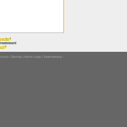
griffe
?
bernommen!
uch
?
ressum
|
Sitemap
|
Admin-Login
|
Seitenanfang ↑