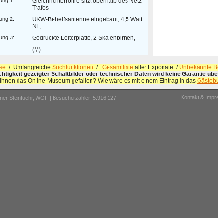
ung 1:
Gleichrichterröhre sitzt oberhalb des Netz-
Trafos
ung 2:
UKW-Behelfsantenne eingebaut, 4,5 Watt
NF,
ung 3:
Gedruckte Leiterplatte, 2 Skalenbirnen,
:
(M)
se
/ Umfangreiche
Suchfunktionen
/
Gesamtliste
aller Exponate /
Unbekannte Be
ichtigkeit gezeigter Schaltbilder oder technischer Daten wird keine Garantie ü
 Ihnen das Online-Museum gefallen? Wie wäre es mit einem Eintrag in das
Gästeb
Kontakt & Imp
er Steinfuehr,
WGF
| Besucherzähler: 5.916.127