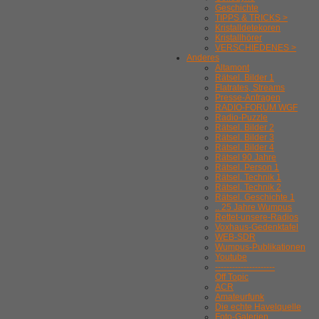
Geschichte
TIPPS & TRICKS >
Kristalldetekoren
Kristallhörer
VERSCHIEDENES >
Anderes
Altamont
Rätsel. Bilder 1
Flatrates, Streams
Presse-Anfragen
RADIO-FORUM WGF
Radio-Puzzle
Rätsel. Bilder 2
Rätsel. Bilder 3
Rätsel. Bilder 4
Rätsel 90 Jahre
Rätsel. Person 1
Rätsel. Technik 1
Rätsel. Technik 2
Rätsel. Geschichte 1
.. 25 Jahre Wumpus
Rettet-unsere-Radios
Voxhaus-Gedenktafel
WEB-SDR
Wumpus-Publikationen
Youtube
---------------------
Off Topic
ACR
Amateurfunk
Die echte Havelquelle
Foto-Galerien