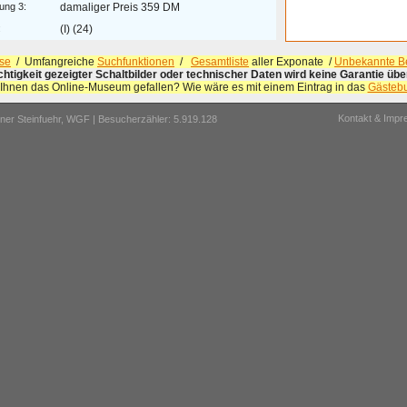
ung 3:
damaliger Preis 359 DM
:
(I) (24)
se
/ Umfangreiche
Suchfunktionen
/
Gesamtliste
aller Exponate /
Unbekannte Be
ichtigkeit gezeigter Schaltbilder oder technischer Daten wird keine Garantie ü
 Ihnen das Online-Museum gefallen? Wie wäre es mit einem Eintrag in das
Gästeb
Kontakt & Imp
er Steinfuehr,
WGF
| Besucherzähler: 5.919.128