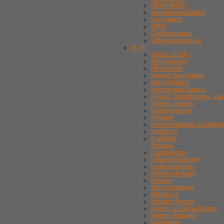
GEFAHREN !
Gegentaktendstufen
Geographic
GFGF
Gerätegruppen
Gittervorspannung
H - P
HALBLEITER >
Heinzelmann
HF-Vorstufe
Ingelen Geographic
Internet-Radio
Interessante Radios
iPhone, Smartphones, usw
Kamera-Radios
Klangregelung
Knoepfe
Kommunikations-Empfäng
Kopfhörer
Kraftwerk
Belamie
Lautsprecher
Letzte AM-Sender
Loop-Antennen
Membra-Katalog
Messen
MHG-Schaltung
Mikrofone
Miniatur-Radios
Modern-zu-alt Verbinden
Morphy Richards
Multimedia