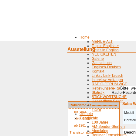
Home
MENUE-ALT
Topics English >
Ausstellung
Notes in English
NEUIGKEITEN
Galerie
Gaestebuch
Englisch-Deutsch
Kontakt
Links / Link-Tausch
Interview-Anfragen
RADIO-FORUM WGF
Bitte, w
Rettet-unsere-Radios
Statistik
Radio-Recorder
STICHWORTSUCHE
Ueber diese Seiten
Saba W
Röhrenradios
---------------------
Intern
bis 1944
Modell:
Geraete
Geschichte
1945-1960
Herstell
100 Jahre
ab 1961
AM-Sender-Sterben
Atomkrieg
Besch
Transistorradios
Berliner Fernsehturm