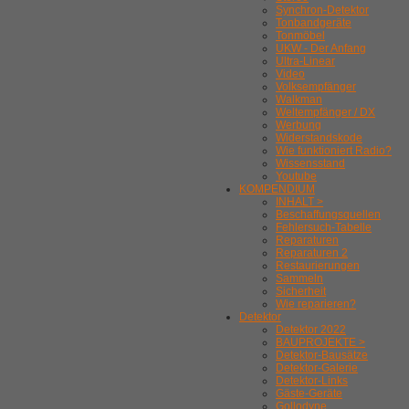
Synchron-Detektor
Tonbandgeräte
Tonmöbel
UKW - Der Anfang
Ultra-Linear
Video
Volksempfänger
Walkman
Weltempfänger / DX
Werbung
Widerstandskode
Wie funktioniert Radio?
Wissensstand
Youtube
KOMPENDIUM
INHALT >
Beschaffungsquellen
Fehlersuch-Tabelle
Reparaturen
Reparaturen 2
Restaurierungen
Sammeln
Sicherheit
Wie reparieren?
Detektor
Detektor 2022
BAUPROJEKTE >
Detektor-Bausätze
Detektor-Galerie
Detektor-Links
Gäste-Geräte
Gollodyne