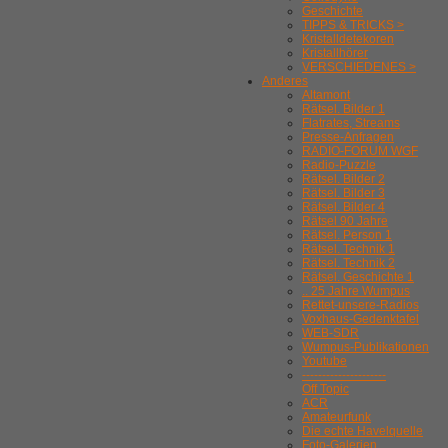
Geschichte
TIPPS & TRICKS >
Kristalldetekoren
Kristallhörer
VERSCHIEDENES >
Anderes
Altamont
Rätsel. Bilder 1
Flatrates, Streams
Presse-Anfragen
RADIO-FORUM WGF
Radio-Puzzle
Rätsel. Bilder 2
Rätsel. Bilder 3
Rätsel. Bilder 4
Rätsel 90 Jahre
Rätsel. Person 1
Rätsel. Technik 1
Rätsel. Technik 2
Rätsel. Geschichte 1
.. 25 Jahre Wumpus
Rettet-unsere-Radios
Voxhaus-Gedenktafel
WEB-SDR
Wumpus-Publikationen
Youtube
---------------------
Off Topic
ACR
Amateurfunk
Die echte Havelquelle
Foto-Galerien