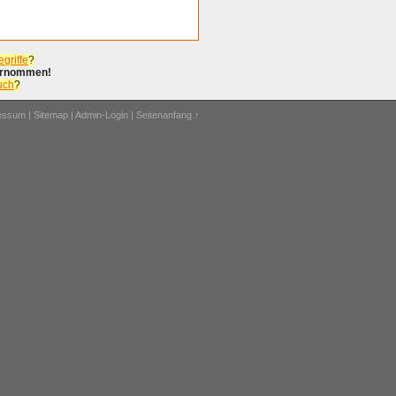
griffe
?
bernommen!
uch
?
ressum
|
Sitemap
|
Admin-Login
|
Seitenanfang ↑