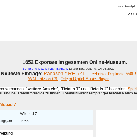
Fuer Smartph
23.07
1652 Exponate im gesamten Online-Museum.
Sortierung jeweils nach Baujahr.
Letzte Bearbeitung: 14.03.2026
Neueste Einträge:
Panasonic RF-521
,
Technisat Digitradio 550IR
AVM Fritzfon C6.
Odejoi Digital Music Player.
enn vorhanden, "
weitere Ansicht
", "
Details 1
" und "
Details 2
" beachten.
Spez
 sind bei Transistorradios zu finden. Kommunikationsempfänger teilweise auch b
ildbad 7
Wildbad 7
ungsjahr:
1956
reibung