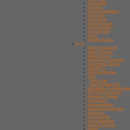
Musiktruhen
Nachhall
NAHAUFNAHMEN >
Not-Radios
Online-Buch
Online-Museum
Philetta-Radios
Phonotechnik
Player
Portable Radios
R - Z
Radio? Rundfunk?
Radio-Kameras
Radio Zukunft ?
Radios mit Textanzeige
Reparaturen Service
RÖHREN >
Röhrenprüfgeräte
Saba
.. Saba-Liste
.. Saba Freiburg WIII
Schaltbilder, Schaltbildles
SDR-DSP Empfänger
Selbstbau-Projekte
Signalgeber
Skalenscheiben
Skalenseil Seilantriebe
Schnurlos ...
Spass-Radios
s-plan Bibliothek
Stecker / Buchsen
Stereo