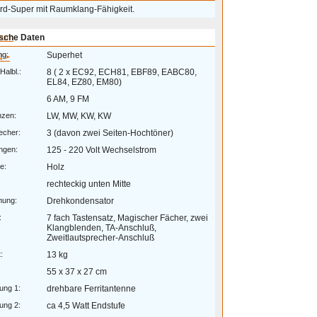
rd-Super mit Raumklang-Fähigkeit.
eum
sche Daten
ng:
Superhet
 >
Halbl.:
8 ( 2 x EC92, ECH81, EBF89, EABC80,
EL84, EZ80, EM80)
6 AM, 9 FM
nzen:
LW, MW, KW, KW
echer:
3 (davon zwei Seiten-Hochtöner)
ngen:
125 - 220 Volt Wechselstrom
e:
Holz
rechteckig unten Mitte
mung:
Drehkondensator
:
7 fach Tastensatz, Magischer Fächer, zwei
Klangblenden, TA-Anschluß,
Zweitlautsprecher-Anschluß
:
13 kg
55 x 37 x 27 cm
ung 1:
drehbare Ferritantenne
ung 2:
ca 4,5 Watt Endstufe