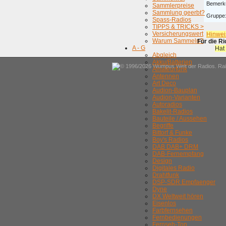
Bemerk
Sammlerpreise
Sammlung geerbt?
Gruppe
Spass-Radios
TIPPS & TRICKS >
Versicherungswert
Hinwei
Warum Sammeln?
Für die R
A - G
Hat
Abgleich
Akku/Batterien
© 1996/2026 Wumpus Welt der Radios. Rain
Amateurfunk
Antennen
Art Deco
Audion-Bauplan
Audion-Varianten
Autoradios
Bakelit-Radios
Bauteile / Aussehen
Begriffe
Bittorf & Funke
Boy's Radios
DAB DAB+ DRM
DAB-Fernempfang
Design
Digitales Radio
Drahtfunk
DSP-SDR Empfaenger
Dyne
DX Weltweit hören
Eisenlos
Farbfernsehen
Fernbedienungen
Fernseh-Ton