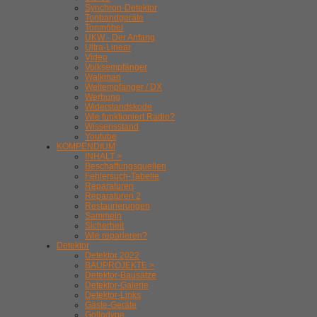
Synchron-Detektor
Tonbandgeräte
Tonmöbel
UKW - Der Anfang
Ultra-Linear
Video
Volksempfänger
Walkman
Weltempfänger / DX
Werbung
Widerstandskode
Wie funktioniert Radio?
Wissensstand
Youtube
KOMPENDIUM
INHALT >
Beschaffungsquellen
Fehlersuch-Tabelle
Reparaturen
Reparaturen 2
Restaurierungen
Sammeln
Sicherheit
Wie reparieren?
Detektor
Detektor 2022
BAUPROJEKTE >
Detektor-Bausätze
Detektor-Galerie
Detektor-Links
Gäste-Geräte
Gollodyne