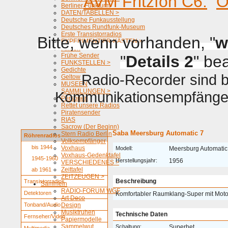
AVM Fritzfon C6.
O
Berliner Funkturm
DATEN/TABELLEN >
Deutsche Funkausstellung
Deutsches Rundfunk-Museum
Erste Transistorradios
Bitte, wenn vorhanden, "
w
EXPERIMENTIER-KÄSTEN >
Firmen
Frühe Sender
"
Details 2
" be
FUNKSTELLEN >
Gedichte
Radio-Recorder sind be
Geltow
MUSEEN
SAMMLUNGEN >
Kommunikationsempfänger 
Personen
Rettet unsere Radios
Piratensender
RIAS
Sacrow (Der Beginn)
Saba Meersburg Automatic 7
Stern Radio Berlin
Röhrenradios
Volksempfänger
bis 1944
Voxhaus
Modell:
Meersburg Automatic
Voxhaus-Gedenktafel
1945-1960
Herstellungsjahr:
1956
VERSCHIEDENES >
Zeittafel
ab 1961
ZEITZEUGEN >
Beschreibung
Transistorradios
Sammeln
RADIO-FORUM WGF
Detektoren
Komfortabler Raumklang-Super mit Moto
Art Deco
Tonband/Audio
Design
Musiktruhen
Technische Daten
Fernseher/Video
Papiermodelle
Sammelwut
Schaltung:
Superhet