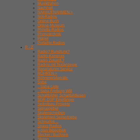
Musiktruhen
Nachhall
NAHAUFNAHMEN >
Not-Radios
Online-Buch
Online-Museum
Philetta-Radios
Phonotechnik
Player
Portable Radios
R - Z
Radio? Rundfunk?
Radio-Kameras
Radio Zukunft ?
Radios mit Textanzeige
Reparaturen Service
RÖHREN >
Röhrenprüfgeräte
Saba
.. Saba-Liste
.. Saba Freiburg WIII
Schaltbilder, Schaltbildlesen
SDR-DSP Empfänger
Selbstbau-Projekte
Signalgeber
Skalenscheiben
Skalenseil Seilantriebe
Schnurlos ...
Spass-Radios
s-plan Bibliothek
Stecker / Buchsen
Stereo