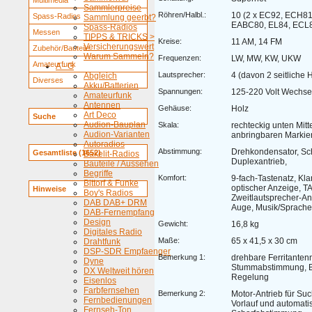
Multimedia
Sammlerpreise
Röhren/Halbl.:
10 (2 x EC92, ECH81
Spass-Radios
Sammlung geerbt?
EABC80, EL84, ECL
Spass-Radios
Messen
TIPPS & TRICKS >
Kreise:
11 AM, 14 FM
Versicherungswert
Zubehör/Bauteile
Warum Sammeln?
Frequenzen:
LW, MW, KW, UKW
Amateurfunk
A - G
Lautsprecher:
4 (davon 2 seitliche 
Abgleich
Diverses
Akku/Batterien
Spannungen:
125-220 Volt Wechse
Amateurfunk
Antennen
Gehäuse:
Holz
Art Deco
Suche
Audion-Bauplan
Skala:
rechteckig unten Mitte
Audion-Varianten
anbringbaren Marki
Autoradios
Abstimmung:
Drehkondensator, S
Gesamtliste (1652)
Bakelit-Radios
Duplexantrieb,
Bauteile / Aussehen
Begriffe
Komfort:
9-fach-Tastenatz, Kl
Bittorf & Funke
optischer Anzeige, T
Hinweise
Boy's Radios
Zweitlautsprecher-A
DAB DAB+ DRM
Auge, Musik/Sprache
DAB-Fernempfang
Design
Gewicht:
16,8 kg
Digitales Radio
Maße:
65 x 41,5 x 30 cm
Drahtfunk
DSP-SDR Empfaenger
Bemerkung 1:
drehbare Ferritanten
Dyne
Stummabstimmung, B
DX Weltweit hören
Regelung
Eisenlos
Farbfernsehen
Bemerkung 2:
Motor-Antrieb für Su
Fernbedienungen
Vorlauf und automati
Fernseh-Ton