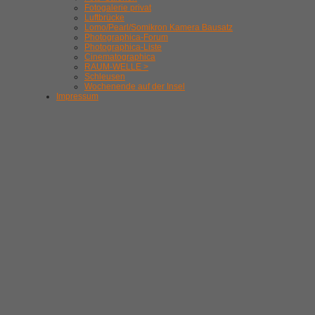
Fotogalerie privat
Luftbrücke
Lomo/Pearl/Somikron Kamera Bausatz
Photographica-Forum
Photographica-Liste
Cinematographica
RAUM-WELLE >
Schleusen
Wochenende auf der Insel
Impressum