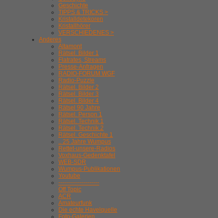
Geschichte
TIPPS & TRICKS >
Kristalldetekoren
Kristallhörer
VERSCHIEDENES >
Anderes
Altamont
Rätsel. Bilder 1
Flatrates, Streams
Presse-Anfragen
RADIO-FORUM WGF
Radio-Puzzle
Rätsel. Bilder 2
Rätsel. Bilder 3
Rätsel. Bilder 4
Rätsel 90 Jahre
Rätsel. Person 1
Rätsel. Technik 1
Rätsel. Technik 2
Rätsel. Geschichte 1
.. 25 Jahre Wumpus
Rettet-unsere-Radios
Voxhaus-Gedenktafel
WEB-SDR
Wumpus-Publikationen
Youtube
---------------------
Off Topic
ACR
Amateurfunk
Die echte Havelquelle
Foto-Galerien