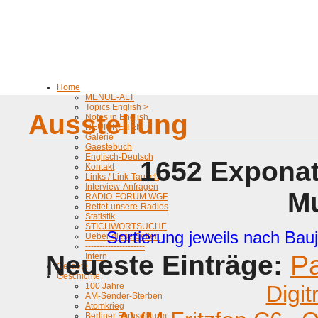
Home
MENUE-ALT
Topics English >
Ausstellung
Notes in English
NEUIGKEITEN
Galerie
Gaestebuch
Englisch-Deutsch
1652 Exponat
Kontakt
Links / Link-Tausch
Interview-Anfragen
M
RADIO-FORUM WGF
Rettet-unsere-Radios
Statistik
STICHWORTSUCHE
Sortierung jeweils nach Bauj
Ueber diese Seiten
---------------------
Neueste Einträge:
P
Intern
Geraete
Geschichte
100 Jahre
Digit
AM-Sender-Sterben
Atomkrieg
Berliner Fernsehturm