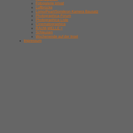
Fotogalerie privat
Luftbrücke
Lomo/Pearl/Somikron Kamera Bausatz
Photographica-Forum
Photographica-Liste
Cinematographica
RAUM-WELLE >
Schleusen
Wochenende auf der Insel
Impressum