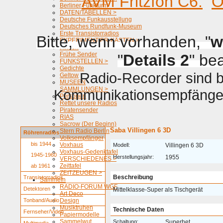
AVM Fritzfon C6.
O
Berliner Funkturm
DATEN/TABELLEN >
Deutsche Funkausstellung
Deutsches Rundfunk-Museum
Erste Transistorradios
Bitte, wenn vorhanden, "
w
EXPERIMENTIER-KÄSTEN >
Firmen
Frühe Sender
"
Details 2
" be
FUNKSTELLEN >
Gedichte
Radio-Recorder sind be
Geltow
MUSEEN
SAMMLUNGEN >
Kommunikationsempfänger 
Personen
Rettet unsere Radios
Piratensender
RIAS
Sacrow (Der Beginn)
Saba Villingen 6 3D
Stern Radio Berlin
Röhrenradios
Volksempfänger
bis 1944
Voxhaus
Modell:
Villingen 6 3D
Voxhaus-Gedenktafel
1945-1960
Herstellungsjahr:
1955
VERSCHIEDENES >
Zeittafel
ab 1961
ZEITZEUGEN >
Beschreibung
Transistorradios
Sammeln
RADIO-FORUM WGF
Detektoren
Mittelklasse-Super als Tischgerät
Art Deco
Tonband/Audio
Design
Musiktruhen
Technische Daten
Fernseher/Video
Papiermodelle
Sammelwut
Schaltung:
Superhet