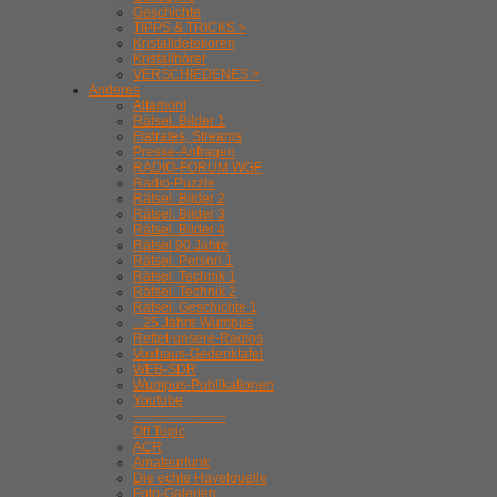
Geschichte
TIPPS & TRICKS >
Kristalldetekoren
Kristallhörer
VERSCHIEDENES >
Anderes
Altamont
Rätsel. Bilder 1
Flatrates, Streams
Presse-Anfragen
RADIO-FORUM WGF
Radio-Puzzle
Rätsel. Bilder 2
Rätsel. Bilder 3
Rätsel. Bilder 4
Rätsel 90 Jahre
Rätsel. Person 1
Rätsel. Technik 1
Rätsel. Technik 2
Rätsel. Geschichte 1
.. 25 Jahre Wumpus
Rettet-unsere-Radios
Voxhaus-Gedenktafel
WEB-SDR
Wumpus-Publikationen
Youtube
---------------------
Off Topic
ACR
Amateurfunk
Die echte Havelquelle
Foto-Galerien