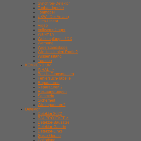
Synchron-Detektor
Tonbandgeräte
Tonmöbel
UKW - Der Anfang
Ultra-Linear
Video
Volksempfänger
Walkman
Weltempfänger / DX
Werbung
Widerstandskode
Wie funktioniert Radio?
Wissensstand
Youtube
KOMPENDIUM
INHALT >
Beschaffungsquellen
Fehlersuch-Tabelle
Reparaturen
Reparaturen 2
Restaurierungen
Sammeln
Sicherheit
Wie reparieren?
Detektor
Detektor 2022
BAUPROJEKTE >
Detektor-Bausätze
Detektor-Galerie
Detektor-Links
Gäste-Geräte
Gollodyne