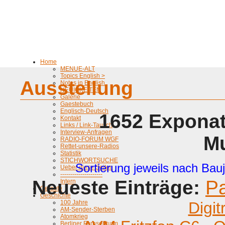
Home
MENUE-ALT
Topics English >
Ausstellung
Notes in English
NEUIGKEITEN
Galerie
Gaestebuch
Englisch-Deutsch
1652 Exponat
Kontakt
Links / Link-Tausch
Interview-Anfragen
M
RADIO-FORUM WGF
Rettet-unsere-Radios
Statistik
STICHWORTSUCHE
Sortierung jeweils nach Bauj
Ueber diese Seiten
---------------------
Neueste Einträge:
P
Intern
Geraete
Geschichte
100 Jahre
Digit
AM-Sender-Sterben
Atomkrieg
Berliner Fernsehturm