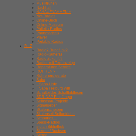
Musiktruhen
Nachhall
NAHAUFNAHMEN >
Not-Radios
Online-Buch
Online-Museum
Philetta-Radios
Phonotechnik
Player
Portable Radios
R - Z
Radio? Rundfunk?
Radio-Kameras
Radio Zukunft ?
Radios mit Textanzeige
Reparaturen Service
RÖHREN >
Röhrenprüfgeräte
Saba
.. Saba-Liste
.. Saba Freiburg WIII
Schaltbilder, Schaltbildlesen
SDR-DSP Empfänger
Selbstbau-Projekte
Signalgeber
Skalenscheiben
Skalenseil Seilantriebe
Schnurlos ...
Spass-Radios
s-plan Bibliothek
Stecker / Buchsen
Stereo