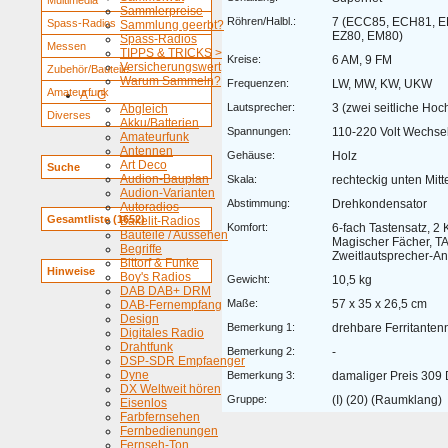
Multimedia
Sammlerpreise
Röhren/Halbl.:
7 (ECC85, ECH81, E
Spass-Radios
Sammlung geerbt?
EZ80, EM80)
Spass-Radios
Messen
TIPPS & TRICKS >
Kreise:
6 AM, 9 FM
Versicherungswert
Zubehör/Bauteile
Warum Sammeln?
Frequenzen:
LW, MW, KW, UKW
Amateurfunk
A - G
Lautsprecher:
3 (zwei seitliche Hoc
Abgleich
Diverses
Akku/Batterien
Spannungen:
110-220 Volt Wechse
Amateurfunk
Antennen
Gehäuse:
Holz
Art Deco
Suche
Audion-Bauplan
Skala:
rechteckig unten Mitt
Audion-Varianten
Abstimmung:
Drehkondensator
Autoradios
Gesamtliste (1652)
Bakelit-Radios
Komfort:
6-fach Tastensatz, 2
Bauteile / Aussehen
Magischer Fächer, T
Begriffe
Zweitlautsprecher-A
Bittorf & Funke
Hinweise
Boy's Radios
Gewicht:
10,5 kg
DAB DAB+ DRM
Maße:
57 x 35 x 26,5 cm
DAB-Fernempfang
Design
Bemerkung 1:
drehbare Ferritanten
Digitales Radio
Drahtfunk
Bemerkung 2:
-
DSP-SDR Empfaenger
Dyne
Bemerkung 3:
damaliger Preis 309
DX Weltweit hören
Gruppe:
(I) (20) (Raumklang)
Eisenlos
Farbfernsehen
Fernbedienungen
Fernseh-Ton